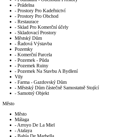
- Prádelna
- Prostory Pro Kadeřnictví
- Prostory Pro Obchod
- Restaurace
- Sklad Pro Komerční účely
- Skladovací Prostory
Městský Dům
- Řadová Výstavba
Pozemky
- Komerční Parcela
- Pozemek - Půda
- Pozemek Ruiny
- Pozemek Na Stavbu A Bydlení
Vily
- Farma - Gazdovský Dům
- Městský Dům částečně Samostatně Stojící
- Samotný Objekt
Město
Město
Málaga
- Arroyo De La Miel
- Atalaya
- Bahía De Marbella