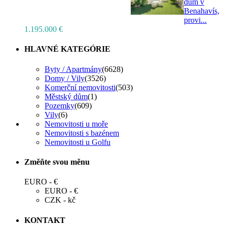
dům v
Benahavís,
provi...
1.195.000 €
HLAVNÉ KATEGÓRIE
Byty / Apartmány
(6628)
Domy / Vily
(3526)
Komerční nemovitosti
(503)
Městský dům
(1)
Pozemky
(609)
Vily
(6)
Nemovitosti u moře
Nemovitosti s bazénem
Nemovitosti u Golfu
Změňte svou měnu
EURO - €
EURO - €
CZK - kč
KONTAKT