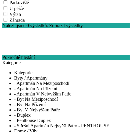
Parkoviště
U pláže
Výtah
Záhrada
Nalezli jsme
0
výsledků.
Zobrazit výsledky
Pokročilé hledání
Kategorie
Kategorie
Byty / Apartmány
- Apartmán Na Meziposchodí
- Apartmán Na Přízemí
- Apartmán V Nejvyšším Patře
- Byt Na Meziposchodí
- Byt Na Přízemí
- Byt V Nejvyšším Patře
- Duplex
- Penthouse Duplex
- Střešní Apartmán Nejvyšší Patro - PENTHOUSE
Domy / Vily