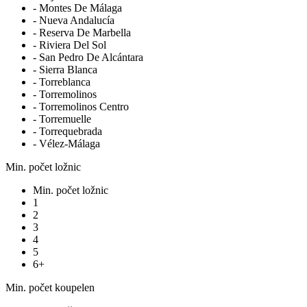
- Montes De Málaga
- Nueva Andalucía
- Reserva De Marbella
- Riviera Del Sol
- San Pedro De Alcántara
- Sierra Blanca
- Torreblanca
- Torremolinos
- Torremolinos Centro
- Torremuelle
- Torrequebrada
- Vélez-Málaga
Min. počet ložnic
Min. počet ložnic
1
2
3
4
5
6+
Min. počet koupelen