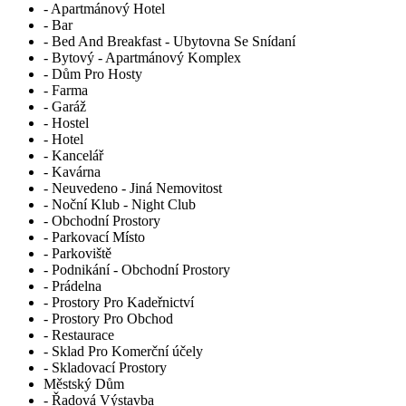
- Apartmánový Hotel
- Bar
- Bed And Breakfast - Ubytovna Se Snídaní
- Bytový - Apartmánový Komplex
- Dům Pro Hosty
- Farma
- Garáž
- Hostel
- Hotel
- Kancelář
- Kavárna
- Neuvedeno - Jiná Nemovitost
- Noční Klub - Night Club
- Obchodní Prostory
- Parkovací Místo
- Parkoviště
- Podnikání - Obchodní Prostory
- Prádelna
- Prostory Pro Kadeřnictví
- Prostory Pro Obchod
- Restaurace
- Sklad Pro Komerční účely
- Skladovací Prostory
Městský Dům
- Řadová Výstavba