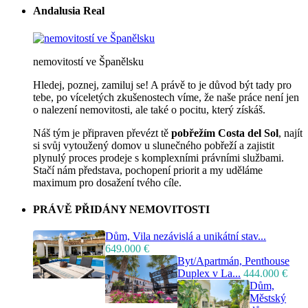
Andalusia Real
nemovitostí ve Španělsku
Hledej, poznej, zamiluj se! A právě to je důvod být tady pro
tebe, po víceletých zkušenostech víme, že naše práce není jen
o nalezení nemovitosti, ale také o pocitu, který získáš.
Náš tým je připraven převézt tě
pobřežím Costa del Sol
, najít
si svůj vytoužený domov u slunečného pobřeží a zajistit
plynulý proces prodeje s komplexními právními službami.
Stačí nám představa, pochopení priorit a my uděláme
maximum pro dosažení tvého cíle.
PRÁVĚ PŘIDÁNY NEMOVITOSTI
Dům, Vila nezávislá a unikátní stav...
649.000 €
Byt/Apartmán, Penthouse
Duplex v La...
444.000 €
Dům,
Městský