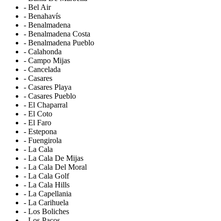
- Bel Air
- Benahavís
- Benalmadena
- Benalmadena Costa
- Benalmadena Pueblo
- Calahonda
- Campo Mijas
- Cancelada
- Casares
- Casares Playa
- Casares Pueblo
- El Chaparral
- El Coto
- El Faro
- Estepona
- Fuengirola
- La Cala
- La Cala De Mijas
- La Cala Del Moral
- La Cala Golf
- La Cala Hills
- La Capellania
- La Carihuela
- Los Boliches
- Los Pacos