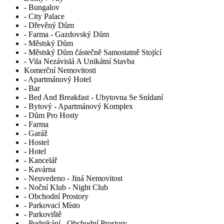
- Bungalov
- City Palace
- Dřevěný Dům
- Farma - Gazdovský Dům
- Městský Dům
- Městský Dům částečně Samostatně Stojící
- Vila Nezávislá A Unikátní Stavba
Komerční Nemovitosti
- Apartmánový Hotel
- Bar
- Bed And Breakfast - Ubytovna Se Snídaní
- Bytový - Apartmánový Komplex
- Dům Pro Hosty
- Farma
- Garáž
- Hostel
- Hotel
- Kancelář
- Kavárna
- Neuvedeno - Jiná Nemovitost
- Noční Klub - Night Club
- Obchodní Prostory
- Parkovací Místo
- Parkoviště
- Podnikání - Obchodní Prostory