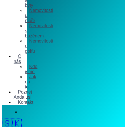
a
byty
Nemovitosti
u
moře
Nemovitosti
s
bazénem
Nemovitosti
u
golfu
O
nás
Kdo
jsme
Jak
na
to
Poznej
Andalusii
Kontakt
🇸🇰