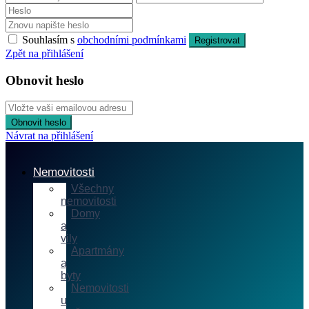
Souhlasím s
obchodními podmínkami
Registrovat
Zpět na přihlášení
Obnovit heslo
Obnovit heslo
Návrat na přihlášení
Nemovitosti
Všechny
nemovitosti
Domy
a
vily
Apartmány
a
byty
Nemovitosti
u