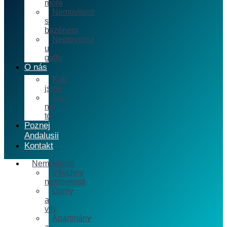
moře
Nemovitosti
s
bazénem
Nemovitosti
u
golfu
O nás
Kdo
jsme
Jak
na
to
Poznej
Andalusii
Kontakt
Nemovitosti
Všechny
nemovitosti
Domy
a
vily
Apartmány