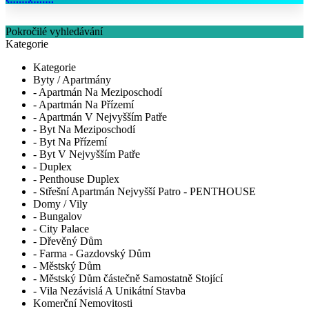
Pokročilé vyhledávání
Kategorie
Kategorie
Byty / Apartmány
- Apartmán Na Meziposchodí
- Apartmán Na Přízemí
- Apartmán V Nejvyšším Patře
- Byt Na Meziposchodí
- Byt Na Přízemí
- Byt V Nejvyšším Patře
- Duplex
- Penthouse Duplex
- Střešní Apartmán Nejvyšší Patro - PENTHOUSE
Domy / Vily
- Bungalov
- City Palace
- Dřevěný Dům
- Farma - Gazdovský Dům
- Městský Dům
- Městský Dům částečně Samostatně Stojící
- Vila Nezávislá A Unikátní Stavba
Komerční Nemovitosti