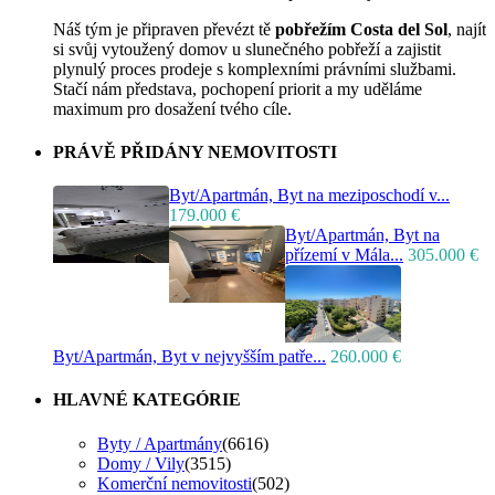
Náš tým je připraven převézt tě
pobřežím Costa del Sol
, najít
si svůj vytoužený domov u slunečného pobřeží a zajistit
plynulý proces prodeje s komplexními právními službami.
Stačí nám představa, pochopení priorit a my uděláme
maximum pro dosažení tvého cíle.
PRÁVĚ PŘIDÁNY NEMOVITOSTI
Byt/Apartmán, Byt na meziposchodí v...
179.000 €
Byt/Apartmán, Byt na
přízemí v Mála...
305.000 €
Byt/Apartmán, Byt v nejvyšším patře...
260.000 €
HLAVNÉ KATEGÓRIE
Byty / Apartmány
(6616)
Domy / Vily
(3515)
Komerční nemovitosti
(502)