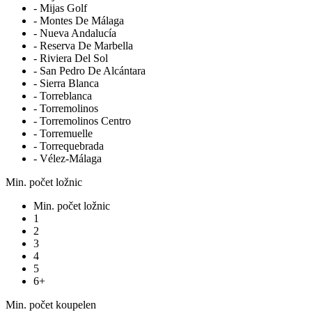
- Mijas Golf
- Montes De Málaga
- Nueva Andalucía
- Reserva De Marbella
- Riviera Del Sol
- San Pedro De Alcántara
- Sierra Blanca
- Torreblanca
- Torremolinos
- Torremolinos Centro
- Torremuelle
- Torrequebrada
- Vélez-Málaga
Min. počet ložnic
Min. počet ložnic
1
2
3
4
5
6+
Min. počet koupelen