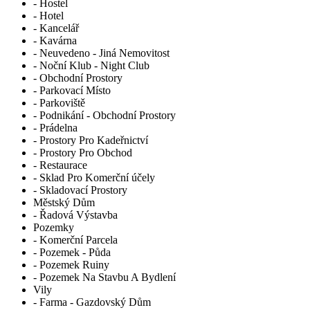
- Hostel
- Hotel
- Kancelář
- Kavárna
- Neuvedeno - Jiná Nemovitost
- Noční Klub - Night Club
- Obchodní Prostory
- Parkovací Místo
- Parkoviště
- Podnikání - Obchodní Prostory
- Prádelna
- Prostory Pro Kadeřnictví
- Prostory Pro Obchod
- Restaurace
- Sklad Pro Komerční účely
- Skladovací Prostory
Městský Dům
- Řadová Výstavba
Pozemky
- Komerční Parcela
- Pozemek - Půda
- Pozemek Ruiny
- Pozemek Na Stavbu A Bydlení
Vily
- Farma - Gazdovský Dům