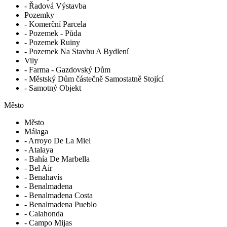
- Řadová Výstavba
Pozemky
- Komerční Parcela
- Pozemek - Půda
- Pozemek Ruiny
- Pozemek Na Stavbu A Bydlení
Vily
- Farma - Gazdovský Dům
- Městský Dům částečně Samostatně Stojící
- Samotný Objekt
Město
Město
Málaga
- Arroyo De La Miel
- Atalaya
- Bahía De Marbella
- Bel Air
- Benahavís
- Benalmadena
- Benalmadena Costa
- Benalmadena Pueblo
- Calahonda
- Campo Mijas