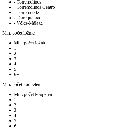
- Torremolinos
- Torremolinos Centro
- Torremuelle
- Torrequebrada
- Vélez-Málaga
Min. počet ložnic
Min. počet ložnic
1
2
3
4
5
6+
Min. počet koupelen
Min. počet koupelen
1
2
3
4
5
6+