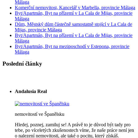
Málaga
Komerční nemovitost, Kancelář v Marbella, provincie Málaga
Byt/Apartmán, Byt na přízemí v La Cala de Mijas, provincie
Málaga
Dům, Městský dům částečně samostatně stojící v La Cala de
Mijas, provincie Málaga
Byt/Apartmán, Byt na přízemí v La Cala de Mijas, provincie
Málaga
Byt/Apartmán, Byt na meziposchodí v Estepona, provincie
Málaga
Poslední články
Andalusia Real
nemovitostí ve Španělsku
Hledej, poznej, zamiluj se! A právě to je důvod být tady pro
tebe, po víceletých zkušenostech víme, že naše práce není jen
o nalezení nemovitosti, ale také o pocitu, který získáš.