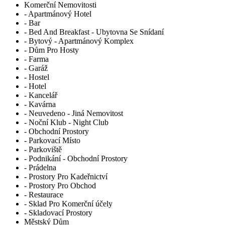
Komerční Nemovitosti
- Apartmánový Hotel
- Bar
- Bed And Breakfast - Ubytovna Se Snídaní
- Bytový - Apartmánový Komplex
- Dům Pro Hosty
- Farma
- Garáž
- Hostel
- Hotel
- Kancelář
- Kavárna
- Neuvedeno - Jiná Nemovitost
- Noční Klub - Night Club
- Obchodní Prostory
- Parkovací Místo
- Parkoviště
- Podnikání - Obchodní Prostory
- Prádelna
- Prostory Pro Kadeřnictví
- Prostory Pro Obchod
- Restaurace
- Sklad Pro Komerční účely
- Skladovací Prostory
Městský Dům