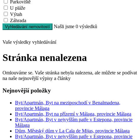
Parkoviště
U pláže
Výtah
Záhrada
Našli jsme
0
výsledků
Vyhledávání nemovitostí
Vaše výsledky vyhledávání
Stránka nenalezena
Omlouváme se. Vaše stránka nebyla nalezena, ale můžete se podívat
na naše nejnovější výpisy a články
Nejnovější položky
Byt/Apartmán, Byt na meziposchodí v Benalmadena,
provincie Málaga
Byt/Apartmán, Byt na přízemí v Málaga, provincie Málaga
Byt/Apartmán, Byt v nejvyšším patře v Estepona, provincie
Málaga
Dům, Městský dům v La Cala de Mijas, provincie Málaga
Byt/Apartmán, Byt v nejvyšším patře v Estepona, provincie