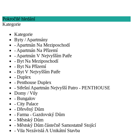
Pokročilé hledání
Kategorie
Kategorie
Byty / Apartmány
- Apartmán Na Meziposchodí
- Apartmán Na Přízemí
- Apartmán V Nejvyšším Patře
- Byt Na Meziposchodí
- Byt Na Přízemí
- Byt V Nejvyšším Patře
- Duplex
- Penthouse Duplex
- Střešní Apartmán Nejvyšší Patro - PENTHOUSE
Domy / Vily
- Bungalov
- City Palace
- Dřevěný Dům
- Farma - Gazdovský Dům
- Městský Dům
- Městský Dům částečně Samostatně Stojící
- Vila Nezávislá A Unikátní Stavba