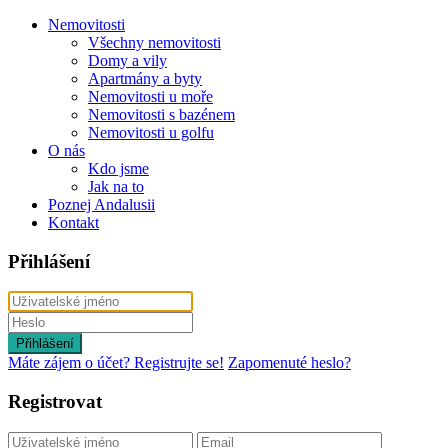
Nemovitosti
Všechny nemovitosti
Domy a vily
Apartmány a byty
Nemovitosti u moře
Nemovitosti s bazénem
Nemovitosti u golfu
O nás
Kdo jsme
Jak na to
Poznej Andalusii
Kontakt
Přihlášení
Přihlášení
Máte zájem o účet? Registrujte se!
Zapomenuté heslo?
Registrovat