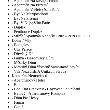
- Apartmán Na Meziposchodí
- Apartmán Na Přízemí
- Apartmán V Nejvyšším Patře
- Byt Na Meziposchodí
- Byt Na Přízemí
- Byt V Nejvyšším Patře
- Duplex
- Penthouse Duplex
- Střešní Apartmán Nejvyšší Patro - PENTHOUSE
Domy / Vily
- Bungalov
- City Palace
- Dřevěný Dům
- Farma - Gazdovský Dům
- Městský Dům
- Městský Dům částečně Samostatně Stojící
- Vila Nezávislá A Unikátní Stavba
Komerční Nemovitosti
- Apartmánový Hotel
- Bar
- Bed And Breakfast - Ubytovna Se Snídaní
- Bytový - Apartmánový Komplex
- Dům Pro Hosty
- Farma
- Garáž