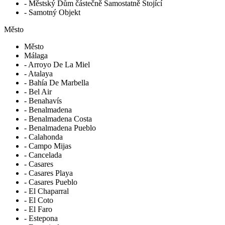
- Městský Dům částečně Samostatně Stojící
- Samotný Objekt
Město
Město
Málaga
- Arroyo De La Miel
- Atalaya
- Bahía De Marbella
- Bel Air
- Benahavís
- Benalmadena
- Benalmadena Costa
- Benalmadena Pueblo
- Calahonda
- Campo Mijas
- Cancelada
- Casares
- Casares Playa
- Casares Pueblo
- El Chaparral
- El Coto
- El Faro
- Estepona