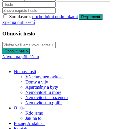
Souhlasím s
obchodními podmínkami
Registrovat
Zpět na přihlášení
Obnovit heslo
Obnovit heslo
Návrat na přihlášení
Nemovitosti
Všechny nemovitosti
Domy a vily
Apartmány a byty
Nemovitosti u moře
Nemovitosti s bazénem
Nemovitosti u golfu
O nás
Kdo jsme
Jak na to
Poznej Andalusii
Kontakt