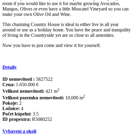
room if you would like to use it for maybe growing Avocados,
Mangos, Olives or even have a little Moscatel Vineyard so you can
make your own Olive Oil and Wine.
This charming Country House is ideal to either live in all year
around or use as a holiday ‌home. ‌You ‌have ‌the ‌peace and ‌tranquility
‌of living ‌in the ‌Countryside yet are ‌so ‌close ‌to all amenities.
Now ‌you ‌have to just ‌come ‌and ‌view ‌it ‌for ‌yourself.
Detaily
ID nemovitosti :
5827522
Cena:
1.650.000 €
2
Velikost nemovitosti:
421 m
2
Velikost pozemku nemovitosti:
10,000 m
Pokoje:
2
Ložnice:
4
Počet kúpelní:
3.5
ID propextra:
R5080252
Vybavení a okolí