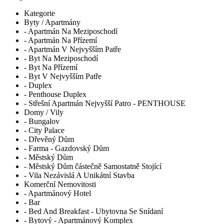
Kategorie
Byty / Apartmány
- Apartmán Na Meziposchodí
- Apartmán Na Přízemí
- Apartmán V Nejvyšším Patře
- Byt Na Meziposchodí
- Byt Na Přízemí
- Byt V Nejvyšším Patře
- Duplex
- Penthouse Duplex
- Střešní Apartmán Nejvyšší Patro - PENTHOUSE
Domy / Vily
- Bungalov
- City Palace
- Dřevěný Dům
- Farma - Gazdovský Dům
- Městský Dům
- Městský Dům částečně Samostatně Stojící
- Vila Nezávislá A Unikátní Stavba
Komerční Nemovitosti
- Apartmánový Hotel
- Bar
- Bed And Breakfast - Ubytovna Se Snídaní
- Bytový - Apartmánový Komplex