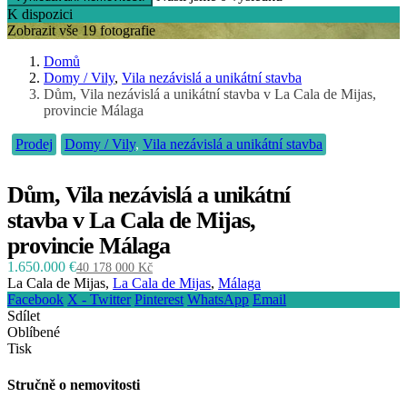
K dispozici
Zobrazit vše 19 fotografie
Domů
Domy / Vily
,
Vila nezávislá a unikátní stavba
Dům, Vila nezávislá a unikátní stavba v La Cala de Mijas,
provincie Málaga
Prodej
Domy / Vily
,
Vila nezávislá a unikátní stavba
Dům, Vila nezávislá a unikátní
stavba v La Cala de Mijas,
provincie Málaga
1.650.000 €
40 178 000 Kč
La Cala de Mijas,
La Cala de Mijas
,
Málaga
Facebook
X - Twitter
Pinterest
WhatsApp
Email
Sdílet
Oblíbené
Tisk
Stručně o nemovitosti