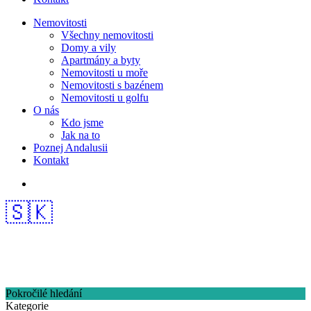
Nemovitosti
Všechny nemovitosti
Domy a vily
Apartmány a byty
Nemovitosti u moře
Nemovitosti s bazénem
Nemovitosti u golfu
O nás
Kdo jsme
Jak na to
Poznej Andalusii
Kontakt
🇸🇰
Pokročilé hledání
Kategorie