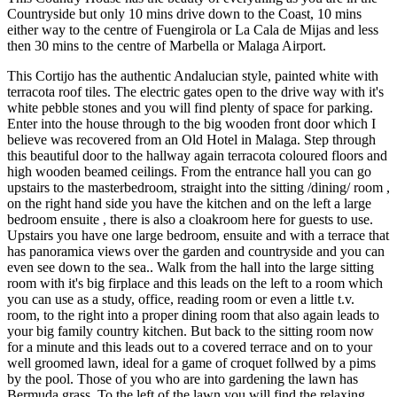
Countryside but only 10 mins drive down to the Coast, 10 mins
either way to the centre of Fuengirola or La Cala de Mijas and less
then 30 mins to the centre of Marbella or Malaga Airport.
This Cortijo has the authentic Andalucian style, painted white with
terracota roof tiles. The electric gates open to the drive way with it's
white pebble stones and you will find plenty of space for parking.
Enter into the house through to the big wooden front door which I
believe was recovered from an Old Hotel in Malaga. Step through
this beautiful door to the hallway again terracota coloured floors and
high wooden beamed ceilings. From the entrance hall you can go
upstairs to the masterbedroom, straight into the sitting /dining/ room ,
on the right hand side you have the kitchen and on the left a large
bedroom ensuite , there is also a cloakroom here for guests to use.
Upstairs you have one large bedroom, ensuite and with a terrace that
has panoramica views over the garden and countryside and you can
even see down to the sea.. Walk from the hall into the large sitting
room with it's big firplace and this leads on the left to a room which
you can use as a study, office, reading room or even a little t.v.
room, to the right into a proper dining room that also again leads to
your big family country kitchen. But back to the sitting room now
for a minute and this leads out to a covered terrace and on to your
well groomed lawn, ideal for a game of croquet follwed by a pims
by the pool. Those of you who are into gardening the lawn has
Bermuda grass. To the left of the lawn you will find the relaxing