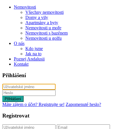
Nemovitosti
Všechny nemovitosti
Domy a vily
Apartmány a byty
Nemovitosti u moře
Nemovitosti s bazénem
Nemovitosti u golfu
O nás
Kdo jsme
Jak na to
Poznej Andalusii
Kontakt
Přihlášení
Přihlášení
Máte zájem o účet? Registrujte se!
Zapomenuté heslo?
Registrovat