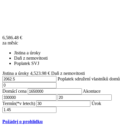
6,586.48
€
za měsíc
Jistina a úroky
Daň z nemovitosti
Poplatek SVJ
Jistina a úroky
4,523.98
€
Daň z nemovitosti
Poplatek sdružení vlastníků domů
Domácí cena
Akontace
Termín(*v letech)
Úrok
Požádej o prohlídku