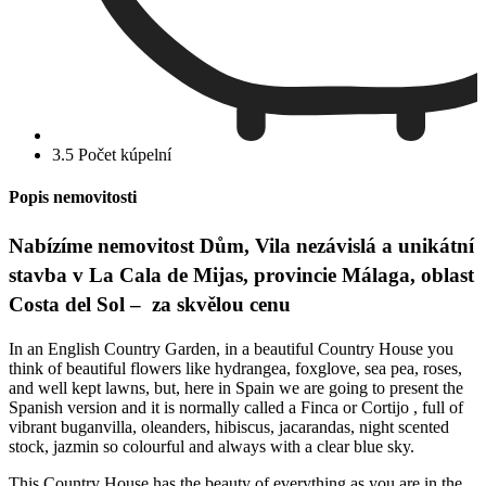
3.5 Počet kúpelní
Popis nemovitosti
Nabízíme nemovitost Dům, Vila nezávislá a unikátní
stavba v La Cala de Mijas, provincie Málaga, oblast
Costa del Sol – za skvělou cenu
In an English Country Garden, in a beautiful Country House you
think of beautiful flowers like hydrangea, foxglove, sea pea, roses,
and well kept lawns, but, here in Spain we are going to present the
Spanish version and it is normally called a Finca or Cortijo , full of
vibrant buganvilla, oleanders, hibiscus, jacarandas, night scented
stock, jazmin so colourful and always with a clear blue sky.
This Country House has the beauty of everything as you are in the