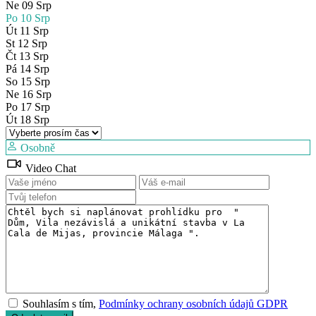
Ne
09
Srp
Po
10
Srp
Út
11
Srp
St
12
Srp
Čt
13
Srp
Pá
14
Srp
So
15
Srp
Ne
16
Srp
Po
17
Srp
Út
18
Srp
Osobně
Video Chat
Souhlasím s tím,
Podmínky ochrany osobních údajů GDPR