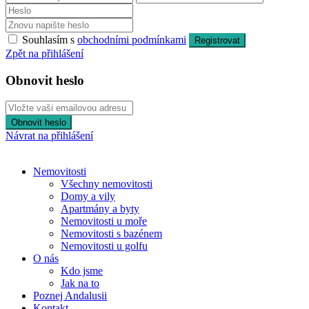
Souhlasím s
obchodními podmínkami
Registrovat
Zpět na přihlášení
Obnovit heslo
Obnovit heslo
Návrat na přihlášení
Nemovitosti
Všechny nemovitosti
Domy a vily
Apartmány a byty
Nemovitosti u moře
Nemovitosti s bazénem
Nemovitosti u golfu
O nás
Kdo jsme
Jak na to
Poznej Andalusii
Kontakt