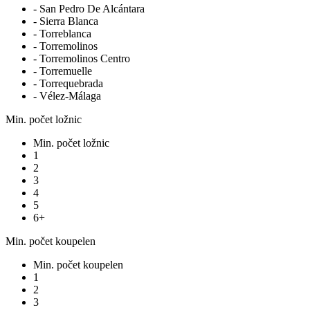
- San Pedro De Alcántara
- Sierra Blanca
- Torreblanca
- Torremolinos
- Torremolinos Centro
- Torremuelle
- Torrequebrada
- Vélez-Málaga
Min. počet ložnic
Min. počet ložnic
1
2
3
4
5
6+
Min. počet koupelen
Min. počet koupelen
1
2
3