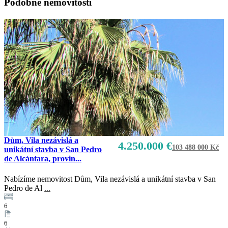
Podobné nemovitosti
Dům, Vila nezávislá a
4.250.000 €
103 488 000 Kč
unikátní stavba v San Pedro
de Alcántara, provin...
Nabízíme nemovitost Dům, Vila nezávislá a unikátní stavba v San
Pedro de Al
...
6
6