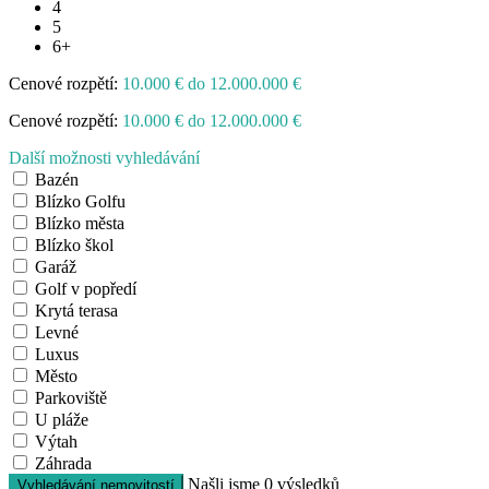
4
5
6+
Cenové rozpětí:
10.000 € do 12.000.000 €
Cenové rozpětí:
10.000 € do 12.000.000 €
Další možnosti vyhledávání
Bazén
Blízko Golfu
Blízko města
Blízko škol
Garáž
Golf v popředí
Krytá terasa
Levné
Luxus
Město
Parkoviště
U pláže
Výtah
Záhrada
Našli jsme
0
výsledků
Vyhledávání nemovitostí