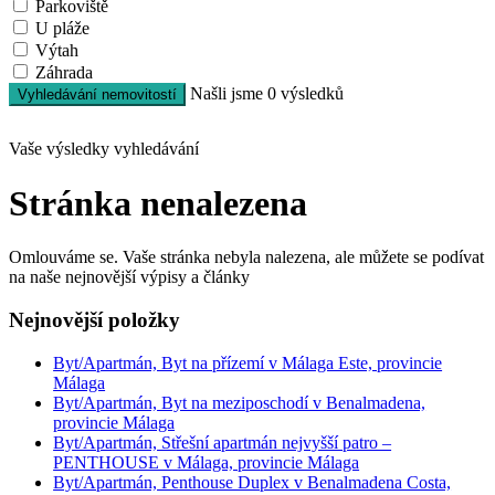
Parkoviště
U pláže
Výtah
Záhrada
Našli jsme
0
výsledků
Vyhledávání nemovitostí
Vaše výsledky vyhledávání
Stránka nenalezena
Omlouváme se. Vaše stránka nebyla nalezena, ale můžete se podívat
na naše nejnovější výpisy a články
Nejnovější položky
Byt/Apartmán, Byt na přízemí v Málaga Este, provincie
Málaga
Byt/Apartmán, Byt na meziposchodí v Benalmadena,
provincie Málaga
Byt/Apartmán, Střešní apartmán nejvyšší patro –
PENTHOUSE v Málaga, provincie Málaga
Byt/Apartmán, Penthouse Duplex v Benalmadena Costa,