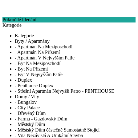
Pokročilé hledání
Kategorie
Kategorie
Byty / Apartmány
- Apartmán Na Meziposchodí
- Apartmán Na Přízemí
- Apartmán V Nejvyšším Patře
- Byt Na Meziposchodí
- Byt Na Přízemí
- Byt V Nejvyšším Patře
- Duplex
- Penthouse Duplex
- Střešní Apartmán Nejvyšší Patro - PENTHOUSE
Domy / Vily
- Bungalov
- City Palace
- Dřevěný Dům
- Farma - Gazdovský Dům
- Městský Dům
- Městský Dům částečně Samostatně Stojící
- Vila Nezávislá A Unikátní Stavba