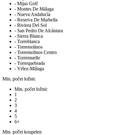
- Mijas Golf
- Montes De Málaga
- Nueva Andalucía
- Reserva De Marbella
- Riviera Del Sol
- San Pedro De Alcántara
- Sierra Blanca
- Torreblanca
- Torremolinos
- Torremolinos Centro
- Torremuelle
- Torrequebrada
- Vélez-Málaga
Min. počet ložnic
Min. počet ložnic
1
2
3
4
5
6+
Min. počet koupelen