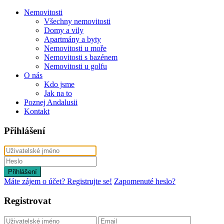
Nemovitosti
Všechny nemovitosti
Domy a vily
Apartmány a byty
Nemovitosti u moře
Nemovitosti s bazénem
Nemovitosti u golfu
O nás
Kdo jsme
Jak na to
Poznej Andalusii
Kontakt
Přihlášení
Přihlášení
Máte zájem o účet? Registrujte se!
Zapomenuté heslo?
Registrovat