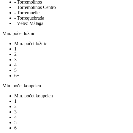
- Torremolinos
- Torremolinos Centro
- Torremuelle
- Torrequebrada
- Vélez-Málaga
Min. počet ložnic
Min. počet ložnic
1
2
3
4
5
6+
Min. počet koupelen
Min. počet koupelen
1
2
3
4
5
6+