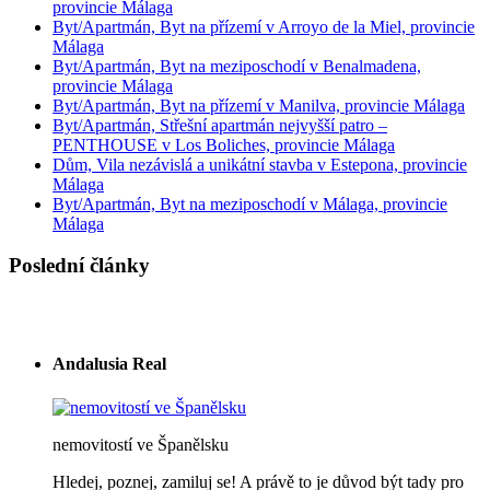
provincie Málaga
Byt/Apartmán, Byt na přízemí v Arroyo de la Miel, provincie
Málaga
Byt/Apartmán, Byt na meziposchodí v Benalmadena,
provincie Málaga
Byt/Apartmán, Byt na přízemí v Manilva, provincie Málaga
Byt/Apartmán, Střešní apartmán nejvyšší patro –
PENTHOUSE v Los Boliches, provincie Málaga
Dům, Vila nezávislá a unikátní stavba v Estepona, provincie
Málaga
Byt/Apartmán, Byt na meziposchodí v Málaga, provincie
Málaga
Poslední články
Andalusia Real
nemovitostí ve Španělsku
Hledej, poznej, zamiluj se! A právě to je důvod být tady pro