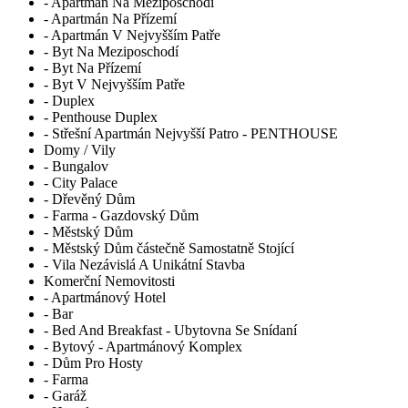
- Apartmán Na Meziposchodí
- Apartmán Na Přízemí
- Apartmán V Nejvyšším Patře
- Byt Na Meziposchodí
- Byt Na Přízemí
- Byt V Nejvyšším Patře
- Duplex
- Penthouse Duplex
- Střešní Apartmán Nejvyšší Patro - PENTHOUSE
Domy / Vily
- Bungalov
- City Palace
- Dřevěný Dům
- Farma - Gazdovský Dům
- Městský Dům
- Městský Dům částečně Samostatně Stojící
- Vila Nezávislá A Unikátní Stavba
Komerční Nemovitosti
- Apartmánový Hotel
- Bar
- Bed And Breakfast - Ubytovna Se Snídaní
- Bytový - Apartmánový Komplex
- Dům Pro Hosty
- Farma
- Garáž