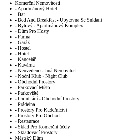
Komerční Nemovitosti
- Apartmánový Hotel
- Bar
- Bed And Breakfast - Ubytovna Se Snídaní
- Bytový - Apartmánový Komplex
- Dům Pro Hosty
- Farma
- Garáž
- Hostel
- Hotel
- Kancelář
- Kavárna
- Neuvedeno - Jiná Nemovitost
- Noční Klub - Night Club
- Obchodní Prostory
- Parkovací Místo
- Parkoviště
- Podnikání - Obchodní Prostory
- Prádelna
- Prostory Pro Kadeřnictví
- Prostory Pro Obchod
- Restaurace
- Sklad Pro Komerční účely
- Skladovací Prostory
Městský Dům