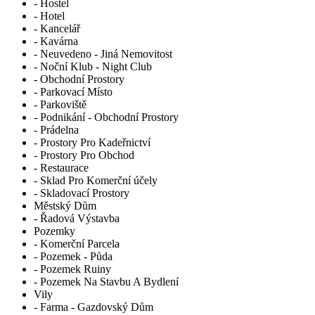
- Hostel
- Hotel
- Kancelář
- Kavárna
- Neuvedeno - Jiná Nemovitost
- Noční Klub - Night Club
- Obchodní Prostory
- Parkovací Místo
- Parkoviště
- Podnikání - Obchodní Prostory
- Prádelna
- Prostory Pro Kadeřnictví
- Prostory Pro Obchod
- Restaurace
- Sklad Pro Komerční účely
- Skladovací Prostory
Městský Dům
- Řadová Výstavba
Pozemky
- Komerční Parcela
- Pozemek - Půda
- Pozemek Ruiny
- Pozemek Na Stavbu A Bydlení
Vily
- Farma - Gazdovský Dům