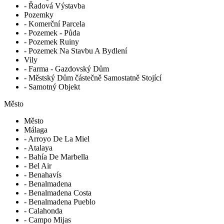
- Řadová Výstavba
Pozemky
- Komerční Parcela
- Pozemek - Půda
- Pozemek Ruiny
- Pozemek Na Stavbu A Bydlení
Vily
- Farma - Gazdovský Dům
- Městský Dům částečně Samostatně Stojící
- Samotný Objekt
Město
Město
Málaga
- Arroyo De La Miel
- Atalaya
- Bahía De Marbella
- Bel Air
- Benahavís
- Benalmadena
- Benalmadena Costa
- Benalmadena Pueblo
- Calahonda
- Campo Mijas