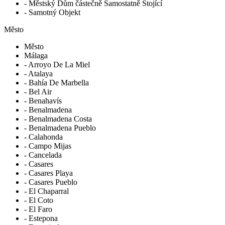
- Městský Dům částečně Samostatně Stojící
- Samotný Objekt
Město
Město
Málaga
- Arroyo De La Miel
- Atalaya
- Bahía De Marbella
- Bel Air
- Benahavís
- Benalmadena
- Benalmadena Costa
- Benalmadena Pueblo
- Calahonda
- Campo Mijas
- Cancelada
- Casares
- Casares Playa
- Casares Pueblo
- El Chaparral
- El Coto
- El Faro
- Estepona