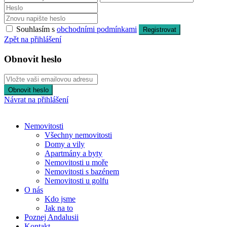
Souhlasím s
obchodními podmínkami
Registrovat
Zpět na přihlášení
Obnovit heslo
Obnovit heslo
Návrat na přihlášení
Nemovitosti
Všechny nemovitosti
Domy a vily
Apartmány a byty
Nemovitosti u moře
Nemovitosti s bazénem
Nemovitosti u golfu
O nás
Kdo jsme
Jak na to
Poznej Andalusii
Kontakt