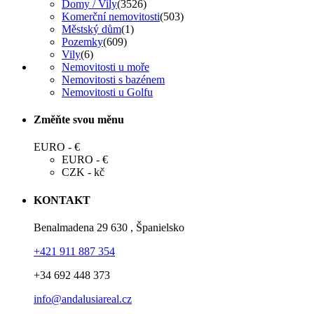
Domy / Vily
(3526)
Komerční nemovitosti
(503)
Městský dům
(1)
Pozemky
(609)
Vily
(6)
Nemovitosti u moře
Nemovitosti s bazénem
Nemovitosti u Golfu
Změňte svou měnu
EURO - €
EURO - €
CZK - kč
KONTAKT
Benalmadena 29 630 , Španielsko
+421 911 887 354
+34 692 448 373
info@andalusiareal.cz