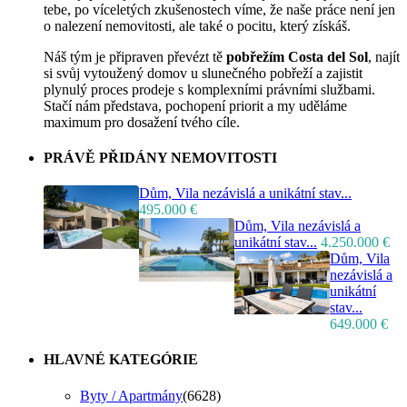
tebe, po víceletých zkušenostech víme, že naše práce není jen
o nalezení nemovitosti, ale také o pocitu, který získáš.
Náš tým je připraven převézt tě
pobřežím Costa del Sol
, najít
si svůj vytoužený domov u slunečného pobřeží a zajistit
plynulý proces prodeje s komplexními právními službami.
Stačí nám představa, pochopení priorit a my uděláme
maximum pro dosažení tvého cíle.
PRÁVĚ PŘIDÁNY NEMOVITOSTI
Dům, Vila nezávislá a unikátní stav...
495.000 €
Dům, Vila nezávislá a
unikátní stav...
4.250.000 €
Dům, Vila
nezávislá a
unikátní
stav...
649.000 €
HLAVNÉ KATEGÓRIE
Byty / Apartmány
(6628)