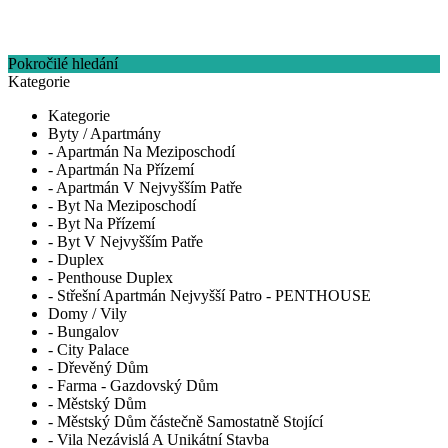
Pokročilé hledání
Kategorie
Kategorie
Byty / Apartmány
- Apartmán Na Meziposchodí
- Apartmán Na Přízemí
- Apartmán V Nejvyšším Patře
- Byt Na Meziposchodí
- Byt Na Přízemí
- Byt V Nejvyšším Patře
- Duplex
- Penthouse Duplex
- Střešní Apartmán Nejvyšší Patro - PENTHOUSE
Domy / Vily
- Bungalov
- City Palace
- Dřevěný Dům
- Farma - Gazdovský Dům
- Městský Dům
- Městský Dům částečně Samostatně Stojící
- Vila Nezávislá A Unikátní Stavba