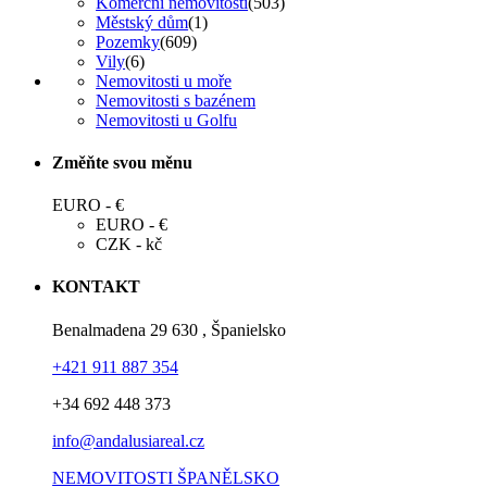
Komerční nemovitosti
(503)
Městský dům
(1)
Pozemky
(609)
Vily
(6)
Nemovitosti u moře
Nemovitosti s bazénem
Nemovitosti u Golfu
Změňte svou měnu
EURO - €
EURO - €
CZK - kč
KONTAKT
Benalmadena 29 630 , Španielsko
+421 911 887 354
+34 692 448 373
info@andalusiareal.cz
NEMOVITOSTI ŠPANĚLSKO