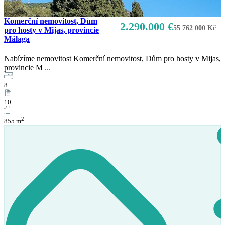
Komerční nemovitost, Dům
2.290.000 €
55 762 000 Kč
pro hosty v Mijas, provincie
Málaga
Nabízíme nemovitost Komerční nemovitost, Dům pro hosty v Mijas,
provincie M
...
8
10
2
855 m