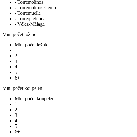
- Torremolinos
- Torremolinos Centro
- Torremuelle
- Torrequebrada
- Vélez-Málaga
Min. počet ložnic
Min. počet ložnic
1
2
3
4
5
6+
Min. počet koupelen
Min. počet koupelen
1
2
3
4
5
6+