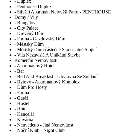
- Duplex
- Penthouse Duplex
- Střešní Apartmán Nejvyšší Patro - PENTHOUSE
Domy / Vily
- Bungalov
- City Palace
- Dřevěný Dům
- Farma - Gazdovský Dům
- Městský Dům
- Městský Dům částečně Samostatně Stojící
- Vila Nezávislá A Unikátní Stavba
Komerční Nemovitosti
- Apartmánový Hotel
- Bar
- Bed And Breakfast - Ubytovna Se Snídaní
- Bytový - Apartmánový Komplex
- Dům Pro Hosty
- Farma
- Garáž
- Hostel
- Hotel
- Kancelář
- Kavárna
- Neuvedeno - Jiná Nemovitost
- Noční Klub - Night Club