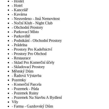
- Hostel
- Hotel
- Kancelář
- Kavárna
- Neuvedeno - Jiná Nemovitost
- Noční Klub - Night Club
- Obchodní Prostory
- Parkovací Místo
- Parkoviště
- Podnikání - Obchodní Prostory
- Prádelna
- Prostory Pro Kadeřnictví
- Prostory Pro Obchod
- Restaurace
- Sklad Pro Komerční účely
- Skladovací Prostory
Městský Dům
- Řadová Výstavba
Pozemky
- Komerční Parcela
- Pozemek - Půda
- Pozemek Ruiny
- Pozemek Na Stavbu A Bydlení
Vily
- Farma - Gazdovský Dům