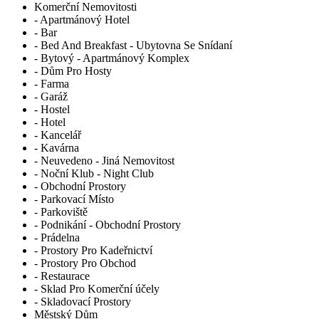
Komerční Nemovitosti
- Apartmánový Hotel
- Bar
- Bed And Breakfast - Ubytovna Se Snídaní
- Bytový - Apartmánový Komplex
- Dům Pro Hosty
- Farma
- Garáž
- Hostel
- Hotel
- Kancelář
- Kavárna
- Neuvedeno - Jiná Nemovitost
- Noční Klub - Night Club
- Obchodní Prostory
- Parkovací Místo
- Parkoviště
- Podnikání - Obchodní Prostory
- Prádelna
- Prostory Pro Kadeřnictví
- Prostory Pro Obchod
- Restaurace
- Sklad Pro Komerční účely
- Skladovací Prostory
Městský Dům