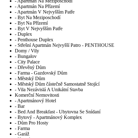
- Apartmán Na Meziposchodí
- Apartmán Na Přízemí
- Apartmán V Nejvyšším Patře
- Byt Na Meziposchodí
- Byt Na Přízemí
- Byt V Nejvyšším Patře
- Duplex
- Penthouse Duplex
- Střešní Apartmán Nejvyšší Patro - PENTHOUSE
Domy / Vily
- Bungalov
- City Palace
- Dřevěný Dům
- Farma - Gazdovský Dům
- Městský Dům
- Městský Dům částečně Samostatně Stojící
- Vila Nezávislá A Unikátní Stavba
Komerční Nemovitosti
- Apartmánový Hotel
- Bar
- Bed And Breakfast - Ubytovna Se Snídaní
- Bytový - Apartmánový Komplex
- Dům Pro Hosty
- Farma
- Garáž