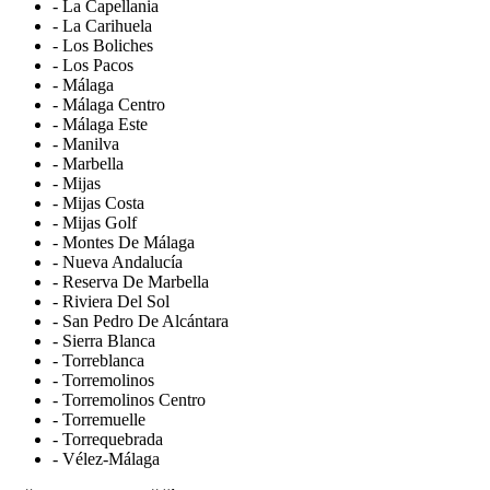
- La Capellania
- La Carihuela
- Los Boliches
- Los Pacos
- Málaga
- Málaga Centro
- Málaga Este
- Manilva
- Marbella
- Mijas
- Mijas Costa
- Mijas Golf
- Montes De Málaga
- Nueva Andalucía
- Reserva De Marbella
- Riviera Del Sol
- San Pedro De Alcántara
- Sierra Blanca
- Torreblanca
- Torremolinos
- Torremolinos Centro
- Torremuelle
- Torrequebrada
- Vélez-Málaga