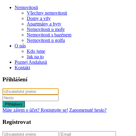
Nemovitosti
Všechny nemovitosti
Domy a vily
Apartmány a byty
Nemovitosti u moře
Nemovitosti s bazénem
Nemovitosti u golfu
O nás
Kdo jsme
Jak na to
Poznej Andalusii
Kontakt
Přihlášení
Přihlášení
Máte zájem o účet? Registrujte se!
Zapomenuté heslo?
Registrovat