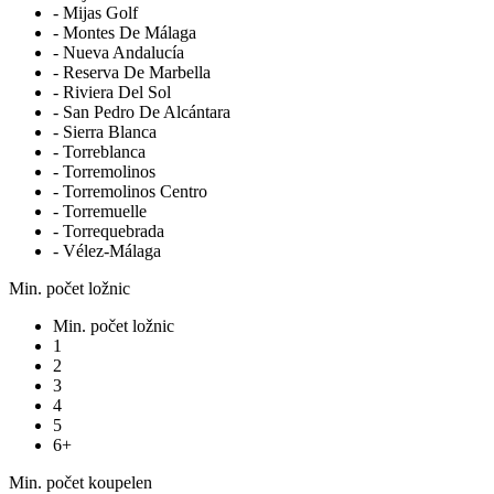
- Mijas Golf
- Montes De Málaga
- Nueva Andalucía
- Reserva De Marbella
- Riviera Del Sol
- San Pedro De Alcántara
- Sierra Blanca
- Torreblanca
- Torremolinos
- Torremolinos Centro
- Torremuelle
- Torrequebrada
- Vélez-Málaga
Min. počet ložnic
Min. počet ložnic
1
2
3
4
5
6+
Min. počet koupelen