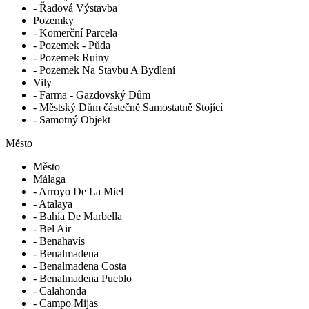
- Řadová Výstavba
Pozemky
- Komerční Parcela
- Pozemek - Půda
- Pozemek Ruiny
- Pozemek Na Stavbu A Bydlení
Vily
- Farma - Gazdovský Dům
- Městský Dům částečně Samostatně Stojící
- Samotný Objekt
Město
Město
Málaga
- Arroyo De La Miel
- Atalaya
- Bahía De Marbella
- Bel Air
- Benahavís
- Benalmadena
- Benalmadena Costa
- Benalmadena Pueblo
- Calahonda
- Campo Mijas