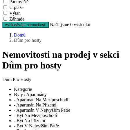
Parkoviště
U pláže
Výtah
Záhrada
Našli jsme
0
výsledků
Vyhledávání nemovitostí
Domů
Dům pro hosty
Nemovitosti na prodej v sekci
Dům pro hosty
Dům Pro Hosty
Kategorie
Byty / Apartmány
- Apartmán Na Meziposchodí
- Apartmán Na Přízemí
- Apartmán V Nejvyšším Patře
- Byt Na Meziposchodí
- Byt Na Přízemí
- Byt V Nejvyšším Patře