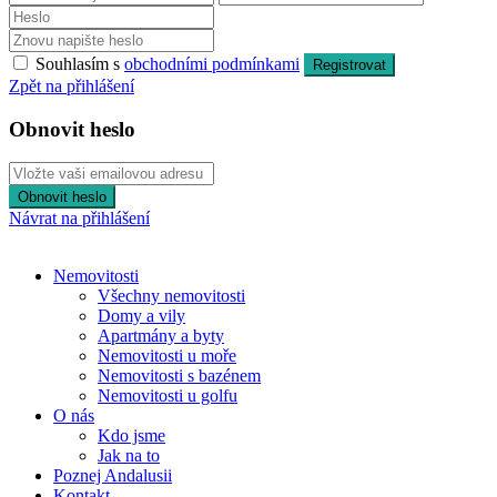
Souhlasím s
obchodními podmínkami
Registrovat
Zpět na přihlášení
Obnovit heslo
Obnovit heslo
Návrat na přihlášení
Nemovitosti
Všechny nemovitosti
Domy a vily
Apartmány a byty
Nemovitosti u moře
Nemovitosti s bazénem
Nemovitosti u golfu
O nás
Kdo jsme
Jak na to
Poznej Andalusii
Kontakt