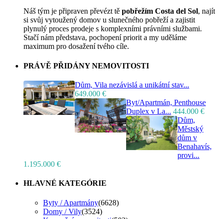
Náš tým je připraven převézt tě
pobřežím Costa del Sol
, najít
si svůj vytoužený domov u slunečného pobřeží a zajistit
plynulý proces prodeje s komplexními právními službami.
Stačí nám představa, pochopení priorit a my uděláme
maximum pro dosažení tvého cíle.
Prodej
PRÁVĚ PŘIDÁNY NEMOVITOSTI
K dispozici
Dům, Vila nezávislá a unikátní stav...
649.000 €
Byt/Apartmán, Penthouse
Duplex v La...
444.000 €
Dům,
Městský
dům v
Benahavís,
provi...
1.195.000 €
HLAVNÉ KATEGÓRIE
Byty / Apartmány
(6628)
Domy / Vily
(3524)