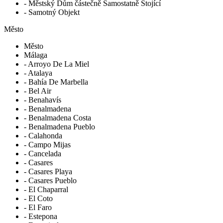
- Městský Dům částečně Samostatně Stojící
- Samotný Objekt
Město
Město
Málaga
- Arroyo De La Miel
- Atalaya
- Bahía De Marbella
- Bel Air
- Benahavís
- Benalmadena
- Benalmadena Costa
- Benalmadena Pueblo
- Calahonda
- Campo Mijas
- Cancelada
- Casares
- Casares Playa
- Casares Pueblo
- El Chaparral
- El Coto
- El Faro
- Estepona