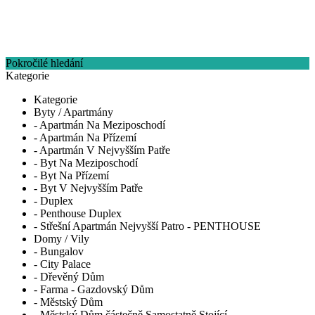
Pokročilé hledání
Kategorie
Kategorie
Byty / Apartmány
- Apartmán Na Meziposchodí
- Apartmán Na Přízemí
- Apartmán V Nejvyšším Patře
- Byt Na Meziposchodí
- Byt Na Přízemí
- Byt V Nejvyšším Patře
- Duplex
- Penthouse Duplex
- Střešní Apartmán Nejvyšší Patro - PENTHOUSE
Domy / Vily
- Bungalov
- City Palace
- Dřevěný Dům
- Farma - Gazdovský Dům
- Městský Dům
- Městský Dům částečně Samostatně Stojící