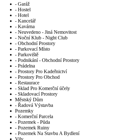
- Garáž
- Hostel
- Hotel
- Kancelář
- Kavárna
- Neuvedeno - Jiná Nemovitost
- Noční Klub - Night Club
- Obchodní Prostory
- Parkovací Místo
- Parkoviště
- Podnikání - Obchodní Prostory
- Prádelna
- Prostory Pro Kadeřnictví
- Prostory Pro Obchod
- Restaurace
- Sklad Pro Komerční účely
- Skladovací Prostory
Městský Dům
- Řadová Výstavba
Pozemky
- Komerční Parcela
- Pozemek - Půda
- Pozemek Ruiny
- Pozemek Na Stavbu A Bydlení
Vily