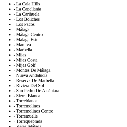
- La Cala Hills
- La Capellania
- La Carihuela
- Los Boliches
- Los Pacos
- Málaga
- Málaga Centro
- Málaga Este
- Manilva
- Marbella
- Mijas
- Mijas Costa
- Mijas Golf
- Montes De Málaga
- Nueva Andalucía
- Reserva De Marbella
- Riviera Del Sol
- San Pedro De Alcántara
- Sierra Blanca
- Torreblanca
- Torremolinos
- Torremolinos Centro
- Torremuelle
- Torrequebrada
- Vélez-Málaga