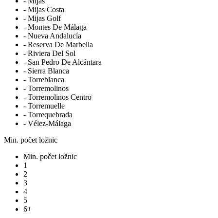
- Mijas
- Mijas Costa
- Mijas Golf
- Montes De Málaga
- Nueva Andalucía
- Reserva De Marbella
- Riviera Del Sol
- San Pedro De Alcántara
- Sierra Blanca
- Torreblanca
- Torremolinos
- Torremolinos Centro
- Torremuelle
- Torrequebrada
- Vélez-Málaga
Min. počet ložnic
Min. počet ložnic
1
2
3
4
5
6+