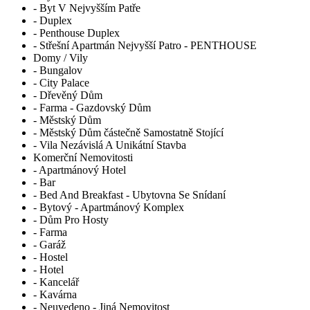
- Byt V Nejvyšším Patře
- Duplex
- Penthouse Duplex
- Střešní Apartmán Nejvyšší Patro - PENTHOUSE
Domy / Vily
- Bungalov
- City Palace
- Dřevěný Dům
- Farma - Gazdovský Dům
- Městský Dům
- Městský Dům částečně Samostatně Stojící
- Vila Nezávislá A Unikátní Stavba
Komerční Nemovitosti
- Apartmánový Hotel
- Bar
- Bed And Breakfast - Ubytovna Se Snídaní
- Bytový - Apartmánový Komplex
- Dům Pro Hosty
- Farma
- Garáž
- Hostel
- Hotel
- Kancelář
- Kavárna
- Neuvedeno - Jiná Nemovitost