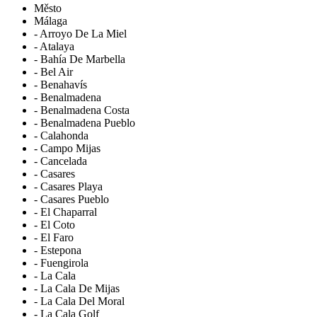
Město
Málaga
- Arroyo De La Miel
- Atalaya
- Bahía De Marbella
- Bel Air
- Benahavís
- Benalmadena
- Benalmadena Costa
- Benalmadena Pueblo
- Calahonda
- Campo Mijas
- Cancelada
- Casares
- Casares Playa
- Casares Pueblo
- El Chaparral
- El Coto
- El Faro
- Estepona
- Fuengirola
- La Cala
- La Cala De Mijas
- La Cala Del Moral
- La Cala Golf