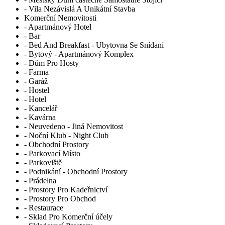
- Vila Nezávislá A Unikátní Stavba
Komerční Nemovitosti
- Apartmánový Hotel
- Bar
- Bed And Breakfast - Ubytovna Se Snídaní
- Bytový - Apartmánový Komplex
- Dům Pro Hosty
- Farma
- Garáž
- Hostel
- Hotel
- Kancelář
- Kavárna
- Neuvedeno - Jiná Nemovitost
- Noční Klub - Night Club
- Obchodní Prostory
- Parkovací Místo
- Parkoviště
- Podnikání - Obchodní Prostory
- Prádelna
- Prostory Pro Kadeřnictví
- Prostory Pro Obchod
- Restaurace
- Sklad Pro Komerční účely