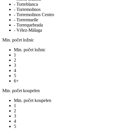
- Torreblanca
- Torremolinos
- Torremolinos Centro
- Torremuelle
- Torrequebrada
- Vélez-Málaga
Min. počet ložnic
Min. počet ložnic
1
2
3
4
5
6+
Min. počet koupelen
Min. počet koupelen
1
2
3
4
5