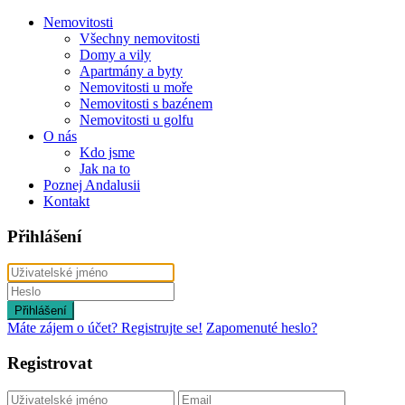
Nemovitosti
Všechny nemovitosti
Domy a vily
Apartmány a byty
Nemovitosti u moře
Nemovitosti s bazénem
Nemovitosti u golfu
O nás
Kdo jsme
Jak na to
Poznej Andalusii
Kontakt
Přihlášení
Přihlášení
Máte zájem o účet? Registrujte se!
Zapomenuté heslo?
Registrovat