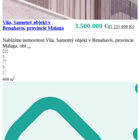
Vila, Samotný objekt v
3.500.000 €
85 225 000 Kč
Benahavís, provincie Málaga
Nabízíme nemovitost Vila, Samotný objekt v Benahavís, provincie
Málaga, obl
...
Prodej
5
K dispozici
5
2
468 m