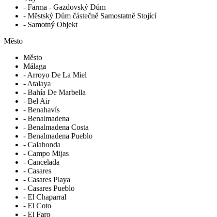
- Farma - Gazdovský Dům
- Městský Dům částečně Samostatně Stojící
- Samotný Objekt
Město
Město
Málaga
- Arroyo De La Miel
- Atalaya
- Bahía De Marbella
- Bel Air
- Benahavís
- Benalmadena
- Benalmadena Costa
- Benalmadena Pueblo
- Calahonda
- Campo Mijas
- Cancelada
- Casares
- Casares Playa
- Casares Pueblo
- El Chaparral
- El Coto
- El Faro