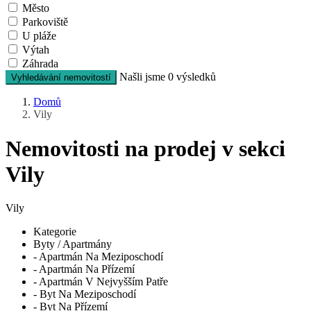
Město
Parkoviště
U pláže
Výtah
Záhrada
Našli jsme
0
výsledků
Vyhledávání nemovitostí
Domů
Vily
Nemovitosti na prodej v sekci
Vily
Vily
Kategorie
Byty / Apartmány
- Apartmán Na Meziposchodí
- Apartmán Na Přízemí
- Apartmán V Nejvyšším Patře
- Byt Na Meziposchodí
- Byt Na Přízemí