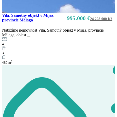
Vila, Samotný objekt v Mijas,
995.000 €
24 228 000 Kč
provincie Málaga
Nabízíme nemovitost Vila, Samotný objekt v Mijas, provincie
Málaga, oblast
...
4
3
2
489 m