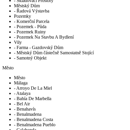
- Skladovací Prostory
Městský Dům
- Řadová Výstavba
Pozemky
- Komerční Parcela
- Pozemek - Půda
- Pozemek Ruiny
- Pozemek Na Stavbu A Bydlení
Vily
- Farma - Gazdovský Dům
- Městský Dům částečně Samostatně Stojící
- Samotný Objekt
Město
Město
Málaga
- Arroyo De La Miel
- Atalaya
- Bahía De Marbella
- Bel Air
- Benahavís
- Benalmadena
- Benalmadena Costa
- Benalmadena Pueblo
- Calahonda