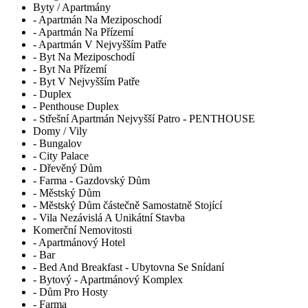
Byty / Apartmány
- Apartmán Na Meziposchodí
- Apartmán Na Přízemí
- Apartmán V Nejvyšším Patře
- Byt Na Meziposchodí
- Byt Na Přízemí
- Byt V Nejvyšším Patře
- Duplex
- Penthouse Duplex
- Střešní Apartmán Nejvyšší Patro - PENTHOUSE
Domy / Vily
- Bungalov
- City Palace
- Dřevěný Dům
- Farma - Gazdovský Dům
- Městský Dům
- Městský Dům částečně Samostatně Stojící
- Vila Nezávislá A Unikátní Stavba
Komerční Nemovitosti
- Apartmánový Hotel
- Bar
- Bed And Breakfast - Ubytovna Se Snídaní
- Bytový - Apartmánový Komplex
- Dům Pro Hosty
- Farma