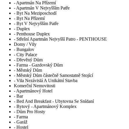
- Apartmán Na Přízemí
- Apartmán V Nejvyšším Patře
- Byt Na Meziposchodí
- Byt Na Přízemí
- Byt V Nejvyšším Patře
- Duplex
- Penthouse Duplex
- Střešní Apartmán Nejvyšší Patro - PENTHOUSE
Domy / Vily
- Bungalov
- City Palace
- Dřevěný Dům
- Farma - Gazdovský Dům
- Městský Dům
- Městský Dům částečně Samostatně Stojící
- Vila Nezávislá A Unikátní Stavba
Komerční Nemovitosti
- Apartmánový Hotel
- Bar
- Bed And Breakfast - Ubytovna Se Snídaní
- Bytový - Apartmánový Komplex
- Dům Pro Hosty
- Farma
- Garáž
- Hostel