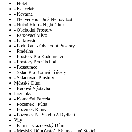
- Hotel
- Kancelář
- Kavárna
- Neuvedeno - Jiná Nemovitost
- Noční Klub - Night Club
- Obchodní Prostory
- Parkovací Místo
- Parkoviště
- Podnikání - Obchodní Prostory
- Prádelna
- Prostory Pro Kadeřnictví
- Prostory Pro Obchod
- Restaurace
- Sklad Pro Komerční účely
- Skladovací Prostory
Městský Dům
- Řadová Výstavba
Pozemky
- Komerční Parcela
- Pozemek - Půda
- Pozemek Ruiny
- Pozemek Na Stavbu A Bydlení
Vily
- Farma - Gazdovský Dům
- Městský Dům částečně Samostatně Stojící