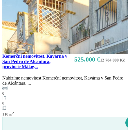
Komerční nemovitost, Kavárna v
525.000 €
12 784 000 Kč
San Pedro de Alcántara,
provincie Málag...
Nabízíme nemovitost Komerční nemovitost, Kavárna v San Pedro
Prodej
de Alcántara,
...
K dispozici
0
0
2
110 m