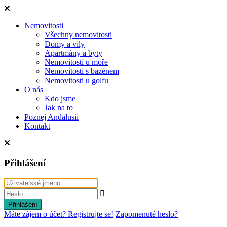
Nemovitosti
Všechny nemovitosti
Domy a vily
Apartmány a byty
Nemovitosti u moře
Nemovitosti s bazénem
Nemovitosti u golfu
O nás
Kdo jsme
Jak na to
Poznej Andalusii
Kontakt
Přihlášení
Přihlášení
Máte zájem o účet? Registrujte se!
Zapomenuté heslo?