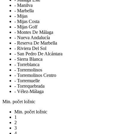
- Manilva
- Marbella
- Mijas
- Mijas Costa
- Mijas Golf
- Montes De Málaga
- Nueva Andalucía
- Reserva De Marbella
- Riviera Del Sol
- San Pedro De Alcántara
- Sierra Blanca
- Torreblanca
- Torremolinos
- Torremolinos Centro
- Torremuelle
- Torrequebrada
- Vélez-Málaga
Min. počet ložnic
Min. počet ložnic
1
2
3
4