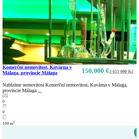
Komerční nemovitost, Kavárna v
150.000 €
3 653 000 Kč
Málaga, provincie Málaga
Nabízíme nemovitost Komerční nemovitost, Kavárna v Málaga,
Prodej
provincie Málaga
...
K dispozici
0
0
2
100 m