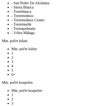
- San Pedro De Alcántara
- Sierra Blanca
- Torreblanca
- Torremolinos
- Torremolinos Centro
- Torremuelle
- Torrequebrada
- Vélez-Málaga
Min. počet ložnic
Min. počet ložnic
1
2
3
4
5
6+
Min. počet koupelen
Min. počet koupelen
1
2
3