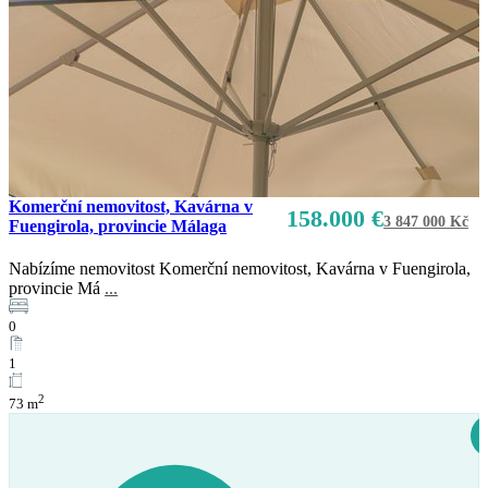
Komerční nemovitost, Kavárna v
158.000 €
3 847 000 Kč
Fuengirola, provincie Málaga
Nabízíme nemovitost Komerční nemovitost, Kavárna v Fuengirola,
provincie Má
...
0
1
2
73 m