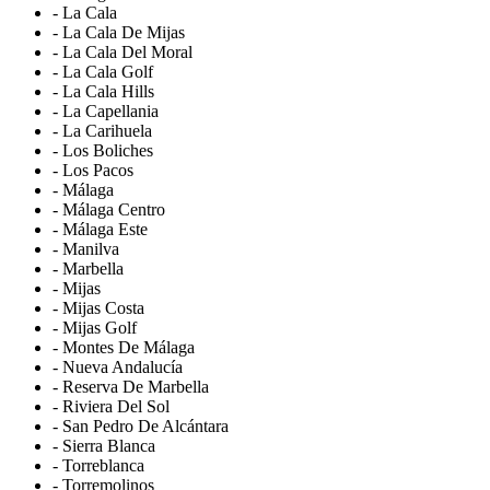
- La Cala
- La Cala De Mijas
- La Cala Del Moral
- La Cala Golf
- La Cala Hills
- La Capellania
- La Carihuela
- Los Boliches
- Los Pacos
- Málaga
- Málaga Centro
- Málaga Este
- Manilva
- Marbella
- Mijas
- Mijas Costa
- Mijas Golf
- Montes De Málaga
- Nueva Andalucía
- Reserva De Marbella
- Riviera Del Sol
- San Pedro De Alcántara
- Sierra Blanca
- Torreblanca
- Torremolinos