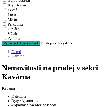
Golf v popředí
Krytá terasa
Levné
Luxus
Město
Parkoviště
U pláže
Výtah
Záhrada
Našli jsme
0
výsledků
Vyhledávání nemovitostí
Domů
Kavárna
Nemovitosti na prodej v sekci
Kavárna
Kavárna
Kategorie
Byty / Apartmány
- Apartmán Na Meziposchodí