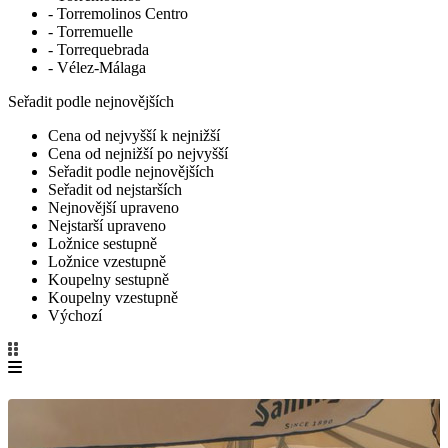
- Torremolinos Centro
- Torremuelle
- Torrequebrada
- Vélez-Málaga
Seřadit podle nejnovějších
Cena od nejvyšší k nejnižší
Cena od nejnižší po nejvyšší
Seřadit podle nejnovějších
Seřadit od nejstarších
Nejnovější upraveno
Nejstarší upraveno
Ložnice sestupně
Ložnice vzestupně
Koupelny sestupně
Koupelny vzestupně
Výchozí