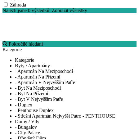
Záhrada
Nalezli jsme
0
výsledků.
Zobrazit výsledky
Pokročilé hledání
Kategorie
Kategorie
Byty / Apartmány
- Apartmán Na Meziposchodí
- Apartmán Na Přízemí
- Apartmán V Nejvyšším Patře
- Byt Na Meziposchodí
- Byt Na Přízemí
- Byt V Nejvyšším Patře
- Duplex
- Penthouse Duplex
- Střešní Apartmán Nejvyšší Patro - PENTHOUSE
Domy / Vily
- Bungalov
- City Palace
- Dřevěný Dům