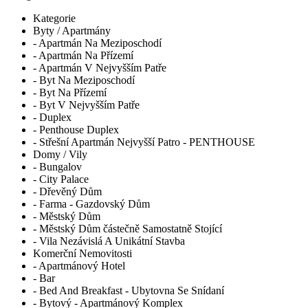
Kategorie
Byty / Apartmány
- Apartmán Na Meziposchodí
- Apartmán Na Přízemí
- Apartmán V Nejvyšším Patře
- Byt Na Meziposchodí
- Byt Na Přízemí
- Byt V Nejvyšším Patře
- Duplex
- Penthouse Duplex
- Střešní Apartmán Nejvyšší Patro - PENTHOUSE
Domy / Vily
- Bungalov
- City Palace
- Dřevěný Dům
- Farma - Gazdovský Dům
- Městský Dům
- Městský Dům částečně Samostatně Stojící
- Vila Nezávislá A Unikátní Stavba
Komerční Nemovitosti
- Apartmánový Hotel
- Bar
- Bed And Breakfast - Ubytovna Se Snídaní
- Bytový - Apartmánový Komplex