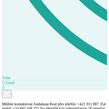
Volat
Email
Můžete kontaktovat Andalusia Real přes telefón: +421 911 887 354
mobil: +34 692 448 373 Na identifikáciu nehnuteľnosti "Komerční