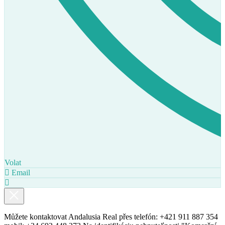
Volat
Email
Můžete kontaktovat Andalusia Real přes telefón: +421 911 887 354