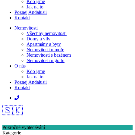
Kdo jsme
Jak na to
Poznej Andalusii
Kontakt
Nemovitosti
Všechny nemovitosti
Domy a vily
Apartmány a byty
Nemovitosti u moře
Nemovitosti s bazénem
Nemovitosti u golfu
O nás
Kdo jsme
Jak na to
Poznej Andalusii
Kontakt
🇸🇰
Pokročilé vyhledávání
Kategorie