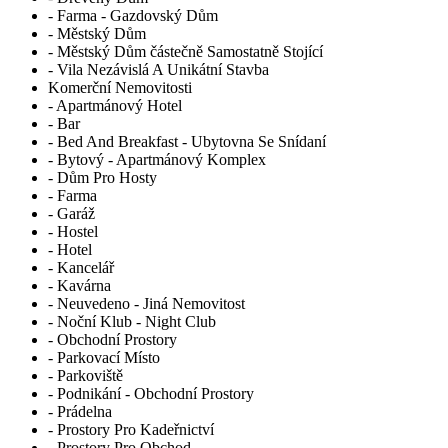
- Farma - Gazdovský Dům
- Městský Dům
- Městský Dům částečně Samostatně Stojící
- Vila Nezávislá A Unikátní Stavba
Komerční Nemovitosti
- Apartmánový Hotel
- Bar
- Bed And Breakfast - Ubytovna Se Snídaní
- Bytový - Apartmánový Komplex
- Dům Pro Hosty
- Farma
- Garáž
- Hostel
- Hotel
- Kancelář
- Kavárna
- Neuvedeno - Jiná Nemovitost
- Noční Klub - Night Club
- Obchodní Prostory
- Parkovací Místo
- Parkoviště
- Podnikání - Obchodní Prostory
- Prádelna
- Prostory Pro Kadeřnictví
- Prostory Pro Obchod