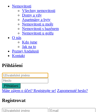
Nemovitosti
Všechny nemovitosti
Domy a vily
Apartmány a byty
Nemovitosti u moře
Nemovitosti s bazénem
Nemovitosti u golfu
O nás
Kdo jsme
Jak na to
Poznej Andalusii
Kontakt
Přihlášení
Přihlášení
Máte zájem o účet? Registrujte se!
Zapomenuté heslo?
Registrovat