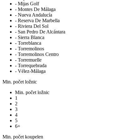
- Mijas Golf
- Montes De Málaga
- Nueva Andalucía
- Reserva De Marbella
- Riviera Del Sol
- San Pedro De Alcántara
- Sierra Blanca
- Torreblanca
- Torremolinos
- Torremolinos Centro
- Torremuelle
- Torrequebrada
- Vélez-Málaga
Min. počet ložnic
Min. počet ložnic
1
2
3
4
5
6+
Min. počet koupelen