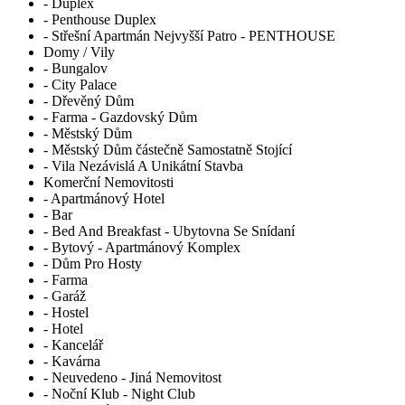
- Duplex
- Penthouse Duplex
- Střešní Apartmán Nejvyšší Patro - PENTHOUSE
Domy / Vily
- Bungalov
- City Palace
- Dřevěný Dům
- Farma - Gazdovský Dům
- Městský Dům
- Městský Dům částečně Samostatně Stojící
- Vila Nezávislá A Unikátní Stavba
Komerční Nemovitosti
- Apartmánový Hotel
- Bar
- Bed And Breakfast - Ubytovna Se Snídaní
- Bytový - Apartmánový Komplex
- Dům Pro Hosty
- Farma
- Garáž
- Hostel
- Hotel
- Kancelář
- Kavárna
- Neuvedeno - Jiná Nemovitost
- Noční Klub - Night Club