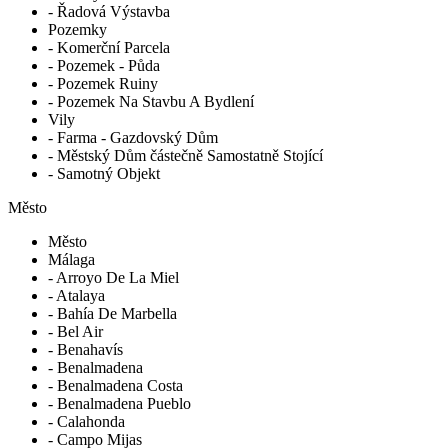
- Řadová Výstavba
Pozemky
- Komerční Parcela
- Pozemek - Půda
- Pozemek Ruiny
- Pozemek Na Stavbu A Bydlení
Vily
- Farma - Gazdovský Dům
- Městský Dům částečně Samostatně Stojící
- Samotný Objekt
Město
Město
Málaga
- Arroyo De La Miel
- Atalaya
- Bahía De Marbella
- Bel Air
- Benahavís
- Benalmadena
- Benalmadena Costa
- Benalmadena Pueblo
- Calahonda
- Campo Mijas