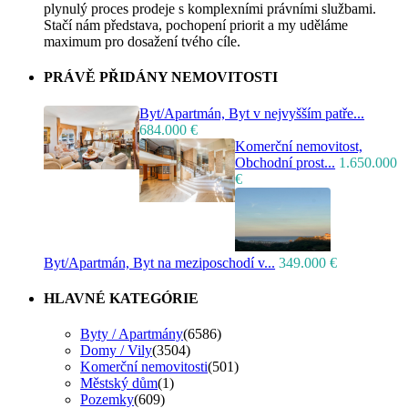
plynulý proces prodeje s komplexními právními službami.
Stačí nám představa, pochopení priorit a my uděláme
maximum pro dosažení tvého cíle.
PRÁVĚ PŘIDÁNY NEMOVITOSTI
Byt/Apartmán, Byt v nejvyšším patře...
684.000 €
Komerční nemovitost,
Obchodní prost...
1.650.000
€
Byt/Apartmán, Byt na meziposchodí v...
349.000 €
HLAVNÉ KATEGÓRIE
Byty / Apartmány
(6586)
Domy / Vily
(3504)
Komerční nemovitosti
(501)
Městský dům
(1)
Pozemky
(609)