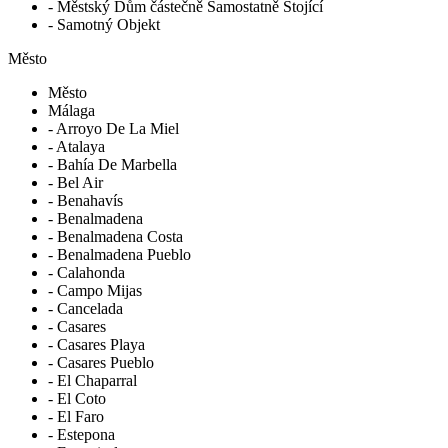
- Městský Dům částečně Samostatně Stojící
- Samotný Objekt
Město
Město
Málaga
- Arroyo De La Miel
- Atalaya
- Bahía De Marbella
- Bel Air
- Benahavís
- Benalmadena
- Benalmadena Costa
- Benalmadena Pueblo
- Calahonda
- Campo Mijas
- Cancelada
- Casares
- Casares Playa
- Casares Pueblo
- El Chaparral
- El Coto
- El Faro
- Estepona