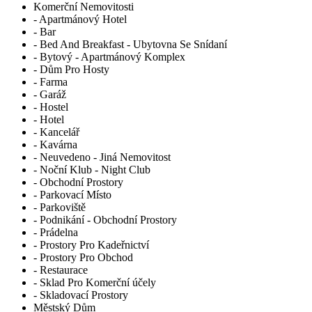
Komerční Nemovitosti
- Apartmánový Hotel
- Bar
- Bed And Breakfast - Ubytovna Se Snídaní
- Bytový - Apartmánový Komplex
- Dům Pro Hosty
- Farma
- Garáž
- Hostel
- Hotel
- Kancelář
- Kavárna
- Neuvedeno - Jiná Nemovitost
- Noční Klub - Night Club
- Obchodní Prostory
- Parkovací Místo
- Parkoviště
- Podnikání - Obchodní Prostory
- Prádelna
- Prostory Pro Kadeřnictví
- Prostory Pro Obchod
- Restaurace
- Sklad Pro Komerční účely
- Skladovací Prostory
Městský Dům