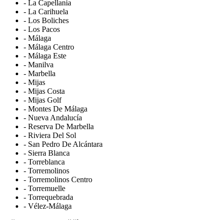
- La Capellania
- La Carihuela
- Los Boliches
- Los Pacos
- Málaga
- Málaga Centro
- Málaga Este
- Manilva
- Marbella
- Mijas
- Mijas Costa
- Mijas Golf
- Montes De Málaga
- Nueva Andalucía
- Reserva De Marbella
- Riviera Del Sol
- San Pedro De Alcántara
- Sierra Blanca
- Torreblanca
- Torremolinos
- Torremolinos Centro
- Torremuelle
- Torrequebrada
- Vélez-Málaga