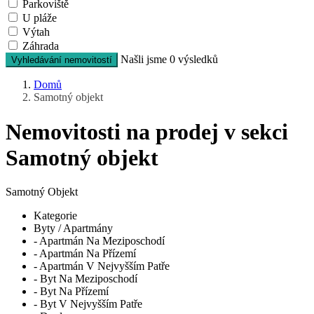
Parkoviště
U pláže
Výtah
Záhrada
Našli jsme
0
výsledků
Vyhledávání nemovitostí
Domů
Samotný objekt
Nemovitosti na prodej v sekci
Samotný objekt
Samotný Objekt
Kategorie
Byty / Apartmány
- Apartmán Na Meziposchodí
- Apartmán Na Přízemí
- Apartmán V Nejvyšším Patře
- Byt Na Meziposchodí
- Byt Na Přízemí
- Byt V Nejvyšším Patře