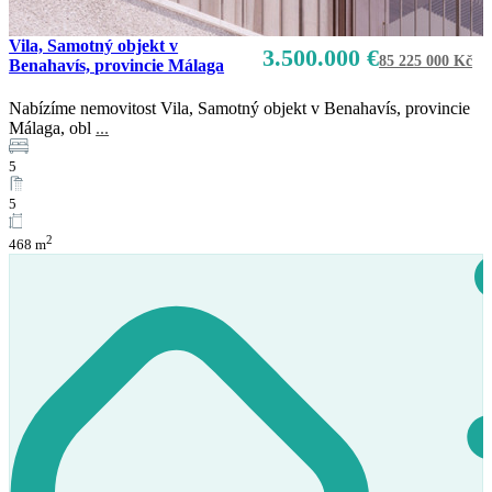
Vila, Samotný objekt v
3.500.000 €
85 225 000 Kč
Benahavís, provincie Málaga
Nabízíme nemovitost Vila, Samotný objekt v Benahavís, provincie
Málaga, obl
...
5
5
2
468 m