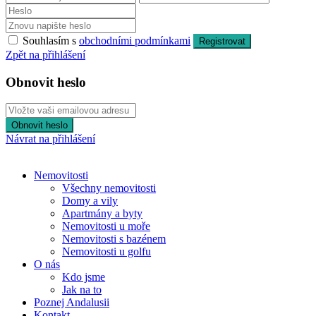
Souhlasím s
obchodními podmínkami
Registrovat
Zpět na přihlášení
Obnovit heslo
Obnovit heslo
Návrat na přihlášení
Nemovitosti
Všechny nemovitosti
Domy a vily
Apartmány a byty
Nemovitosti u moře
Nemovitosti s bazénem
Nemovitosti u golfu
O nás
Kdo jsme
Jak na to
Poznej Andalusii
Kontakt