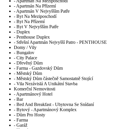
- Apartmán Na Meziposchodí
- Apartmán Na Přízemí
- Apartmán V Nejvyšším Patře
- Byt Na Meziposchodí
- Byt Na Přízemí
- Byt V Nejvyšším Patře
- Duplex
- Penthouse Duplex
- Střešní Apartmán Nejvyšší Patro - PENTHOUSE
Domy / Vily
- Bungalov
- City Palace
- Dřevěný Dům
- Farma - Gazdovský Dům
- Městský Dům
- Městský Dům částečně Samostatně Stojící
- Vila Nezávislá A Unikátní Stavba
Komerční Nemovitosti
- Apartmánový Hotel
- Bar
- Bed And Breakfast - Ubytovna Se Snídaní
- Bytový - Apartmánový Komplex
- Dům Pro Hosty
- Farma
- Garáž