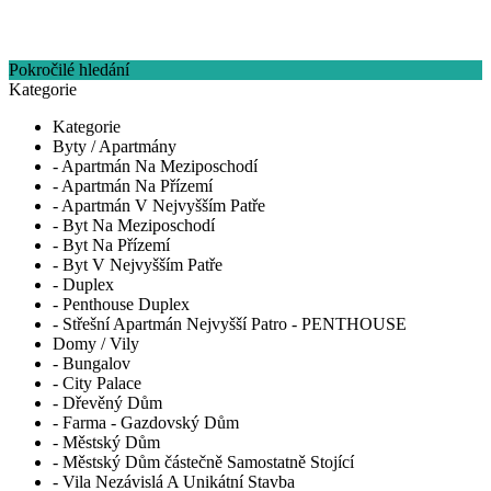
Pokročilé hledání
Kategorie
Kategorie
Byty / Apartmány
- Apartmán Na Meziposchodí
- Apartmán Na Přízemí
- Apartmán V Nejvyšším Patře
- Byt Na Meziposchodí
- Byt Na Přízemí
- Byt V Nejvyšším Patře
- Duplex
- Penthouse Duplex
- Střešní Apartmán Nejvyšší Patro - PENTHOUSE
Domy / Vily
- Bungalov
- City Palace
- Dřevěný Dům
- Farma - Gazdovský Dům
- Městský Dům
- Městský Dům částečně Samostatně Stojící
- Vila Nezávislá A Unikátní Stavba