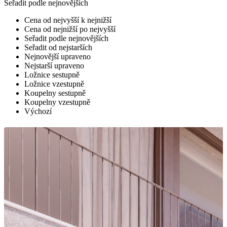
Seřadit podle nejnovějších
Cena od nejvyšší k nejnižší
Cena od nejnižší po nejvyšší
Seřadit podle nejnovějších
Seřadit od nejstarších
Nejnovější upraveno
Nejstarší upraveno
Ložnice sestupně
Ložnice vzestupně
Koupelny sestupně
Koupelny vzestupně
Výchozí