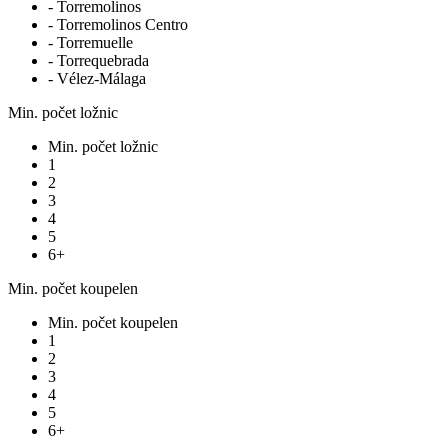
- Torremolinos
- Torremolinos Centro
- Torremuelle
- Torrequebrada
- Vélez-Málaga
Min. počet ložnic
Min. počet ložnic
1
2
3
4
5
6+
Min. počet koupelen
Min. počet koupelen
1
2
3
4
5
6+