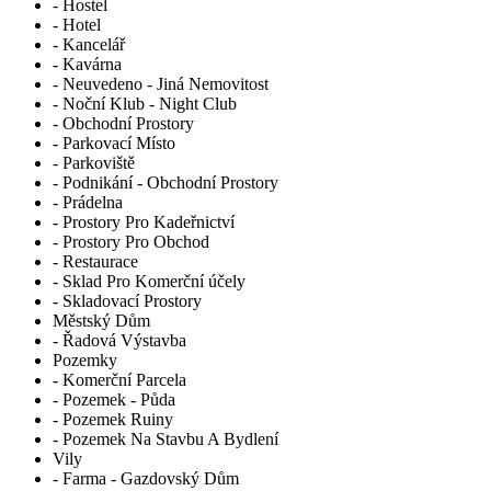
- Hostel
- Hotel
- Kancelář
- Kavárna
- Neuvedeno - Jiná Nemovitost
- Noční Klub - Night Club
- Obchodní Prostory
- Parkovací Místo
- Parkoviště
- Podnikání - Obchodní Prostory
- Prádelna
- Prostory Pro Kadeřnictví
- Prostory Pro Obchod
- Restaurace
- Sklad Pro Komerční účely
- Skladovací Prostory
Městský Dům
- Řadová Výstavba
Pozemky
- Komerční Parcela
- Pozemek - Půda
- Pozemek Ruiny
- Pozemek Na Stavbu A Bydlení
Vily
- Farma - Gazdovský Dům