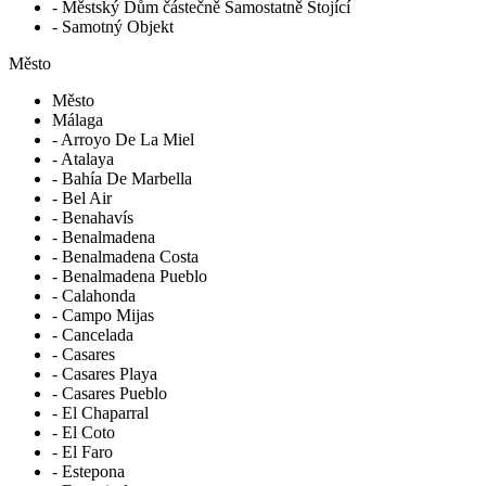
- Městský Dům částečně Samostatně Stojící
- Samotný Objekt
Město
Město
Málaga
- Arroyo De La Miel
- Atalaya
- Bahía De Marbella
- Bel Air
- Benahavís
- Benalmadena
- Benalmadena Costa
- Benalmadena Pueblo
- Calahonda
- Campo Mijas
- Cancelada
- Casares
- Casares Playa
- Casares Pueblo
- El Chaparral
- El Coto
- El Faro
- Estepona