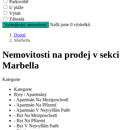
Parkoviště
U pláže
Výtah
Záhrada
Našli jsme
0
výsledků
Vyhledávání nemovitostí
Domů
Marbella
Nemovitosti na prodej v sekci
Marbella
Kategorie
Kategorie
Byty / Apartmány
- Apartmán Na Meziposchodí
- Apartmán Na Přízemí
- Apartmán V Nejvyšším Patře
- Byt Na Meziposchodí
- Byt Na Přízemí
- Byt V Nejvyšším Patře