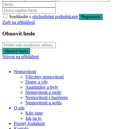
Souhlasím s
obchodními podmínkami
Registrovat
Zpět na přihlášení
Obnovit heslo
Obnovit heslo
Návrat na přihlášení
Nemovitosti
Všechny nemovitosti
Domy a vily
Apartmány a byty
Nemovitosti u moře
Nemovitosti s bazénem
Nemovitosti u golfu
O nás
Kdo jsme
Jak na to
Poznej Andalusii
Kontakt