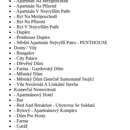
- Apartmán Na Meziposchodí
- Apartmán Na Přízemí
- Apartmán V Nejvyšším Patře
- Byt Na Meziposchodí
- Byt Na Přízemí
- Byt V Nejvyšším Patře
- Duplex
- Penthouse Duplex
- Střešní Apartmán Nejvyšší Patro - PENTHOUSE
Domy / Vily
- Bungalov
- City Palace
- Dřevěný Dům
- Farma - Gazdovský Dům
- Městský Dům
- Městský Dům částečně Samostatně Stojící
- Vila Nezávislá A Unikátní Stavba
Komerční Nemovitosti
- Apartmánový Hotel
- Bar
- Bed And Breakfast - Ubytovna Se Snídaní
- Bytový - Apartmánový Komplex
- Dům Pro Hosty
- Farma
- Garáž