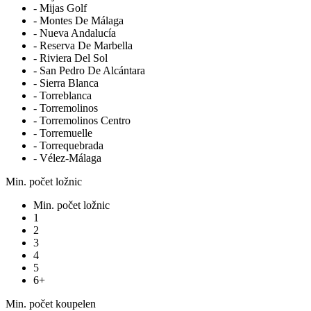
- Mijas Golf
- Montes De Málaga
- Nueva Andalucía
- Reserva De Marbella
- Riviera Del Sol
- San Pedro De Alcántara
- Sierra Blanca
- Torreblanca
- Torremolinos
- Torremolinos Centro
- Torremuelle
- Torrequebrada
- Vélez-Málaga
Min. počet ložnic
Min. počet ložnic
1
2
3
4
5
6+
Min. počet koupelen