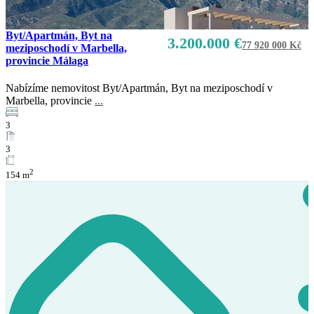
Byt/Apartmán, Byt na
3.200.000 €
77 920 000 Kč
meziposchodí v Marbella,
provincie Málaga
Nabízíme nemovitost Byt/Apartmán, Byt na meziposchodí v
Prodej
Marbella, provincie
...
K dispozici
3
3
2
154 m