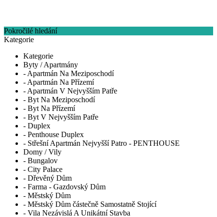
Pokročilé hledání
Kategorie
Kategorie
Byty / Apartmány
- Apartmán Na Meziposchodí
- Apartmán Na Přízemí
- Apartmán V Nejvyšším Patře
- Byt Na Meziposchodí
- Byt Na Přízemí
- Byt V Nejvyšším Patře
- Duplex
- Penthouse Duplex
- Střešní Apartmán Nejvyšší Patro - PENTHOUSE
Domy / Vily
- Bungalov
- City Palace
- Dřevěný Dům
- Farma - Gazdovský Dům
- Městský Dům
- Městský Dům částečně Samostatně Stojící
- Vila Nezávislá A Unikátní Stavba