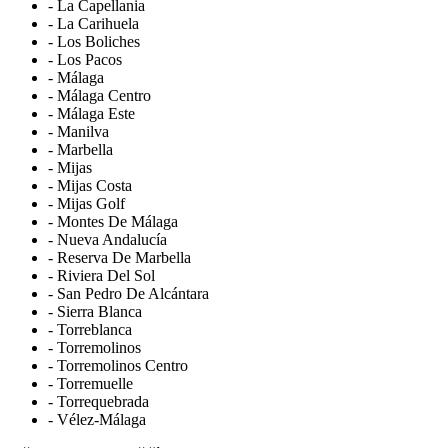
- La Capellania
- La Carihuela
- Los Boliches
- Los Pacos
- Málaga
- Málaga Centro
- Málaga Este
- Manilva
- Marbella
- Mijas
- Mijas Costa
- Mijas Golf
- Montes De Málaga
- Nueva Andalucía
- Reserva De Marbella
- Riviera Del Sol
- San Pedro De Alcántara
- Sierra Blanca
- Torreblanca
- Torremolinos
- Torremolinos Centro
- Torremuelle
- Torrequebrada
- Vélez-Málaga