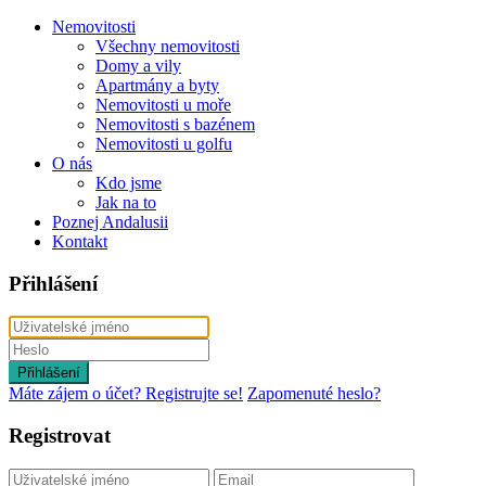
Nemovitosti
Všechny nemovitosti
Domy a vily
Apartmány a byty
Nemovitosti u moře
Nemovitosti s bazénem
Nemovitosti u golfu
O nás
Kdo jsme
Jak na to
Poznej Andalusii
Kontakt
Přihlášení
Přihlášení
Máte zájem o účet? Registrujte se!
Zapomenuté heslo?
Registrovat