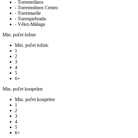
- Torremolinos
- Torremolinos Centro
- Torremuelle
- Torrequebrada
- Vélez-Málaga
Min. počet ložnic
Min. počet ložnic
1
2
3
4
5
6+
Min. počet koupelen
Min. počet koupelen
1
2
3
4
5
6+