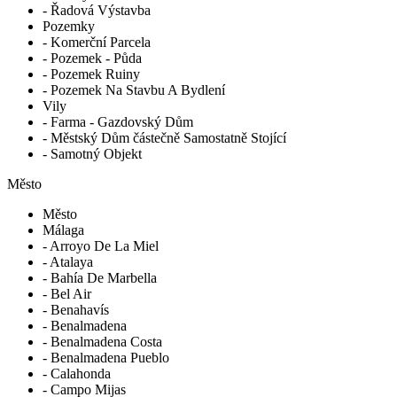
- Řadová Výstavba
Pozemky
- Komerční Parcela
- Pozemek - Půda
- Pozemek Ruiny
- Pozemek Na Stavbu A Bydlení
Vily
- Farma - Gazdovský Dům
- Městský Dům částečně Samostatně Stojící
- Samotný Objekt
Město
Město
Málaga
- Arroyo De La Miel
- Atalaya
- Bahía De Marbella
- Bel Air
- Benahavís
- Benalmadena
- Benalmadena Costa
- Benalmadena Pueblo
- Calahonda
- Campo Mijas