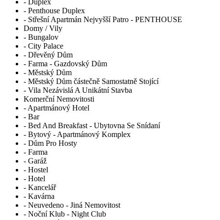
- Duplex
- Penthouse Duplex
- Střešní Apartmán Nejvyšší Patro - PENTHOUSE
Domy / Vily
- Bungalov
- City Palace
- Dřevěný Dům
- Farma - Gazdovský Dům
- Městský Dům
- Městský Dům částečně Samostatně Stojící
- Vila Nezávislá A Unikátní Stavba
Komerční Nemovitosti
- Apartmánový Hotel
- Bar
- Bed And Breakfast - Ubytovna Se Snídaní
- Bytový - Apartmánový Komplex
- Dům Pro Hosty
- Farma
- Garáž
- Hostel
- Hotel
- Kancelář
- Kavárna
- Neuvedeno - Jiná Nemovitost
- Noční Klub - Night Club