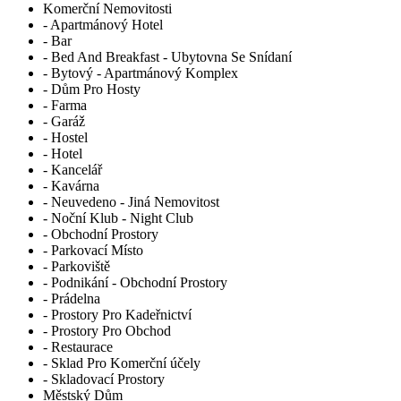
Komerční Nemovitosti
- Apartmánový Hotel
- Bar
- Bed And Breakfast - Ubytovna Se Snídaní
- Bytový - Apartmánový Komplex
- Dům Pro Hosty
- Farma
- Garáž
- Hostel
- Hotel
- Kancelář
- Kavárna
- Neuvedeno - Jiná Nemovitost
- Noční Klub - Night Club
- Obchodní Prostory
- Parkovací Místo
- Parkoviště
- Podnikání - Obchodní Prostory
- Prádelna
- Prostory Pro Kadeřnictví
- Prostory Pro Obchod
- Restaurace
- Sklad Pro Komerční účely
- Skladovací Prostory
Městský Dům