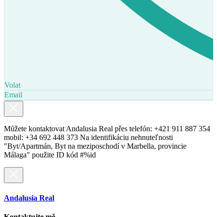
Volat
Email
Můžete kontaktovat Andalusia Real přes telefón: +421 911 887 354
mobil: +34 692 448 373 Na identifikáciu nehnuteľnosti
"Byt/Apartmán, Byt na meziposchodí v Marbella, provincie
Málaga" použite ID kód #%id
Andalusia Real
Kontaktujte mě