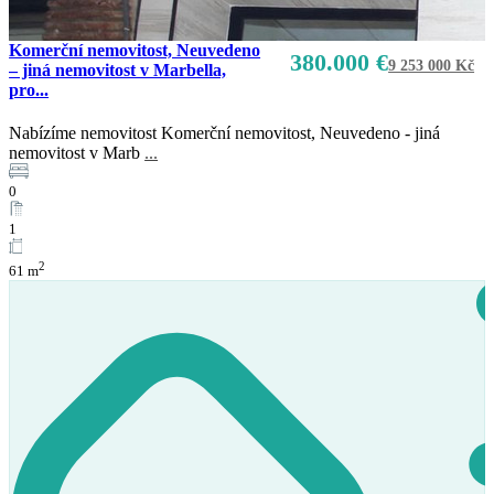
Komerční nemovitost, Neuvedeno
380.000 €
9 253 000 Kč
– jiná nemovitost v Marbella,
pro...
Nabízíme nemovitost Komerční nemovitost, Neuvedeno - jiná
Prodej
nemovitost v Marb
...
K dispozici
0
1
2
61 m