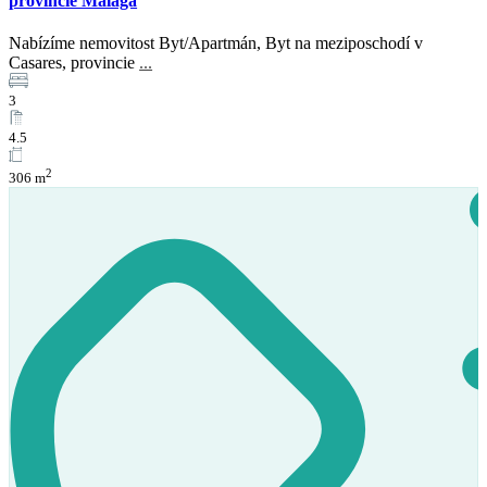
provincie Málaga
Nabízíme nemovitost Byt/Apartmán, Byt na meziposchodí v
Casares, provincie
...
3
4.5
2
306 m