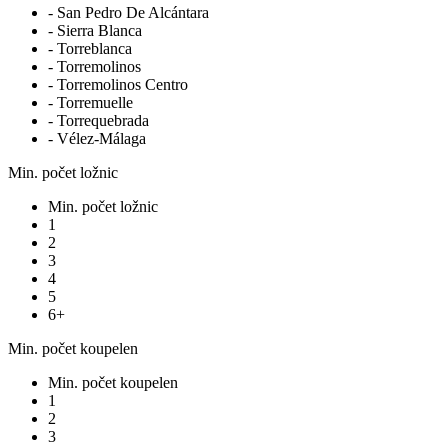
- San Pedro De Alcántara
- Sierra Blanca
- Torreblanca
- Torremolinos
- Torremolinos Centro
- Torremuelle
- Torrequebrada
- Vélez-Málaga
Min. počet ložnic
Min. počet ložnic
1
2
3
4
5
6+
Min. počet koupelen
Min. počet koupelen
1
2
3