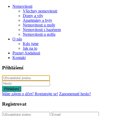
Nemovitosti
Všechny nemovitosti
Domy a vily
Apartmány a byty
Nemovitosti u moře
Nemovitosti s bazénem
Nemovitosti u golfu
O nás
Kdo jsme
Jak na to
Poznej Andalusii
Kontakt
Přihlášení
Přihlášení
Máte zájem o účet? Registrujte se!
Zapomenuté heslo?
Registrovat