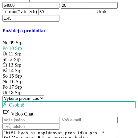
Termín(*v letech)
Úrok
Požádej o prohlídku
Ne
09
Srp
Po
10
Srp
Út
11
Srp
St
12
Srp
Čt
13
Srp
Pá
14
Srp
So
15
Srp
Ne
16
Srp
Po
17
Srp
Út
18
Srp
Osobně
Video Chat