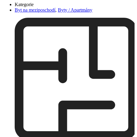
Kategorie
Byt na meziposchodí
,
Byty / Apartmány