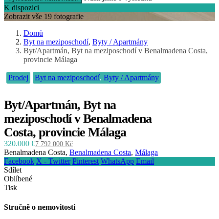
K dispozici
Zobrazit vše 19 fotografie
Domů
Byt na meziposchodí
,
Byty / Apartmány
Byt/Apartmán, Byt na meziposchodí v Benalmadena Costa,
provincie Málaga
Prodej
Byt na meziposchodí
,
Byty / Apartmány
Byt/Apartmán, Byt na
meziposchodí v Benalmadena
Costa, provincie Málaga
320.000 €
7 792 000 Kč
Benalmadena Costa,
Benalmadena Costa
,
Málaga
Facebook
X - Twitter
Pinterest
WhatsApp
Email
Sdílet
Oblíbené
Tisk
Stručně o nemovitosti