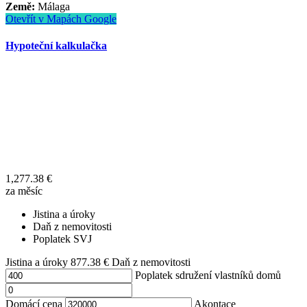
Země:
Málaga
Otevřít v Mapách Google
Hypoteční kalkulačka
1,277.38
€
za měsíc
Jistina a úroky
Daň z nemovitosti
Poplatek SVJ
Jistina a úroky
877.38
€
Daň z nemovitosti
Poplatek sdružení vlastníků domů
Domácí cena
Akontace