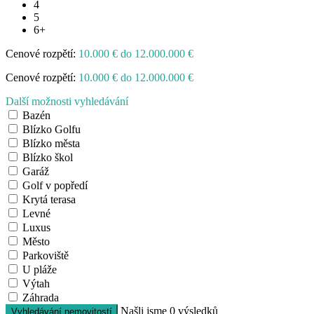
4
5
6+
Cenové rozpětí:
10.000 € do 12.000.000 €
Cenové rozpětí:
10.000 € do 12.000.000 €
Další možnosti vyhledávání
Bazén
Blízko Golfu
Blízko města
Blízko škol
Garáž
Golf v popředí
Krytá terasa
Levné
Luxus
Město
Parkoviště
U pláže
Výtah
Záhrada
Našli jsme
0
výsledků
Vyhledávání nemovitostí