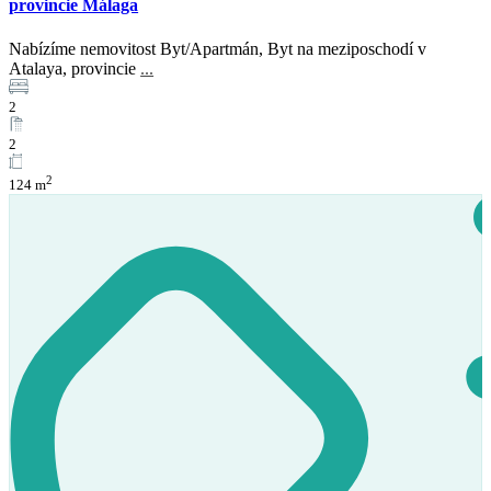
provincie Málaga
Nabízíme nemovitost Byt/Apartmán, Byt na meziposchodí v
Prodej
Atalaya, provincie
...
K dispozici
2
2
2
124 m