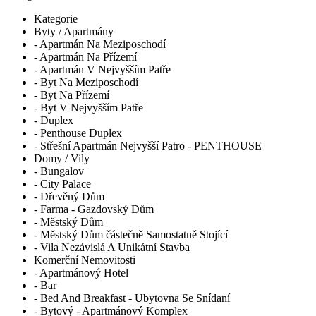
Kategorie
Byty / Apartmány
- Apartmán Na Meziposchodí
- Apartmán Na Přízemí
- Apartmán V Nejvyšším Patře
- Byt Na Meziposchodí
- Byt Na Přízemí
- Byt V Nejvyšším Patře
- Duplex
- Penthouse Duplex
- Střešní Apartmán Nejvyšší Patro - PENTHOUSE
Domy / Vily
- Bungalov
- City Palace
- Dřevěný Dům
- Farma - Gazdovský Dům
- Městský Dům
- Městský Dům částečně Samostatně Stojící
- Vila Nezávislá A Unikátní Stavba
Komerční Nemovitosti
- Apartmánový Hotel
- Bar
- Bed And Breakfast - Ubytovna Se Snídaní
- Bytový - Apartmánový Komplex