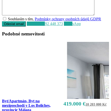
Souhlasím s tím,
Podmínky ochrany osobních údajů GDPR
Volat
+34 692 448 373
WhatsApp
Podobné nemovitosti
Byt/Apartmán, Byt na
419.000 €
10 203 000 Kč
meziposchodí v Los Boliches,
provincie Málaga