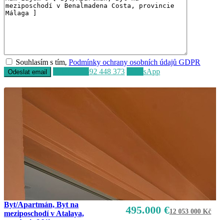
Souhlasím s tím,
Podmínky ochrany osobních údajů GDPR
Volat
+34 692 448 373
WhatsApp
Byt/Apartmán, Byt na
495.000 €
12 053 000 Kč
meziposchodí v Atalaya,