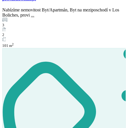
Nabízíme nemovitost Byt/Apartmán, Byt na meziposchodí v Los
Boliches, provi
...
3
2
2
101 m