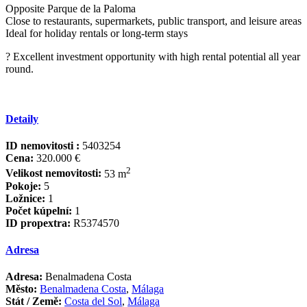
Opposite ‌Parque ‌de ‌la ‌Paloma
Close to ‌restaurants, ‌supermarkets, public ‌transport, and ‌leisure areas
Ideal for ‌holiday ‌rentals ‌or long-term stays
? ‌Excellent ‌investment opportunity with ‌high ‌rental ‌potential ‌all ‌year
‌round.
Detaily
ID nemovitosti :
5403254
Cena:
320.000 €
2
Velikost nemovitosti:
53 m
Pokoje:
5
Ložnice:
1
Počet kúpelní:
1
ID propextra:
R5374570
Adresa
Adresa:
Benalmadena Costa
Město:
Benalmadena Costa
,
Málaga
Stát / Země:
Costa del Sol
,
Málaga