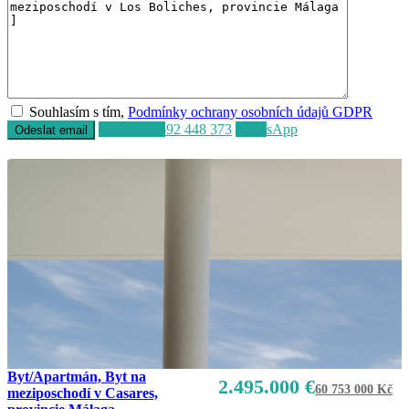
Souhlasím s tím,
Podmínky ochrany osobních údajů GDPR
Volat
+34 692 448 373
WhatsApp
Prodej
K dispozici
Byt/Apartmán, Byt na
2.495.000 €
60 753 000 Kč
meziposchodí v Casares,