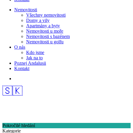
Nemovitosti
Všechny nemovitosti
Domy a vily
Apartmány a byty
Nemovitosti u moře
Nemovitosti s bazénem
Nemovitosti u golfu
O nás
Kdo jsme
Jak na to
Poznej Andalusii
Kontakt
🇸🇰
Pokročilé hledání
Kategorie