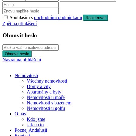
Souhlasím s
obchodními podmínkami
Registrovat
Zpět na přihlášení
Obnovit heslo
Obnovit heslo
Návrat na přihlášení
Nemovitosti
Všechny nemovitosti
Domy a vily
Apartmány a byty
Nemovitosti u moře
Nemovitosti s bazénem
Nemovitosti u golfu
O nás
Kdo jsme
Jak na to
Poznej Andalusii
Kontakt