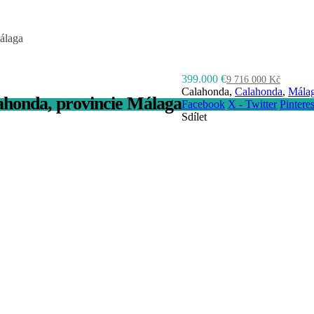
álaga
399.000 €
9 716 000 Kč
Calahonda,
Calahonda
,
Mála
ahonda, provincie Málaga
Facebook
X - Twitter
Pinteres
Sdílet