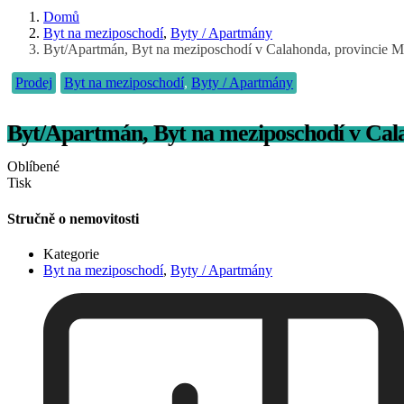
Domů
Byt na meziposchodí
,
Byty / Apartmány
Byt/Apartmán, Byt na meziposchodí v Calahonda, provincie M
Prodej
Byt na meziposchodí
,
Byty / Apartmány
Byt/Apartmán, Byt na meziposchodí v Cal
Oblíbené
Tisk
Stručně o nemovitosti
Kategorie
Byt na meziposchodí
,
Byty / Apartmány