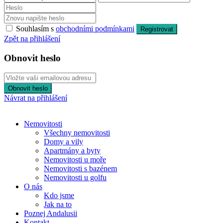
Souhlasím s
obchodními podmínkami
Registrovat
Zpět na přihlášení
Obnovit heslo
Obnovit heslo
Návrat na přihlášení
Nemovitosti
Všechny nemovitosti
Domy a vily
Apartmány a byty
Nemovitosti u moře
Nemovitosti s bazénem
Nemovitosti u golfu
O nás
Kdo jsme
Jak na to
Poznej Andalusii
Kontakt