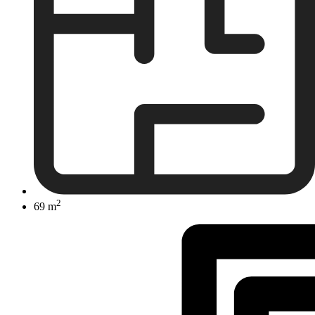
2
69 m