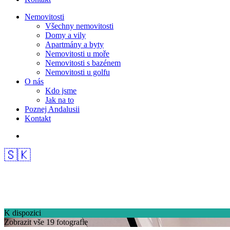
Nemovitosti
Všechny nemovitosti
Domy a vily
Apartmány a byty
Nemovitosti u moře
Nemovitosti s bazénem
Nemovitosti u golfu
O nás
Kdo jsme
Jak na to
Poznej Andalusii
Kontakt
🇸🇰
K dispozici
Zobrazit vše 19 fotografie