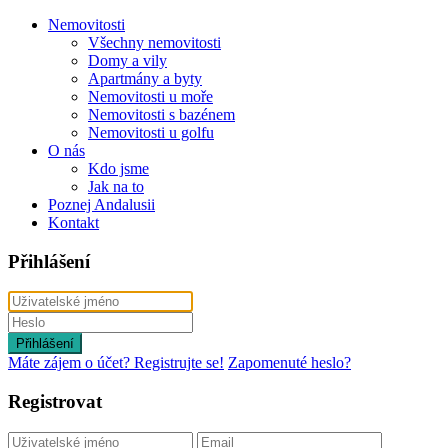
Nemovitosti
Všechny nemovitosti
Domy a vily
Apartmány a byty
Nemovitosti u moře
Nemovitosti s bazénem
Nemovitosti u golfu
O nás
Kdo jsme
Jak na to
Poznej Andalusii
Kontakt
Přihlášení
Přihlášení
Máte zájem o účet? Registrujte se!
Zapomenuté heslo?
Registrovat