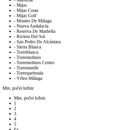
- Mijas
- Mijas Costa
- Mijas Golf
- Montes De Málaga
- Nueva Andalucía
- Reserva De Marbella
- Riviera Del Sol
- San Pedro De Alcántara
- Sierra Blanca
- Torreblanca
- Torremolinos
- Torremolinos Centro
- Torremuelle
- Torrequebrada
- Vélez-Málaga
Min. počet ložnic
Min. počet ložnic
1
2
3
4
5
6+