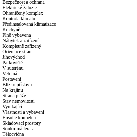
Bezpečnost a ochrana
Elektrické žaluzie
Ohraničený komplex
Kontrola klimatu
Předinstalovaná klimatizace
Kuchyně
Plně vybavená
Nábytek a zařízení
Kompletně zařízený
Orientace stran
Jihovýchod
Parkoviště
V suterénu
Veřejná
Postavení
Blízko přístavu
Na krajinu
Strana pláže
Stav nemovitosti
Vynikající
Vlastnosti a vybavení
Ensuite koupelna
Skladovací prostory
Soukromá terasa
Tělocvična