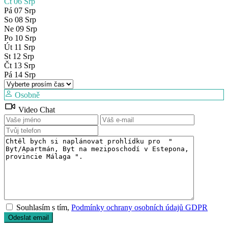
Čt
06
Srp
Pá
07
Srp
So
08
Srp
Ne
09
Srp
Po
10
Srp
Út
11
Srp
St
12
Srp
Čt
13
Srp
Pá
14
Srp
Osobně
Video Chat
Souhlasím s tím,
Podmínky ochrany osobních údajů GDPR