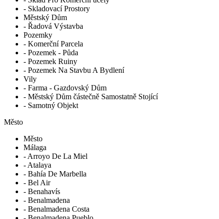
- Skladovací Prostory
Městský Dům
- Řadová Výstavba
Pozemky
- Komerční Parcela
- Pozemek - Půda
- Pozemek Ruiny
- Pozemek Na Stavbu A Bydlení
Vily
- Farma - Gazdovský Dům
- Městský Dům částečně Samostatně Stojící
- Samotný Objekt
Město
Město
Málaga
- Arroyo De La Miel
- Atalaya
- Bahía De Marbella
- Bel Air
- Benahavís
- Benalmadena
- Benalmadena Costa
- Benalmadena Pueblo