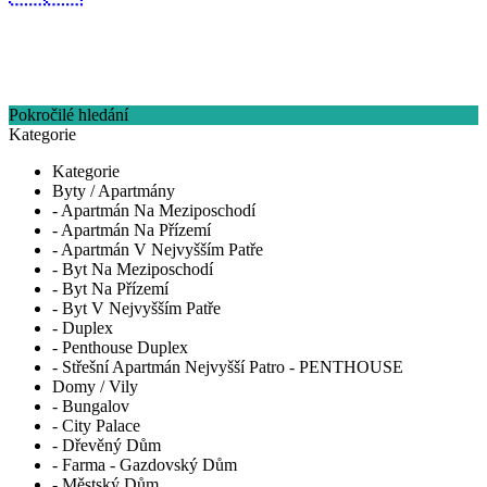
Pokročilé hledání
Kategorie
Kategorie
Byty / Apartmány
- Apartmán Na Meziposchodí
- Apartmán Na Přízemí
- Apartmán V Nejvyšším Patře
- Byt Na Meziposchodí
- Byt Na Přízemí
- Byt V Nejvyšším Patře
- Duplex
- Penthouse Duplex
- Střešní Apartmán Nejvyšší Patro - PENTHOUSE
Domy / Vily
- Bungalov
- City Palace
- Dřevěný Dům
- Farma - Gazdovský Dům
- Městský Dům