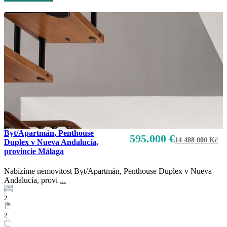
Byt/Apartmán, Penthouse
595.000 €
14 488 000 Kč
Duplex v Nueva Andalucía,
provincie Málaga
Nabízíme nemovitost Byt/Apartmán, Penthouse Duplex v Nueva
Andalucía, provi
...
2
2
Prodej