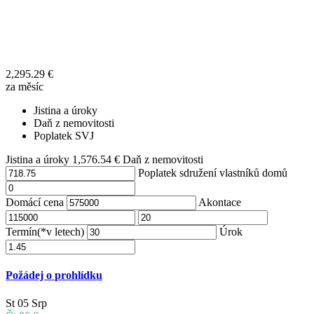
2,295.29
€
za měsíc
Jistina a úroky
Daň z nemovitosti
Poplatek SVJ
Jistina a úroky
1,576.54
€
Daň z nemovitosti
Poplatek sdružení vlastníků domů
Domácí cena
Akontace
Termín(*v letech)
Úrok
Požádej o prohlídku
St
05
Srp