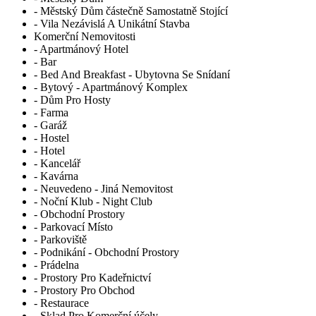
- Městský Dům částečně Samostatně Stojící
- Vila Nezávislá A Unikátní Stavba
Komerční Nemovitosti
- Apartmánový Hotel
- Bar
- Bed And Breakfast - Ubytovna Se Snídaní
- Bytový - Apartmánový Komplex
- Dům Pro Hosty
- Farma
- Garáž
- Hostel
- Hotel
- Kancelář
- Kavárna
- Neuvedeno - Jiná Nemovitost
- Noční Klub - Night Club
- Obchodní Prostory
- Parkovací Místo
- Parkoviště
- Podnikání - Obchodní Prostory
- Prádelna
- Prostory Pro Kadeřnictví
- Prostory Pro Obchod
- Restaurace
- Sklad Pro Komerční účely