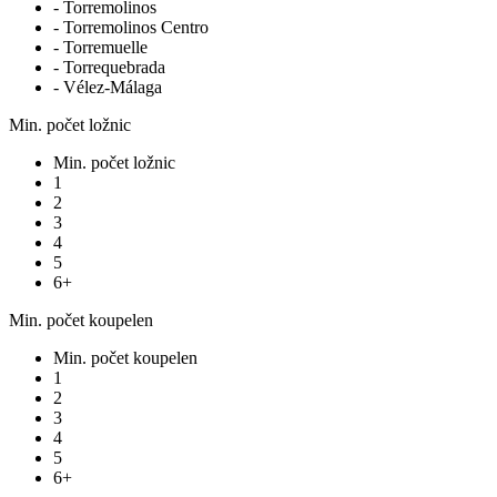
- Torremolinos
- Torremolinos Centro
- Torremuelle
- Torrequebrada
- Vélez-Málaga
Min. počet ložnic
Min. počet ložnic
1
2
3
4
5
6+
Min. počet koupelen
Min. počet koupelen
1
2
3
4
5
6+