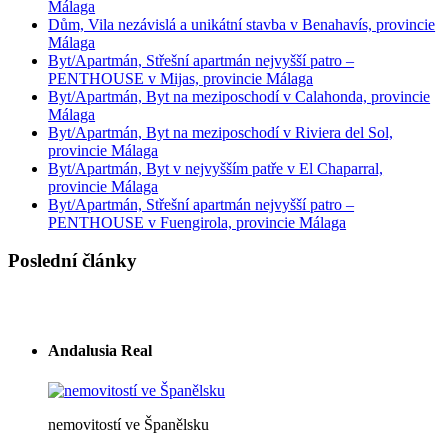
Málaga
Dům, Vila nezávislá a unikátní stavba v Benahavís, provincie
Málaga
Byt/Apartmán, Střešní apartmán nejvyšší patro –
PENTHOUSE v Mijas, provincie Málaga
Byt/Apartmán, Byt na meziposchodí v Calahonda, provincie
Málaga
Byt/Apartmán, Byt na meziposchodí v Riviera del Sol,
provincie Málaga
Byt/Apartmán, Byt v nejvyšším patře v El Chaparral,
provincie Málaga
Byt/Apartmán, Střešní apartmán nejvyšší patro –
PENTHOUSE v Fuengirola, provincie Málaga
Poslední články
Andalusia Real
nemovitostí ve Španělsku