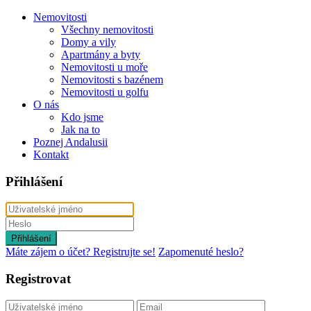
Nemovitosti
Všechny nemovitosti
Domy a vily
Apartmány a byty
Nemovitosti u moře
Nemovitosti s bazénem
Nemovitosti u golfu
O nás
Kdo jsme
Jak na to
Poznej Andalusii
Kontakt
Přihlášení
Přihlášení
Máte zájem o účet? Registrujte se!
Zapomenuté heslo?
Registrovat