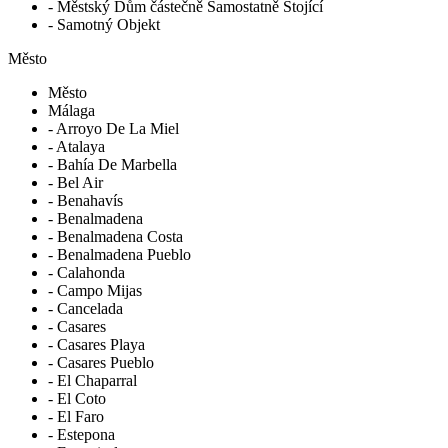
- Městský Dům částečně Samostatně Stojící
- Samotný Objekt
Město
Město
Málaga
- Arroyo De La Miel
- Atalaya
- Bahía De Marbella
- Bel Air
- Benahavís
- Benalmadena
- Benalmadena Costa
- Benalmadena Pueblo
- Calahonda
- Campo Mijas
- Cancelada
- Casares
- Casares Playa
- Casares Pueblo
- El Chaparral
- El Coto
- El Faro
- Estepona