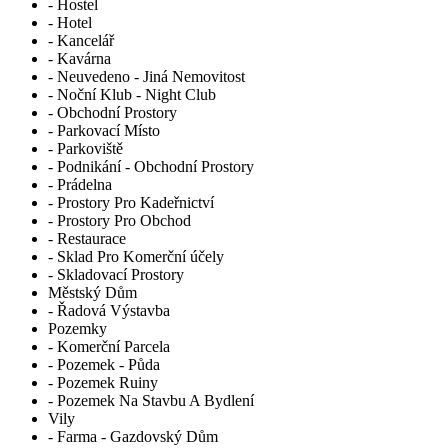
- Hostel
- Hotel
- Kancelář
- Kavárna
- Neuvedeno - Jiná Nemovitost
- Noční Klub - Night Club
- Obchodní Prostory
- Parkovací Místo
- Parkoviště
- Podnikání - Obchodní Prostory
- Prádelna
- Prostory Pro Kadeřnictví
- Prostory Pro Obchod
- Restaurace
- Sklad Pro Komerční účely
- Skladovací Prostory
Městský Dům
- Řadová Výstavba
Pozemky
- Komerční Parcela
- Pozemek - Půda
- Pozemek Ruiny
- Pozemek Na Stavbu A Bydlení
Vily
- Farma - Gazdovský Dům