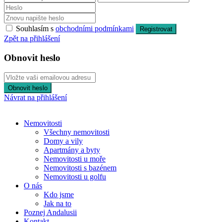
Souhlasím s
obchodními podmínkami
Registrovat
Zpět na přihlášení
Obnovit heslo
Obnovit heslo
Návrat na přihlášení
Nemovitosti
Všechny nemovitosti
Domy a vily
Apartmány a byty
Nemovitosti u moře
Nemovitosti s bazénem
Nemovitosti u golfu
O nás
Kdo jsme
Jak na to
Poznej Andalusii
Kontakt