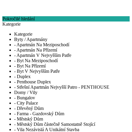
Pokročilé hledání
Kategorie
Kategorie
Byty / Apartmány
- Apartmán Na Meziposchodí
- Apartmán Na Přízemí
- Apartmán V Nejvyšším Patře
- Byt Na Meziposchodí
- Byt Na Přízemí
- Byt V Nejvyšším Patře
- Duplex
- Penthouse Duplex
- Střešní Apartmán Nejvyšší Patro - PENTHOUSE
Domy / Vily
- Bungalov
- City Palace
- Dřevěný Dům
- Farma - Gazdovský Dům
- Městský Dům
- Městský Dům částečně Samostatně Stojící
- Vila Nezávislá A Unikátní Stavba