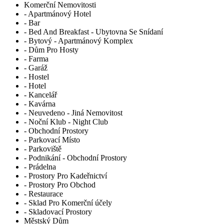
Komerční Nemovitosti
- Apartmánový Hotel
- Bar
- Bed And Breakfast - Ubytovna Se Snídaní
- Bytový - Apartmánový Komplex
- Dům Pro Hosty
- Farma
- Garáž
- Hostel
- Hotel
- Kancelář
- Kavárna
- Neuvedeno - Jiná Nemovitost
- Noční Klub - Night Club
- Obchodní Prostory
- Parkovací Místo
- Parkoviště
- Podnikání - Obchodní Prostory
- Prádelna
- Prostory Pro Kadeřnictví
- Prostory Pro Obchod
- Restaurace
- Sklad Pro Komerční účely
- Skladovací Prostory
Městský Dům