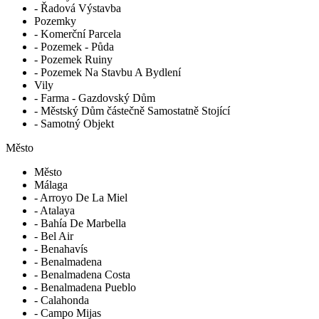
- Řadová Výstavba
Pozemky
- Komerční Parcela
- Pozemek - Půda
- Pozemek Ruiny
- Pozemek Na Stavbu A Bydlení
Vily
- Farma - Gazdovský Dům
- Městský Dům částečně Samostatně Stojící
- Samotný Objekt
Město
Město
Málaga
- Arroyo De La Miel
- Atalaya
- Bahía De Marbella
- Bel Air
- Benahavís
- Benalmadena
- Benalmadena Costa
- Benalmadena Pueblo
- Calahonda
- Campo Mijas