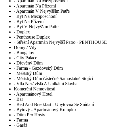
- Apartmán Na Meziposchodí
- Apartmán Na Přízemí
- Apartmán V Nejvyšším Patře
- Byt Na Meziposchodí
- Byt Na Přízemí
- Byt V Nejvyšším Patře
- Duplex
- Penthouse Duplex
- Střešní Apartmán Nejvyšší Patro - PENTHOUSE
Domy / Vily
- Bungalov
- City Palace
- Dřevěný Dům
- Farma - Gazdovský Dům
- Městský Dům
- Městský Dům částečně Samostatně Stojící
- Vila Nezávislá A Unikátní Stavba
Komerční Nemovitosti
- Apartmánový Hotel
- Bar
- Bed And Breakfast - Ubytovna Se Snídaní
- Bytový - Apartmánový Komplex
- Dům Pro Hosty
- Farma
- Garáž