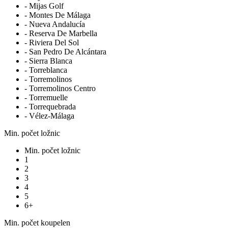
- Mijas Golf
- Montes De Málaga
- Nueva Andalucía
- Reserva De Marbella
- Riviera Del Sol
- San Pedro De Alcántara
- Sierra Blanca
- Torreblanca
- Torremolinos
- Torremolinos Centro
- Torremuelle
- Torrequebrada
- Vélez-Málaga
Min. počet ložnic
Min. počet ložnic
1
2
3
4
5
6+
Min. počet koupelen