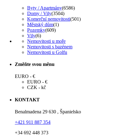
Byty / Apartmány
(6586)
Domy / Vily
(3504)
Komerční nemovitosti
(501)
Městský dům
(1)
Pozemky
(609)
Vily
(6)
Nemovitosti u moře
Nemovitosti s bazénem
Nemovitosti u Golfu
Změňte svou měnu
EURO - €
EURO - €
CZK - kč
KONTAKT
Benalmadena 29 630 , Španielsko
+421 911 887 354
+34 692 448 373