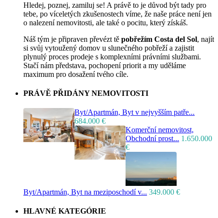
Hledej, poznej, zamiluj se! A právě to je důvod být tady pro
tebe, po víceletých zkušenostech víme, že naše práce není jen
o nalezení nemovitosti, ale také o pocitu, který získáš.
Náš tým je připraven převézt tě
pobřežím Costa del Sol
, najít
si svůj vytoužený domov u slunečného pobřeží a zajistit
plynulý proces prodeje s komplexními právními službami.
Stačí nám představa, pochopení priorit a my uděláme
maximum pro dosažení tvého cíle.
PRÁVĚ PŘIDÁNY NEMOVITOSTI
Byt/Apartmán, Byt v nejvyšším patře...
684.000 €
Komerční nemovitost,
Obchodní prost...
1.650.000
€
Byt/Apartmán, Byt na meziposchodí v...
349.000 €
HLAVNÉ KATEGÓRIE