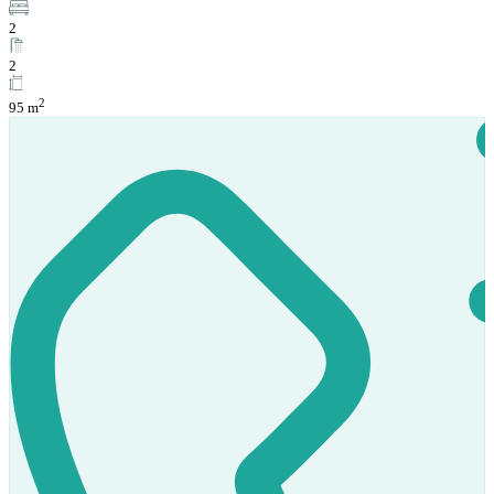
2
2
2
95 m