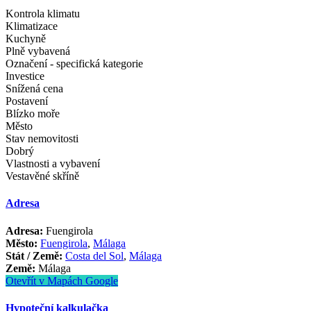
Kontrola klimatu
Klimatizace
Kuchyně
Plně vybavená
Označení - specifická kategorie
Investice
Snížená cena
Postavení
Blízko moře
Město
Stav nemovitosti
Dobrý
Vlastnosti a vybavení
Vestavěné skříně
Adresa
Adresa:
Fuengirola
Město:
Fuengirola
,
Málaga
Stát / Země:
Costa del Sol
,
Málaga
Země:
Málaga
Otevřít v Mapách Google
Hypoteční kalkulačka