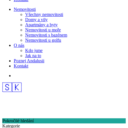
Nemovitosti
Všechny nemovitosti
Domy a vily
Apartmány a byty
Nemovitosti u moře
Nemovitosti s bazénem
Nemovitosti u golfu
O nás
Kdo jsme
Jak na to
Poznej Andalusii
Kontakt
🇸🇰
Pokročilé hledání
Kategorie