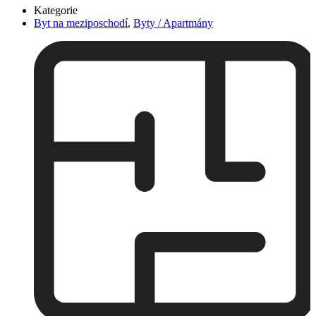
Kategorie
Byt na meziposchodí
,
Byty / Apartmány