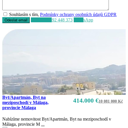
Souhlasím s tím,
Podmínky ochrany osobních údajů GDPR
Volat
+34 692 448 373
WhatsApp
Byt/Apartmán, Byt na
414.000 €
10 081 000 Kč
meziposchodí v Málaga,
provincie Málaga
Nabízíme nemovitost Byt/Apartmán, Byt na meziposchodí v
Prodej
Málaga, provincie M
...
K dispozici