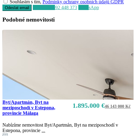
Souhlasím s tím,
Podmínky ochrany osobních údajů GDPR
Volat
+34 692 448 373
WhatsApp
Podobné nemovitosti
Byt/Apartmán, Byt na
1.895.000 €
46 143 000 Kč
meziposchodí v Estepona,
provincie Málaga
Nabízíme nemovitost Byt/Apartmán, Byt na meziposchodí v
Estepona, provincie
...