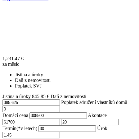
1,231.47
€
za měsíc
Jistina a úroky
Daň z nemovitosti
Poplatek SVJ
Jistina a úroky
845.85
€
Daň z nemovitosti
Poplatek sdružení vlastníků domů
Domácí cena
Akontace
Termín(*v letech)
Úrok