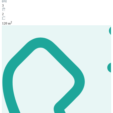
3
2
2
120 m