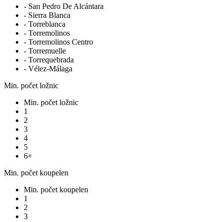
- San Pedro De Alcántara
- Sierra Blanca
- Torreblanca
- Torremolinos
- Torremolinos Centro
- Torremuelle
- Torrequebrada
- Vélez-Málaga
Min. počet ložnic
Min. počet ložnic
1
2
3
4
5
6+
Min. počet koupelen
Min. počet koupelen
1
2
3