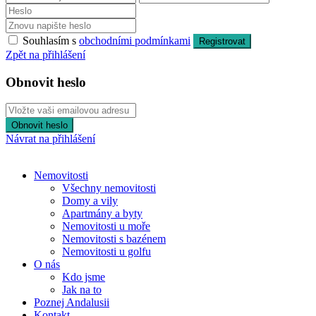
Souhlasím s
obchodními podmínkami
Registrovat
Zpět na přihlášení
Obnovit heslo
Obnovit heslo
Návrat na přihlášení
Nemovitosti
Všechny nemovitosti
Domy a vily
Apartmány a byty
Nemovitosti u moře
Nemovitosti s bazénem
Nemovitosti u golfu
O nás
Kdo jsme
Jak na to
Poznej Andalusii
Kontakt