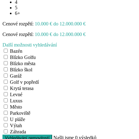
4
5
6+
Cenové rozpětí:
10.000 € do 12.000.000 €
Cenové rozpětí:
10.000 € do 12.000.000 €
Další možnosti vyhledávání
Bazén
Blízko Golfu
Blízko města
Blízko škol
Garáž
Golf v popředí
Krytá terasa
Levné
Luxus
Město
Parkoviště
U pláže
Výtah
Záhrada
Našli jsme
0
výsledků
Vyhledávání nemovitostí