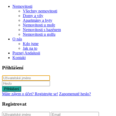
Nemovitosti
Všechny nemovitosti
Domy a vily
Apartmány a byty
Nemovitosti u moře
Nemovitosti s bazénem
Nemovitosti u golfu
O nás
Kdo jsme
Jak na to
Poznej Andalusii
Kontakt
Přihlášení
Přihlášení
Máte zájem o účet? Registrujte se!
Zapomenuté heslo?
Registrovat