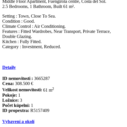
Middle Floor Apartment, Fuengirola centre, Costa del Sol.
2.5 Bedrooms, 1 Bathroom, Built 61 m².
Setting : Town, Close To Sea.
Condition : Good.
Climate Control : Air Conditioning.
Features : Fitted Wardrobes, Near Transport, Private Terrace,
Double Glazing.
Kitchen : Fully Fitted.
Category : Investment, Reduced.
Detaily
ID nemovitosti :
3665287
Cena:
308.500 €
2
Velikost nemovitosti:
61 m
Pokoje:
1
Ložnice:
3
Počet kúpelní:
1
ID propextra:
R5157409
Vybavení a okolí