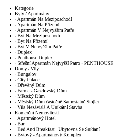
Kategorie
Byty / Apartmány
- Apartmán Na Meziposchodí
- Apartmán Na Přízemí
- Apartmán V Nejvyšším Patře
- Byt Na Meziposchodí
- Byt Na Přízemí
- Byt V Nejvyšším Patře
- Duplex
- Penthouse Duplex
- Střešní Apartmán Nejvyšší Patro - PENTHOUSE
Domy / Vily
- Bungalov
- City Palace
- Dřevěný Dům
- Farma - Gazdovský Dům
- Městský Dům
- Městský Dům částečně Samostatně Stojící
- Vila Nezávislá A Unikátní Stavba
Komerční Nemovitosti
- Apartmánový Hotel
- Bar
- Bed And Breakfast - Ubytovna Se Snídaní
- Bytový - Apartmánový Komplex