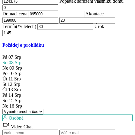
Poplatek sdružení vlastníků domů
Domácí cena
Akontace
Termín(*v letech)
Úrok
Požádej o prohlídku
Pá
07
Srp
So
08
Srp
Ne
09
Srp
Po
10
Srp
Út
11
Srp
St
12
Srp
Čt
13
Srp
Pá
14
Srp
So
15
Srp
Ne
16
Srp
Osobně
Video Chat