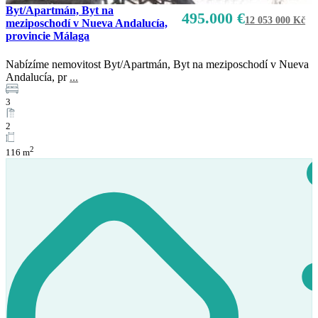
Byt/Apartmán, Byt na
495.000 €
12 053 000 Kč
meziposchodí v Nueva Andalucía,
provincie Málaga
Nabízíme nemovitost Byt/Apartmán, Byt na meziposchodí v Nueva
Andalucía, pr
...
3
2
2
116 m