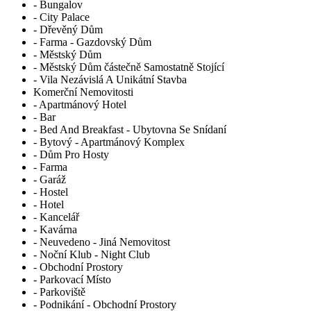
- Bungalov
- City Palace
- Dřevěný Dům
- Farma - Gazdovský Dům
- Městský Dům
- Městský Dům částečně Samostatně Stojící
- Vila Nezávislá A Unikátní Stavba
Komerční Nemovitosti
- Apartmánový Hotel
- Bar
- Bed And Breakfast - Ubytovna Se Snídaní
- Bytový - Apartmánový Komplex
- Dům Pro Hosty
- Farma
- Garáž
- Hostel
- Hotel
- Kancelář
- Kavárna
- Neuvedeno - Jiná Nemovitost
- Noční Klub - Night Club
- Obchodní Prostory
- Parkovací Místo
- Parkoviště
- Podnikání - Obchodní Prostory