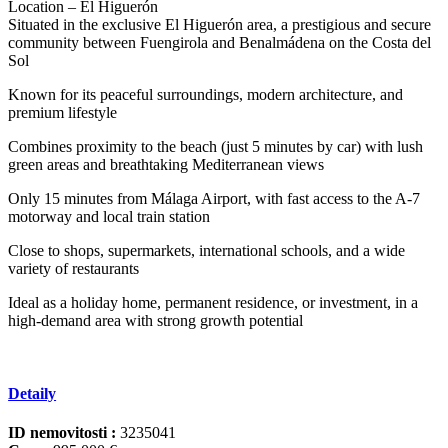
Location – El Higuerón
Situated in the exclusive El Higuerón area, a prestigious and secure
community between Fuengirola and Benalmádena on the Costa del
Sol
Known for its peaceful surroundings, modern architecture, and
premium lifestyle
Combines proximity to the beach (just 5 minutes by car) with lush
green areas and breathtaking Mediterranean views
Only 15 minutes from Málaga Airport, with fast access to the A-7
motorway and local ‌train ‌station
Close ‌to ‌shops, ‌supermarkets, international ‌schools, ‌and a ‌wide
variety ‌of restaurants
Ideal as ‌a ‌holiday ‌home, permanent residence, ‌or ‌investment, in a
‌high-demand ‌area ‌with ‌strong ‌growth ‌potential
Detaily
ID nemovitosti :
3235041