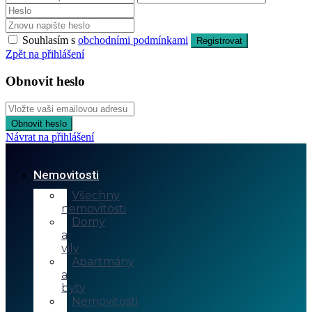
Souhlasím s
obchodními podmínkami
Registrovat
Zpět na přihlášení
Obnovit heslo
Obnovit heslo
Návrat na přihlášení
Nemovitosti
Všechny
nemovitosti
Domy
a
vily
Apartmány
a
byty
Nemovitosti