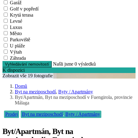
Garáž
Golf v popředí
Krytá terasa
Levné
Luxus
Město
Parkoviště
U pláže
Výtah
Záhrada
Našli jsme
0
výsledků
Vyhledávání nemovitostí
K dispozici
Zobrazit vše 19 fotografie
Domů
Byt na meziposchodí
,
Byty / Apartmány
Byt/Apartmán, Byt na meziposchodí v Fuengirola, provincie
Málaga
Prodej
Byt na meziposchodí
,
Byty / Apartmány
Byt/Apartmán, Byt na