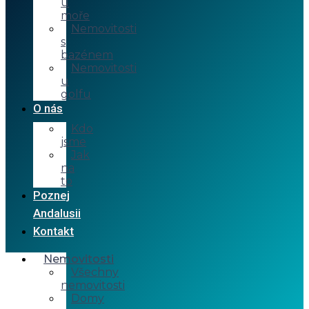
u
moře
Nemovitosti
s
bazénem
Nemovitosti
u
golfu
O nás
Kdo
jsme
Jak
na
to
Poznej
Andalusii
Kontakt
Nemovitosti
Všechny
nemovitosti
Domy