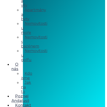
a
vily
Apartmány
a
byty
Nemovitosti
u
moře
Nemovitosti
s
bazénem
Nemovitosti
u
golfu
O
nás
Kdo
jsme
Jak
na
to
Poznej
Andalusii
Kontakt