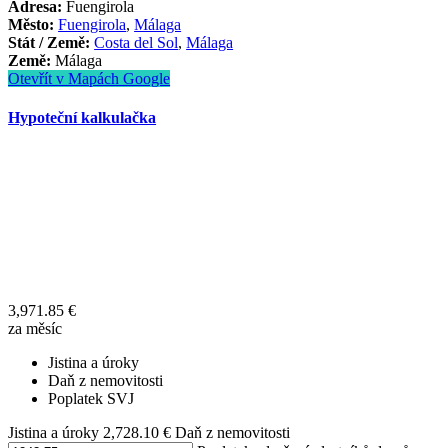
Adresa:
Fuengirola
Město:
Fuengirola
,
Málaga
Stát / Země:
Costa del Sol
,
Málaga
Země:
Málaga
Otevřít v Mapách Google
Hypoteční kalkulačka
3,971.85
€
za měsíc
Jistina a úroky
Daň z nemovitosti
Poplatek SVJ
Jistina a úroky
2,728.10
€
Daň z nemovitosti