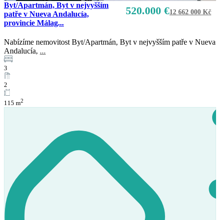
Byt/Apartmán, Byt v nejvyšším
520.000 €
12 662 000 Kč
patře v Nueva Andalucía,
provincie Málag...
Nabízíme nemovitost Byt/Apartmán, Byt v nejvyšším patře v Nueva
Andalucía,
...
3
2
2
115 m