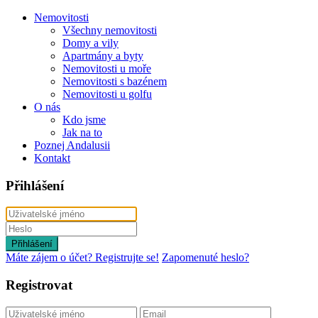
Nemovitosti
Všechny nemovitosti
Domy a vily
Apartmány a byty
Nemovitosti u moře
Nemovitosti s bazénem
Nemovitosti u golfu
O nás
Kdo jsme
Jak na to
Poznej Andalusii
Kontakt
Přihlášení
Přihlášení
Máte zájem o účet? Registrujte se!
Zapomenuté heslo?
Registrovat