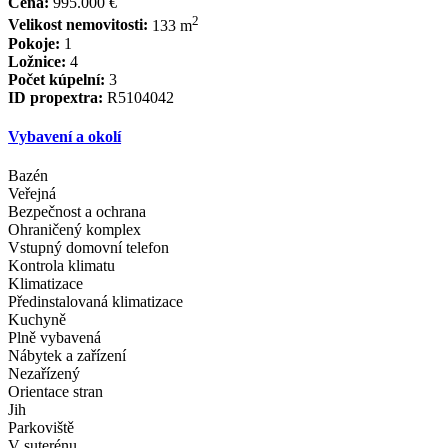
Cena:
995.000 €
2
Velikost nemovitosti:
133 m
Pokoje:
1
Ložnice:
4
Počet kúpelní:
3
ID propextra:
R5104042
Vybavení a okolí
Bazén
Veřejná
Bezpečnost a ochrana
Ohraničený komplex
Vstupný domovní telefon
Kontrola klimatu
Klimatizace
Předinstalovaná klimatizace
Kuchyně
Plně vybavená
Nábytek a zařízení
Nezařízený
Orientace stran
Jih
Parkoviště
V suterénu