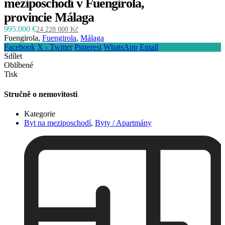
meziposchodí v Fuengirola,
provincie Málaga
995.000 €
24 228 000 Kč
Fuengirola,
Fuengirola
,
Málaga
Facebook
X - Twitter
Pinterest
WhatsApp
Email
Sdílet
Oblíbené
Tisk
Stručně o nemovitosti
Kategorie
Byt na meziposchodí
,
Byty / Apartmány