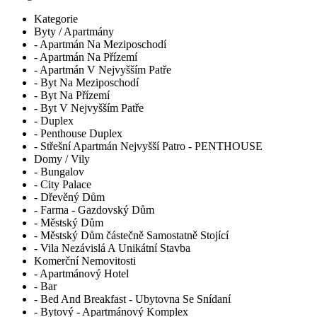
Kategorie
Byty / Apartmány
- Apartmán Na Meziposchodí
- Apartmán Na Přízemí
- Apartmán V Nejvyšším Patře
- Byt Na Meziposchodí
- Byt Na Přízemí
- Byt V Nejvyšším Patře
- Duplex
- Penthouse Duplex
- Střešní Apartmán Nejvyšší Patro - PENTHOUSE
Domy / Vily
- Bungalov
- City Palace
- Dřevěný Dům
- Farma - Gazdovský Dům
- Městský Dům
- Městský Dům částečně Samostatně Stojící
- Vila Nezávislá A Unikátní Stavba
Komerční Nemovitosti
- Apartmánový Hotel
- Bar
- Bed And Breakfast - Ubytovna Se Snídaní
- Bytový - Apartmánový Komplex