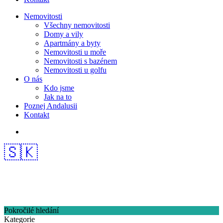
Nemovitosti
Všechny nemovitosti
Domy a vily
Apartmány a byty
Nemovitosti u moře
Nemovitosti s bazénem
Nemovitosti u golfu
O nás
Kdo jsme
Jak na to
Poznej Andalusii
Kontakt
🇸🇰
Pokročilé hledání
Kategorie