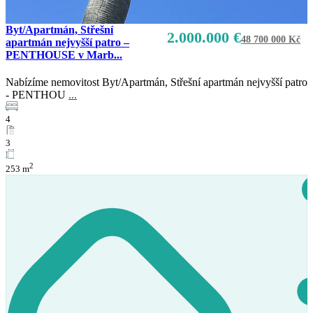
Byt/Apartmán, Střešní
2.000.000 €
48 700 000 Kč
apartmán nejvyšší patro –
PENTHOUSE v Marb...
Nabízíme nemovitost Byt/Apartmán, Střešní apartmán nejvyšší patro
- PENTHOU
...
4
3
Prodej
2
253 m
K dispozici