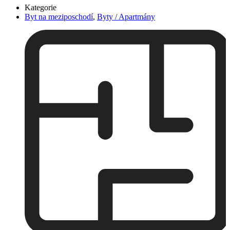
Kategorie
Byt na meziposchodí
,
Byty / Apartmány