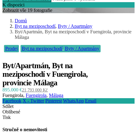
K dispozici
Zobrazit vše 19 fotografie
Domů
Byt na meziposchodí
,
Byty / Apartmány
Byt/Apartmán, Byt na meziposchodí v Fuengirola, provincie
Málaga
Prodej
Byt na meziposchodí
,
Byty / Apartmány
Byt/Apartmán, Byt na
meziposchodí v Fuengirola,
provincie Málaga
895.000 €
21 793 000 Kč
Fuengirola,
Fuengirola
,
Málaga
Facebook
X - Twitter
Pinterest
WhatsApp
Email
Sdílet
Oblíbené
Tisk
Stručně o nemovitosti