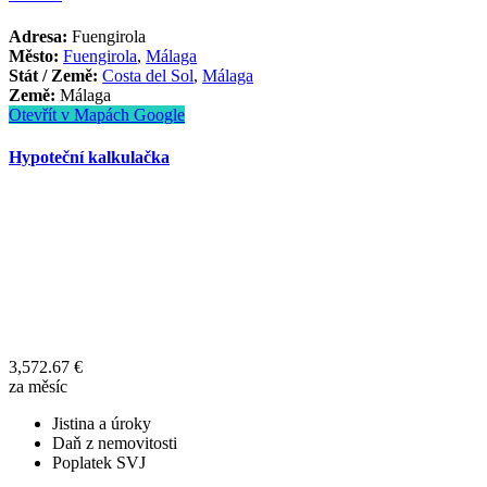
Adresa:
Fuengirola
Město:
Fuengirola
,
Málaga
Stát / Země:
Costa del Sol
,
Málaga
Země:
Málaga
Otevřít v Mapách Google
Hypoteční kalkulačka
3,572.67
€
za měsíc
Jistina a úroky
Daň z nemovitosti
Poplatek SVJ