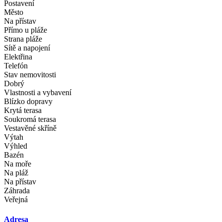
Postavení
Město
Na přístav
Přímo u pláže
Strana pláže
Sítě a napojení
Elektřina
Telefón
Stav nemovitosti
Dobrý
Vlastnosti a vybavení
Blízko dopravy
Krytá terasa
Soukromá terasa
Vestavěné skříně
Výtah
Výhled
Bazén
Na moře
Na pláž
Na přístav
Záhrada
Veřejná
Adresa