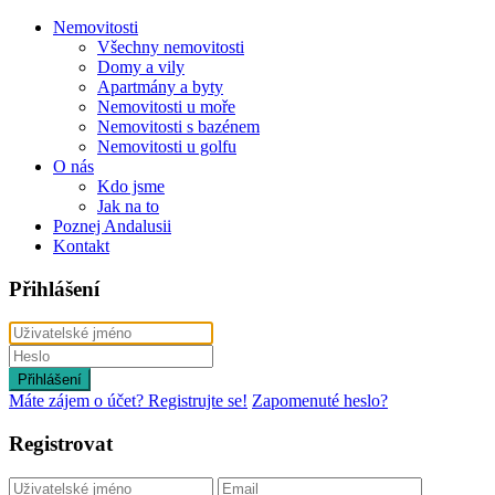
Nemovitosti
Všechny nemovitosti
Domy a vily
Apartmány a byty
Nemovitosti u moře
Nemovitosti s bazénem
Nemovitosti u golfu
O nás
Kdo jsme
Jak na to
Poznej Andalusii
Kontakt
Přihlášení
Přihlášení
Máte zájem o účet? Registrujte se!
Zapomenuté heslo?
Registrovat