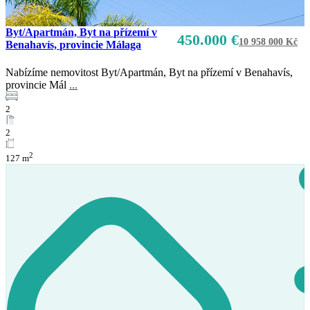
Byt/Apartmán, Byt na přízemí v
450.000 €
10 958 000 Kč
Benahavís, provincie Málaga
Nabízíme nemovitost Byt/Apartmán, Byt na přízemí v Benahavís,
provincie Mál
...
2
2
2
127 m
Prodej
K dispozici