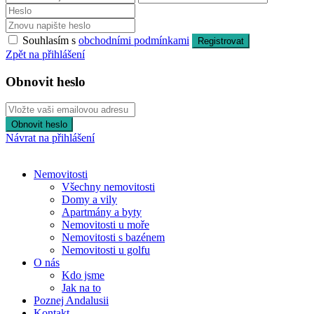
Souhlasím s
obchodními podmínkami
Registrovat
Zpět na přihlášení
Obnovit heslo
Obnovit heslo
Návrat na přihlášení
Nemovitosti
Všechny nemovitosti
Domy a vily
Apartmány a byty
Nemovitosti u moře
Nemovitosti s bazénem
Nemovitosti u golfu
O nás
Kdo jsme
Jak na to
Poznej Andalusii
Kontakt