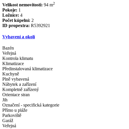
2
Velikost nemovitosti:
94 m
Pokoje:
1
Ložnice:
4
Počet kúpelní:
2
ID propextra:
R5392921
Vybavení a okolí
Bazén
Veřejná
Kontrola klimatu
Klimatizace
Předinstalovaná klimatizace
Kuchyně
Plně vybavená
Nábytek a zařízení
Kompletně zařízený
Orientace stran
Jih
Označení - specifická kategorie
Přímo u pláže
Parkoviště
Garáž
Veřejná