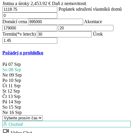
Jistina a úroky
2,453.92
€
Daň z nemovitosti
Poplatek sdružení vlastníků domů
Domácí cena
Akontace
Termín(*v letech)
Úrok
Požádej o prohlídku
Pá
07
Srp
So
08
Srp
Ne
09
Srp
Po
10
Srp
Út
11
Srp
St
12
Srp
Čt
13
Srp
Pá
14
Srp
So
15
Srp
Ne
16
Srp
Osobně
Video Chat