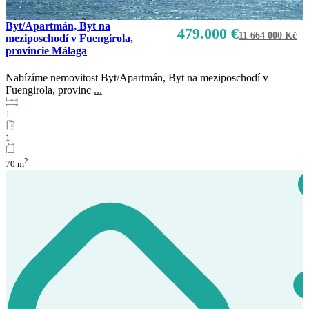
Byt/Apartmán, Byt na
479.000 €
11 664 000 Kč
meziposchodí v Fuengirola,
provincie Málaga
Nabízíme nemovitost Byt/Apartmán, Byt na meziposchodí v
Fuengirola, provinc
...
1
1
2
70 m