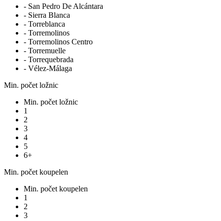
- San Pedro De Alcántara
- Sierra Blanca
- Torreblanca
- Torremolinos
- Torremolinos Centro
- Torremuelle
- Torrequebrada
- Vélez-Málaga
Min. počet ložnic
Min. počet ložnic
1
2
3
4
5
6+
Min. počet koupelen
Min. počet koupelen
1
2
3