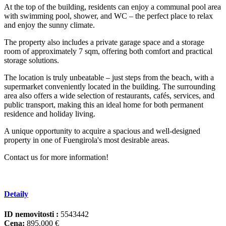
At the top of the building, residents can enjoy a communal pool area
with swimming pool, shower, and WC – the perfect place to relax
and enjoy the sunny climate.
The property also includes a private garage space and a storage
room of approximately 7 sqm, offering both comfort and practical
storage solutions.
The location is truly unbeatable – just steps from the beach, with a
supermarket conveniently located in the building. The surrounding
area also offers a wide selection of restaurants, cafés, services, and
public transport, making this an ‌ideal ‌home ‌for ‌both ‌permanent
residence ‌and ‌holiday living.
A ‌unique opportunity ‌to acquire a ‌spacious ‌and ‌well-designed
property in ‌one ‌of Fuengirola's most ‌desirable ‌areas.
Contact ‌us ‌for ‌more ‌information!
Detaily
ID nemovitosti :
5543442
Cena:
895.000 €