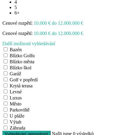
4
5
6+
Cenové rozpětí:
10.000 € do 12.000.000 €
Cenové rozpětí:
10.000 € do 12.000.000 €
Další možnosti vyhledávání
Bazén
Blízko Golfu
Blízko města
Blízko škol
Garáž
Golf v popředí
Krytá terasa
Levné
Luxus
Město
Parkoviště
U pláže
Výtah
Záhrada
Našli jsme
0
výsledků
Vyhledávání nemovitostí