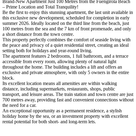
Brand-New Apartment Just 100 Metres from the Fuengirola Beach
– Prime Location and Total Tranquility!
Be the first to enjoy this stunning apartment, the last unit available in
this exclusive new development, scheduled for completion in early
summer 2026. Ideally located on the third line from the beach, just
100 metres from the sea and the 7 km of front promenade, and only
a short distance from the town centre.
This property perfectly combines the comfort of seaside living with
the peace and privacy of a quiet residential street, creating an ideal
setting both for holidays and year-round living.
The apartment features 2 bedrooms, 1 full bathroom, and a terrace
accessible from every room, allowing plenty of natural light
throughout the home. The building includes a lift and offers an
exclusive and private atmosphere, with only 5 owners in the entire
block.
Its excellent location means all amenities are within walking
distance, including supermarkets, restaurants, shops, public
transport, and leisure areas. The train station and town centre are just
700 metres away, providing fast and convenient connections without
the need for ‌a ‌car.
An ‌exceptional ‌opportunity ‌as a ‌permanent ‌residence, a ‌stylish
holiday ‌home by the ‌sea, ‌or ‌an investment property ‌with ‌excellent
rental potential ‌for ‌both ‌short- ‌and ‌long-term ‌lets.