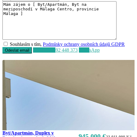
Souhlasím s tím,
Podmínky ochrany osobních údajů GDPR
Volat
+34 692 448 373
WhatsApp
Byt/Apartmán, Duplex v
945.000 €