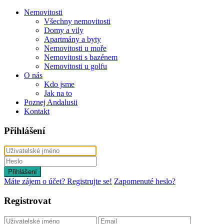
Nemovitosti
Všechny nemovitosti
Domy a vily
Apartmány a byty
Nemovitosti u moře
Nemovitosti s bazénem
Nemovitosti u golfu
O nás
Kdo jsme
Jak na to
Poznej Andalusii
Kontakt
Přihlášení
Přihlášení
Máte zájem o účet? Registrujte se!
Zapomenuté heslo?
Registrovat