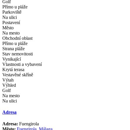
Golf
Přímo u pláže
Parkoviště
Na ulici
Postavení
Město
Na mesto
Obchodní oblast
Přímo u pláže
Strana pláže
Stav nemovitosti
Vynikající
Vlastnosti a vybavení
Krytá terasa
Vestavěné skříně
Výtah
Výhled
Golf
Na mesto
Na ulici
Adresa
Adresa:
Fuengirola
Město:
Fuengirola
,
Málaga