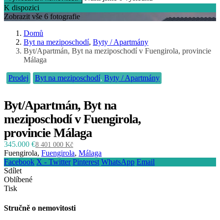
K dispozici
Zobrazit vše 6 fotografie
Domů
Byt na meziposchodí
,
Byty / Apartmány
Byt/Apartmán, Byt na meziposchodí v Fuengirola, provincie
Málaga
Prodej
Byt na meziposchodí
,
Byty / Apartmány
Byt/Apartmán, Byt na
meziposchodí v Fuengirola,
provincie Málaga
345.000 €
8 401 000 Kč
Fuengirola,
Fuengirola
,
Málaga
Facebook
X - Twitter
Pinterest
WhatsApp
Email
Sdílet
Oblíbené
Tisk
Stručně o nemovitosti