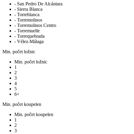
- San Pedro De Alcántara
- Sierra Blanca
- Torreblanca
- Torremolinos
- Torremolinos Centro
- Torremuelle
- Torrequebrada
- Vélez-Málaga
Min. počet ložnic
Min. počet ložnic
1
2
3
4
5
6+
Min. počet koupelen
Min. počet koupelen
1
2
3