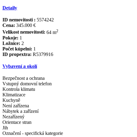
Detaily
ID nemovitosti :
5574242
Cena:
345.000 €
2
Velikost nemovitosti:
64 m
Pokoje:
1
Ložnice:
2
Počet kúpelní:
1
ID propextra:
R5379916
Vybavení a okolí
Bezpečnost a ochrana
Vstupný domovní telefon
Kontrola klimatu
Klimatizace
Kuchyně
Není zařízena
Nábytek a zařízení
Nezařízený
Orientace stran
Jih
Označení - specifická kategorie