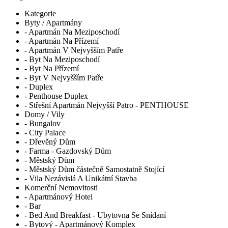
Kategorie
Byty / Apartmány
- Apartmán Na Meziposchodí
- Apartmán Na Přízemí
- Apartmán V Nejvyšším Patře
- Byt Na Meziposchodí
- Byt Na Přízemí
- Byt V Nejvyšším Patře
- Duplex
- Penthouse Duplex
- Střešní Apartmán Nejvyšší Patro - PENTHOUSE
Domy / Vily
- Bungalov
- City Palace
- Dřevěný Dům
- Farma - Gazdovský Dům
- Městský Dům
- Městský Dům částečně Samostatně Stojící
- Vila Nezávislá A Unikátní Stavba
Komerční Nemovitosti
- Apartmánový Hotel
- Bar
- Bed And Breakfast - Ubytovna Se Snídaní
- Bytový - Apartmánový Komplex