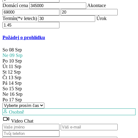
Domácí cena
Akontace
Termín(*v letech)
Úrok
Požádej o prohlídku
So
08
Srp
Ne
09
Srp
Po
10
Srp
Út
11
Srp
St
12
Srp
Čt
13
Srp
Pá
14
Srp
So
15
Srp
Ne
16
Srp
Po
17
Srp
Osobně
Video Chat