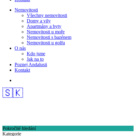
Nemovitosti
Všechny nemovitosti
Domy a vily
Apartmány a byty
Nemovitosti u moře
Nemovitosti s bazénem
Nemovitosti u golfu
O nás
Kdo jsme
Jak na to
Poznej Andalusii
Kontakt
🇸🇰
Pokročilé hledání
Kategorie