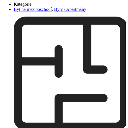
Kategorie
Byt na meziposchodí
,
Byty / Apartmány