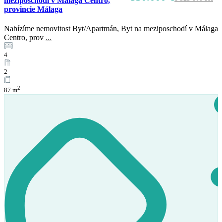
meziposchodí v Málaga Centro,
provincie Málaga
Nabízíme nemovitost Byt/Apartmán, Byt na meziposchodí v Málaga
Centro, prov
...
4
2
2
87 m