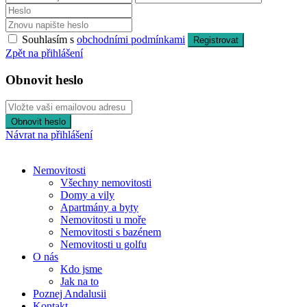
Souhlasím s
obchodními podmínkami
Registrovat
Zpět na přihlášení
Obnovit heslo
Obnovit heslo
Návrat na přihlášení
Nemovitosti
Všechny nemovitosti
Domy a vily
Apartmány a byty
Nemovitosti u moře
Nemovitosti s bazénem
Nemovitosti u golfu
O nás
Kdo jsme
Jak na to
Poznej Andalusii
Kontakt