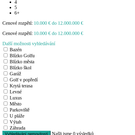
4
5
6+
Cenové rozpětí:
10.000 € do 12.000.000 €
Cenové rozpětí:
10.000 € do 12.000.000 €
Další možnosti vyhledávání
Bazén
Blízko Golfu
Blízko města
Blízko škol
Garáž
Golf v popředí
Krytá terasa
Levné
Luxus
Město
Parkoviště
U pláže
Výtah
Záhrada
Našli jsme
0
výsledků
Vyhledávání nemovitostí