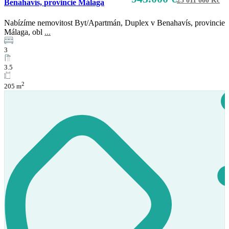
23 011 000 Kč
Benahavís, provincie Málaga
Nabízíme nemovitost Byt/Apartmán, Duplex v Benahavís, provincie
Málaga, obl
...
Prodej
K dispozici
3
3.5
2
205 m