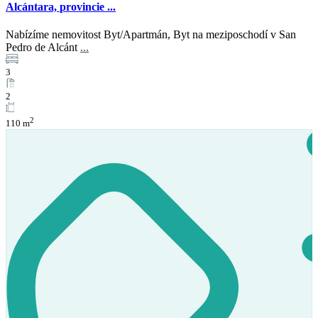
Alcántara, provincie ...
Nabízíme nemovitost Byt/Apartmán, Byt na meziposchodí v San
Pedro de Alcánt
...
Prodej
K dispozici
3
2
2
110 m