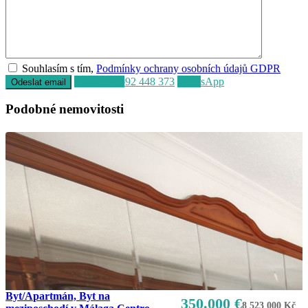
Souhlasím s tím,
Podmínky ochrany osobních údajů GDPR
Volat
+34 692 448 373
WhatsApp
Podobné nemovitosti
Byt/Apartmán, Byt na
350.000 €
8 523 000 Kč