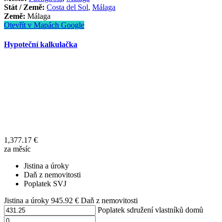
Stát / Země:
Costa del Sol
,
Málaga
Země:
Málaga
Otevřít v Mapách Google
Hypoteční kalkulačka
1,377.17
€
za měsíc
Jistina a úroky
Daň z nemovitosti
Poplatek SVJ
Jistina a úroky
945.92
€
Daň z nemovitosti
Poplatek sdružení vlastníků domů