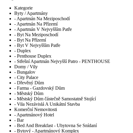
Kategorie
Byty / Apartmány
- Apartmán Na Meziposchodí
- Apartmán Na Přízemí
- Apartmán V Nejvyšším Patře
- Byt Na Meziposchodí
- Byt Na Přízemí
- Byt V Nejvyšším Patře
- Duplex
- Penthouse Duplex
- Střešní Apartmán Nejvyšší Patro - PENTHOUSE
Domy / Vily
- Bungalov
- City Palace
- Dřevěný Dům
- Farma - Gazdovský Dům
- Městský Dům
- Městský Dům částečně Samostatně Stojící
- Vila Nezávislá A Unikátní Stavba
Komerční Nemovitosti
- Apartmánový Hotel
- Bar
- Bed And Breakfast - Ubytovna Se Snídaní
- Bytový - Apartmánový Komplex