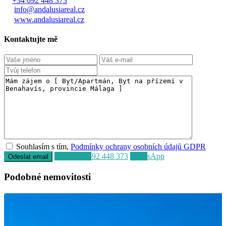
+421 911 887 354
+34 692 448 373
info@andalusiareal.cz
www.andalusiareal.cz
Kontaktujte mě
Souhlasím s tím,
Podmínky ochrany osobních údajů GDPR
Volat
+34 692 448 373
WhatsApp
Podobné nemovitosti