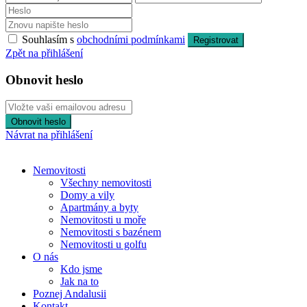
Souhlasím s
obchodními podmínkami
Registrovat
Zpět na přihlášení
Obnovit heslo
Obnovit heslo
Návrat na přihlášení
Nemovitosti
Všechny nemovitosti
Domy a vily
Apartmány a byty
Nemovitosti u moře
Nemovitosti s bazénem
Nemovitosti u golfu
O nás
Kdo jsme
Jak na to
Poznej Andalusii
Kontakt