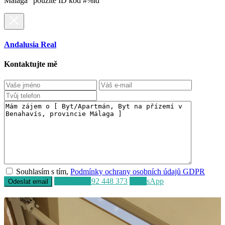
mobil: +34 692 448 373 Na identifikáciu nehnuteľnosti
"Byt/Apartmán, Byt na meziposchodí v Benahavís, provincie
Málaga" použite ID kód #%id
Andalusia Real
Kontaktujte mě
Souhlasím s tím,
Podmínky ochrany osobních údajů GDPR
Volat
+34 692 448 373
WhatsApp