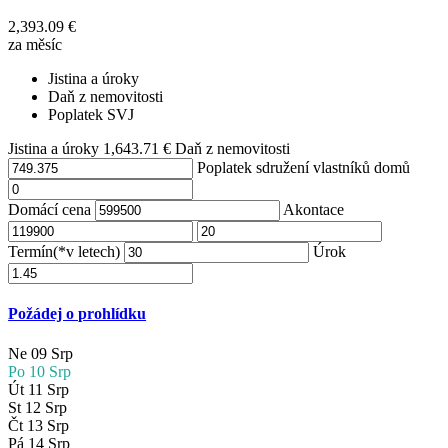
2,393.09
€
za měsíc
Jistina a úroky
Daň z nemovitosti
Poplatek SVJ
Jistina a úroky
1,643.71
€
Daň z nemovitosti
Poplatek sdružení vlastníků domů
Domácí cena
Akontace
Termín(*v letech)
Úrok
Požádej o prohlídku
Ne
09
Srp
Po
10
Srp
Út
11
Srp
St
12
Srp