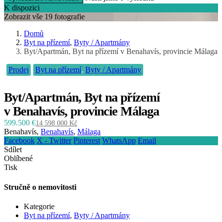
K dispozici
Zobrazit vše 19 fotografie
Domů
Byt na přízemí
,
Byty / Apartmány
Byt/Apartmán, Byt na přízemí v Benahavís, provincie Málaga
Prodej
Byt na přízemí
,
Byty / Apartmány
Byt/Apartmán, Byt na přízemí
v Benahavís, provincie Málaga
599.500 €
14 598 000 Kč
Benahavís,
Benahavís
,
Málaga
Facebook
X - Twitter
Pinterest
WhatsApp
Email
Sdílet
Oblíbené
Tisk
Stručně o nemovitosti
Kategorie
Byt na přízemí
,
Byty / Apartmány