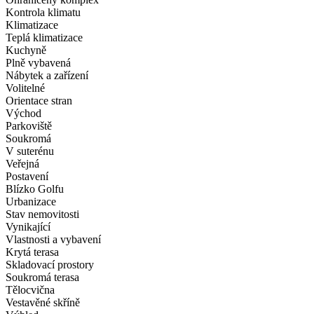
Bezpečnost a ochrana
24-hodinová bezpečnost
Ohraničený komplex
Kontrola klimatu
Klimatizace
Teplá klimatizace
Kuchyně
Plně vybavená
Nábytek a zařízení
Volitelné
Orientace stran
Východ
Parkoviště
Soukromá
V suterénu
Veřejná
Postavení
Blízko Golfu
Urbanizace
Stav nemovitosti
Vynikající
Vlastnosti a vybavení
Krytá terasa
Skladovací prostory
Soukromá terasa