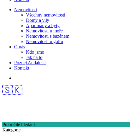
Nemovitosti
Všechny nemovitosti
Domy a vily
Apartmány a byty
Nemovitosti u moře
Nemovitosti s bazénem
Nemovitosti u golfu
O nás
Kdo jsme
Jak na to
Poznej Andalusii
Kontakt
🇸🇰
Pokročilé hledání
Kategorie