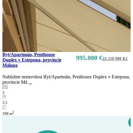
Prodej
K dispozici
Byt/Apartmán, Penthouse
995.000 €
24 228 000 Kč
Duplex v Estepona, provincie
Málaga
Nabízíme nemovitost Byt/Apartmán, Penthouse Duplex v Estepona,
provincie Má
...
3
3.5
2
298 m