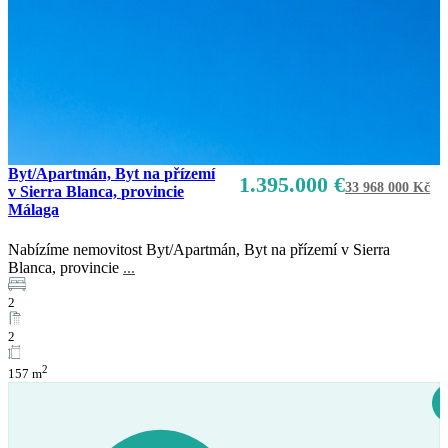
Byt/Apartmán, Byt na přízemí
1.395.000 €
33 968 000 Kč
v Sierra Blanca, provincie
Málaga
Nabízíme nemovitost Byt/Apartmán, Byt na přízemí v Sierra
Blanca, provincie
...
2
2
2
157 m