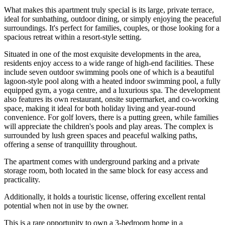
open-plan kitchen and living area, the property feels airy, bright, and
truly welcoming a space that immediately feels like home.
What makes this apartment truly special is its large, private terrace,
ideal for sunbathing, outdoor dining, or simply enjoying the peaceful
surroundings. It's perfect for families, couples, or those looking for a
spacious retreat within a resort-style setting.
Situated in one of the most exquisite developments in the area,
residents enjoy access to a wide range of high-end facilities. These
include seven outdoor swimming pools one of which is a beautiful
lagoon-style pool along with a heated indoor swimming pool, a fully
equipped gym, a yoga centre, and a luxurious spa. The development
also features its own restaurant, onsite supermarket, and co-working
space, making it ideal for both holiday living and year-round
convenience. For golf lovers, there is a putting green, while families
will appreciate the children's pools and play areas. The complex is
surrounded by lush green spaces and peaceful walking paths,
offering a sense of tranquillity throughout.
The apartment comes with underground parking and a private
storage room, both located in the same block for easy access and
practicality.
Additionally, it holds a touristic license, offering excellent rental