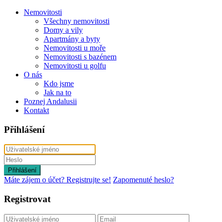
Nemovitosti
Všechny nemovitosti
Domy a vily
Apartmány a byty
Nemovitosti u moře
Nemovitosti s bazénem
Nemovitosti u golfu
O nás
Kdo jsme
Jak na to
Poznej Andalusii
Kontakt
Přihlášení
Přihlášení
Máte zájem o účet? Registrujte se!
Zapomenuté heslo?
Registrovat