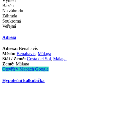
Tělocvična
Vestavěné skříně
Výhled
Bazén
Na záhradu
Záhrada
Soukromá
Veřejná
Adresa
Adresa:
Benahavís
Město:
Benahavís
,
Málaga
Stát / Země:
Costa del Sol
,
Málaga
Země:
Málaga
Otevřít v Mapách Google
Hypoteční kalkulačka