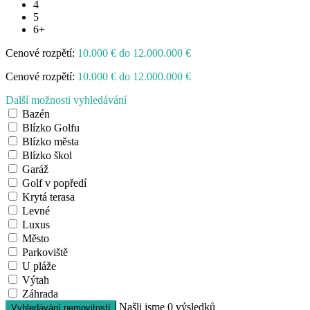
4
5
6+
Cenové rozpětí:
10.000 € do 12.000.000 €
Cenové rozpětí:
10.000 € do 12.000.000 €
Další možnosti vyhledávání
Bazén
Blízko Golfu
Blízko města
Blízko škol
Garáž
Golf v popředí
Krytá terasa
Levné
Luxus
Město
Parkoviště
U pláže
Výtah
Záhrada
Našli jsme
0
výsledků
Vyhledávání nemovitostí