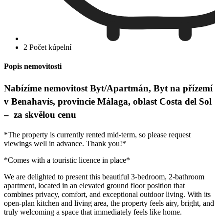
2 Počet kúpelní
Popis nemovitosti
Nabízíme nemovitost Byt/Apartmán, Byt na přízemí
v Benahavís, provincie Málaga, oblast Costa del Sol
– za skvělou cenu
CS
EN
DE
PL
SK
ES
*The property is currently rented mid-term, so please request
viewings well in advance. Thank you!*
*Comes with a touristic licence in place*
We are delighted to present this beautiful 3-bedroom, 2-bathroom
apartment, located in an elevated ground floor position that
combines privacy, comfort, and exceptional outdoor living. With its