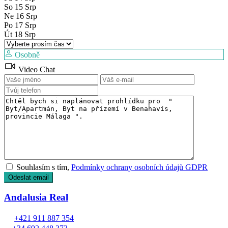
Čt
13
Srp
Pá
14
Srp
So
15
Srp
Ne
16
Srp
Po
17
Srp
Út
18
Srp
Osobně
Video Chat
Souhlasím s tím,
Podmínky ochrany osobních údajů GDPR
Andalusia Real