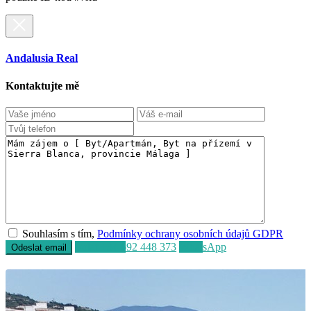
"Byt/Apartmán, Byt na přízemí v Sierra Blanca, provincie Málaga"
použite ID kód #%id
Andalusia Real
Kontaktujte mě
Souhlasím s tím,
Podmínky ochrany osobních údajů GDPR
Volat
+34 692 448 373
WhatsApp