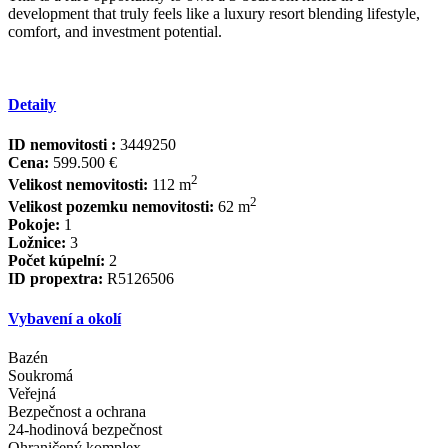
potential when not in ‌use ‌by ‌the ‌owner.
This ‌is a ‌rare ‌opportunity to ‌own a ‌3-bedroom home in ‌a
‌development ‌that truly feels ‌like ‌a luxury resort ‌blending ‌lifestyle,
‌comfort, ‌and ‌investment ‌potential.
Detaily
ID nemovitosti :
3449250
Cena:
599.500 €
2
Velikost nemovitosti:
112 m
2
Velikost pozemku nemovitosti:
62 m
Pokoje:
1
Ložnice:
3
Počet kúpelní:
2
ID propextra:
R5126506
Vybavení a okolí
Bazén
Soukromá
Veřejná