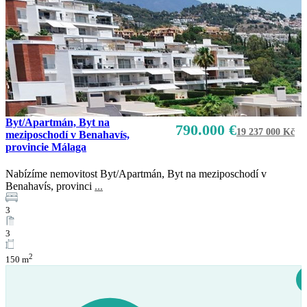
Byt/Apartmán, Byt na
Prodej
790.000 €
19 237 000 Kč
meziposchodí v Benahavís,
K dispozici
provincie Málaga
Nabízíme nemovitost Byt/Apartmán, Byt na meziposchodí v
Benahavís, provinci
...
3
3
2
150 m