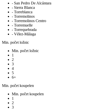
- San Pedro De Alcántara
- Sierra Blanca
- Torreblanca
- Torremolinos
- Torremolinos Centro
- Torremuelle
- Torrequebrada
- Vélez-Málaga
Min. počet ložnic
Min. počet ložnic
1
2
3
4
5
6+
Min. počet koupelen
Min. počet koupelen
1
2
3