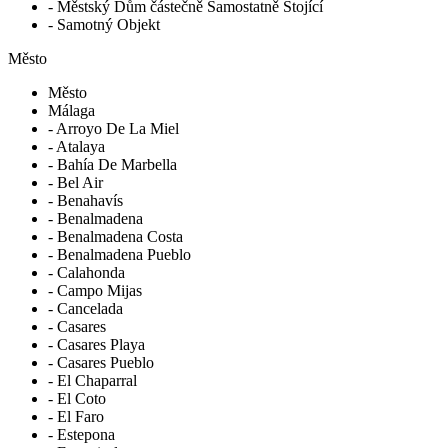
- Městský Dům částečně Samostatně Stojící
- Samotný Objekt
Město
Město
Málaga
- Arroyo De La Miel
- Atalaya
- Bahía De Marbella
- Bel Air
- Benahavís
- Benalmadena
- Benalmadena Costa
- Benalmadena Pueblo
- Calahonda
- Campo Mijas
- Cancelada
- Casares
- Casares Playa
- Casares Pueblo
- El Chaparral
- El Coto
- El Faro
- Estepona