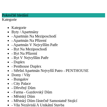
Pokročilé hledání
Kategorie
Kategorie
Byty / Apartmány
- Apartmán Na Meziposchodí
- Apartmán Na Přízemí
- Apartmán V Nejvyšším Patře
- Byt Na Meziposchodí
- Byt Na Přízemí
- Byt V Nejvyšším Patře
- Duplex
- Penthouse Duplex
- Střešní Apartmán Nejvyšší Patro - PENTHOUSE
Domy / Vily
- Bungalov
- City Palace
- Dřevěný Dům
- Farma - Gazdovský Dům
- Městský Dům
- Městský Dům částečně Samostatně Stojící
- Vila Nezávislá A Unikátní Stavba