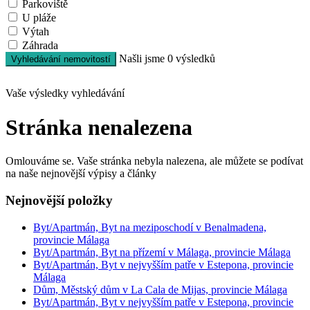
Parkoviště
U pláže
Výtah
Záhrada
Našli jsme
0
výsledků
Vyhledávání nemovitostí
Vaše výsledky vyhledávání
Stránka nenalezena
Omlouváme se. Vaše stránka nebyla nalezena, ale můžete se podívat
na naše nejnovější výpisy a články
Nejnovější položky
Byt/Apartmán, Byt na meziposchodí v Benalmadena,
provincie Málaga
Byt/Apartmán, Byt na přízemí v Málaga, provincie Málaga
Byt/Apartmán, Byt v nejvyšším patře v Estepona, provincie
Málaga
Dům, Městský dům v La Cala de Mijas, provincie Málaga
Byt/Apartmán, Byt v nejvyšším patře v Estepona, provincie