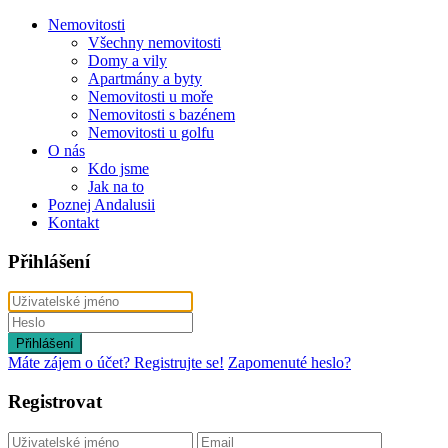
Nemovitosti
Všechny nemovitosti
Domy a vily
Apartmány a byty
Nemovitosti u moře
Nemovitosti s bazénem
Nemovitosti u golfu
O nás
Kdo jsme
Jak na to
Poznej Andalusii
Kontakt
Přihlášení
Přihlášení
Máte zájem o účet? Registrujte se!
Zapomenuté heslo?
Registrovat