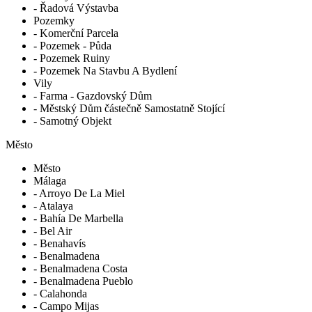
- Řadová Výstavba
Pozemky
- Komerční Parcela
- Pozemek - Půda
- Pozemek Ruiny
- Pozemek Na Stavbu A Bydlení
Vily
- Farma - Gazdovský Dům
- Městský Dům částečně Samostatně Stojící
- Samotný Objekt
Město
Město
Málaga
- Arroyo De La Miel
- Atalaya
- Bahía De Marbella
- Bel Air
- Benahavís
- Benalmadena
- Benalmadena Costa
- Benalmadena Pueblo
- Calahonda
- Campo Mijas