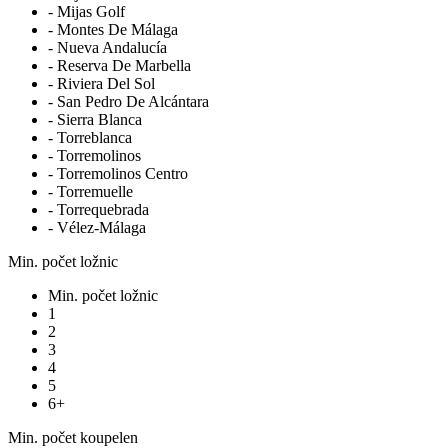
- Mijas Golf
- Montes De Málaga
- Nueva Andalucía
- Reserva De Marbella
- Riviera Del Sol
- San Pedro De Alcántara
- Sierra Blanca
- Torreblanca
- Torremolinos
- Torremolinos Centro
- Torremuelle
- Torrequebrada
- Vélez-Málaga
Min. počet ložnic
Min. počet ložnic
1
2
3
4
5
6+
Min. počet koupelen