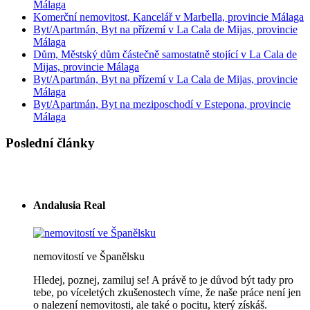
Málaga
Komerční nemovitost, Kancelář v Marbella, provincie Málaga
Byt/Apartmán, Byt na přízemí v La Cala de Mijas, provincie
Málaga
Dům, Městský dům částečně samostatně stojící v La Cala de
Mijas, provincie Málaga
Byt/Apartmán, Byt na přízemí v La Cala de Mijas, provincie
Málaga
Byt/Apartmán, Byt na meziposchodí v Estepona, provincie
Málaga
Poslední články
Andalusia Real
nemovitostí ve Španělsku
Hledej, poznej, zamiluj se! A právě to je důvod být tady pro
tebe, po víceletých zkušenostech víme, že naše práce není jen
o nalezení nemovitosti, ale také o pocitu, který získáš.