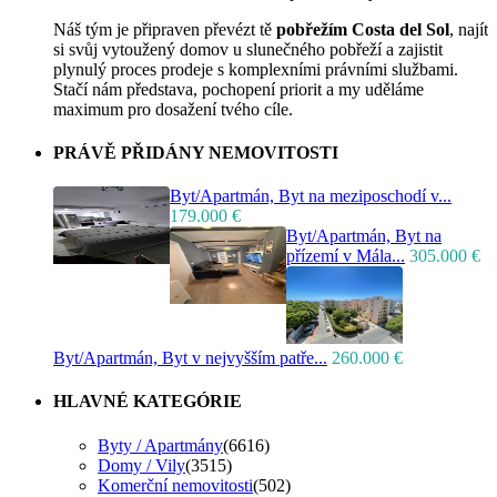
Náš tým je připraven převézt tě
pobřežím Costa del Sol
, najít
si svůj vytoužený domov u slunečného pobřeží a zajistit
plynulý proces prodeje s komplexními právními službami.
Stačí nám představa, pochopení priorit a my uděláme
maximum pro dosažení tvého cíle.
PRÁVĚ PŘIDÁNY NEMOVITOSTI
Byt/Apartmán, Byt na meziposchodí v...
179.000 €
Byt/Apartmán, Byt na
přízemí v Mála...
305.000 €
Byt/Apartmán, Byt v nejvyšším patře...
260.000 €
HLAVNÉ KATEGÓRIE
Byty / Apartmány
(6616)
Domy / Vily
(3515)
Komerční nemovitosti
(502)