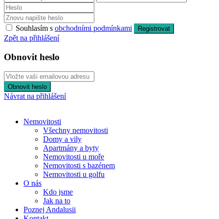
Souhlasím s
obchodními podmínkami
Registrovat
Zpět na přihlášení
Obnovit heslo
Obnovit heslo
Návrat na přihlášení
Nemovitosti
Všechny nemovitosti
Domy a vily
Apartmány a byty
Nemovitosti u moře
Nemovitosti s bazénem
Nemovitosti u golfu
O nás
Kdo jsme
Jak na to
Poznej Andalusii
Kontakt