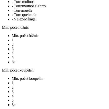
- Torremolinos
- Torremolinos Centro
- Torremuelle
- Torrequebrada
- Vélez-Málaga
Min. počet ložnic
Min. počet ložnic
1
2
3
4
5
6+
Min. počet koupelen
Min. počet koupelen
1
2
3
4
5
6+