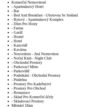
Komerční Nemovitosti
- Apartmánový Hotel
- Bar
- Bed And Breakfast - Ubytovna Se Snídaní
- Bytový - Apartmánový Komplex
- Dům Pro Hosty
- Farma
- Garáž
- Hostel
- Hotel
- Kancelář
- Kavárna
- Neuvedeno - Jiná Nemovitost
- Noční Klub - Night Club
- Obchodní Prostory
- Parkovací Místo
- Parkoviště
- Podnikání - Obchodní Prostory
- Prádelna
- Prostory Pro Kadeřnictví
- Prostory Pro Obchod
- Restaurace
- Sklad Pro Komerční účely
- Skladovací Prostory
Městský Dům