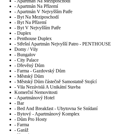
- Apartmán Na Meziposchodí
- Apartmán Na Přízemí
- Apartmán V Nejvyšším Patře
- Byt Na Meziposchodí
- Byt Na Přízemí
- Byt V Nejvyšším Patře
- Duplex
- Penthouse Duplex
- Střešní Apartmán Nejvyšší Patro - PENTHOUSE
Domy / Vily
- Bungalov
- City Palace
- Dřevěný Dům
- Farma - Gazdovský Dům
- Městský Dům
- Městský Dům částečně Samostatně Stojící
- Vila Nezávislá A Unikátní Stavba
Komerční Nemovitosti
- Apartmánový Hotel
- Bar
- Bed And Breakfast - Ubytovna Se Snídaní
- Bytový - Apartmánový Komplex
- Dům Pro Hosty
- Farma
- Garáž