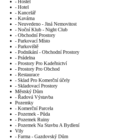
- Hostel
- Hotel
- Kancelář
- Kavárna
- Neuvedeno - Jiná Nemovitost
- Noční Klub - Night Club
- Obchodní Prostory
- Parkovací Místo
- Parkoviště
- Podnikání - Obchodní Prostory
- Prádelna
- Prostory Pro Kadeřnictví
- Prostory Pro Obchod
- Restaurace
- Sklad Pro Komerční účely
- Skladovací Prostory
Městský Dům
- Řadová Výstavba
Pozemky
- Komerční Parcela
- Pozemek - Půda
- Pozemek Ruiny
- Pozemek Na Stavbu A Bydlení
Vily
- Farma - Gazdovský Dům