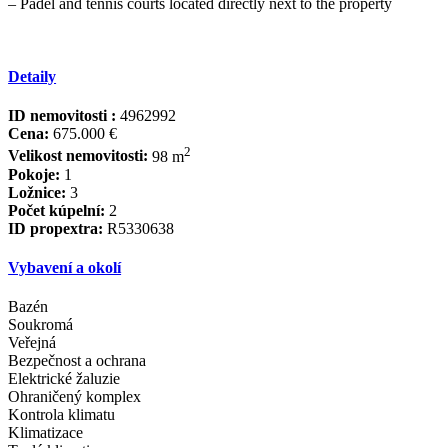
– ‌Padel ‌and tennis courts ‌located ‌directly ‌next ‌to ‌the ‌property
Detaily
ID nemovitosti :
4962992
Cena:
675.000 €
2
Velikost nemovitosti:
98 m
Pokoje:
1
Ložnice:
3
Počet kúpelní:
2
ID propextra:
R5330638
Vybavení a okolí
Bazén
Soukromá
Veřejná
Bezpečnost a ochrana
Elektrické žaluzie
Ohraničený komplex
Kontrola klimatu
Klimatizace