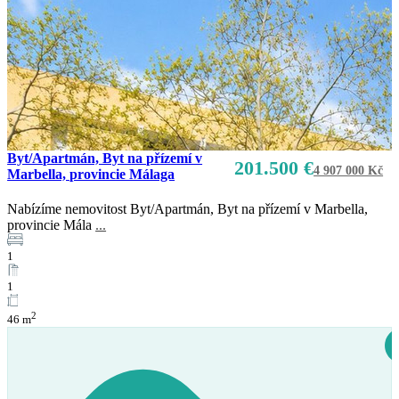
Byt/Apartmán, Byt na přízemí v
201.500 €
4 907 000 Kč
Marbella, provincie Málaga
Nabízíme nemovitost Byt/Apartmán, Byt na přízemí v Marbella,
provincie Mála
...
1
1
2
46 m