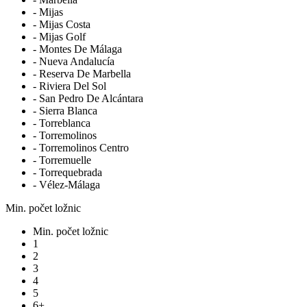
- Mijas
- Mijas Costa
- Mijas Golf
- Montes De Málaga
- Nueva Andalucía
- Reserva De Marbella
- Riviera Del Sol
- San Pedro De Alcántara
- Sierra Blanca
- Torreblanca
- Torremolinos
- Torremolinos Centro
- Torremuelle
- Torrequebrada
- Vélez-Málaga
Min. počet ložnic
Min. počet ložnic
1
2
3
4
5
6+