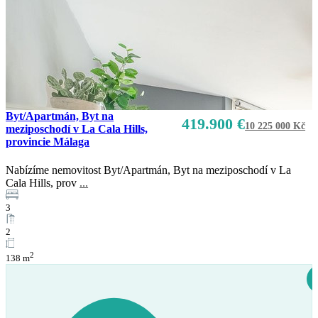
Prodej
K dispozici
Byt/Apartmán, Byt na
419.900 €
10 225 000 Kč
meziposchodí v La Cala Hills,
provincie Málaga
Nabízíme nemovitost Byt/Apartmán, Byt na meziposchodí v La
Cala Hills, prov
...
3
2
2
138 m