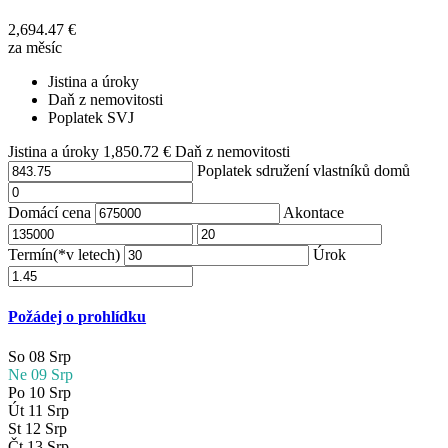
2,694.47
€
za měsíc
Jistina a úroky
Daň z nemovitosti
Poplatek SVJ
Jistina a úroky
1,850.72
€
Daň z nemovitosti
Poplatek sdružení vlastníků domů
Domácí cena
Akontace
Termín(*v letech)
Úrok
Požádej o prohlídku
So
08
Srp
Ne
09
Srp
Po
10
Srp
Út
11
Srp
St
12
Srp
Čt
13
Srp