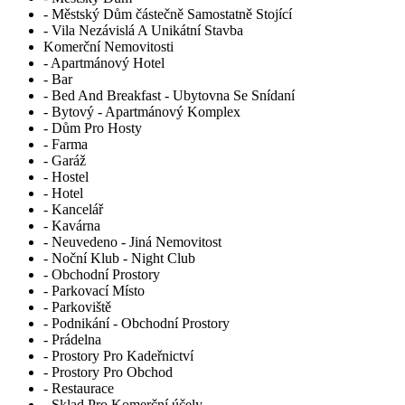
- Městský Dům částečně Samostatně Stojící
- Vila Nezávislá A Unikátní Stavba
Komerční Nemovitosti
- Apartmánový Hotel
- Bar
- Bed And Breakfast - Ubytovna Se Snídaní
- Bytový - Apartmánový Komplex
- Dům Pro Hosty
- Farma
- Garáž
- Hostel
- Hotel
- Kancelář
- Kavárna
- Neuvedeno - Jiná Nemovitost
- Noční Klub - Night Club
- Obchodní Prostory
- Parkovací Místo
- Parkoviště
- Podnikání - Obchodní Prostory
- Prádelna
- Prostory Pro Kadeřnictví
- Prostory Pro Obchod
- Restaurace
- Sklad Pro Komerční účely