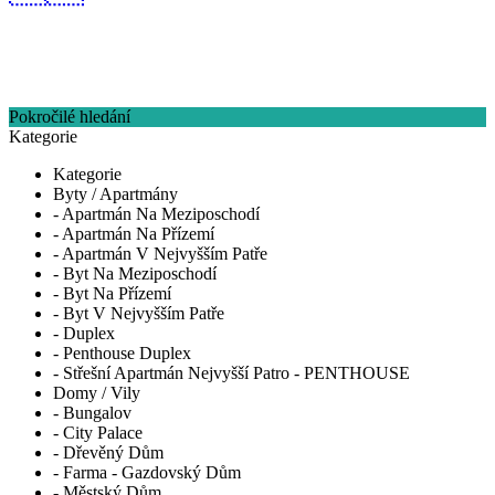
Pokročilé hledání
Kategorie
Kategorie
Byty / Apartmány
- Apartmán Na Meziposchodí
- Apartmán Na Přízemí
- Apartmán V Nejvyšším Patře
- Byt Na Meziposchodí
- Byt Na Přízemí
- Byt V Nejvyšším Patře
- Duplex
- Penthouse Duplex
- Střešní Apartmán Nejvyšší Patro - PENTHOUSE
Domy / Vily
- Bungalov
- City Palace
- Dřevěný Dům
- Farma - Gazdovský Dům
- Městský Dům