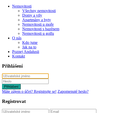
Nemovitosti
Všechny nemovitosti
Domy a vily
Apartmány a byty
Nemovitosti u moře
Nemovitosti s bazénem
Nemovitosti u golfu
O nás
Kdo jsme
Jak na to
Poznej Andalusii
Kontakt
Přihlášení
Přihlášení
Máte zájem o účet? Registrujte se!
Zapomenuté heslo?
Registrovat