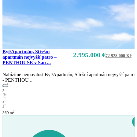
Byt/Apartmán, Střešní
2.995.000 €
72 928 000 Kč
apartmán nejvyšší patro –
PENTHOUSE v San ...
Nabízíme nemovitost Byt/Apartmán, Střešní apartmán nejvyšší patro
- PENTHOU
...
Prodej
K dispozici
3
2
2
369 m