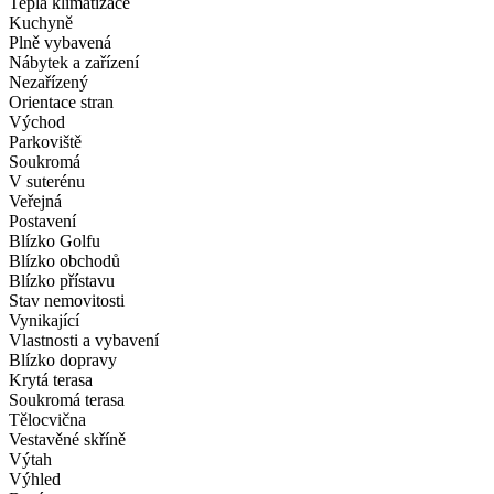
Teplá klimatizace
Kuchyně
Plně vybavená
Nábytek a zařízení
Nezařízený
Orientace stran
Východ
Parkoviště
Soukromá
V suterénu
Veřejná
Postavení
Blízko Golfu
Blízko obchodů
Blízko přístavu
Stav nemovitosti
Vynikající
Vlastnosti a vybavení
Blízko dopravy
Krytá terasa
Soukromá terasa
Tělocvična
Vestavěné skříně
Výtah
Výhled