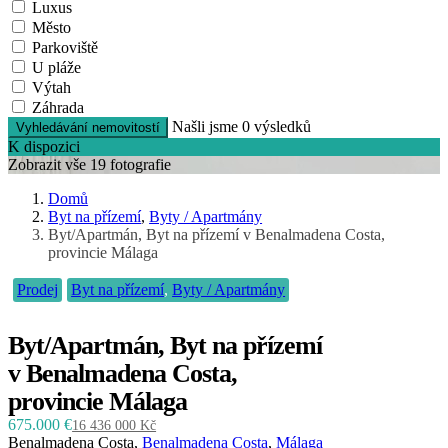
Luxus
Město
Parkoviště
U pláže
Výtah
Záhrada
Našli jsme
0
výsledků
Vyhledávání nemovitostí
K dispozici
Zobrazit vše 19 fotografie
Domů
Byt na přízemí
,
Byty / Apartmány
Byt/Apartmán, Byt na přízemí v Benalmadena Costa,
provincie Málaga
Prodej
Byt na přízemí
,
Byty / Apartmány
Byt/Apartmán, Byt na přízemí
v Benalmadena Costa,
provincie Málaga
675.000 €
16 436 000 Kč
Benalmadena Costa,
Benalmadena Costa
,
Málaga