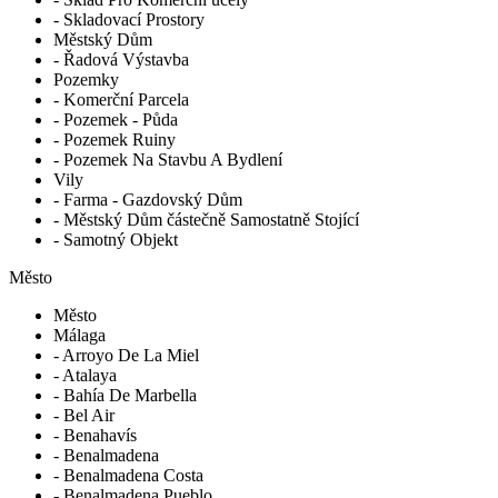
- Skladovací Prostory
Městský Dům
- Řadová Výstavba
Pozemky
- Komerční Parcela
- Pozemek - Půda
- Pozemek Ruiny
- Pozemek Na Stavbu A Bydlení
Vily
- Farma - Gazdovský Dům
- Městský Dům částečně Samostatně Stojící
- Samotný Objekt
Město
Město
Málaga
- Arroyo De La Miel
- Atalaya
- Bahía De Marbella
- Bel Air
- Benahavís
- Benalmadena
- Benalmadena Costa
- Benalmadena Pueblo