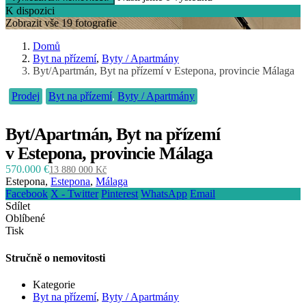
K dispozici
Zobrazit vše 19 fotografie
Domů
Byt na přízemí
,
Byty / Apartmány
Byt/Apartmán, Byt na přízemí v Estepona, provincie Málaga
Prodej
Byt na přízemí
,
Byty / Apartmány
Byt/Apartmán, Byt na přízemí
v Estepona, provincie Málaga
570.000 €
13 880 000 Kč
Estepona,
Estepona
,
Málaga
Facebook
X - Twitter
Pinterest
WhatsApp
Email
Sdílet
Oblíbené
Tisk
Stručně o nemovitosti
Kategorie
Byt na přízemí
,
Byty / Apartmány