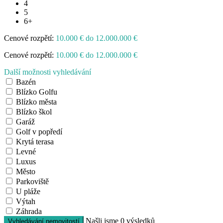
4
5
6+
Cenové rozpětí:
10.000 € do 12.000.000 €
Cenové rozpětí:
10.000 € do 12.000.000 €
Další možnosti vyhledávání
Bazén
Blízko Golfu
Blízko města
Blízko škol
Garáž
Golf v popředí
Krytá terasa
Levné
Luxus
Město
Parkoviště
U pláže
Výtah
Záhrada
Našli jsme
0
výsledků
Vyhledávání nemovitostí