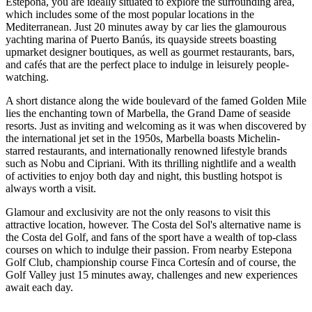
Estepona, you are ideally situated to explore the surrounding area,
which includes some of the most popular locations in the
Mediterranean. Just 20 minutes away by car lies the glamourous
yachting marina of Puerto Banús, its quayside streets boasting
upmarket designer boutiques, as well as gourmet restaurants, bars,
and cafés that are the perfect place to indulge in leisurely people-
watching.
A short distance along the wide boulevard of the famed Golden Mile
lies the enchanting town of Marbella, the Grand Dame of seaside
resorts. Just as inviting and welcoming as it was when discovered by
the international jet set in the 1950s, Marbella boasts Michelin-
starred restaurants, and internationally renowned lifestyle brands
such as Nobu and Cipriani. With its thrilling nightlife and a wealth
of activities to enjoy both day and night, this bustling hotspot is
always worth a visit.
Glamour and exclusivity are not the only reasons to visit this
attractive location, however. The Costa del Sol's alternative name is
the Costa del Golf, and fans of the sport have a wealth of top-class
courses on which to ‌indulge ‌their ‌passion. ‌From ‌nearby Estepona
‌Golf ‌Club, championship ‌course Finca ‌Cortesín and of ‌course, ‌the
‌Golf Valley just ‌15 ‌minutes away, challenges ‌and ‌new ‌experiences
‌await ‌each ‌day.