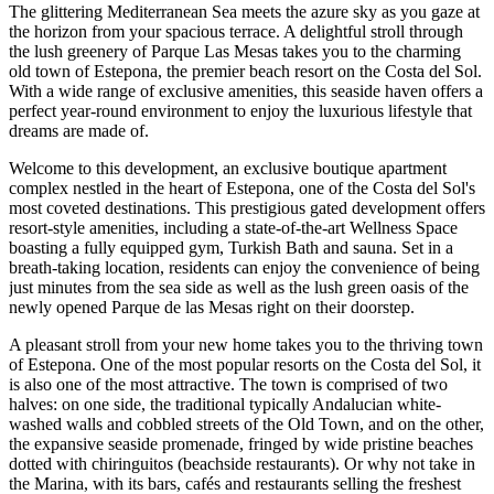
The glittering Mediterranean Sea meets the azure sky as you gaze at
the horizon from your spacious terrace. A delightful stroll through
the lush greenery of Parque Las Mesas takes you to the charming
old town of Estepona, the premier beach resort on the Costa del Sol.
With a wide range of exclusive amenities, this seaside haven offers a
perfect year-round environment to enjoy the luxurious lifestyle that
dreams are made of.
Welcome to this development, an exclusive boutique apartment
complex nestled in the heart of Estepona, one of the Costa del Sol's
most coveted destinations. This prestigious gated development offers
resort-style amenities, including a state-of-the-art Wellness Space
boasting a fully equipped gym, Turkish Bath and sauna. Set in a
breath-taking location, residents can enjoy the convenience of being
just minutes from the sea side as well as the lush green oasis of the
newly opened Parque de las Mesas right on their doorstep.
A pleasant stroll from your new home takes you to the thriving town
of Estepona. One of the most popular resorts on the Costa del Sol, it
is also one of the most attractive. The town is comprised of two
halves: on one side, the traditional typically Andalucian white-
washed walls and cobbled streets of the Old Town, and on the other,
the expansive seaside promenade, fringed by wide pristine beaches
dotted with chiringuitos (beachside restaurants). Or why not take in
the Marina, with its bars, cafés and restaurants selling the freshest