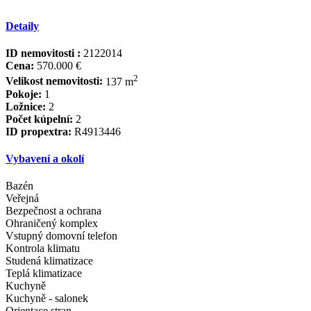
Detaily
ID nemovitosti :
2122014
Cena:
570.000 €
2
Velikost nemovitosti:
137 m
Pokoje:
1
Ložnice:
2
Počet kúpelní:
2
ID propextra:
R4913446
Vybavení a okolí
Bazén
Veřejná
Bezpečnost a ochrana
Ohraničený komplex
Vstupný domovní telefon
Kontrola klimatu
Studená klimatizace
Teplá klimatizace
Kuchyně
Kuchyně - salonek
Orientace stran