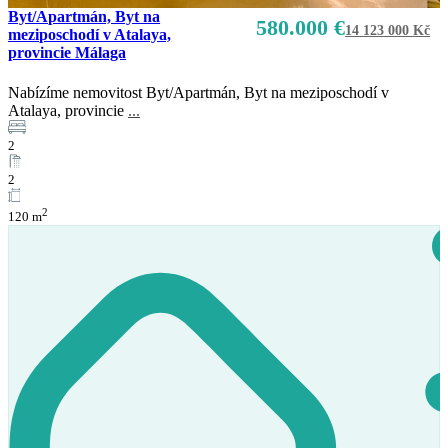
Byt/Apartmán, Byt na
580.000 €
14 123 000 Kč
meziposchodí v Atalaya,
provincie Málaga
Prodej
K dispozici
Nabízíme nemovitost Byt/Apartmán, Byt na meziposchodí v
Atalaya, provincie
...
2
2
2
120 m