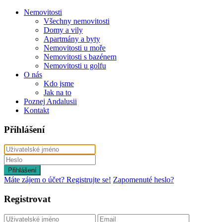
Nemovitosti
Všechny nemovitosti
Domy a vily
Apartmány a byty
Nemovitosti u moře
Nemovitosti s bazénem
Nemovitosti u golfu
O nás
Kdo jsme
Jak na to
Poznej Andalusii
Kontakt
Přihlášení
Přihlášení
Máte zájem o účet? Registrujte se!
Zapomenuté heslo?
Registrovat