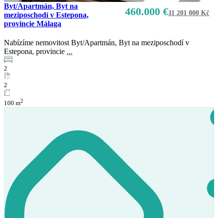
Byt/Apartmán, Byt na
460.000 €
11 201 000 Kč
meziposchodí v Estepona,
provincie Málaga
Nabízíme nemovitost Byt/Apartmán, Byt na meziposchodí v
Estepona, provincie
...
2
2
2
100 m