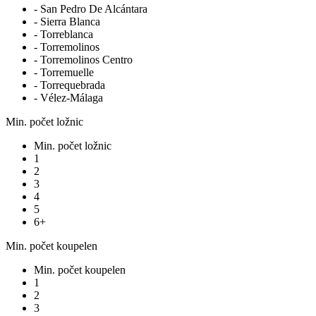
- San Pedro De Alcántara
- Sierra Blanca
- Torreblanca
- Torremolinos
- Torremolinos Centro
- Torremuelle
- Torrequebrada
- Vélez-Málaga
Min. počet ložnic
Min. počet ložnic
1
2
3
4
5
6+
Min. počet koupelen
Min. počet koupelen
1
2
3