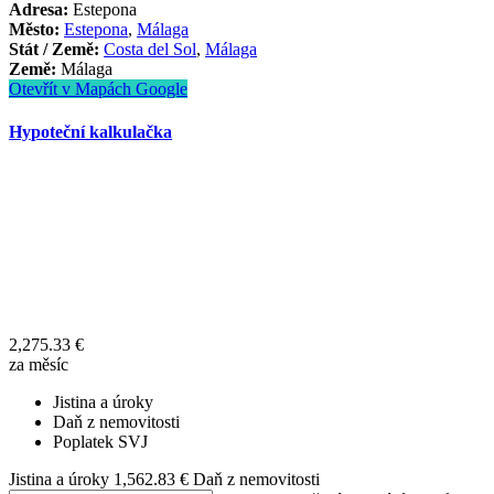
Adresa:
Estepona
Město:
Estepona
,
Málaga
Stát / Země:
Costa del Sol
,
Málaga
Země:
Málaga
Otevřít v Mapách Google
Hypoteční kalkulačka
2,275.33
€
za měsíc
Jistina a úroky
Daň z nemovitosti
Poplatek SVJ
Jistina a úroky
1,562.83
€
Daň z nemovitosti