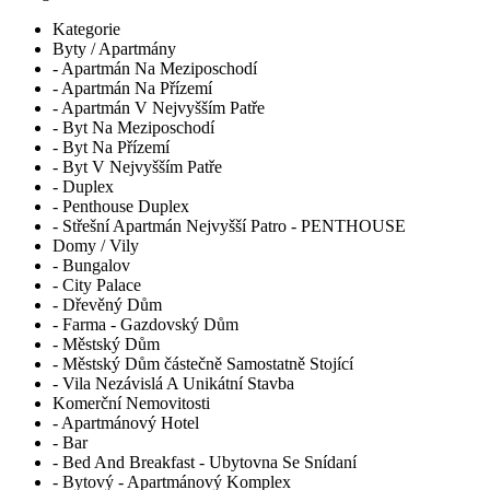
Kategorie
Byty / Apartmány
- Apartmán Na Meziposchodí
- Apartmán Na Přízemí
- Apartmán V Nejvyšším Patře
- Byt Na Meziposchodí
- Byt Na Přízemí
- Byt V Nejvyšším Patře
- Duplex
- Penthouse Duplex
- Střešní Apartmán Nejvyšší Patro - PENTHOUSE
Domy / Vily
- Bungalov
- City Palace
- Dřevěný Dům
- Farma - Gazdovský Dům
- Městský Dům
- Městský Dům částečně Samostatně Stojící
- Vila Nezávislá A Unikátní Stavba
Komerční Nemovitosti
- Apartmánový Hotel
- Bar
- Bed And Breakfast - Ubytovna Se Snídaní
- Bytový - Apartmánový Komplex