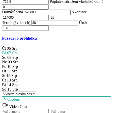
Poplatek sdružení vlastníků domů
Domácí cena
Akontace
Termín(*v letech)
Úrok
Požádej o prohlídku
Čt
06
Srp
Pá
07
Srp
So
08
Srp
Ne
09
Srp
Po
10
Srp
Út
11
Srp
St
12
Srp
Čt
13
Srp
Pá
14
Srp
So
15
Srp
Osobně
Video Chat