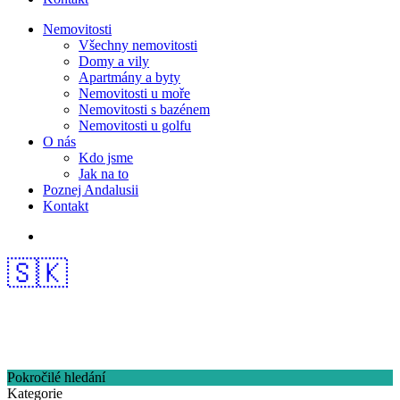
Nemovitosti
Všechny nemovitosti
Domy a vily
Apartmány a byty
Nemovitosti u moře
Nemovitosti s bazénem
Nemovitosti u golfu
O nás
Kdo jsme
Jak na to
Poznej Andalusii
Kontakt
🇸🇰
Pokročilé hledání
Kategorie