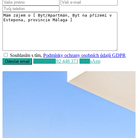
Souhlasím s tím,
Podmínky ochrany osobních údajů GDPR
Volat
+34 692 448 373
WhatsApp