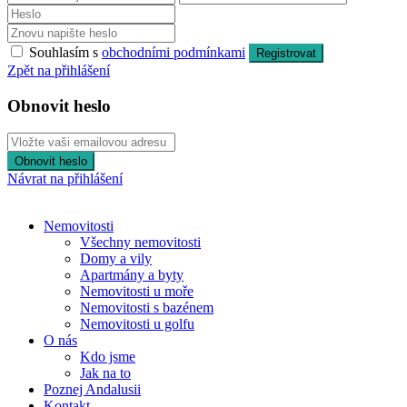
Souhlasím s
obchodními podmínkami
Registrovat
Zpět na přihlášení
Obnovit heslo
Obnovit heslo
Návrat na přihlášení
Nemovitosti
Všechny nemovitosti
Domy a vily
Apartmány a byty
Nemovitosti u moře
Nemovitosti s bazénem
Nemovitosti u golfu
O nás
Kdo jsme
Jak na to
Poznej Andalusii
Kontakt