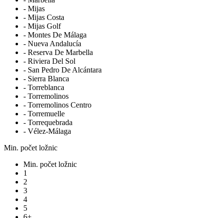
- Mijas
- Mijas Costa
- Mijas Golf
- Montes De Málaga
- Nueva Andalucía
- Reserva De Marbella
- Riviera Del Sol
- San Pedro De Alcántara
- Sierra Blanca
- Torreblanca
- Torremolinos
- Torremolinos Centro
- Torremuelle
- Torrequebrada
- Vélez-Málaga
Min. počet ložnic
Min. počet ložnic
1
2
3
4
5
6+