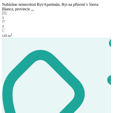
Nabízíme nemovitost Byt/Apartmán, Byt na přízemí v Sierra
Blanca, provincie
...
3
3
2
145 m