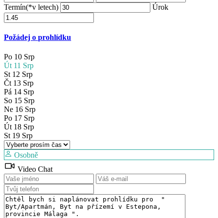
Termín(*v letech)
Úrok
Požádej o prohlídku
Po
10
Srp
Út
11
Srp
St
12
Srp
Čt
13
Srp
Pá
14
Srp
So
15
Srp
Ne
16
Srp
Po
17
Srp
Út
18
Srp
St
19
Srp
Osobně
Video Chat