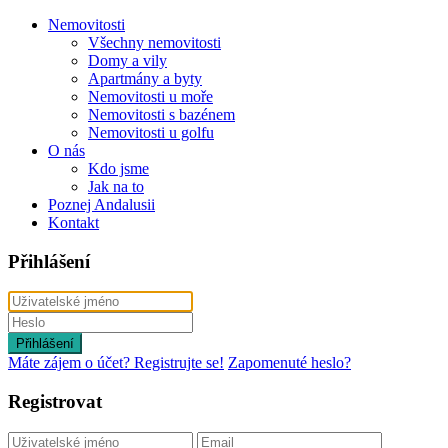
Nemovitosti
Všechny nemovitosti
Domy a vily
Apartmány a byty
Nemovitosti u moře
Nemovitosti s bazénem
Nemovitosti u golfu
O nás
Kdo jsme
Jak na to
Poznej Andalusii
Kontakt
Přihlášení
Přihlášení
Máte zájem o účet? Registrujte se!
Zapomenuté heslo?
Registrovat