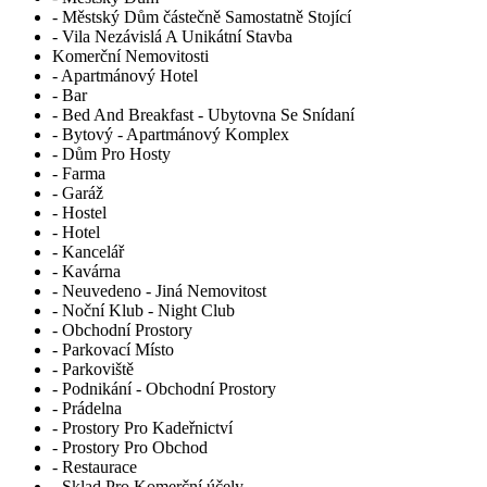
- Městský Dům částečně Samostatně Stojící
- Vila Nezávislá A Unikátní Stavba
Komerční Nemovitosti
- Apartmánový Hotel
- Bar
- Bed And Breakfast - Ubytovna Se Snídaní
- Bytový - Apartmánový Komplex
- Dům Pro Hosty
- Farma
- Garáž
- Hostel
- Hotel
- Kancelář
- Kavárna
- Neuvedeno - Jiná Nemovitost
- Noční Klub - Night Club
- Obchodní Prostory
- Parkovací Místo
- Parkoviště
- Podnikání - Obchodní Prostory
- Prádelna
- Prostory Pro Kadeřnictví
- Prostory Pro Obchod
- Restaurace
- Sklad Pro Komerční účely