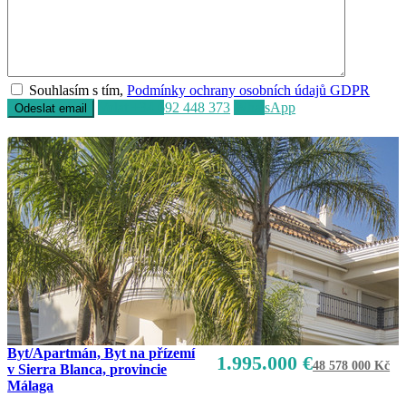
Souhlasím s tím,
Podmínky ochrany osobních údajů GDPR
Volat
+34 692 448 373
WhatsApp
Byt/Apartmán, Byt na přízemí
1.995.000 €
48 578 000 Kč
v Sierra Blanca, provincie
Málaga