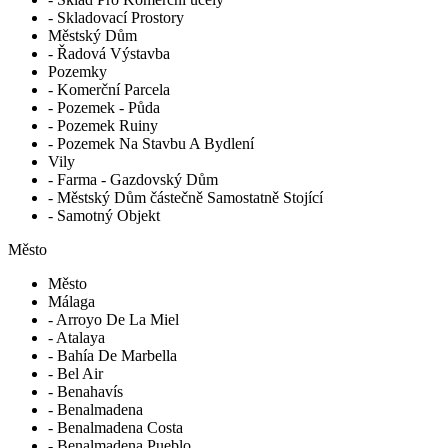
- Skladovací Prostory
Městský Dům
- Řadová Výstavba
Pozemky
- Komerční Parcela
- Pozemek - Půda
- Pozemek Ruiny
- Pozemek Na Stavbu A Bydlení
Vily
- Farma - Gazdovský Dům
- Městský Dům částečně Samostatně Stojící
- Samotný Objekt
Město
Město
Málaga
- Arroyo De La Miel
- Atalaya
- Bahía De Marbella
- Bel Air
- Benahavís
- Benalmadena
- Benalmadena Costa
- Benalmadena Pueblo