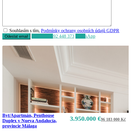
Souhlasím s tím,
Podmínky ochrany osobních údajů GDPR
Volat
+34 692 448 373
WhatsApp
Byt/Apartmán, Penthouse
3.950.000 €
96 183 000 Kč
Duplex v Nueva Andalucía,
provincie Málaga