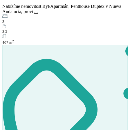
Nabízíme nemovitost Byt/Apartmán, Penthouse Duplex v Nueva
Prodej
Andalucía, provi
...
K dispozici
3
3.5
2
407 m