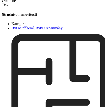
Oblíbené
Tisk
Stručně o nemovitosti
Kategorie
Byt na přízemí
,
Byty / Apartmány