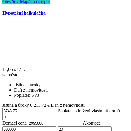
Otevřít v Mapách Google
Hypoteční kalkulačka
11,955.47
€
za měsíc
Jistina a úroky
Daň z nemovitosti
Poplatek SVJ
Jistina a úroky
8,211.72
€
Daň z nemovitosti
Poplatek sdružení vlastníků domů
Domácí cena
Akontace