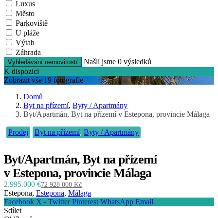
Luxus
Město
Parkoviště
U pláže
Výtah
Záhrada
Našli jsme
0
výsledků
Vyhledávání nemovitostí
K dispozici
Zobrazit vše 19 fotografie
Domů
Byt na přízemí
,
Byty / Apartmány
Byt/Apartmán, Byt na přízemí v Estepona, provincie Málaga
Prodej
Byt na přízemí
,
Byty / Apartmány
Byt/Apartmán, Byt na přízemí
v Estepona, provincie Málaga
2.995.000 €
72 928 000 Kč
Estepona,
Estepona
,
Málaga
Facebook
X - Twitter
Pinterest
WhatsApp
Email
Sdílet