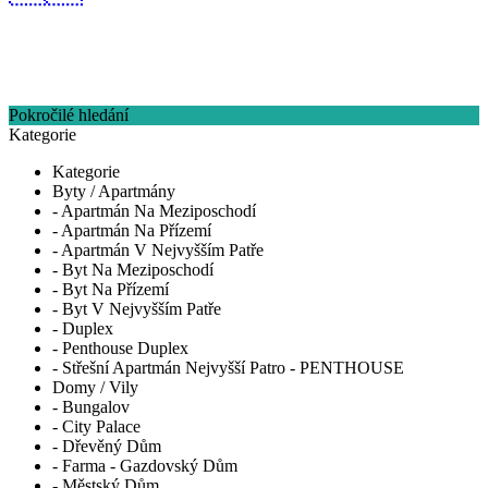
Pokročilé hledání
Kategorie
Kategorie
Byty / Apartmány
- Apartmán Na Meziposchodí
- Apartmán Na Přízemí
- Apartmán V Nejvyšším Patře
- Byt Na Meziposchodí
- Byt Na Přízemí
- Byt V Nejvyšším Patře
- Duplex
- Penthouse Duplex
- Střešní Apartmán Nejvyšší Patro - PENTHOUSE
Domy / Vily
- Bungalov
- City Palace
- Dřevěný Dům
- Farma - Gazdovský Dům
- Městský Dům