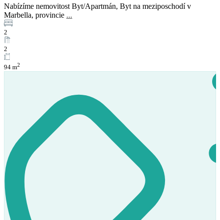
Nabízíme nemovitost Byt/Apartmán, Byt na meziposchodí v
Marbella, provincie
...
2
2
2
94 m