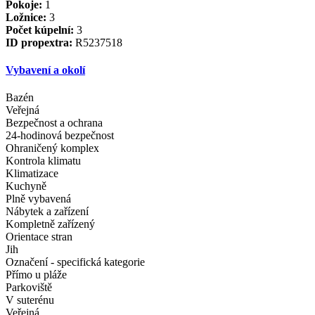
Pokoje:
1
Ložnice:
3
Počet kúpelní:
3
ID propextra:
R5237518
Vybavení a okolí
Bazén
Veřejná
Bezpečnost a ochrana
24-hodinová bezpečnost
Ohraničený komplex
Kontrola klimatu
Klimatizace
Kuchyně
Plně vybavená
Nábytek a zařízení
Kompletně zařízený
Orientace stran
Jih
Označení - specifická kategorie
Přímo u pláže
Parkoviště
V suterénu
Veřejná