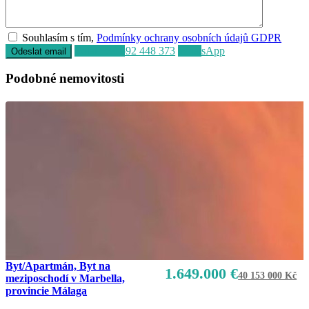
Souhlasím s tím,
Podmínky ochrany osobních údajů GDPR
Volat
+34 692 448 373
WhatsApp
Podobné nemovitosti
Byt/Apartmán, Byt na
1.649.000 €
40 153 000 Kč
meziposchodí v Marbella,
provincie Málaga