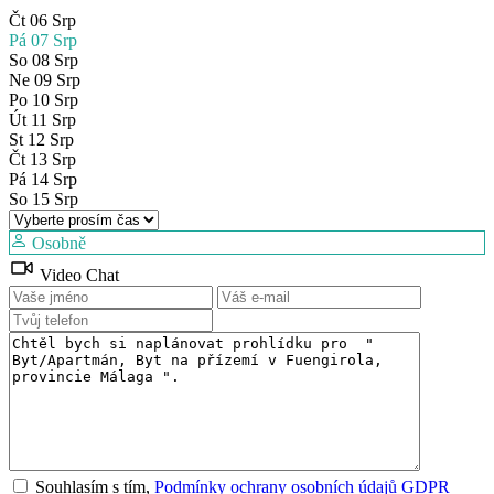
Čt
06
Srp
Pá
07
Srp
So
08
Srp
Ne
09
Srp
Po
10
Srp
Út
11
Srp
St
12
Srp
Čt
13
Srp
Pá
14
Srp
So
15
Srp
Osobně
Video Chat
Souhlasím s tím,
Podmínky ochrany osobních údajů GDPR