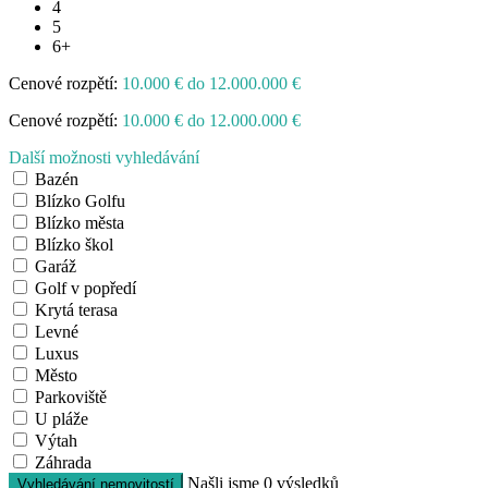
4
5
6+
Cenové rozpětí:
10.000 € do 12.000.000 €
Cenové rozpětí:
10.000 € do 12.000.000 €
Další možnosti vyhledávání
Bazén
Blízko Golfu
Blízko města
Blízko škol
Garáž
Golf v popředí
Krytá terasa
Levné
Luxus
Město
Parkoviště
U pláže
Výtah
Záhrada
Našli jsme
0
výsledků
Vyhledávání nemovitostí