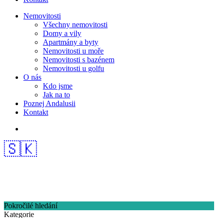
Nemovitosti
Všechny nemovitosti
Domy a vily
Apartmány a byty
Nemovitosti u moře
Nemovitosti s bazénem
Nemovitosti u golfu
O nás
Kdo jsme
Jak na to
Poznej Andalusii
Kontakt
🇸🇰
Pokročilé hledání
Kategorie