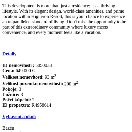
This development is more than just a residence; it's a thriving
lifestyle. With its elegant design, world-class amenities, and prime
location within Higueron Resort, this is your chance ‌to ‌experience
‌an ‌unparalleled ‌standard of ‌living. ‌Don't miss ‌the opportunity ‌to be
part ‌of ‌this ‌extraordinary community where ‌luxury ‌meets
convenience, and ‌every ‌moment ‌feels ‌like ‌a ‌vacation.
Detaily
ID nemovitosti :
5050033
Cena:
649.000 €
2
Velikost nemovitosti:
93 m
2
Velikost pozemku nemovitosti:
200 m
Pokoje:
3
Ložnice:
3
Počet kúpelní:
2
ID propextra:
R4958614
Vybavení a okolí
Bazén