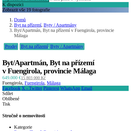
K dispozici
Zobrazit vše 19 fotografie
Domů
Byt na přízemí
,
Byty / Apartmány
Byt/Apartmán, Byt na přízemí v Fuengirola, provincie
Málaga
Prodej
Byt na přízemí
,
Byty / Apartmány
Byt/Apartmán, Byt na přízemí
v Fuengirola, provincie Málaga
649.000 €
15 803 000 Kč
Fuengirola,
Fuengirola
,
Málaga
Facebook
X - Twitter
Pinterest
WhatsApp
Email
Sdílet
Oblíbené
Tisk
Stručně o nemovitosti
Kategorie