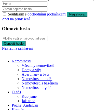
Souhlasím s
obchodními podmínkami
Registrovat
Zpět na přihlášení
Obnovit heslo
Obnovit heslo
Návrat na přihlášení
Nemovitosti
Všechny nemovitosti
Domy a vily
Apartmány a byty
Nemovitosti u moře
Nemovitosti s bazénem
Nemovitosti u golfu
O nás
Kdo jsme
Jak na to
Poznej Andalusii
Kontakt