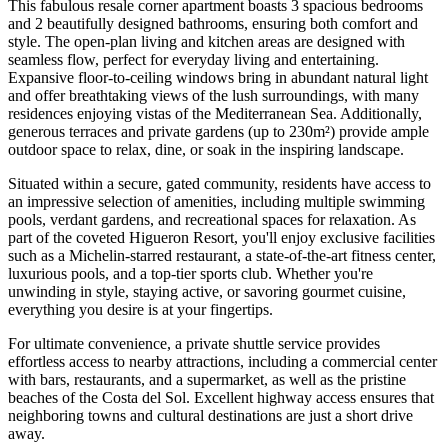
This fabulous resale corner apartment boasts 3 spacious bedrooms
and 2 beautifully designed bathrooms, ensuring both comfort and
style. The open-plan living and kitchen areas are designed with
seamless flow, perfect for everyday living and entertaining.
Expansive floor-to-ceiling windows bring in abundant natural light
and offer breathtaking views of the lush surroundings, with many
residences enjoying vistas of the Mediterranean Sea. Additionally,
generous terraces and private gardens (up to 230m²) provide ample
outdoor space to relax, dine, or soak in the inspiring landscape.
Situated within a secure, gated community, residents have access to
an impressive selection of amenities, including multiple swimming
pools, verdant gardens, and recreational spaces for relaxation. As
part of the coveted Higueron Resort, you'll enjoy exclusive facilities
such as a Michelin-starred restaurant, a state-of-the-art fitness center,
luxurious pools, and a top-tier sports club. Whether you're
unwinding in style, staying active, or savoring gourmet cuisine,
everything you desire is at your fingertips.
For ultimate convenience, a private shuttle service provides
effortless access to nearby attractions, including a commercial center
with bars, restaurants, and a supermarket, as well as the pristine
beaches of the Costa del Sol. Excellent highway access ensures that
neighboring towns and cultural destinations are just a short drive
away.