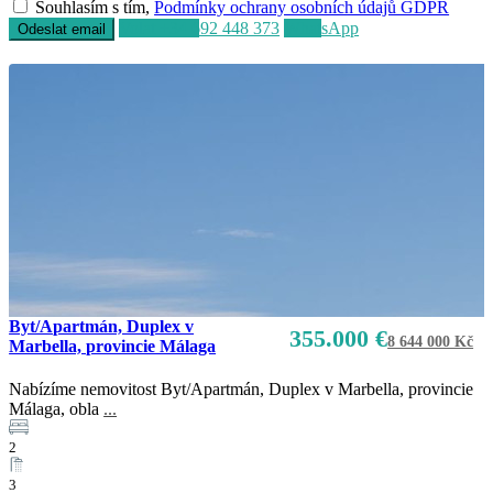
Souhlasím s tím,
Podmínky ochrany osobních údajů GDPR
Volat
+34 692 448 373
WhatsApp
Byt/Apartmán, Duplex v
355.000 €
8 644 000 Kč
Marbella, provincie Málaga
Nabízíme nemovitost Byt/Apartmán, Duplex v Marbella, provincie
Málaga, obla
...
2
3