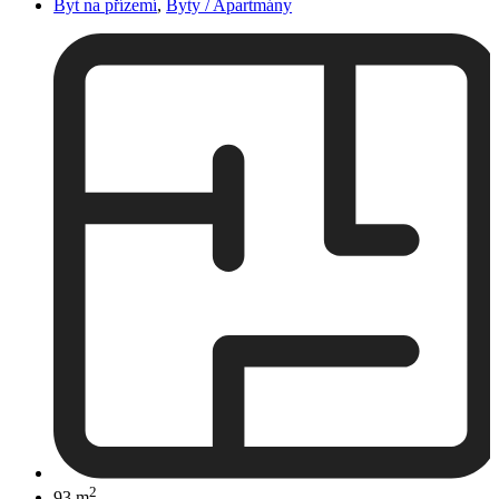
Byt na přízemí
,
Byty / Apartmány
2
93 m