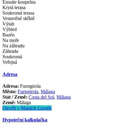
Ensuite koupelna
Krytá terasa
Soukromá terasa
Vestavěné skříně
Výtah
Výhled
Bazén
Na moře
Na záhradu
Záhrada
Soukromá
Veřejná
Adresa
Adresa:
Fuengirola
Město:
Fuengirola
,
Málaga
Stát / Země:
Costa del Sol
,
Málaga
Země:
Málaga
Otevřít v Mapách Google
Hypoteční kalkulačka