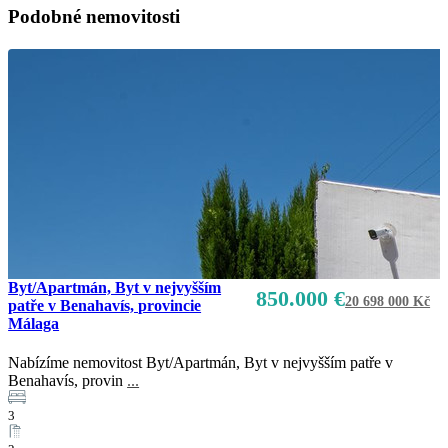
Podobné nemovitosti
Byt/Apartmán, Byt v nejvyšším
850.000 €
20 698 000 Kč
patře v Benahavís, provincie
Málaga
Nabízíme nemovitost Byt/Apartmán, Byt v nejvyšším patře v
Benahavís, provin
...
3