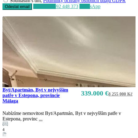
Souhlasím s tím,
Podmínky ochrany osobních údajů GDPR
Volat
+34 692 448 373
WhatsApp
Byt/Apartmán, Byt v nejvyšším
339.000 €
8 255 000 Kč
patře v Estepona, provincie
Málaga
Nabízíme nemovitost Byt/Apartmán, Byt v nejvyšším patře v
Prodej
Estepona, provinc
...
K dispozici
4