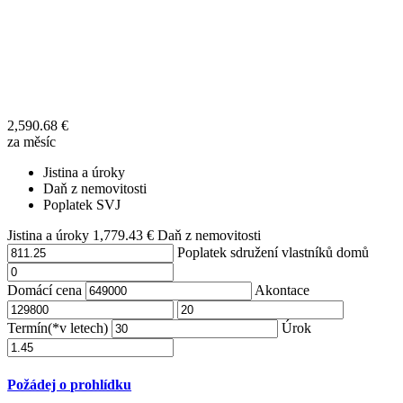
2,590.68
€
za měsíc
Jistina a úroky
Daň z nemovitosti
Poplatek SVJ
Jistina a úroky
1,779.43
€
Daň z nemovitosti
Poplatek sdružení vlastníků domů
Domácí cena
Akontace
Termín(*v letech)
Úrok
Požádej o prohlídku