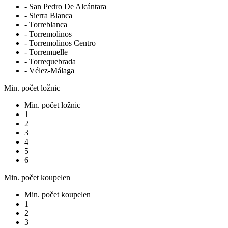
- San Pedro De Alcántara
- Sierra Blanca
- Torreblanca
- Torremolinos
- Torremolinos Centro
- Torremuelle
- Torrequebrada
- Vélez-Málaga
Min. počet ložnic
Min. počet ložnic
1
2
3
4
5
6+
Min. počet koupelen
Min. počet koupelen
1
2
3