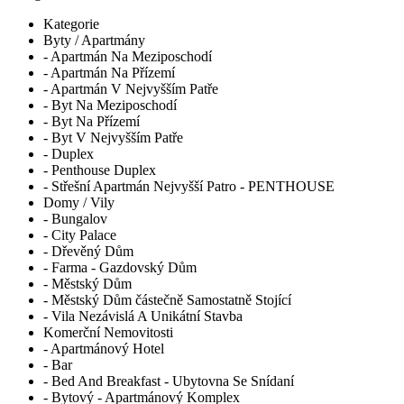
Kategorie
Byty / Apartmány
- Apartmán Na Meziposchodí
- Apartmán Na Přízemí
- Apartmán V Nejvyšším Patře
- Byt Na Meziposchodí
- Byt Na Přízemí
- Byt V Nejvyšším Patře
- Duplex
- Penthouse Duplex
- Střešní Apartmán Nejvyšší Patro - PENTHOUSE
Domy / Vily
- Bungalov
- City Palace
- Dřevěný Dům
- Farma - Gazdovský Dům
- Městský Dům
- Městský Dům částečně Samostatně Stojící
- Vila Nezávislá A Unikátní Stavba
Komerční Nemovitosti
- Apartmánový Hotel
- Bar
- Bed And Breakfast - Ubytovna Se Snídaní
- Bytový - Apartmánový Komplex