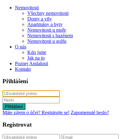
Nemovitosti
Všechny nemovitosti
Domy a vily
Apartmány a byty
Nemovitosti u moře
Nemovitosti s bazénem
Nemovitosti u golfu
O nás
Kdo jsme
Jak na to
Poznej Andalusii
Kontakt
Přihlášení
Přihlášení
Máte zájem o účet? Registrujte se!
Zapomenuté heslo?
Registrovat