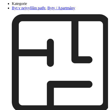
Kategorie
Byt v nejvyšším patře
,
Byty / Apartmány