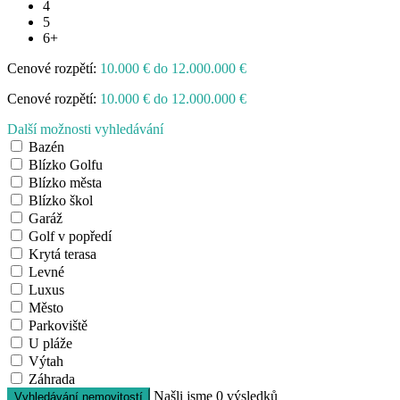
4
5
6+
Cenové rozpětí:
10.000 € do 12.000.000 €
Cenové rozpětí:
10.000 € do 12.000.000 €
Další možnosti vyhledávání
Bazén
Blízko Golfu
Blízko města
Blízko škol
Garáž
Golf v popředí
Krytá terasa
Levné
Luxus
Město
Parkoviště
U pláže
Výtah
Záhrada
Našli jsme
0
výsledků
Vyhledávání nemovitostí