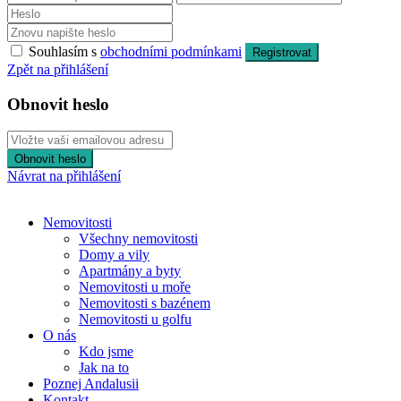
Souhlasím s
obchodními podmínkami
Registrovat
Zpět na přihlášení
Obnovit heslo
Obnovit heslo
Návrat na přihlášení
Nemovitosti
Všechny nemovitosti
Domy a vily
Apartmány a byty
Nemovitosti u moře
Nemovitosti s bazénem
Nemovitosti u golfu
O nás
Kdo jsme
Jak na to
Poznej Andalusii
Kontakt