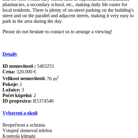
pharmacies, a secondary school, etc., making daily life easier for
local residents. There is plenty of on-street parking on the building's
street ‌and ‌on ‌the ‌parallel ‌and adjacent ‌streets, ‌making it ‌very easy ‌to
park in ‌the ‌area ‌during the day.
Please ‌do ‌not hesitate to ‌contact ‌us ‌to ‌arrange ‌a ‌viewing!
Detaily
ID nemovitosti :
5403251
Cena:
320.000 €
2
Velikost nemovitosti:
76 m
Pokoje:
1
Ložnice:
3
Počet kúpelní:
2
ID propextra:
R5374540
Vybavení a okolí
Bezpečnost a ochrana
Vstupný domovní telefon
Kontrola klimatu