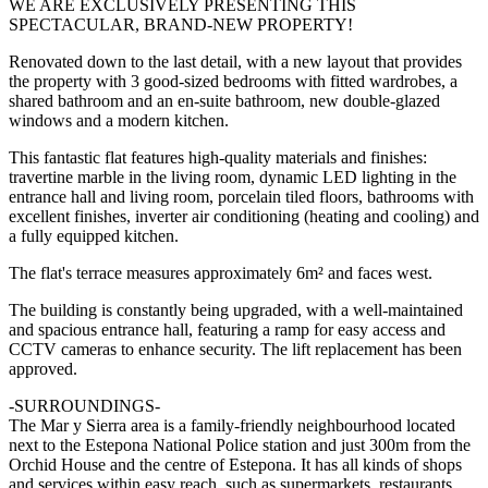
WE ARE EXCLUSIVELY PRESENTING THIS
SPECTACULAR, BRAND-NEW PROPERTY!
Renovated down to the last detail, with a new layout that provides
the property with 3 good-sized bedrooms with fitted wardrobes, a
shared bathroom and an en-suite bathroom, new double-glazed
windows and a modern kitchen.
This fantastic flat features high-quality materials and finishes:
travertine marble in the living room, dynamic LED lighting in the
entrance hall and living room, porcelain tiled floors, bathrooms with
excellent finishes, inverter air conditioning (heating and cooling) and
a fully equipped kitchen.
The flat's terrace measures approximately 6m² and faces west.
The building is constantly being upgraded, with a well-maintained
and spacious entrance hall, featuring a ramp for easy access and
CCTV cameras to enhance security. The lift replacement has been
approved.
-SURROUNDINGS-
The Mar y Sierra area is a family-friendly neighbourhood located
next to the Estepona National Police station and just 300m from the
Orchid House and the centre of Estepona. It has all kinds of shops
and services within easy reach, such as supermarkets, restaurants,