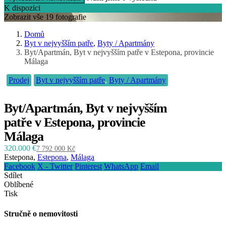
K dispozici
Zobrazit vše 19 fotografie
Domů
Byt v nejvyšším patře
,
Byty / Apartmány
Byt/Apartmán, Byt v nejvyšším patře v Estepona, provincie
Málaga
Prodej
Byt v nejvyšším patře
,
Byty / Apartmány
Byt/Apartmán, Byt v nejvyšším
patře v Estepona, provincie
Málaga
320.000 €
7 792 000 Kč
Estepona,
Estepona
,
Málaga
Facebook
X - Twitter
Pinterest
WhatsApp
Email
Sdílet
Oblíbené
Tisk
Stručně o nemovitosti