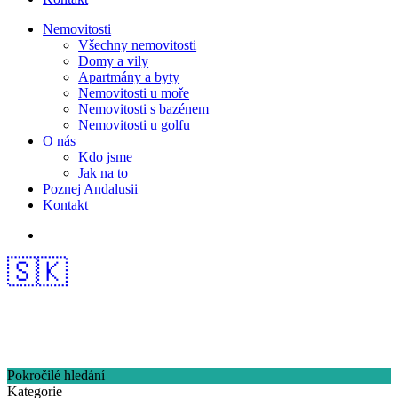
Nemovitosti
Všechny nemovitosti
Domy a vily
Apartmány a byty
Nemovitosti u moře
Nemovitosti s bazénem
Nemovitosti u golfu
O nás
Kdo jsme
Jak na to
Poznej Andalusii
Kontakt
🇸🇰
Pokročilé hledání
Kategorie