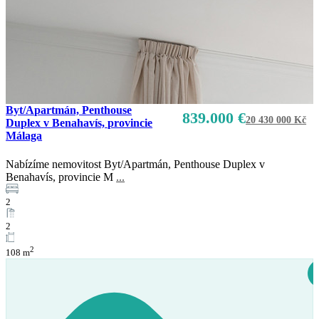
Byt/Apartmán, Penthouse
839.000 €
20 430 000 Kč
Duplex v Benahavís, provincie
Málaga
Nabízíme nemovitost Byt/Apartmán, Penthouse Duplex v
Benahavís, provincie M
...
2
2
2
108 m