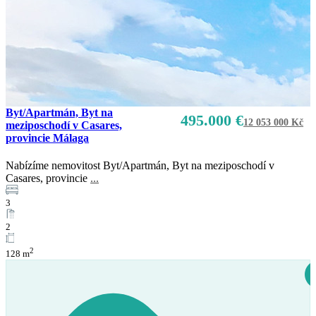
Byt/Apartmán, Byt na
495.000 €
12 053 000 Kč
meziposchodí v Casares,
provincie Málaga
Nabízíme nemovitost Byt/Apartmán, Byt na meziposchodí v
Prodej
Casares, provincie
...
K dispozici
3
2
2
128 m