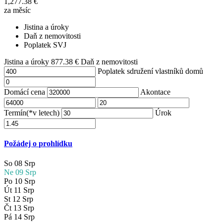
1,277.38
€
za měsíc
Jistina a úroky
Daň z nemovitosti
Poplatek SVJ
Jistina a úroky
877.38
€
Daň z nemovitosti
Poplatek sdružení vlastníků domů
Domácí cena
Akontace
Termín(*v letech)
Úrok
Požádej o prohlídku
So
08
Srp
Ne
09
Srp
Po
10
Srp
Út
11
Srp
St
12
Srp
Čt
13
Srp
Pá
14
Srp