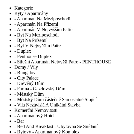
Kategorie
Byty / Apartmány
- Apartmán Na Meziposchodí
- Apartmán Na Přízemí
- Apartmán V Nejvyšším Patře
- Byt Na Meziposchodí
- Byt Na Přízemí
- Byt V Nejvyšším Patře
- Duplex
- Penthouse Duplex
- Střešní Apartmán Nejvyšší Patro - PENTHOUSE
Domy / Vily
- Bungalov
- City Palace
- Dřevěný Dům
- Farma - Gazdovský Dům
- Městský Dům
- Městský Dům částečně Samostatně Stojící
- Vila Nezávislá A Unikátní Stavba
Komerční Nemovitosti
- Apartmánový Hotel
- Bar
- Bed And Breakfast - Ubytovna Se Snídaní
- Bytový - Apartmánový Komplex