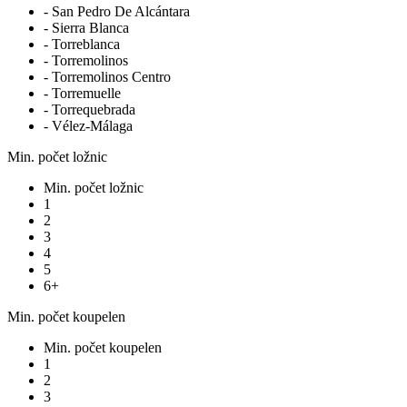
- San Pedro De Alcántara
- Sierra Blanca
- Torreblanca
- Torremolinos
- Torremolinos Centro
- Torremuelle
- Torrequebrada
- Vélez-Málaga
Min. počet ložnic
Min. počet ložnic
1
2
3
4
5
6+
Min. počet koupelen
Min. počet koupelen
1
2
3