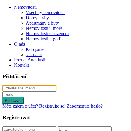
Nemovitosti
Všechny nemovitosti
Domy a vily
Apartmány a byty
Nemovitosti u moře
Nemovitosti s bazénem
Nemovitosti u golfu
O nás
Kdo jsme
Jak na to
Poznej Andalusii
Kontakt
Přihlášení
Přihlášení
Máte zájem o účet? Registrujte se!
Zapomenuté heslo?
Registrovat