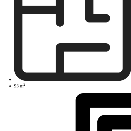
2
93 m