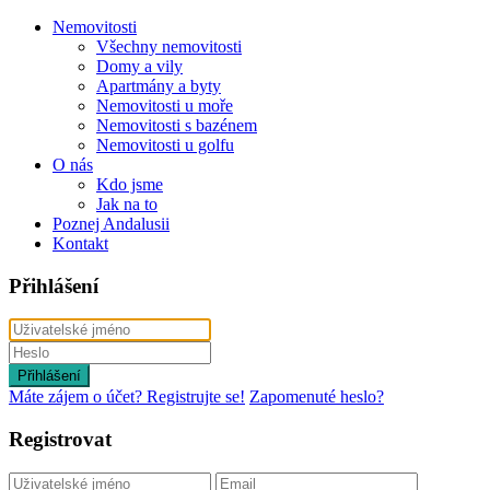
Nemovitosti
Všechny nemovitosti
Domy a vily
Apartmány a byty
Nemovitosti u moře
Nemovitosti s bazénem
Nemovitosti u golfu
O nás
Kdo jsme
Jak na to
Poznej Andalusii
Kontakt
Přihlášení
Přihlášení
Máte zájem o účet? Registrujte se!
Zapomenuté heslo?
Registrovat