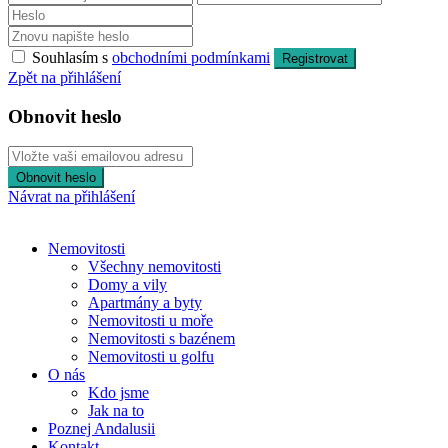
Souhlasím s
obchodními podmínkami
Registrovat
Zpět na přihlášení
Obnovit heslo
Obnovit heslo
Návrat na přihlášení
Nemovitosti
Všechny nemovitosti
Domy a vily
Apartmány a byty
Nemovitosti u moře
Nemovitosti s bazénem
Nemovitosti u golfu
O nás
Kdo jsme
Jak na to
Poznej Andalusii
Kontakt