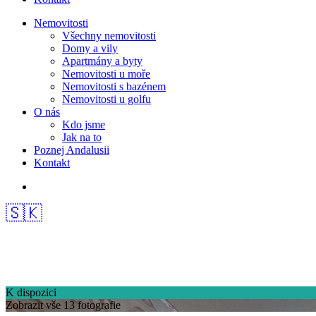
Nemovitosti
Všechny nemovitosti
Domy a vily
Apartmány a byty
Nemovitosti u moře
Nemovitosti s bazénem
Nemovitosti u golfu
O nás
Kdo jsme
Jak na to
Poznej Andalusii
Kontakt
🇸🇰
K dispozici
Zobrazit vše 13 fotografie