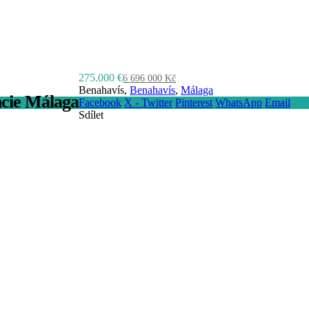
275.000 €
6 696 000 Kč
Benahavís,
Benahavís
,
Málaga
ncie Málaga
Facebook
X - Twitter
Pinterest
WhatsApp
Email
Sdílet