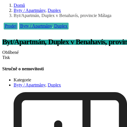
Domů
Byty / Apartmány
,
Duplex
Byt/Apartmán, Duplex v Benahavís, provincie Málaga
Prodej
Byty / Apartmány
,
Duplex
Byt/Apartmán, Duplex v Benahavís, provi
Oblíbené
Tisk
Stručně o nemovitosti
Kategorie
Byty / Apartmány
,
Duplex