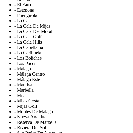
- El Faro
- Estepona
- Fuengirola
- La Cala
- La Cala De Mijas
- La Cala Del Moral
- La Cala Golf
- La Cala Hills
- La Capellania
- La Carihuela
- Los Boliches
- Los Pacos
- Málaga
- Málaga Centro
- Málaga Este
- Manilva
- Marbella
- Mijas
- Mijas Costa
- Mijas Golf
- Montes De Málaga
- Nueva Andalucía
- Reserva De Marbella
- Riviera Del Sol
- San Pedro De Alcántara