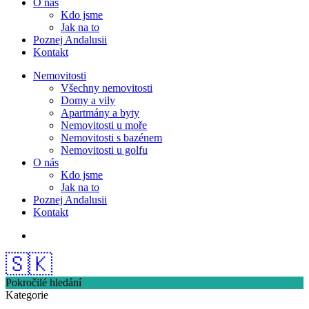
O nás
Kdo jsme
Jak na to
Poznej Andalusii
Kontakt
Nemovitosti
Všechny nemovitosti
Domy a vily
Apartmány a byty
Nemovitosti u moře
Nemovitosti s bazénem
Nemovitosti u golfu
O nás
Kdo jsme
Jak na to
Poznej Andalusii
Kontakt
🇸🇰
Pokročilé hledání
Kategorie