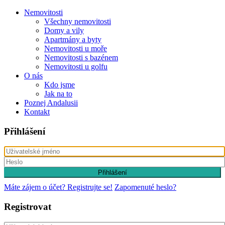
Nemovitosti
Všechny nemovitosti
Domy a vily
Apartmány a byty
Nemovitosti u moře
Nemovitosti s bazénem
Nemovitosti u golfu
O nás
Kdo jsme
Jak na to
Poznej Andalusii
Kontakt
Přihlášení
Přihlášení
Máte zájem o účet? Registrujte se!
Zapomenuté heslo?
Registrovat