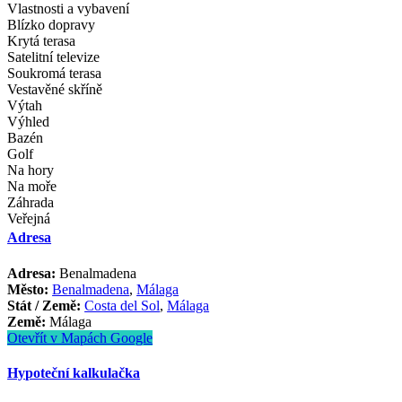
Vlastnosti a vybavení
Blízko dopravy
Krytá terasa
Satelitní televize
Soukromá terasa
Vestavěné skříně
Výtah
Výhled
Bazén
Golf
Na hory
Na moře
Záhrada
Veřejná
Adresa
Adresa:
Benalmadena
Město:
Benalmadena
,
Málaga
Stát / Země:
Costa del Sol
,
Málaga
Země:
Málaga
Otevřít v Mapách Google
Hypoteční kalkulačka