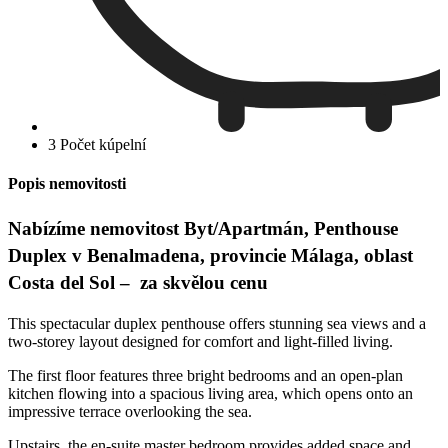
3 Počet kúpelní
Popis nemovitosti
Nabízíme nemovitost Byt/Apartmán, Penthouse
Duplex v Benalmadena, provincie Málaga, oblast
Costa del Sol – za skvělou cenu
This spectacular duplex penthouse offers stunning sea views and a
two-storey layout designed for comfort and light-filled living.
The first floor features three bright bedrooms and an open-plan
kitchen flowing into a spacious living area, which opens onto an
impressive terrace overlooking the sea.
Upstairs, the en-suite master bedroom provides added space and