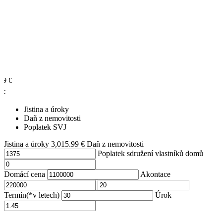
.99
€
íc
Jistina a úroky
Daň z nemovitosti
Poplatek SVJ
Jistina a úroky
3,015.99
€
Daň z nemovitosti
Poplatek sdružení vlastníků domů
Domácí cena
Akontace
Termín(*v letech)
Úrok