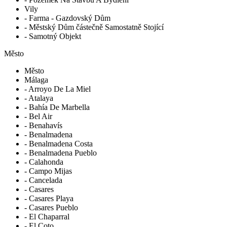
Vily
- Farma - Gazdovský Dům
- Městský Dům částečně Samostatně Stojící
- Samotný Objekt
Město
Město
Málaga
- Arroyo De La Miel
- Atalaya
- Bahía De Marbella
- Bel Air
- Benahavís
- Benalmadena
- Benalmadena Costa
- Benalmadena Pueblo
- Calahonda
- Campo Mijas
- Cancelada
- Casares
- Casares Playa
- Casares Pueblo
- El Chaparral
- El Coto