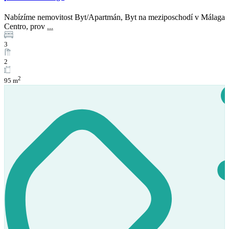
Nabízíme nemovitost Byt/Apartmán, Byt na meziposchodí v Málaga
Centro, prov
...
3
2
Prodej
2
95 m
K dispozici