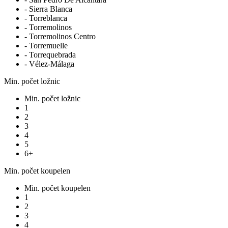
- Sierra Blanca
- Torreblanca
- Torremolinos
- Torremolinos Centro
- Torremuelle
- Torrequebrada
- Vélez-Málaga
Min. počet ložnic
Min. počet ložnic
1
2
3
4
5
6+
Min. počet koupelen
Min. počet koupelen
1
2
3
4