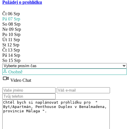
Požádej o prohlídku
Čt
06
Srp
Pá
07
Srp
So
08
Srp
Ne
09
Srp
Po
10
Srp
Út
11
Srp
St
12
Srp
Čt
13
Srp
Pá
14
Srp
So
15
Srp
Osobně
Video Chat