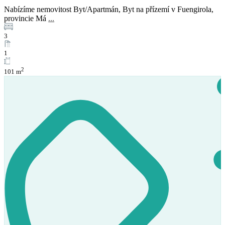
Nabízíme nemovitost Byt/Apartmán, Byt na přízemí v Fuengirola,
provincie Má
...
3
1
2
101 m