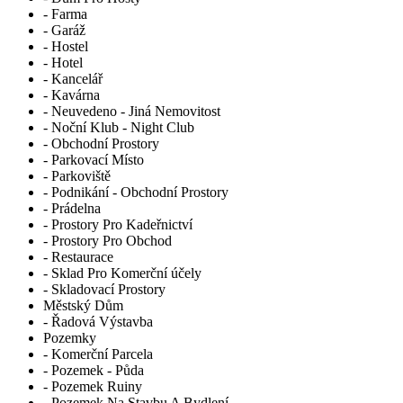
- Farma
- Garáž
- Hostel
- Hotel
- Kancelář
- Kavárna
- Neuvedeno - Jiná Nemovitost
- Noční Klub - Night Club
- Obchodní Prostory
- Parkovací Místo
- Parkoviště
- Podnikání - Obchodní Prostory
- Prádelna
- Prostory Pro Kadeřnictví
- Prostory Pro Obchod
- Restaurace
- Sklad Pro Komerční účely
- Skladovací Prostory
Městský Dům
- Řadová Výstavba
Pozemky
- Komerční Parcela
- Pozemek - Půda
- Pozemek Ruiny
- Pozemek Na Stavbu A Bydlení