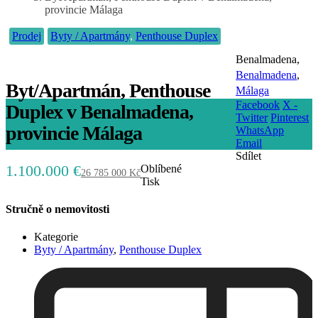
provincie Málaga
Prodej
Byty / Apartmány
,
Penthouse Duplex
Benalmadena,
Benalmadena
,
Byt/Apartmán, Penthouse
Málaga
Facebook
X -
Duplex v Benalmadena,
Twitter
Pinterest
provincie Málaga
WhatsApp
Email
Sdílet
1.100.000 €
Oblíbené
26 785 000 Kč
Tisk
Stručně o nemovitosti
Kategorie
Byty / Apartmány
,
Penthouse Duplex