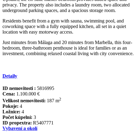
privacy. The property also includes a laundry room, two allocated
underground parking spaces, and a spacious storage room.
Residents benefit from a gym with sauna, swimming pool, and
coworking space with a fully equipped kitchen, all set in a quiet
location with easy ‌motorway ‌access.
Just ‌minutes ‌from ‌Málaga and ‌20 ‌minutes from ‌Marbella, this ‌four-
bedroom, three-bathroom penthouse ‌is ‌ideal ‌for families or ‌as ‌an
investment, combining ‌relaxed ‌coastal ‌living ‌with ‌city ‌convenience.
Detaily
ID nemovitosti :
5816995
Cena:
1.100.000 €
2
Velikost nemovitosti:
187 m
Pokoje:
4
Ložnice:
4
Počet kúpelní:
3
ID propextra:
R5407771
Vybavení a okolí