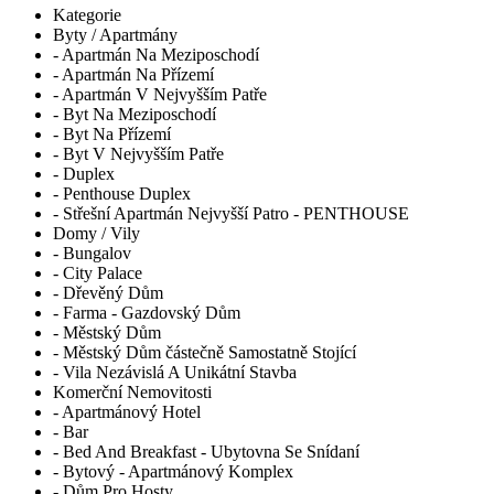
Kategorie
Byty / Apartmány
- Apartmán Na Meziposchodí
- Apartmán Na Přízemí
- Apartmán V Nejvyšším Patře
- Byt Na Meziposchodí
- Byt Na Přízemí
- Byt V Nejvyšším Patře
- Duplex
- Penthouse Duplex
- Střešní Apartmán Nejvyšší Patro - PENTHOUSE
Domy / Vily
- Bungalov
- City Palace
- Dřevěný Dům
- Farma - Gazdovský Dům
- Městský Dům
- Městský Dům částečně Samostatně Stojící
- Vila Nezávislá A Unikátní Stavba
Komerční Nemovitosti
- Apartmánový Hotel
- Bar
- Bed And Breakfast - Ubytovna Se Snídaní
- Bytový - Apartmánový Komplex
- Dům Pro Hosty