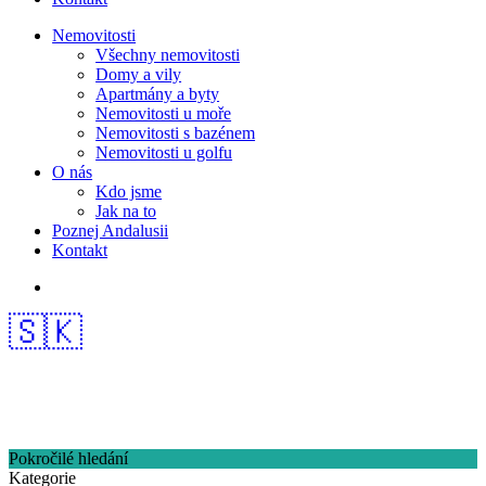
Nemovitosti
Všechny nemovitosti
Domy a vily
Apartmány a byty
Nemovitosti u moře
Nemovitosti s bazénem
Nemovitosti u golfu
O nás
Kdo jsme
Jak na to
Poznej Andalusii
Kontakt
🇸🇰
Pokročilé hledání
Kategorie