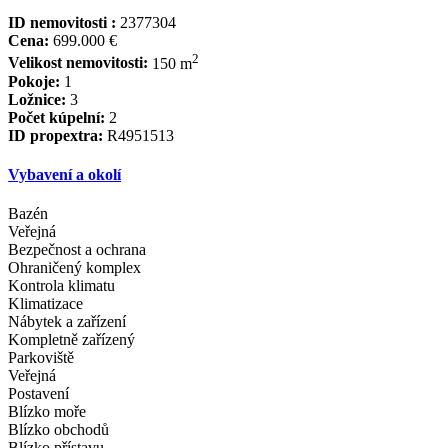
ID nemovitosti :
2377304
Cena:
699.000 €
2
Velikost nemovitosti:
150 m
Pokoje:
1
Ložnice:
3
Počet kúpelní:
2
ID propextra:
R4951513
Vybavení a okolí
Bazén
Veřejná
Bezpečnost a ochrana
Ohraničený komplex
Kontrola klimatu
Klimatizace
Nábytek a zařízení
Kompletně zařízený
Parkoviště
Veřejná
Postavení
Blízko moře
Blízko obchodů
Blízko přístavu