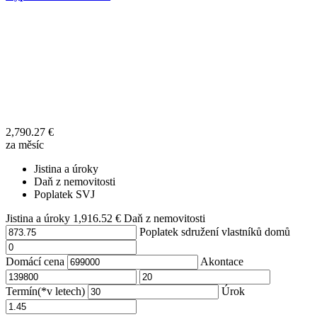
2,790.27
€
za měsíc
Jistina a úroky
Daň z nemovitosti
Poplatek SVJ
Jistina a úroky
1,916.52
€
Daň z nemovitosti
Poplatek sdružení vlastníků domů
Domácí cena
Akontace
Termín(*v letech)
Úrok