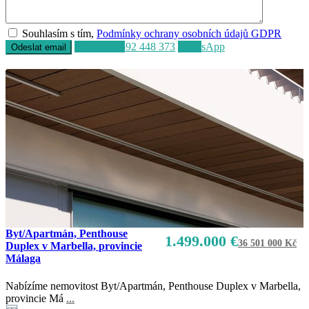
Souhlasím s tím,
Podmínky ochrany osobních údajů GDPR
Volat
+34 692 448 373
WhatsApp
Byt/Apartmán, Penthouse
1.499.000 €
36 501 000 Kč
Duplex v Marbella, provincie
Málaga
Nabízíme nemovitost Byt/Apartmán, Penthouse Duplex v Marbella,
provincie Má
...
Prodej