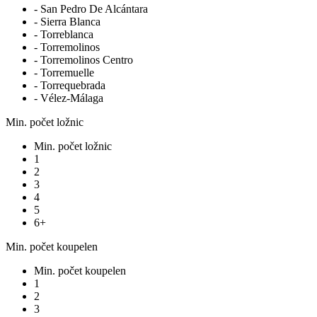
- San Pedro De Alcántara
- Sierra Blanca
- Torreblanca
- Torremolinos
- Torremolinos Centro
- Torremuelle
- Torrequebrada
- Vélez-Málaga
Min. počet ložnic
Min. počet ložnic
1
2
3
4
5
6+
Min. počet koupelen
Min. počet koupelen
1
2
3