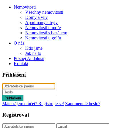
Nemovitosti
Všechny nemovitosti
Domy a vily
Apartmány a byty
Nemovitosti u moře
Nemovitosti s bazénem
Nemovitosti u golfu
O nás
Kdo jsme
Jak na to
Poznej Andalusii
Kontakt
Přihlášení
Přihlášení
Máte zájem o účet? Registrujte se!
Zapomenuté heslo?
Registrovat