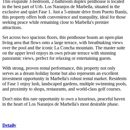
This exquisite 3-bedroom, 2-bathroom duplex penthouse is located
in the best part of Urb. Los Naranjos de Marbella, situated in the
exclusive and quiet Fase 1. Just a 5-minute drive from Puerto Banús,
this property offers both convenience and tranquility, ideal for those
seeking peace while remaining close to Marbella's premier
attractions.
Set across two spacious floors, this penthouse boasts an open-plan
living area that flows onto a large terrace, with breathtaking views
over the pool and the iconic La Concha mountain. The master suite
on the upper level enjoys its own private terrace with stunning
panoramic views, perfect for relaxing or entertaining guests.
With strong, proven rental performance, this property not only
serves as a dream holiday home but also represents an excellent
investment opportunity in Marbella's robust rental market. Residents
of Fase 1 enjoy lush, landscaped gardens, multiple swimming pools,
and proximity to shops, restaurants, and world-class golf courses.
Don't miss this rare opportunity to own a luxurious, peaceful haven
in the heart of Los Naranjos de Marbella's most desirable phase.
Detaily