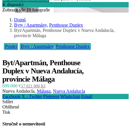
K dispozici
Zobrazit vše 19 fotografie
Domů
Byty / Apartmány
,
Penthouse Duplex
Byt/Apartmán, Penthouse Duplex v Nueva Andalucía,
provincie Málaga
Prodej
Byty / Apartmány
,
Penthouse Duplex
Byt/Apartmán, Penthouse
Duplex v Nueva Andalucía,
provincie Málaga
699.000 €
17 021 000 Kč
Nueva Andalucía,
Málaga
,
Nueva Andalucía
Facebook
X - Twitter
Pinterest
WhatsApp
Email
Sdílet
Oblíbené
Tisk
Stručně o nemovitosti