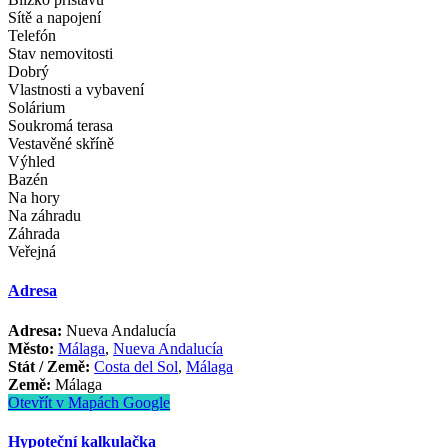
Sítě a napojení
Telefón
Stav nemovitosti
Dobrý
Vlastnosti a vybavení
Solárium
Soukromá terasa
Vestavěné skříně
Výhled
Bazén
Na hory
Na záhradu
Záhrada
Veřejná
Adresa
Adresa:
Nueva Andalucía
Město:
Málaga
,
Nueva Andalucía
Stát / Země:
Costa del Sol
,
Málaga
Země:
Málaga
Otevřít v Mapách Google
Hypoteční kalkulačka