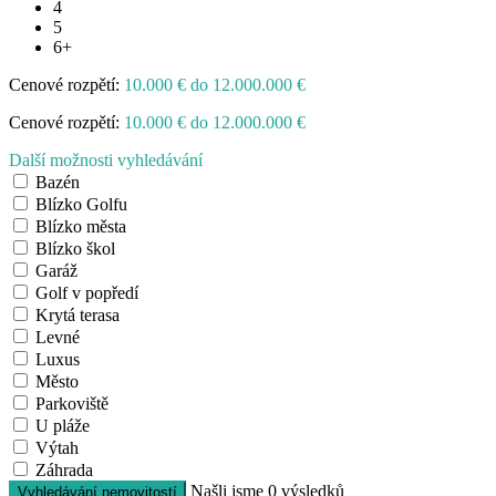
4
5
6+
Cenové rozpětí:
10.000 € do 12.000.000 €
Cenové rozpětí:
10.000 € do 12.000.000 €
Další možnosti vyhledávání
Bazén
Blízko Golfu
Blízko města
Blízko škol
Garáž
Golf v popředí
Krytá terasa
Levné
Luxus
Město
Parkoviště
U pláže
Výtah
Záhrada
Našli jsme
0
výsledků
Vyhledávání nemovitostí