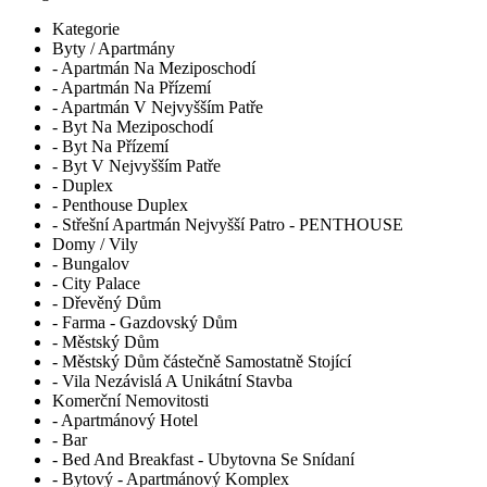
Kategorie
Byty / Apartmány
- Apartmán Na Meziposchodí
- Apartmán Na Přízemí
- Apartmán V Nejvyšším Patře
- Byt Na Meziposchodí
- Byt Na Přízemí
- Byt V Nejvyšším Patře
- Duplex
- Penthouse Duplex
- Střešní Apartmán Nejvyšší Patro - PENTHOUSE
Domy / Vily
- Bungalov
- City Palace
- Dřevěný Dům
- Farma - Gazdovský Dům
- Městský Dům
- Městský Dům částečně Samostatně Stojící
- Vila Nezávislá A Unikátní Stavba
Komerční Nemovitosti
- Apartmánový Hotel
- Bar
- Bed And Breakfast - Ubytovna Se Snídaní
- Bytový - Apartmánový Komplex