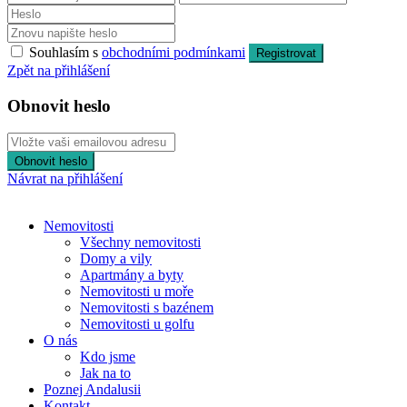
Souhlasím s
obchodními podmínkami
Registrovat
Zpět na přihlášení
Obnovit heslo
Obnovit heslo
Návrat na přihlášení
Nemovitosti
Všechny nemovitosti
Domy a vily
Apartmány a byty
Nemovitosti u moře
Nemovitosti s bazénem
Nemovitosti u golfu
O nás
Kdo jsme
Jak na to
Poznej Andalusii
Kontakt