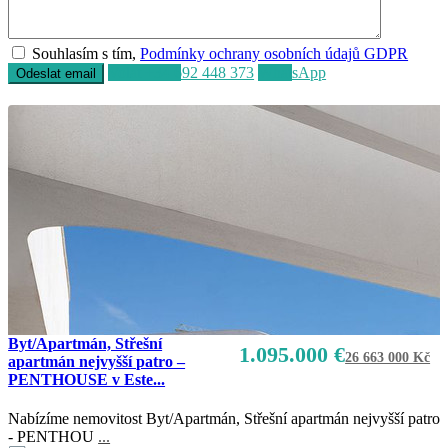
Souhlasím s tím,
Podmínky ochrany osobních údajů GDPR
Volat
+34 692 448 373
WhatsApp
Byt/Apartmán, Střešní
1.095.000 €
26 663 000 Kč
apartmán nejvyšší patro –
PENTHOUSE v Este...
Nabízíme nemovitost Byt/Apartmán, Střešní apartmán nejvyšší patro
- PENTHOU
...
Prodej