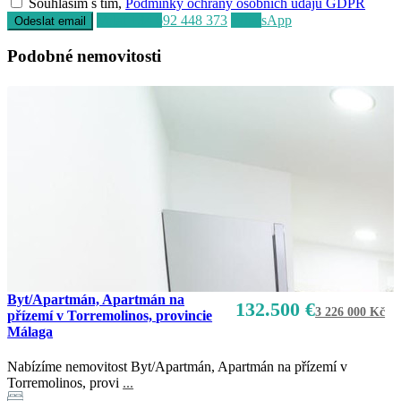
Souhlasím s tím,
Podmínky ochrany osobních údajů GDPR
Volat
+34 692 448 373
WhatsApp
Podobné nemovitosti
Byt/Apartmán, Apartmán na
132.500 €
3 226 000 Kč
přízemí v Torremolinos, provincie
Málaga
Nabízíme nemovitost Byt/Apartmán, Apartmán na přízemí v
Torremolinos, provi
...