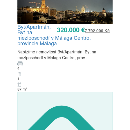
Byt/Apartmán,
320.000 €
7 792 000 Kč
Byt na
Prodej
meziposchodí v Málaga Centro,
K dispozici
provincie Málaga
Nabízíme nemovitost Byt/Apartmán, Byt na
meziposchodí v Málaga Centro, prov
...
4
1
2
87 m