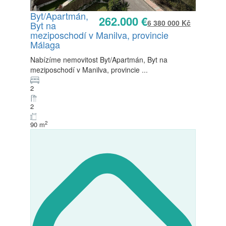
Byt/Apartmán,
262.000 €
6 380 000 Kč
Byt na
Prodej
meziposchodí v Manilva, provincie
K dispozici
Málaga
Nabízíme nemovitost Byt/Apartmán, Byt na
meziposchodí v Manilva, provincie
...
2
2
2
90 m