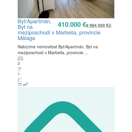
Byt/Apartmán,
410.000 €
9 984 000 Kč
Byt na
Prodej
meziposchodí v Marbella, provincie
K dispozici
Málaga
Nabízíme nemovitost Byt/Apartmán, Byt na
meziposchodí v Marbella, provincie
...
2
1
2
77 m