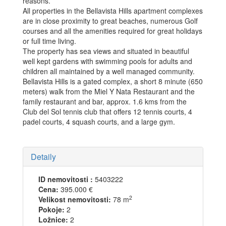
reasons.
All properties in the Bellavista Hills apartment complexes
are in close proximity to great beaches, numerous Golf
courses and all the amenities required for great holidays
or full time living.
The property has sea views and situated in beautiful
well kept gardens with swimming pools for adults and
children all maintained by a well managed community.
Bellavista Hills is a gated complex, a short 8 minute (650
meters) walk from the Miel Y Nata Restaurant and the
‌family ‌restaurant ‌and ‌bar, ‌approx. 1.6 ‌kms ‌from the
‌Club del ‌Sol tennis club ‌that ‌offers ‌12 tennis courts, ‌4
‌padel courts, 4 ‌squash ‌courts, ‌and ‌a ‌large ‌gym.
Detaily
ID nemovitosti :
5403222
Cena:
395.000 €
2
Velikost nemovitosti:
78 m
Pokoje:
2
Ložnice:
2