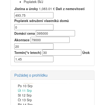
Poplatek SVJ
Jistina a úroky
1,083.01
€
Daň z nemovitosti
Poplatek sdružení vlastníků domů
Domácí cena
Akontace
Termín(*v letech)
Úrok
Požádej o prohlídku
Po
10
Srp
Út
11
Srp
St
12
Srp
Čt
13
Srp
Pá
14
Srp