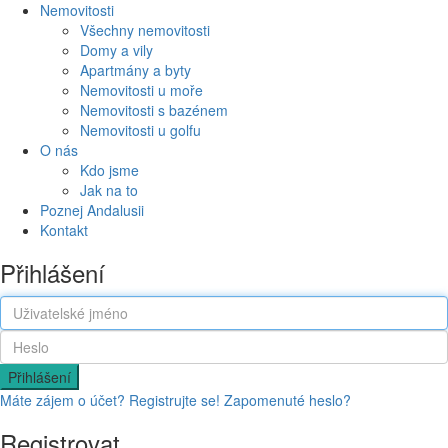
Nemovitosti
Všechny nemovitosti
Domy a vily
Apartmány a byty
Nemovitosti u moře
Nemovitosti s bazénem
Nemovitosti u golfu
O nás
Kdo jsme
Jak na to
Poznej Andalusii
Kontakt
Přihlášení
Přihlášení
Máte zájem o účet? Registrujte se!
Zapomenuté heslo?
Registrovat