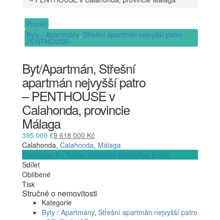
Prodej
Byty / Apartmány
,
Střešní apartmán nejvyšší patro -
PENTHOUSE
Byt/Apartmán, Střešní
apartmán nejvyšší patro
– PENTHOUSE v
Calahonda, provincie
Málaga
395.000 €
9 618 000 Kč
Calahonda,
Calahonda
,
Málaga
Facebook
X - Twitter
Pinterest
WhatsApp
Email
Sdílet
Oblíbené
Tisk
Stručně o nemovitosti
Kategorie
Byty / Apartmány
,
Střešní apartmán nejvyšší patro