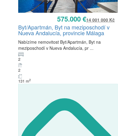
575.000 €
14 001 000 Kč
Prodej
Byt/Apartmán, Byt na meziposchodí v
K dispozici
Nueva Andalucía, provincie Málaga
Nabízíme nemovitost Byt/Apartmán, Byt na
meziposchodí v Nueva Andalucía, pr
...
2
2
2
131 m