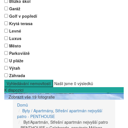
Blízko škol
Garáž
Golf v popředí
Krytá terasa
Levné
Luxus
Město
Parkoviště
U pláže
Výtah
Záhrada
Vyhledávání nemovitostí
Našli jsme
0
výsledků
K dispozici
Zobrazit vše 19 fotografie
Domů
Byty / Apartmány
,
Střešní apartmán nejvyšší
patro - PENTHOUSE
Byt/Apartmán, Střešní apartmán nejvyšší patro
– PENTHOUSE v Calahonda, provincie Málaga