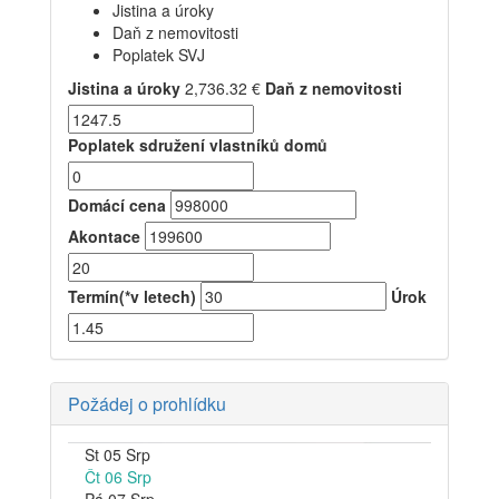
Jistina a úroky
Daň z nemovitosti
Poplatek SVJ
Jistina a úroky
2,736.32
€
Daň z nemovitosti
Poplatek sdružení vlastníků domů
Domácí cena
Akontace
Termín(*v letech)
Úrok
Požádej o prohlídku
St
05
Srp
Čt
06
Srp
Pá
07
Srp