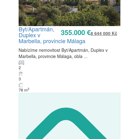
Byt/Apartmán,
355.000 €
8 644 000 Kč
Duplex v
Prodej
Marbella, provincie Málaga
K dispozici
Nabízíme nemovitost Byt/Apartmán, Duplex v
Marbella, provincie Málaga, obla
...
2
3
2
78 m