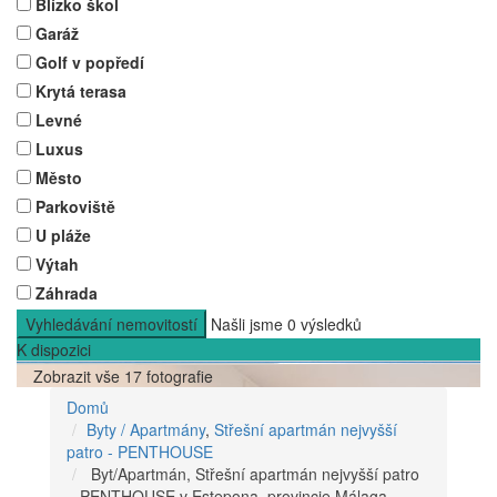
Blízko škol
Garáž
Golf v popředí
Krytá terasa
Levné
Luxus
Město
Parkoviště
U pláže
Výtah
Záhrada
Vyhledávání nemovitostí
Našli jsme
0
výsledků
K dispozici
Zobrazit vše 17 fotografie
Domů
Byty / Apartmány
,
Střešní apartmán nejvyšší
patro - PENTHOUSE
Byt/Apartmán, Střešní apartmán nejvyšší patro
– PENTHOUSE v Estepona, provincie Málaga