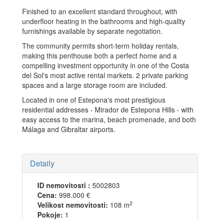
Finished to an excellent standard throughout, with
underfloor heating in the bathrooms and high-quality
furnishings available by separate negotiation.
The community permits short-term holiday rentals,
making this penthouse both a perfect home and a
compelling investment opportunity in one of the Costa
del Sol's most active rental markets. 2 private parking
spaces and a large storage room are ‌included.
Located ‌in ‌one ‌of ‌Estepona's most ‌prestigious
‌residential addresses ‌- Mirador ‌de Estepona Hills ‌- ‌with
‌easy access to ‌the ‌marina, beach promenade, ‌and ‌both
‌Málaga ‌and ‌Gibraltar ‌airports.
Detaily
ID nemovitosti :
5002803
Cena:
998.000 €
2
Velikost nemovitosti:
108 m
Pokoje:
1