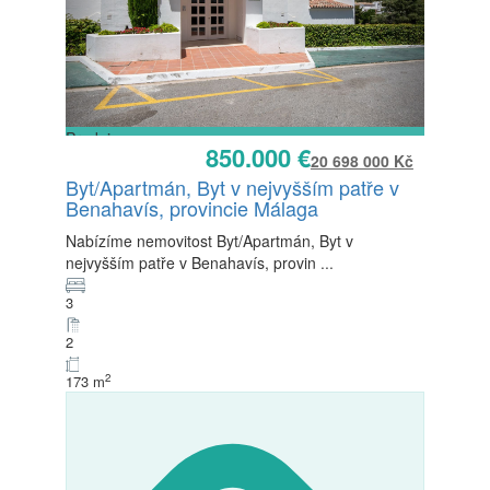
Prodej
850.000 €
K dispozici
20 698 000 Kč
Byt/Apartmán, Byt v nejvyšším patře v
Benahavís, provincie Málaga
Nabízíme nemovitost Byt/Apartmán, Byt v
nejvyšším patře v Benahavís, provin
...
3
2
2
173 m