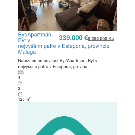
Byt/Apartmán,
339.000 €
8 255 000 Kč
Byt v
Prodej
nejvyšším patře v Estepona, provincie
K dispozici
Málaga
Nabízíme nemovitost Byt/Apartmán, Byt v
nejvyšším patře v Estepona, provinc
...
4
2
2
125 m