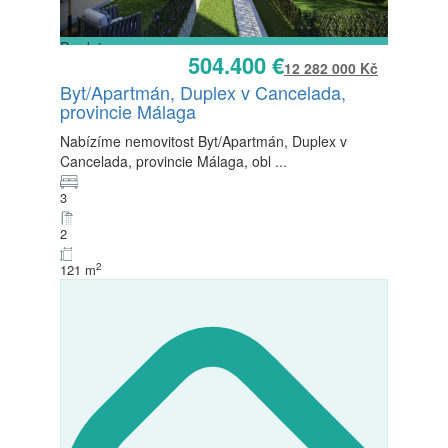
Prodej
504.400 €
K dispozici
12 282 000 Kč
Byt/Apartmán, Duplex v Cancelada,
provincie Málaga
Nabízíme nemovitost Byt/Apartmán, Duplex v
Cancelada, provincie Málaga, obl
...
3
2
2
121 m