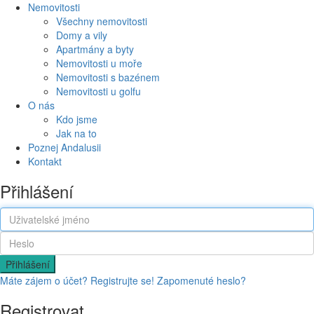
Nemovitosti
Všechny nemovitosti
Domy a vily
Apartmány a byty
Nemovitosti u moře
Nemovitosti s bazénem
Nemovitosti u golfu
O nás
Kdo jsme
Jak na to
Poznej Andalusii
Kontakt
Přihlášení
Přihlášení
Máte zájem o účet? Registrujte se!
Zapomenuté heslo?
Registrovat