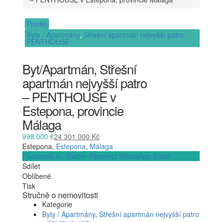
Prodej
Byty / Apartmány
,
Střešní apartmán nejvyšší patro -
PENTHOUSE
Byt/Apartmán, Střešní
apartmán nejvyšší patro
– PENTHOUSE v
Estepona, provincie
Málaga
998.000 €
24 301 000 Kč
Estepona,
Estepona
,
Málaga
Facebook
X - Twitter
Pinterest
WhatsApp
Email
Sdílet
Oblíbené
Tisk
Stručně o nemovitosti
Kategorie
Byty / Apartmány
,
Střešní apartmán nejvyšší patro