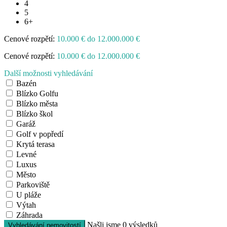
4
5
6+
Cenové rozpětí:
10.000 € do 12.000.000 €
Cenové rozpětí:
10.000 € do 12.000.000 €
Další možnosti vyhledávání
Bazén
Blízko Golfu
Blízko města
Blízko škol
Garáž
Golf v popředí
Krytá terasa
Levné
Luxus
Město
Parkoviště
U pláže
Výtah
Záhrada
Našli jsme
0
výsledků
Vyhledávání nemovitostí