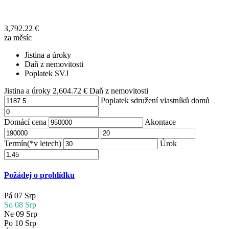
3,792.22
€
za měsíc
Jistina a úroky
Daň z nemovitosti
Poplatek SVJ
Jistina a úroky
2,604.72
€
Daň z nemovitosti
Poplatek sdružení vlastníků domů
Domácí cena
Akontace
Termín(*v letech)
Úrok
Požádej o prohlídku
Pá
07
Srp
So
08
Srp
Ne
09
Srp
Po
10
Srp