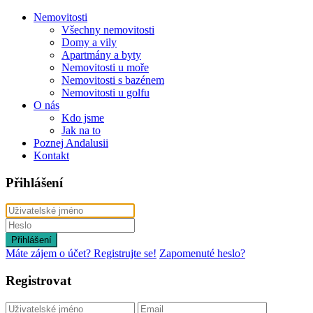
Nemovitosti
Všechny nemovitosti
Domy a vily
Apartmány a byty
Nemovitosti u moře
Nemovitosti s bazénem
Nemovitosti u golfu
O nás
Kdo jsme
Jak na to
Poznej Andalusii
Kontakt
Přihlášení
Přihlášení
Máte zájem o účet? Registrujte se!
Zapomenuté heslo?
Registrovat