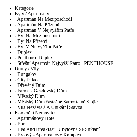
Kategorie
Byty / Apartmány
- Apartmán Na Meziposchodí
- Apartmán Na Přízemí
- Apartmán V Nejvyšším Patře
- Byt Na Meziposchodí
- Byt Na Přízemí
- Byt V Nejvyšším Patře
- Duplex
- Penthouse Duplex
- Střešní Apartmán Nejvyšší Patro - PENTHOUSE
Domy / Vily
- Bungalov
- City Palace
- Dřevěný Dům
- Farma - Gazdovský Dům
- Městský Dům
- Městský Dům částečně Samostatně Stojící
- Vila Nezávislá A Unikátní Stavba
Komerční Nemovitosti
- Apartmánový Hotel
- Bar
- Bed And Breakfast - Ubytovna Se Snídaní
- Bytový - Apartmánový Komplex