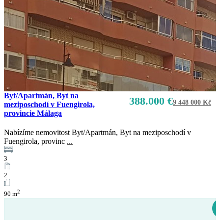
Byt/Apartmán, Byt na
388.000 €
9 448 000 Kč
meziposchodí v Fuengirola,
provincie Málaga
Nabízíme nemovitost Byt/Apartmán, Byt na meziposchodí v
Fuengirola, provinc
...
Prodej
K dispozici
3
2
2
90 m