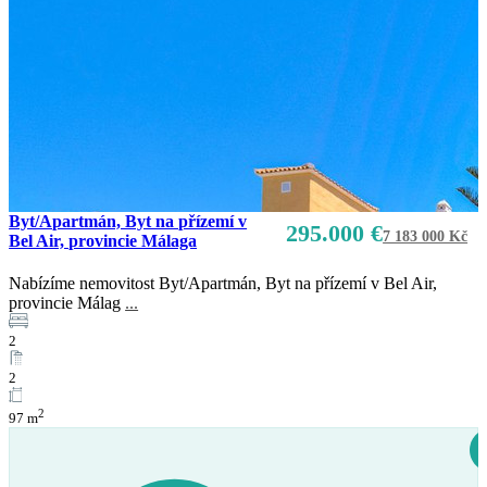
Byt/Apartmán, Byt na přízemí v
295.000 €
7 183 000 Kč
Bel Air, provincie Málaga
Nabízíme nemovitost Byt/Apartmán, Byt na přízemí v Bel Air,
provincie Málag
...
2
2
2
97 m