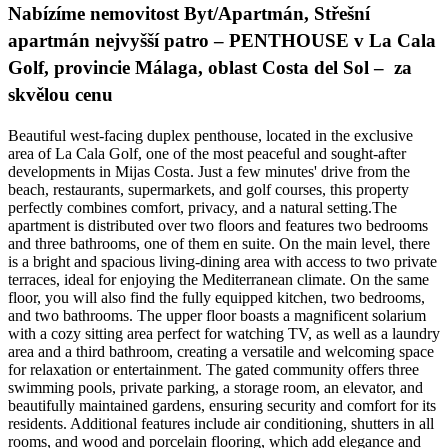
Nabízíme nemovitost Byt/Apartmán, Střešní
apartmán nejvyšší patro – PENTHOUSE v La Cala
Golf, provincie Málaga, oblast Costa del Sol – za
skvělou cenu
Beautiful west-facing duplex penthouse, located in the exclusive
area of La Cala Golf, one of the most peaceful and sought-after
developments in Mijas Costa. Just a few minutes' drive from the
beach, restaurants, supermarkets, and golf courses, this property
perfectly combines comfort, privacy, and a natural setting.The
apartment is distributed over two floors and features two bedrooms
and three bathrooms, one of them en suite. On the main level, there
is a bright and spacious living-dining area with access to two private
terraces, ideal for enjoying the Mediterranean climate. On the same
floor, you will also find the fully equipped kitchen, two bedrooms,
and two bathrooms. The upper floor boasts a magnificent solarium
with a cozy sitting area perfect for watching TV, as well as a laundry
area and a third bathroom, creating a versatile and welcoming space
for relaxation or entertainment. The gated community offers three
swimming pools, private parking, a storage room, an elevator, and
beautifully maintained gardens, ensuring security and comfort for its
residents. Additional features include air conditioning, shutters in all
rooms, and wood and porcelain flooring, which add elegance and