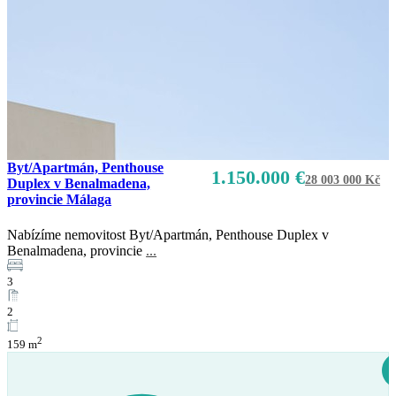
Byt/Apartmán, Penthouse
1.150.000 €
28 003 000 Kč
Duplex v Benalmadena,
provincie Málaga
Nabízíme nemovitost Byt/Apartmán, Penthouse Duplex v
Benalmadena, provincie
...
Prodej
3
K dispozici
2
2
159 m