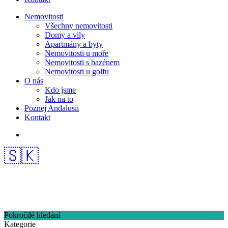
Nemovitosti
Všechny nemovitosti
Domy a vily
Apartmány a byty
Nemovitosti u moře
Nemovitosti s bazénem
Nemovitosti u golfu
O nás
Kdo jsme
Jak na to
Poznej Andalusii
Kontakt
🇸🇰
Pokročilé hledání
Kategorie