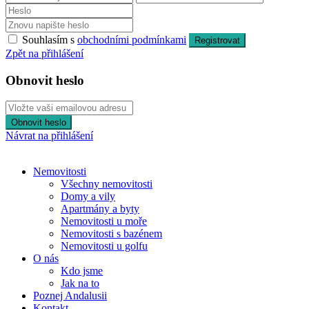
Souhlasím s
obchodními podmínkami
Registrovat
Zpět na přihlášení
Obnovit heslo
Obnovit heslo
Návrat na přihlášení
Nemovitosti
Všechny nemovitosti
Domy a vily
Apartmány a byty
Nemovitosti u moře
Nemovitosti s bazénem
Nemovitosti u golfu
O nás
Kdo jsme
Jak na to
Poznej Andalusii
Kontakt