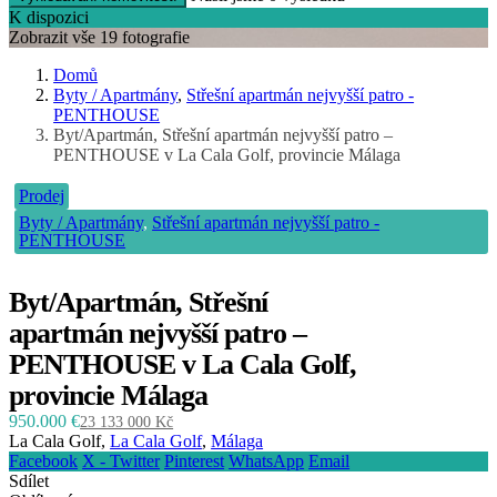
K dispozici
Zobrazit vše 19 fotografie
Domů
Byty / Apartmány
,
Střešní apartmán nejvyšší patro -
PENTHOUSE
Byt/Apartmán, Střešní apartmán nejvyšší patro –
PENTHOUSE v La Cala Golf, provincie Málaga
Prodej
Byty / Apartmány
,
Střešní apartmán nejvyšší patro -
PENTHOUSE
Byt/Apartmán, Střešní
apartmán nejvyšší patro –
PENTHOUSE v La Cala Golf,
provincie Málaga
950.000 €
23 133 000 Kč
La Cala Golf,
La Cala Golf
,
Málaga
Facebook
X - Twitter
Pinterest
WhatsApp
Email
Sdílet