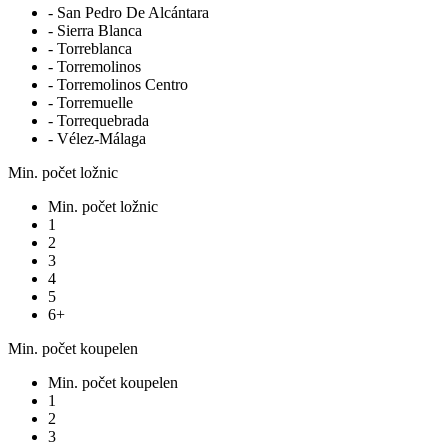
- San Pedro De Alcántara
- Sierra Blanca
- Torreblanca
- Torremolinos
- Torremolinos Centro
- Torremuelle
- Torrequebrada
- Vélez-Málaga
Min. počet ložnic
Min. počet ložnic
1
2
3
4
5
6+
Min. počet koupelen
Min. počet koupelen
1
2
3