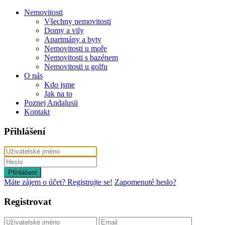
Nemovitosti
Všechny nemovitosti
Domy a vily
Apartmány a byty
Nemovitosti u moře
Nemovitosti s bazénem
Nemovitosti u golfu
O nás
Kdo jsme
Jak na to
Poznej Andalusii
Kontakt
Přihlášení
Přihlášení
Máte zájem o účet? Registrujte se!
Zapomenuté heslo?
Registrovat