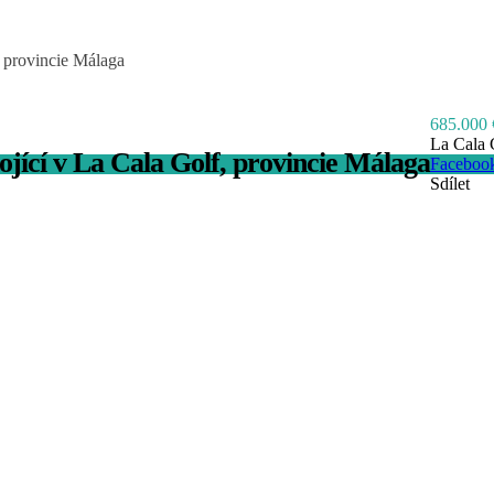
 provincie Málaga
685.000 
La Cala 
jící v La Cala Golf, provincie Málaga
Faceboo
Sdílet