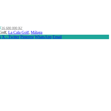
€
16 680 000 Kč
Golf,
La Cala Golf
,
Málaga
k
X - Twitter
Pinterest
WhatsApp
Email