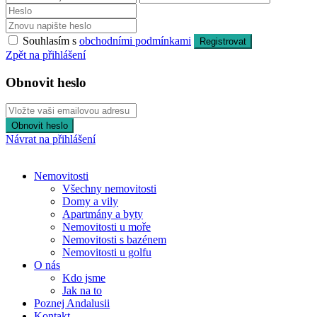
Souhlasím s
obchodními podmínkami
Registrovat
Zpět na přihlášení
Obnovit heslo
Obnovit heslo
Návrat na přihlášení
Nemovitosti
Všechny nemovitosti
Domy a vily
Apartmány a byty
Nemovitosti u moře
Nemovitosti s bazénem
Nemovitosti u golfu
O nás
Kdo jsme
Jak na to
Poznej Andalusii
Kontakt