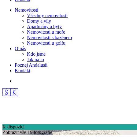
Nemovitosti
Všechny nemovitosti
Domy a vily
Apartmány a byty
Nemovitosti u moře
Nemovitosti s bazénem
Nemovitosti u golfu
O nás
Kdo jsme
Jak na to
Poznej Andalusii
Kontakt
🇸🇰
K dispozici
Zobrazit vše 19 fotografie