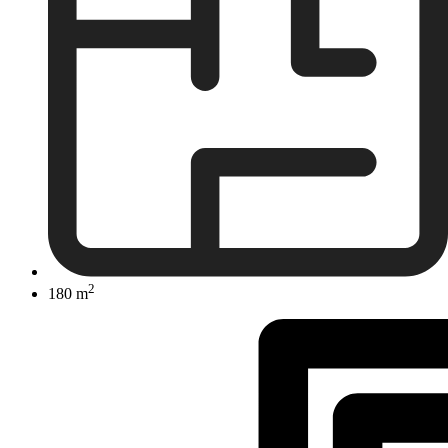
2
180 m