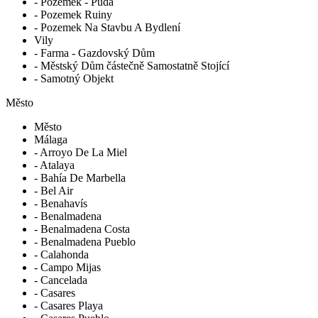
- Pozemek - Půda
- Pozemek Ruiny
- Pozemek Na Stavbu A Bydlení
Vily
- Farma - Gazdovský Dům
- Městský Dům částečně Samostatně Stojící
- Samotný Objekt
Město
Město
Málaga
- Arroyo De La Miel
- Atalaya
- Bahía De Marbella
- Bel Air
- Benahavís
- Benalmadena
- Benalmadena Costa
- Benalmadena Pueblo
- Calahonda
- Campo Mijas
- Cancelada
- Casares
- Casares Playa