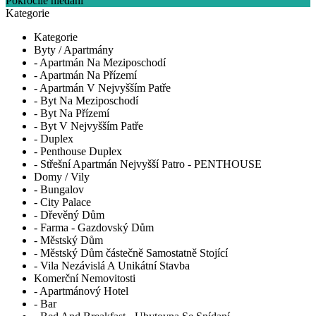
Pokročilé hledání
Kategorie
Kategorie
Byty / Apartmány
- Apartmán Na Meziposchodí
- Apartmán Na Přízemí
- Apartmán V Nejvyšším Patře
- Byt Na Meziposchodí
- Byt Na Přízemí
- Byt V Nejvyšším Patře
- Duplex
- Penthouse Duplex
- Střešní Apartmán Nejvyšší Patro - PENTHOUSE
Domy / Vily
- Bungalov
- City Palace
- Dřevěný Dům
- Farma - Gazdovský Dům
- Městský Dům
- Městský Dům částečně Samostatně Stojící
- Vila Nezávislá A Unikátní Stavba
Komerční Nemovitosti
- Apartmánový Hotel
- Bar