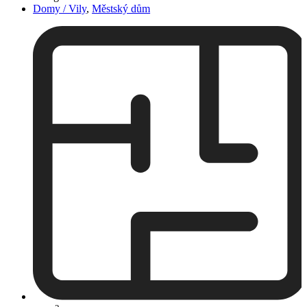
Domy / Vily
,
Městský dům