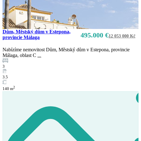
Prodej
K dispozici
Dům, Městský dům v Estepona,
495.000 €
12 053 000 Kč
provincie Málaga
Nabízíme nemovitost Dům, Městský dům v Estepona, provincie
Málaga, oblast C
...
3
3.5
2
140 m