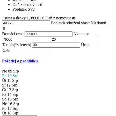
Daň z nemovitosti
Poplatek SVJ
Jistina a úroky
1,083.01
€
Daň z nemovitosti
Poplatek sdružení vlastníků domů
Domácí cena
Akontace
Termín(*v letech)
Úrok
Požádej o prohlídku
Ne
09
Srp
Po
10
Srp
Út
11
Srp
St
12
Srp
Čt
13
Srp
Pá
14
Srp
So
15
Srp
Ne
16
Srp
Po
17
Srp
Út
18
Srp