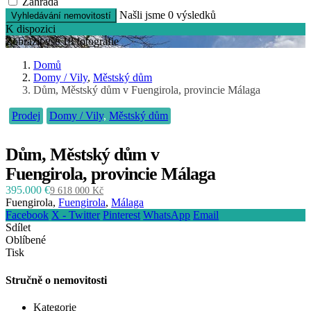
Záhrada
Našli jsme
0
výsledků
Vyhledávání nemovitostí
K dispozici
Zobrazit vše 18 fotografie
Domů
Domy / Vily
,
Městský dům
Dům, Městský dům v Fuengirola, provincie Málaga
Prodej
Domy / Vily
,
Městský dům
Dům, Městský dům v
Fuengirola, provincie Málaga
395.000 €
9 618 000 Kč
Fuengirola,
Fuengirola
,
Málaga
Facebook
X - Twitter
Pinterest
WhatsApp
Email
Sdílet
Oblíbené
Tisk
Stručně o nemovitosti
Kategorie