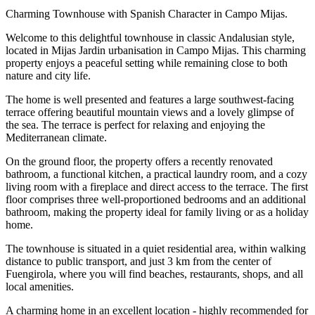
Charming Townhouse with Spanish Character in Campo Mijas.
Welcome to this delightful townhouse in classic Andalusian style,
located in Mijas Jardin urbanisation in Campo Mijas. This charming
property enjoys a peaceful setting while remaining close to both
nature and city life.
The home is well presented and features a large southwest-facing
terrace offering beautiful mountain views and a lovely glimpse of
the sea. The terrace is perfect for relaxing and enjoying the
Mediterranean climate.
On the ground floor, the property offers a recently renovated
bathroom, a functional kitchen, a practical laundry room, and a cozy
living room with a fireplace and direct access to the terrace. The first
floor comprises three well-proportioned bedrooms and an additional
bathroom, making the property ideal for family living or as a holiday
home.
The townhouse is situated in a quiet residential area, within walking
distance to public transport, and just ‌3 ‌km ‌from ‌the ‌center of
‌Fuengirola, ‌where you ‌will find ‌beaches, restaurants, shops, ‌and ‌all
‌local amenities.
A charming ‌home ‌in an excellent ‌location ‌- ‌highly ‌recommended ‌for