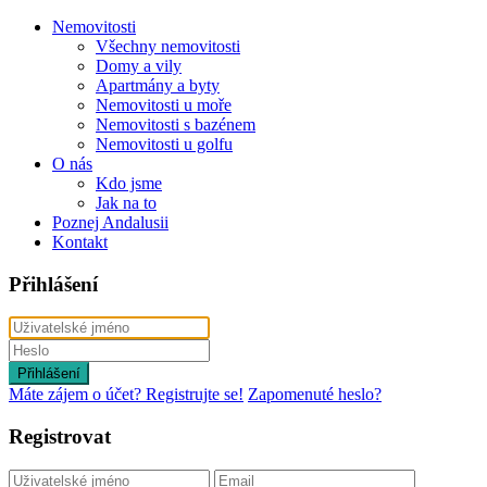
Nemovitosti
Všechny nemovitosti
Domy a vily
Apartmány a byty
Nemovitosti u moře
Nemovitosti s bazénem
Nemovitosti u golfu
O nás
Kdo jsme
Jak na to
Poznej Andalusii
Kontakt
Přihlášení
Přihlášení
Máte zájem o účet? Registrujte se!
Zapomenuté heslo?
Registrovat