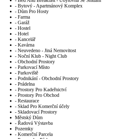
- Bed And Breakfast - Ubytovna Se Snídaní
- Bytový - Apartmánový Komplex
- Dům Pro Hosty
- Farma
- Garáž
- Hostel
- Hotel
- Kancelář
- Kavárna
- Neuvedeno - Jiná Nemovitost
- Noční Klub - Night Club
- Obchodní Prostory
- Parkovací Místo
- Parkoviště
- Podnikání - Obchodní Prostory
- Prádelna
- Prostory Pro Kadeřnictví
- Prostory Pro Obchod
- Restaurace
- Sklad Pro Komerční účely
- Skladovací Prostory
Městský Dům
- Řadová Výstavba
Pozemky
- Komerční Parcela