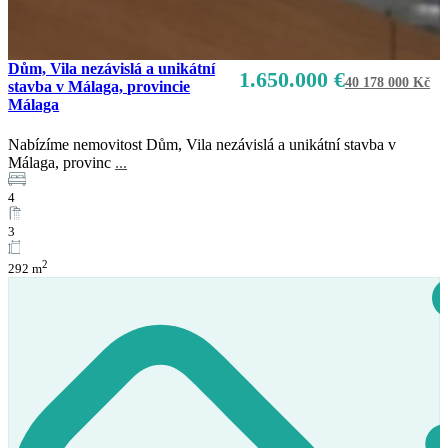
Dům, Vila nezávislá a unikátní
1.650.000 €
40 178 000 Kč
stavba v Málaga, provincie
Málaga
Nabízíme nemovitost Dům, Vila nezávislá a unikátní stavba v
Málaga, provinc
...
Prodej
4
K dispozici
3
2
292 m