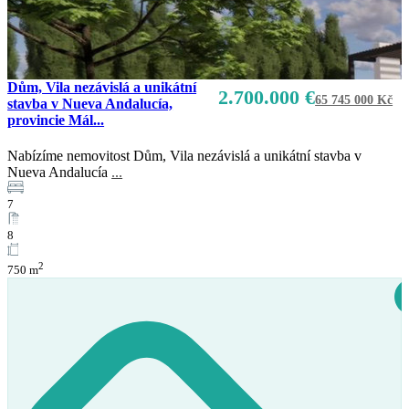
Dům, Vila nezávislá a unikátní
2.700.000 €
65 745 000 Kč
stavba v Nueva Andalucía,
provincie Mál...
Nabízíme nemovitost Dům, Vila nezávislá a unikátní stavba v
Nueva Andalucía
...
7
8
2
750 m