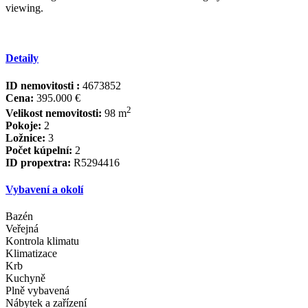
‌viewing.
Detaily
ID nemovitosti :
4673852
Cena:
395.000 €
2
Velikost nemovitosti:
98 m
Pokoje:
2
Ložnice:
3
Počet kúpelní:
2
ID propextra:
R5294416
Vybavení a okolí
Bazén
Veřejná
Kontrola klimatu
Klimatizace
Krb
Kuchyně
Plně vybavená
Nábytek a zařízení