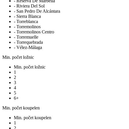
- Reserva De Marbella
- Riviera Del Sol
- San Pedro De Alcántara
- Sierra Blanca
- Torreblanca
- Torremolinos
- Torremolinos Centro
- Torremuelle
- Torrequebrada
- Vélez-Málaga
Min. počet ložnic
Min. počet ložnic
1
2
3
4
5
6+
Min. počet koupelen
Min. počet koupelen
1
2