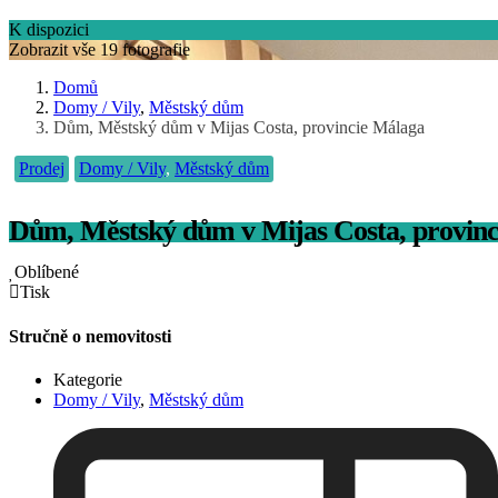
K dispozici
Zobrazit vše 19 fotografie
Domů
Domy / Vily
,
Městský dům
Dům, Městský dům v Mijas Costa, provincie Málaga
Prodej
Domy / Vily
,
Městský dům
Dům, Městský dům v Mijas Costa, provin
Oblíbené
Tisk
Stručně o nemovitosti
Kategorie
Domy / Vily
,
Městský dům