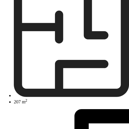
2
207 m