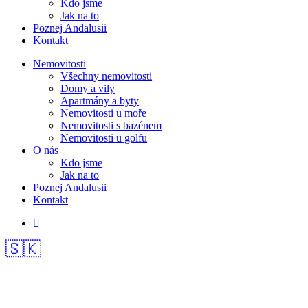
Kdo jsme
Jak na to
Poznej Andalusii
Kontakt
Nemovitosti
Všechny nemovitosti
Domy a vily
Apartmány a byty
Nemovitosti u moře
Nemovitosti s bazénem
Nemovitosti u golfu
O nás
Kdo jsme
Jak na to
Poznej Andalusii
Kontakt
🇸🇰