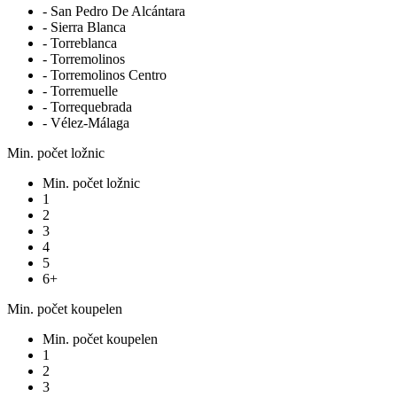
- San Pedro De Alcántara
- Sierra Blanca
- Torreblanca
- Torremolinos
- Torremolinos Centro
- Torremuelle
- Torrequebrada
- Vélez-Málaga
Min. počet ložnic
Min. počet ložnic
1
2
3
4
5
6+
Min. počet koupelen
Min. počet koupelen
1
2
3