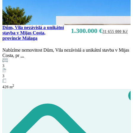
Dům, Vila nezávislá a unikátní
1.300.000 €
31 655 000 Kč
stavba v Mijas Costa,
provincie Málaga
Nabízíme nemovitost Dům, Vila nezávislá a unikátní stavba v Mijas
Costa, pr
...
3
3
2
426 m
Prodej
K dispozici