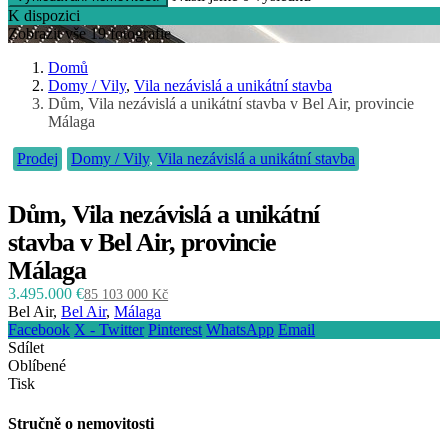
K dispozici
Zobrazit vše 19 fotografie
Domů
Domy / Vily
,
Vila nezávislá a unikátní stavba
Dům, Vila nezávislá a unikátní stavba v Bel Air, provincie
Málaga
Prodej
Domy / Vily
,
Vila nezávislá a unikátní stavba
Dům, Vila nezávislá a unikátní
stavba v Bel Air, provincie
Málaga
3.495.000 €
85 103 000 Kč
Bel Air,
Bel Air
,
Málaga
Facebook
X - Twitter
Pinterest
WhatsApp
Email
Sdílet
Oblíbené
Tisk
Stručně o nemovitosti