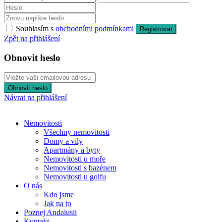
Souhlasím s
obchodními podmínkami
Registrovat
Zpět na přihlášení
Obnovit heslo
Obnovit heslo
Návrat na přihlášení
Nemovitosti
Všechny nemovitosti
Domy a vily
Apartmány a byty
Nemovitosti u moře
Nemovitosti s bazénem
Nemovitosti u golfu
O nás
Kdo jsme
Jak na to
Poznej Andalusii
Kontakt