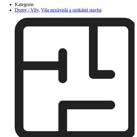
Kategorie
Domy / Vily
,
Vila nezávislá a unikátní stavba