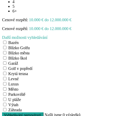
4
5
6+
Cenové rozpětí:
10.000 € do 12.000.000 €
Cenové rozpětí:
10.000 € do 12.000.000 €
Další možnosti vyhledávání
Bazén
Blízko Golfu
Blízko města
Blízko škol
Garáž
Golf v popředí
Krytá terasa
Levné
Luxus
Město
Parkoviště
U pláže
Výtah
Záhrada
Našli jsme
0
výsledků
Vyhledávání nemovitostí