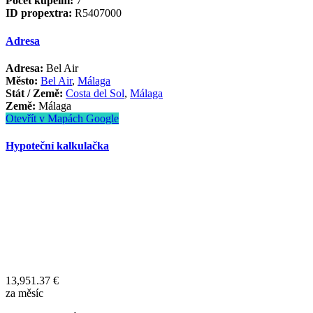
Počet kúpelní:
7
ID propextra:
R5407000
Adresa
Adresa:
Bel Air
Město:
Bel Air
,
Málaga
Stát / Země:
Costa del Sol
,
Málaga
Země:
Málaga
Otevřít v Mapách Google
Hypoteční kalkulačka
13,951.37
€
za měsíc