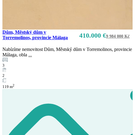
Dům, Městský dům v
410.000 €
Prodej
9 984 000 Kč
Torremolinos, provincie Málaga
K dispozici
Nabízíme nemovitost Dům, Městský dům v Torremolinos, provincie
Málaga, obla
...
3
2
2
119 m