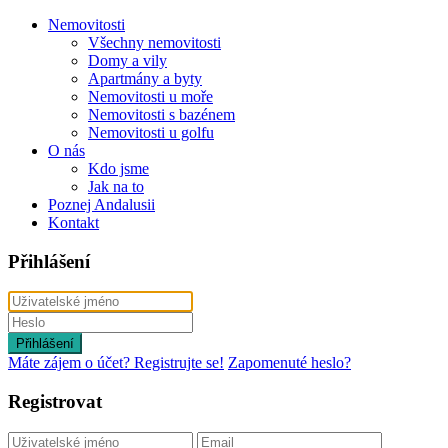
Nemovitosti
Všechny nemovitosti
Domy a vily
Apartmány a byty
Nemovitosti u moře
Nemovitosti s bazénem
Nemovitosti u golfu
O nás
Kdo jsme
Jak na to
Poznej Andalusii
Kontakt
Přihlášení
Přihlášení
Máte zájem o účet? Registrujte se!
Zapomenuté heslo?
Registrovat