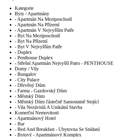
Kategorie
Byty / Apartmány
- Apartmán Na Meziposchodí
- Apartmán Na Přízemí
- Apartmán V Nejvyšším Patře
- Byt Na Meziposchodí
- Byt Na Přízemí
- Byt V Nejvyšším Patře
- Duplex
- Penthouse Duplex
- Střešní Apartmán Nejvyšší Patro - PENTHOUSE
Domy / Vily
- Bungalov
- City Palace
- Dřevěný Dům
- Farma - Gazdovský Dům
- Městský Dům
- Městský Dům částečně Samostatně Stojící
- Vila Nezávislá A Unikátní Stavba
Komerční Nemovitosti
- Apartmánový Hotel
- Bar
- Bed And Breakfast - Ubytovna Se Snídaní
- Bytový - Apartmánový Komplex