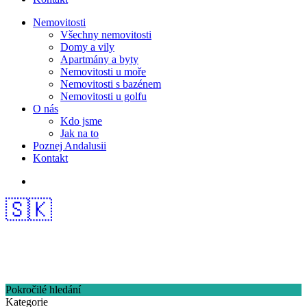
Nemovitosti
Všechny nemovitosti
Domy a vily
Apartmány a byty
Nemovitosti u moře
Nemovitosti s bazénem
Nemovitosti u golfu
O nás
Kdo jsme
Jak na to
Poznej Andalusii
Kontakt
🇸🇰
Pokročilé hledání
Kategorie