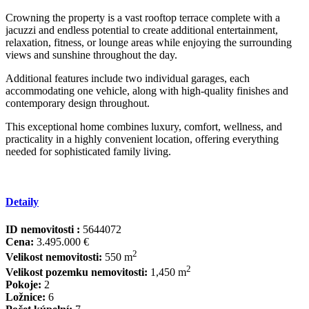
Crowning the property is a vast rooftop terrace complete with a
jacuzzi and endless potential to create additional entertainment,
relaxation, fitness, or lounge areas while enjoying the surrounding
views and sunshine throughout the day.
Additional features include two individual garages, each
accommodating one ‌vehicle, ‌along ‌with ‌high-quality ‌finishes and
‌contemporary ‌design throughout.
This ‌exceptional home ‌combines luxury, comfort, ‌wellness, ‌and
‌practicality in a ‌highly ‌convenient location, offering ‌everything
‌needed ‌for ‌sophisticated ‌family ‌living.
Detaily
ID nemovitosti :
5644072
Cena:
3.495.000 €
2
Velikost nemovitosti:
550 m
2
Velikost pozemku nemovitosti:
1,450 m
Pokoje:
2
Ložnice:
6