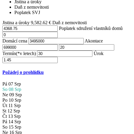
Jistina a úroky
Daň z nemovitosti
Poplatek SVJ
Jistina a úroky
9,582.62
€
Daň z nemovitosti
Poplatek sdružení vlastníků domů
Domácí cena
Akontace
Termín(*v letech)
Úrok
Požádej o prohlídku
Pá
07
Srp
So
08
Srp
Ne
09
Srp
Po
10
Srp
Út
11
Srp
St
12
Srp
Čt
13
Srp
Pá
14
Srp
So
15
Srp
Ne
16
Srp