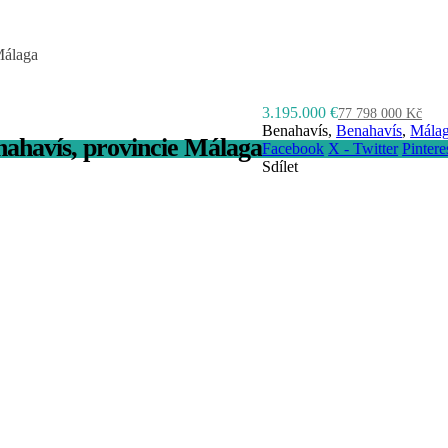
Málaga
3.195.000 €
77 798 000 Kč
Benahavís,
Benahavís
,
Mála
enahavís, provincie Málaga
Facebook
X - Twitter
Pintere
Sdílet