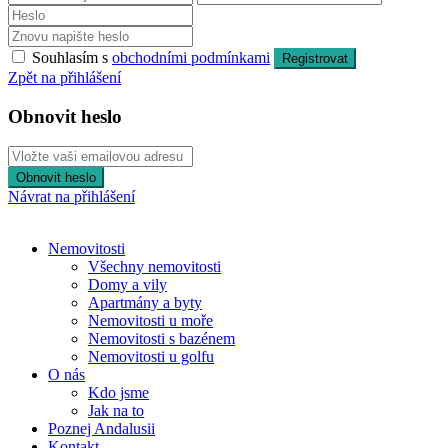
Souhlasím s
obchodními podmínkami
Registrovat
Zpět na přihlášení
Obnovit heslo
Obnovit heslo
Návrat na přihlášení
Nemovitosti
Všechny nemovitosti
Domy a vily
Apartmány a byty
Nemovitosti u moře
Nemovitosti s bazénem
Nemovitosti u golfu
O nás
Kdo jsme
Jak na to
Poznej Andalusii
Kontakt