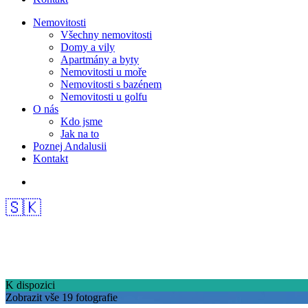
Nemovitosti
Všechny nemovitosti
Domy a vily
Apartmány a byty
Nemovitosti u moře
Nemovitosti s bazénem
Nemovitosti u golfu
O nás
Kdo jsme
Jak na to
Poznej Andalusii
Kontakt
🇸🇰
K dispozici
Zobrazit vše 19 fotografie