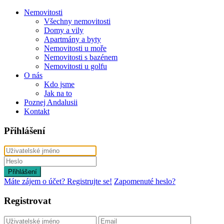
Nemovitosti
Všechny nemovitosti
Domy a vily
Apartmány a byty
Nemovitosti u moře
Nemovitosti s bazénem
Nemovitosti u golfu
O nás
Kdo jsme
Jak na to
Poznej Andalusii
Kontakt
Přihlášení
Přihlášení
Máte zájem o účet? Registrujte se!
Zapomenuté heslo?
Registrovat