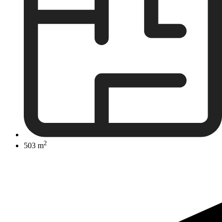
2
503 m