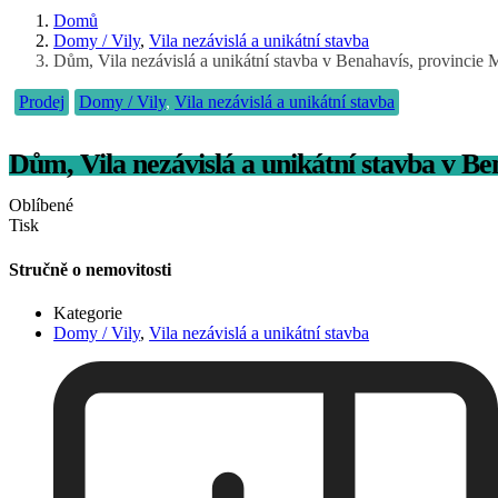
Domů
Domy / Vily
,
Vila nezávislá a unikátní stavba
Dům, Vila nezávislá a unikátní stavba v Benahavís, provincie 
Prodej
Domy / Vily
,
Vila nezávislá a unikátní stavba
Dům, Vila nezávislá a unikátní stavba v B
Oblíbené
Tisk
Stručně o nemovitosti
Kategorie
Domy / Vily
,
Vila nezávislá a unikátní stavba