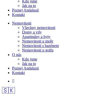
Kdo jsme
Jak na to
Poznej Andalusii
Kontakt
Nemovitosti
Všechny nemovitosti
Domy a vily
Apartmány a byty
Nemovitosti u moře
Nemovitosti s bazénem
Nemovitosti u golfu
O nás
Kdo jsme
Jak na to
Poznej Andalusii
Kontakt
🇸🇰