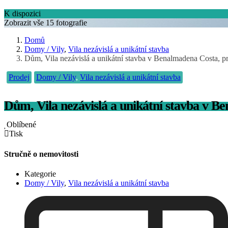
K dispozici
Zobrazit vše 15 fotografie
Domů
Domy / Vily
,
Vila nezávislá a unikátní stavba
Dům, Vila nezávislá a unikátní stavba v Benalmadena Costa, p
Prodej
Domy / Vily
,
Vila nezávislá a unikátní stavba
Dům, Vila nezávislá a unikátní stavba v B
Oblíbené
Tisk
Stručně o nemovitosti
Kategorie
Domy / Vily
,
Vila nezávislá a unikátní stavba