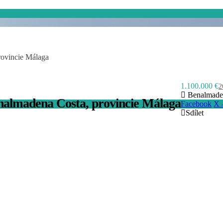
rovincie Málaga
1.100.000 €
2
Benalmade
enalmadena Costa, provincie Málaga
Facebook
X 
Sdílet