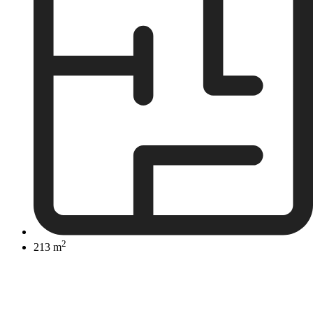
2
213 m