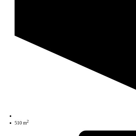
2
510 m