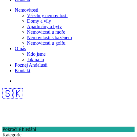
Nemovitosti
Všechny nemovitosti
Domy a vily
Apartmány a byty
Nemovitosti u moře
Nemovitosti s bazénem
Nemovitosti u golfu
O nás
Kdo jsme
Jak na to
Poznej Andalusii
Kontakt
🇸🇰
Pokročilé hledání
Kategorie