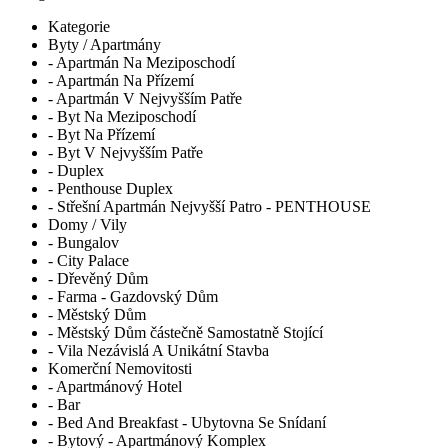
Kategorie
Byty / Apartmány
- Apartmán Na Meziposchodí
- Apartmán Na Přízemí
- Apartmán V Nejvyšším Patře
- Byt Na Meziposchodí
- Byt Na Přízemí
- Byt V Nejvyšším Patře
- Duplex
- Penthouse Duplex
- Střešní Apartmán Nejvyšší Patro - PENTHOUSE
Domy / Vily
- Bungalov
- City Palace
- Dřevěný Dům
- Farma - Gazdovský Dům
- Městský Dům
- Městský Dům částečně Samostatně Stojící
- Vila Nezávislá A Unikátní Stavba
Komerční Nemovitosti
- Apartmánový Hotel
- Bar
- Bed And Breakfast - Ubytovna Se Snídaní
- Bytový - Apartmánový Komplex