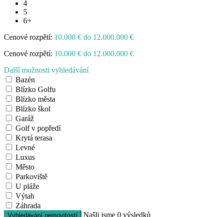
4
5
6+
Cenové rozpětí:
10.000 € do 12.000.000 €
Cenové rozpětí:
10.000 € do 12.000.000 €
Další možnosti vyhledávání
Bazén
Blízko Golfu
Blízko města
Blízko škol
Garáž
Golf v popředí
Krytá terasa
Levné
Luxus
Město
Parkoviště
U pláže
Výtah
Záhrada
Našli jsme
0
výsledků
Vyhledávání nemovitostí