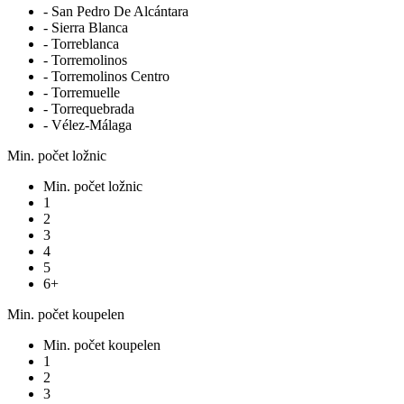
- San Pedro De Alcántara
- Sierra Blanca
- Torreblanca
- Torremolinos
- Torremolinos Centro
- Torremuelle
- Torrequebrada
- Vélez-Málaga
Min. počet ložnic
Min. počet ložnic
1
2
3
4
5
6+
Min. počet koupelen
Min. počet koupelen
1
2
3