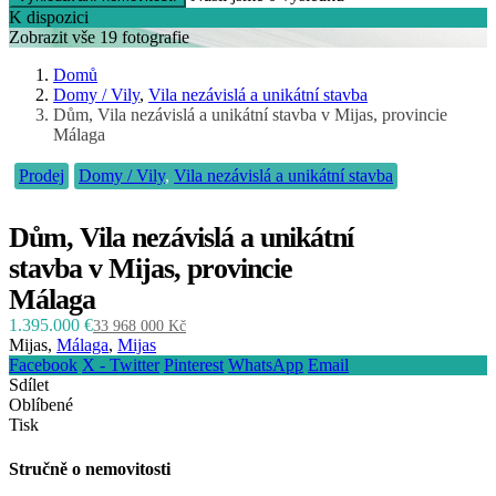
K dispozici
Zobrazit vše 19 fotografie
Domů
Domy / Vily
,
Vila nezávislá a unikátní stavba
Dům, Vila nezávislá a unikátní stavba v Mijas, provincie
Málaga
Prodej
Domy / Vily
,
Vila nezávislá a unikátní stavba
Dům, Vila nezávislá a unikátní
stavba v Mijas, provincie
Málaga
1.395.000 €
33 968 000 Kč
Mijas,
Málaga
,
Mijas
Facebook
X - Twitter
Pinterest
WhatsApp
Email
Sdílet
Oblíbené
Tisk
Stručně o nemovitosti