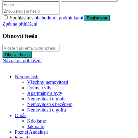
Souhlasím s
obchodními podmínkami
Registrovat
Zpět na přihlášení
Obnovit heslo
Obnovit heslo
Návrat na přihlášení
Nemovitosti
Všechny nemovitosti
Domy a vily
Apartmány a byty
Nemovitosti u moře
Nemovitosti s bazénem
Nemovitosti u golfu
O nás
Kdo jsme
Jak na to
Poznej Andalusii
Kontakt