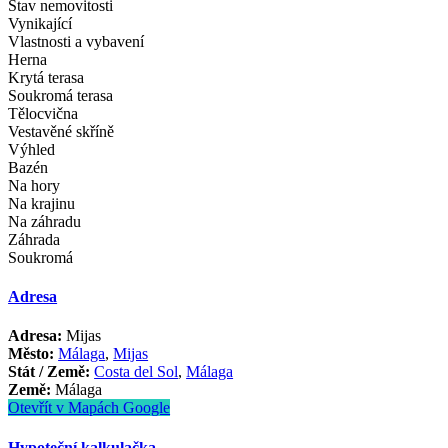
Stav nemovitosti
Vynikající
Vlastnosti a vybavení
Herna
Krytá terasa
Soukromá terasa
Tělocvična
Vestavěné skříně
Výhled
Bazén
Na hory
Na krajinu
Na záhradu
Záhrada
Soukromá
Adresa
Adresa:
Mijas
Město:
Málaga
,
Mijas
Stát / Země:
Costa del Sol
,
Málaga
Země:
Málaga
Otevřít v Mapách Google
Hypoteční kalkulačka