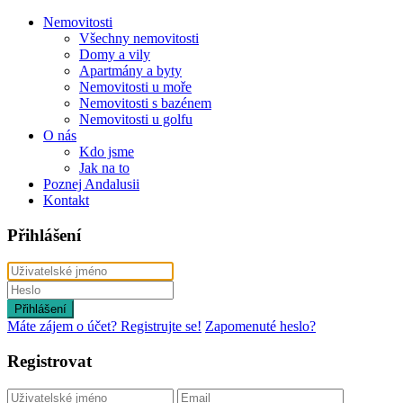
Nemovitosti
Všechny nemovitosti
Domy a vily
Apartmány a byty
Nemovitosti u moře
Nemovitosti s bazénem
Nemovitosti u golfu
O nás
Kdo jsme
Jak na to
Poznej Andalusii
Kontakt
Přihlášení
Přihlášení
Máte zájem o účet? Registrujte se!
Zapomenuté heslo?
Registrovat