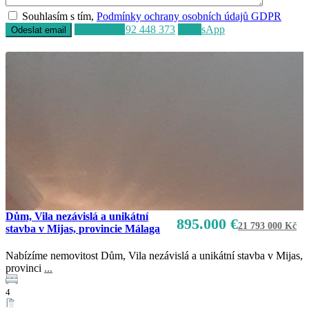
Souhlasím s tím,
Podmínky ochrany osobních údajů GDPR
Volat
+34 692 448 373
WhatsApp
Dům, Vila nezávislá a unikátní
895.000 €
21 793 000 Kč
stavba v Mijas, provincie Málaga
Nabízíme nemovitost Dům, Vila nezávislá a unikátní stavba v Mijas,
provinci
...
Prodej
K dispozici
4