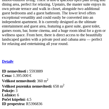
dining area, perfect for relaxing. Upstairs, the master suite enjoys its
own private terrace and walk in closet, alongside two additional
guest bedrooms and a guest bathroom. The lower level offers
exceptional versatility and could easily be converted into an
independent apartment. It is currently designed as the ultimate
entertainment and guest area, featuring a guest suite, guest toilet,
games room, bar, home cinema, and a huge room ideal for a gym or
‌wellness ‌space. ‌From ‌here, ‌there is ‌direct ‌access to ‌the beautifully
‌landscaped garden with ‌a ‌private ‌pool and cabana ‌area ‌— perfect
for ‌relaxing ‌and ‌entertaining ‌all ‌year ‌round.
Detaily
ID nemovitosti :
5593889
Cena:
1.395.000 €
2
Velikost nemovitosti:
360 m
2
Velikost pozemku nemovitosti:
658 m
Pokoje:
3
Ložnice:
6
Počet kúpelní:
4.5
ID propextra:
R5396836