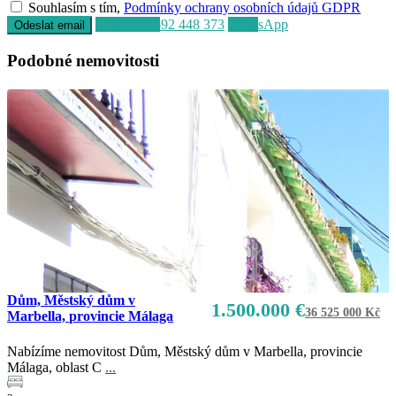
Souhlasím s tím,
Podmínky ochrany osobních údajů GDPR
Volat
+34 692 448 373
WhatsApp
Podobné nemovitosti
Dům, Městský dům v
1.500.000 €
36 525 000 Kč
Marbella, provincie Málaga
Nabízíme nemovitost Dům, Městský dům v Marbella, provincie
Málaga, oblast C
...