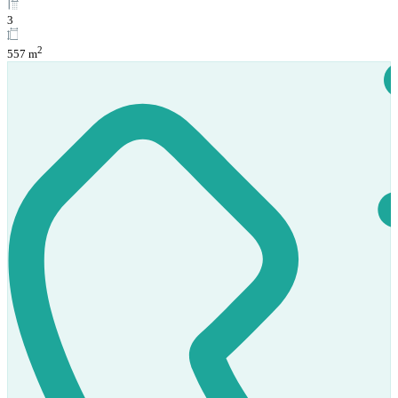
3
2
557 m
Prodej
K dispozici