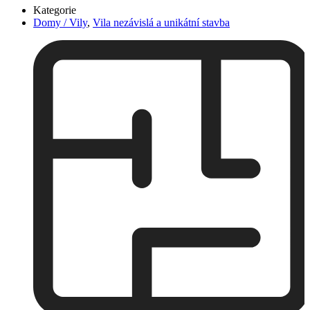
Kategorie
Domy / Vily
,
Vila nezávislá a unikátní stavba