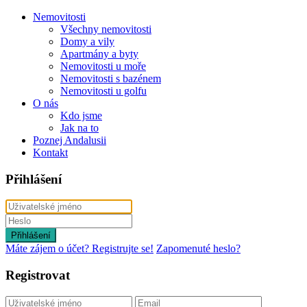
Nemovitosti
Všechny nemovitosti
Domy a vily
Apartmány a byty
Nemovitosti u moře
Nemovitosti s bazénem
Nemovitosti u golfu
O nás
Kdo jsme
Jak na to
Poznej Andalusii
Kontakt
Přihlášení
Přihlášení
Máte zájem o účet? Registrujte se!
Zapomenuté heslo?
Registrovat