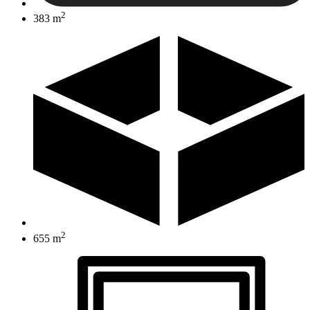
2
383 m
2
655 m