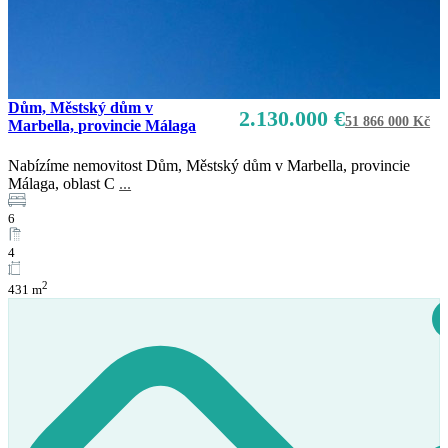
Dům, Městský dům v
2.130.000 €
51 866 000 Kč
Marbella, provincie Málaga
Nabízíme nemovitost Dům, Městský dům v Marbella, provincie
Málaga, oblast C
...
6
4
2
431 m