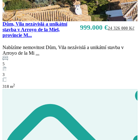
Dům, Vila nezávislá a unikátní
999.000 €
24 326 000 Kč
stavba v Arroyo de la Miel,
provincie M...
Nabízíme nemovitost Dům, Vila nezávislá a unikátní stavba v
Arroyo de la Mi
...
Prodej
5
K dispozici
3
2
318 m