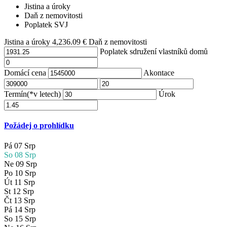
Jistina a úroky
Daň z nemovitosti
Poplatek SVJ
Jistina a úroky
4,236.09
€
Daň z nemovitosti
Poplatek sdružení vlastníků domů
Domácí cena
Akontace
Termín(*v letech)
Úrok
Požádej o prohlídku
Pá
07
Srp
So
08
Srp
Ne
09
Srp
Po
10
Srp
Út
11
Srp
St
12
Srp
Čt
13
Srp
Pá
14
Srp
So
15
Srp