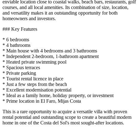
enviable location close to coastal walks, beach bars, restaurants, golf
courses, and all local amenities. Its combination of size, location,
and versatility makes it an outstanding opportunity for both
homeowners and investors.
### Key Features
* 6 bedrooms
* 4 bathrooms
* Main house with 4 bedrooms and 3 bathrooms
* Independent 2-bedroom, 1-bathroom apartment
* Heated private swimming pool
* Spacious terraces
* Private parking
* Tourist rental licence in place
* Just a few steps from the beach
* Excellent modernisation potential
* Ideal as a family home, holiday property, or investment
* Prime location in El Faro, Mijas Costa
This is a rare ‌opportunity ‌to ‌acquire ‌a ‌versatile villa ‌with ‌proven
rental ‌potential and ‌outstanding scope to ‌create ‌a ‌beautiful modern
home ‌in ‌one of the ‌Costa ‌del ‌Sol's ‌most ‌sought-after ‌locations.