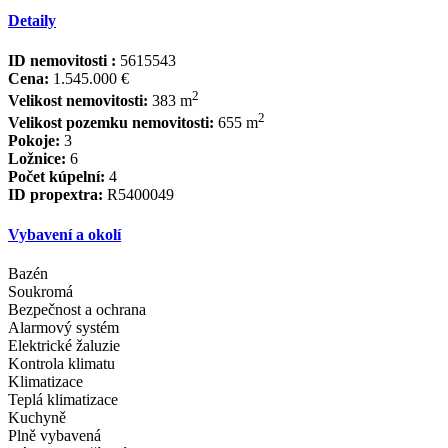
Detaily
ID nemovitosti :
5615543
Cena:
1.545.000 €
2
Velikost nemovitosti:
383 m
2
Velikost pozemku nemovitosti:
655 m
Pokoje:
3
Ložnice:
6
Počet kúpelní:
4
ID propextra:
R5400049
Vybavení a okolí
Bazén
Soukromá
Bezpečnost a ochrana
Alarmový systém
Elektrické žaluzie
Kontrola klimatu
Klimatizace
Teplá klimatizace
Kuchyně
Plně vybavená