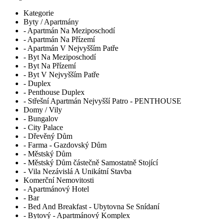
Kategorie
Byty / Apartmány
- Apartmán Na Meziposchodí
- Apartmán Na Přízemí
- Apartmán V Nejvyšším Patře
- Byt Na Meziposchodí
- Byt Na Přízemí
- Byt V Nejvyšším Patře
- Duplex
- Penthouse Duplex
- Střešní Apartmán Nejvyšší Patro - PENTHOUSE
Domy / Vily
- Bungalov
- City Palace
- Dřevěný Dům
- Farma - Gazdovský Dům
- Městský Dům
- Městský Dům částečně Samostatně Stojící
- Vila Nezávislá A Unikátní Stavba
Komerční Nemovitosti
- Apartmánový Hotel
- Bar
- Bed And Breakfast - Ubytovna Se Snídaní
- Bytový - Apartmánový Komplex