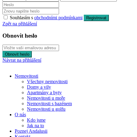
Souhlasím s
obchodními podmínkami
Registrovat
Zpět na přihlášení
Obnovit heslo
Obnovit heslo
Návrat na přihlášení
Nemovitosti
Všechny nemovitosti
Domy a vily
Apartmány a byty
Nemovitosti u moře
Nemovitosti s bazénem
Nemovitosti u golfu
O nás
Kdo jsme
Jak na to
Poznej Andalusii
Kontakt