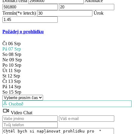
Domácí cena
Akontace
Termín(*v letech)
Úrok
Požádej o prohlídku
Čt
06
Srp
Pá
07
Srp
So
08
Srp
Ne
09
Srp
Po
10
Srp
Út
11
Srp
St
12
Srp
Čt
13
Srp
Pá
14
Srp
So
15
Srp
Osobně
Video Chat