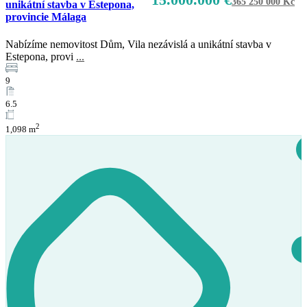
365 250 000 Kč
unikátní stavba v Estepona,
provincie Málaga
Prodej
K dispozici
Nabízíme nemovitost Dům, Vila nezávislá a unikátní stavba v
Estepona, provi
...
9
6.5
2
1,098 m