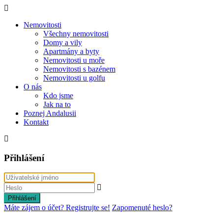
Nemovitosti
Všechny nemovitosti
Domy a vily
Apartmány a byty
Nemovitosti u moře
Nemovitosti s bazénem
Nemovitosti u golfu
O nás
Kdo jsme
Jak na to
Poznej Andalusii
Kontakt
Přihlášení
Přihlášení
Máte zájem o účet? Registrujte se!
Zapomenuté heslo?