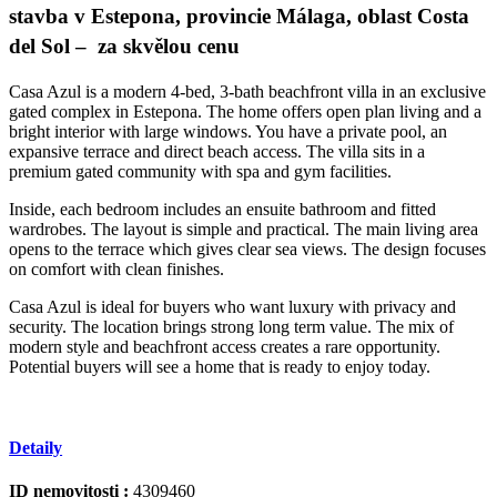
stavba v Estepona, provincie Málaga, oblast Costa
del Sol – za skvělou cenu
Casa Azul is a modern 4-bed, 3-bath beachfront villa in an exclusive
gated complex in Estepona. The home offers open plan living and a
bright interior with large windows. You have a private pool, an
expansive terrace and direct beach access. The villa sits in a
premium gated community with spa and gym facilities.
Inside, each bedroom includes an ensuite bathroom and fitted
wardrobes. The layout is simple and practical. The main living area
opens to the terrace which gives clear sea views. The design focuses
on comfort with clean finishes.
Casa Azul is ideal for buyers who want luxury with privacy and
security. The location ‌brings ‌strong ‌long ‌term ‌value. The ‌mix ‌of
modern ‌style and ‌beachfront access creates ‌a ‌rare ‌opportunity.
Potential buyers ‌will ‌see a home ‌that ‌is ‌ready ‌to ‌enjoy ‌today.
Detaily
ID nemovitosti :
4309460