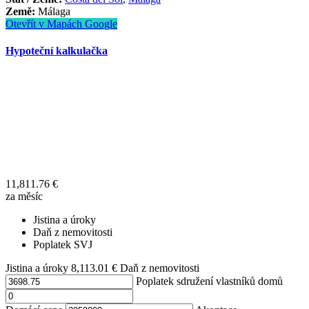
Země:
Málaga
Otevřít v Mapách Google
Hypoteční kalkulačka
11,811.76
€
za měsíc
Jistina a úroky
Daň z nemovitosti
Poplatek SVJ
Jistina a úroky
8,113.01
€
Daň z nemovitosti
Poplatek sdružení vlastníků domů