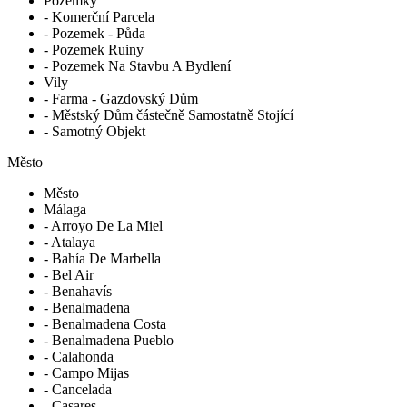
Pozemky
- Komerční Parcela
- Pozemek - Půda
- Pozemek Ruiny
- Pozemek Na Stavbu A Bydlení
Vily
- Farma - Gazdovský Dům
- Městský Dům částečně Samostatně Stojící
- Samotný Objekt
Město
Město
Málaga
- Arroyo De La Miel
- Atalaya
- Bahía De Marbella
- Bel Air
- Benahavís
- Benalmadena
- Benalmadena Costa
- Benalmadena Pueblo
- Calahonda
- Campo Mijas
- Cancelada
- Casares