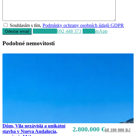
Souhlasím s tím,
Podmínky ochrany osobních údajů GDPR
Volat
+34 692 448 373
WhatsApp
Podobné nemovitosti
Dům, Vila nezávislá a unikátní
2.800.000 €
68 180 000 Kč
stavba v Nueva Andalucía,