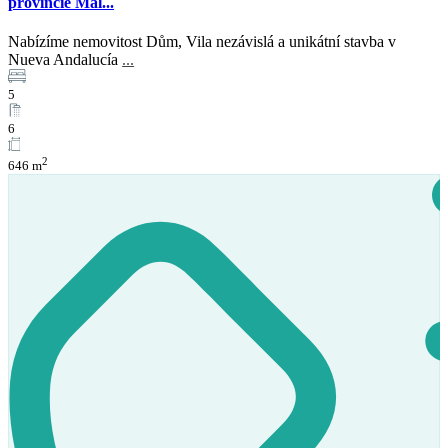
provincie Mál...
Nabízíme nemovitost Dům, Vila nezávislá a unikátní stavba v
Nueva Andalucía
...
5
6
2
646 m