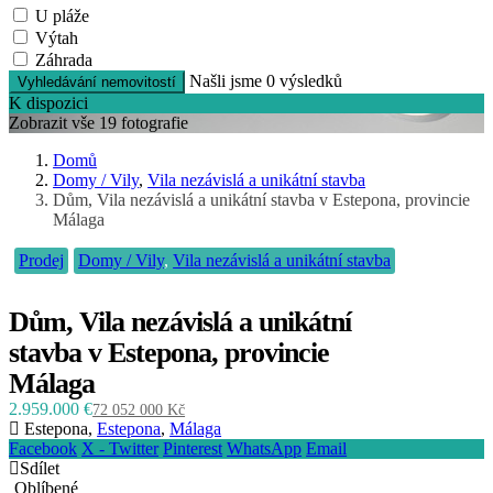
U pláže
Výtah
Záhrada
Našli jsme
0
výsledků
Vyhledávání nemovitostí
K dispozici
Zobrazit vše 19 fotografie
Domů
Domy / Vily
,
Vila nezávislá a unikátní stavba
Dům, Vila nezávislá a unikátní stavba v Estepona, provincie
Málaga
Prodej
Domy / Vily
,
Vila nezávislá a unikátní stavba
Dům, Vila nezávislá a unikátní
stavba v Estepona, provincie
Málaga
2.959.000 €
72 052 000 Kč
Estepona,
Estepona
,
Málaga
Facebook
X - Twitter
Pinterest
WhatsApp
Email
Sdílet
Oblíbené