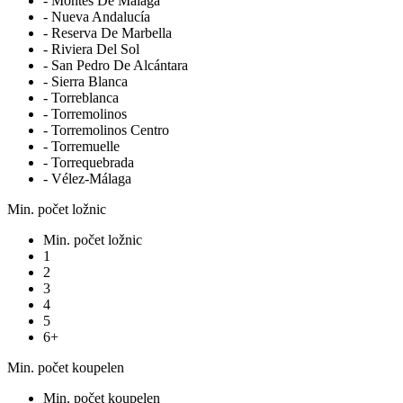
- Montes De Málaga
- Nueva Andalucía
- Reserva De Marbella
- Riviera Del Sol
- San Pedro De Alcántara
- Sierra Blanca
- Torreblanca
- Torremolinos
- Torremolinos Centro
- Torremuelle
- Torrequebrada
- Vélez-Málaga
Min. počet ložnic
Min. počet ložnic
1
2
3
4
5
6+
Min. počet koupelen
Min. počet koupelen