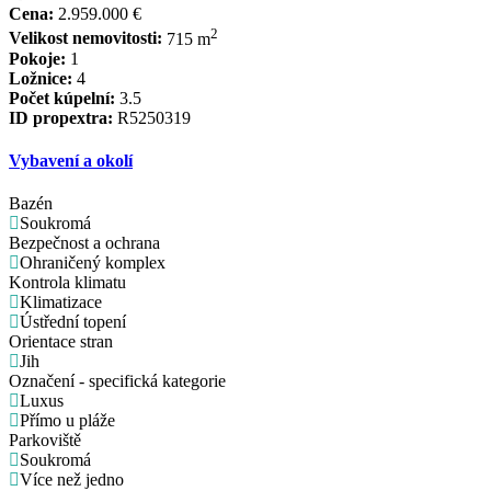
Cena:
2.959.000 €
2
Velikost nemovitosti:
715 m
Pokoje:
1
Ložnice:
4
Počet kúpelní:
3.5
ID propextra:
R5250319
Vybavení a okolí
Bazén
Soukromá
Bezpečnost a ochrana
Ohraničený komplex
Kontrola klimatu
Klimatizace
Ústřední topení
Orientace stran
Jih
Označení - specifická kategorie
Luxus
Přímo u pláže
Parkoviště
Soukromá
Více než jedno