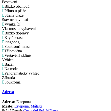
Postavení
Blízko obchodů
Přímo u pláže
Strana pláže
Stav nemovitosti
Vynikající
Vlastnosti a vybavení
Blízko dopravy
Krytá terasa
Pingpong
Soukromá terasa
Tělocvična
Vestavěné skříně
Výhled
Bazén
Na moře
Panoramatický výhled
Záhrada
Soukromá
Adresa
Adresa:
Estepona
Město:
Estepona
,
Málaga
Stát / Země:
Costa del Sol
,
Málaga