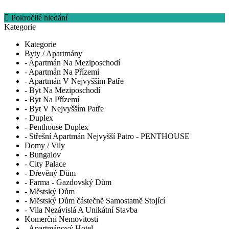
Pokročilé hledání
Kategorie
Kategorie
Byty / Apartmány
- Apartmán Na Meziposchodí
- Apartmán Na Přízemí
- Apartmán V Nejvyšším Patře
- Byt Na Meziposchodí
- Byt Na Přízemí
- Byt V Nejvyšším Patře
- Duplex
- Penthouse Duplex
- Střešní Apartmán Nejvyšší Patro - PENTHOUSE
Domy / Vily
- Bungalov
- City Palace
- Dřevěný Dům
- Farma - Gazdovský Dům
- Městský Dům
- Městský Dům částečně Samostatně Stojící
- Vila Nezávislá A Unikátní Stavba
Komerční Nemovitosti
- Apartmánový Hotel