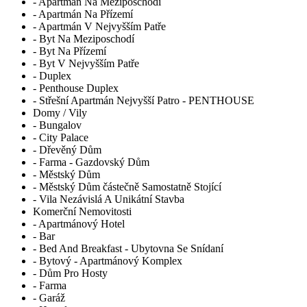
- Apartmán Na Meziposchodí
- Apartmán Na Přízemí
- Apartmán V Nejvyšším Patře
- Byt Na Meziposchodí
- Byt Na Přízemí
- Byt V Nejvyšším Patře
- Duplex
- Penthouse Duplex
- Střešní Apartmán Nejvyšší Patro - PENTHOUSE
Domy / Vily
- Bungalov
- City Palace
- Dřevěný Dům
- Farma - Gazdovský Dům
- Městský Dům
- Městský Dům částečně Samostatně Stojící
- Vila Nezávislá A Unikátní Stavba
Komerční Nemovitosti
- Apartmánový Hotel
- Bar
- Bed And Breakfast - Ubytovna Se Snídaní
- Bytový - Apartmánový Komplex
- Dům Pro Hosty
- Farma
- Garáž