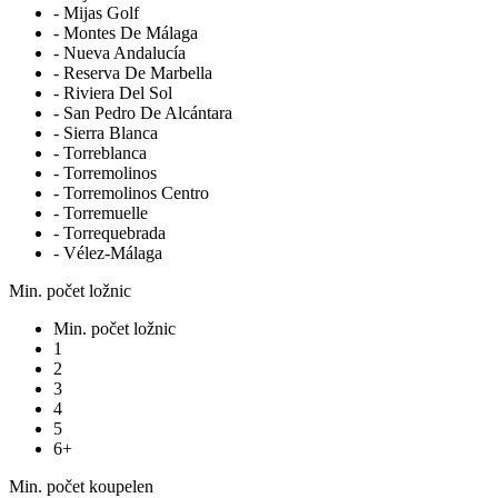
- Mijas Golf
- Montes De Málaga
- Nueva Andalucía
- Reserva De Marbella
- Riviera Del Sol
- San Pedro De Alcántara
- Sierra Blanca
- Torreblanca
- Torremolinos
- Torremolinos Centro
- Torremuelle
- Torrequebrada
- Vélez-Málaga
Min. počet ložnic
Min. počet ložnic
1
2
3
4
5
6+
Min. počet koupelen