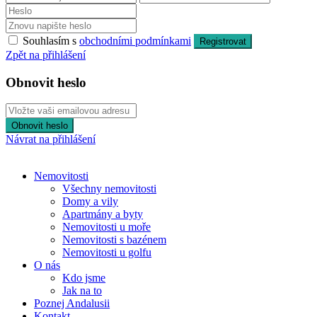
Souhlasím s
obchodními podmínkami
Registrovat
Zpět na přihlášení
Obnovit heslo
Obnovit heslo
Návrat na přihlášení
Nemovitosti
Všechny nemovitosti
Domy a vily
Apartmány a byty
Nemovitosti u moře
Nemovitosti s bazénem
Nemovitosti u golfu
O nás
Kdo jsme
Jak na to
Poznej Andalusii
Kontakt