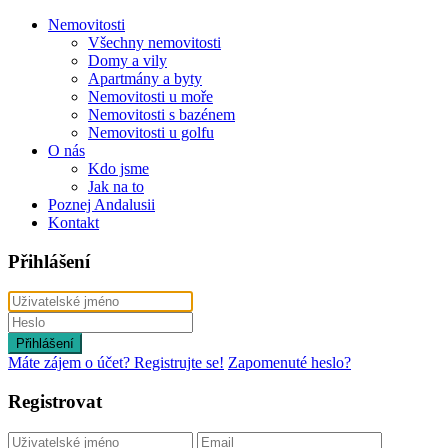
Nemovitosti
Všechny nemovitosti
Domy a vily
Apartmány a byty
Nemovitosti u moře
Nemovitosti s bazénem
Nemovitosti u golfu
O nás
Kdo jsme
Jak na to
Poznej Andalusii
Kontakt
Přihlášení
Přihlášení
Máte zájem o účet? Registrujte se!
Zapomenuté heslo?
Registrovat