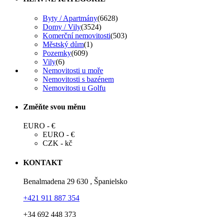
Byty / Apartmány
(6628)
Domy / Vily
(3524)
Komerční nemovitosti
(503)
Městský dům
(1)
Pozemky
(609)
Vily
(6)
Nemovitosti u moře
Nemovitosti s bazénem
Nemovitosti u Golfu
Změňte svou měnu
EURO - €
EURO - €
CZK - kč
KONTAKT
Benalmadena 29 630 , Španielsko
+421 911 887 354
+34 692 448 373