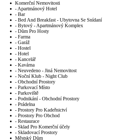
Komerční Nemovitosti
- Apartmánový Hotel
- Bar
- Bed And Breakfast - Ubytovna Se Snídaní
- Bytový - Apartmánový Komplex
- Dům Pro Hosty
- Farma
- Garáž
- Hostel
- Hotel
- Kancelář
- Kavárna
- Neuvedeno - Jiná Nemovitost
- Noční Klub - Night Club
- Obchodní Prostory
- Parkovací Místo
- Parkoviště
- Podnikání - Obchodní Prostory
- Prádelna
- Prostory Pro Kadeřnictví
- Prostory Pro Obchod
- Restaurace
- Sklad Pro Komerční účely
- Skladovací Prostory
Městský Dům