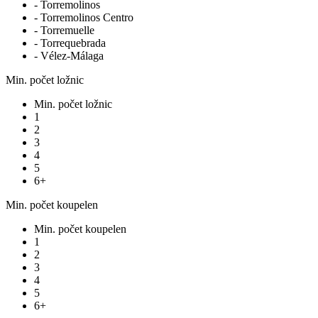
- Torremolinos
- Torremolinos Centro
- Torremuelle
- Torrequebrada
- Vélez-Málaga
Min. počet ložnic
Min. počet ložnic
1
2
3
4
5
6+
Min. počet koupelen
Min. počet koupelen
1
2
3
4
5
6+