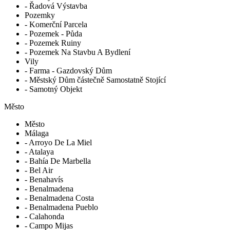
- Řadová Výstavba
Pozemky
- Komerční Parcela
- Pozemek - Půda
- Pozemek Ruiny
- Pozemek Na Stavbu A Bydlení
Vily
- Farma - Gazdovský Dům
- Městský Dům částečně Samostatně Stojící
- Samotný Objekt
Město
Město
Málaga
- Arroyo De La Miel
- Atalaya
- Bahía De Marbella
- Bel Air
- Benahavís
- Benalmadena
- Benalmadena Costa
- Benalmadena Pueblo
- Calahonda
- Campo Mijas