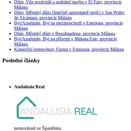
Dům, Vila nezávislá a unikátní stavba v El Faro, provincie
Málaga
Dům, Městský dům částečně samostatně stojící v San Pedro
de Alcántara, provincie Málaga
Byt/Apartmán, Byt na meziposchodí v Estepona, provincie
Málaga
Dům, Městský dům v Benalmadena, provincie Málaga
Byt/Apartmán, Byt na přízemí v Málaga Este, provincie
Málaga
Komerční nemovitost, Farma v Estepona, provincie Málaga
Poslední články
Andalusia Real
nemovitostí ve Španělsku