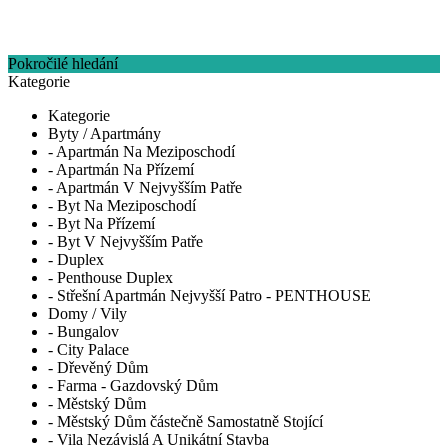
Pokročilé hledání
Kategorie
Kategorie
Byty / Apartmány
- Apartmán Na Meziposchodí
- Apartmán Na Přízemí
- Apartmán V Nejvyšším Patře
- Byt Na Meziposchodí
- Byt Na Přízemí
- Byt V Nejvyšším Patře
- Duplex
- Penthouse Duplex
- Střešní Apartmán Nejvyšší Patro - PENTHOUSE
Domy / Vily
- Bungalov
- City Palace
- Dřevěný Dům
- Farma - Gazdovský Dům
- Městský Dům
- Městský Dům částečně Samostatně Stojící
- Vila Nezávislá A Unikátní Stavba