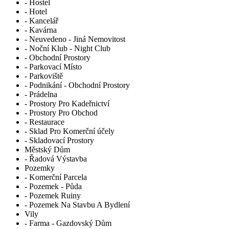
- Hostel
- Hotel
- Kancelář
- Kavárna
- Neuvedeno - Jiná Nemovitost
- Noční Klub - Night Club
- Obchodní Prostory
- Parkovací Místo
- Parkoviště
- Podnikání - Obchodní Prostory
- Prádelna
- Prostory Pro Kadeřnictví
- Prostory Pro Obchod
- Restaurace
- Sklad Pro Komerční účely
- Skladovací Prostory
Městský Dům
- Řadová Výstavba
Pozemky
- Komerční Parcela
- Pozemek - Půda
- Pozemek Ruiny
- Pozemek Na Stavbu A Bydlení
Vily
- Farma - Gazdovský Dům