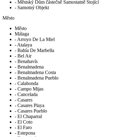
- Městský Dům částečně Samostatně Stojící
- Samotný Objekt
Město
Město
Málaga
- Arroyo De La Miel
- Atalaya
- Bahía De Marbella
- Bel Air
- Benahavís
- Benalmadena
- Benalmadena Costa
- Benalmadena Pueblo
- Calahonda
- Campo Mijas
- Cancelada
- Casares
- Casares Playa
- Casares Pueblo
- El Chaparral
- El Coto
- El Faro
- Estepona