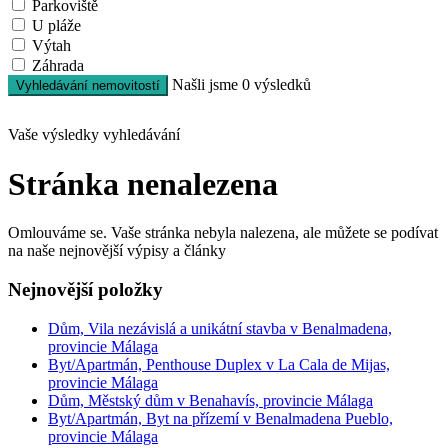
Parkoviště
U pláže
Výtah
Záhrada
Našli jsme
0
výsledků
Vyhledávání nemovitostí
Vaše výsledky vyhledávání
Stránka nenalezena
Omlouváme se. Vaše stránka nebyla nalezena, ale můžete se podívat
na naše nejnovější výpisy a články
Nejnovější položky
Dům, Vila nezávislá a unikátní stavba v Benalmadena,
provincie Málaga
Byt/Apartmán, Penthouse Duplex v La Cala de Mijas,
provincie Málaga
Dům, Městský dům v Benahavís, provincie Málaga
Byt/Apartmán, Byt na přízemí v Benalmadena Pueblo,
provincie Málaga