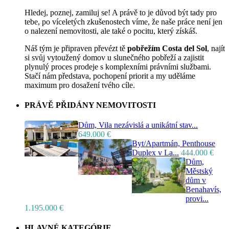
Hledej, poznej, zamiluj se! A právě to je důvod být tady pro
tebe, po víceletých zkušenostech víme, že naše práce není jen
o nalezení nemovitosti, ale také o pocitu, který získáš.
Náš tým je připraven převézt tě
pobřežím Costa del Sol
, najít
si svůj vytoužený domov u slunečného pobřeží a zajistit
plynulý proces prodeje s komplexními právními službami.
Stačí nám představa, pochopení priorit a my uděláme
maximum pro dosažení tvého cíle.
PRÁVĚ PŘIDÁNY NEMOVITOSTI
Dům, Vila nezávislá a unikátní stav...
649.000 €
Byt/Apartmán, Penthouse
Duplex v La...
444.000 €
Dům,
Městský
dům v
Benahavís,
provi...
1.195.000 €
HLAVNÉ KATEGÓRIE