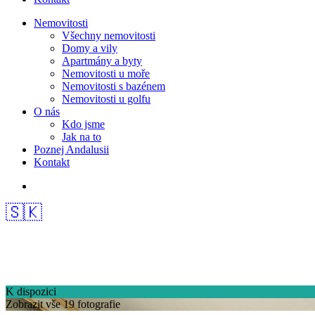
Nemovitosti
Všechny nemovitosti
Domy a vily
Apartmány a byty
Nemovitosti u moře
Nemovitosti s bazénem
Nemovitosti u golfu
O nás
Kdo jsme
Jak na to
Poznej Andalusii
Kontakt
🇸🇰
K dispozici
Zobrazit vše 19 fotografie