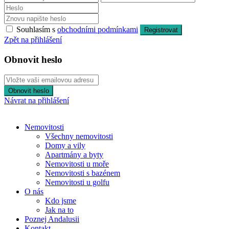
Souhlasím s
obchodními podmínkami
Registrovat
Zpět na přihlášení
Obnovit heslo
Obnovit heslo
Návrat na přihlášení
Nemovitosti
Všechny nemovitosti
Domy a vily
Apartmány a byty
Nemovitosti u moře
Nemovitosti s bazénem
Nemovitosti u golfu
O nás
Kdo jsme
Jak na to
Poznej Andalusii
Kontakt