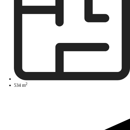
2
534 m