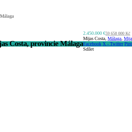
e Málaga
2.450.000 €
59 658 000 Kč
Mijas Costa,
Málaga
,
Mija
jas Costa, provincie Málaga
Facebook
X - Twitter
Pint
Sdílet