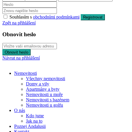
Souhlasím s
obchodními podmínkami
Registrovat
Zpět na přihlášení
Obnovit heslo
Obnovit heslo
Návrat na přihlášení
Nemovitosti
Všechny nemovitosti
Domy a vily
Apartmány a byty
Nemovitosti u moře
Nemovitosti s bazénem
Nemovitosti u golfu
O nás
Kdo jsme
Jak na to
Poznej Andalusii
Kontakt