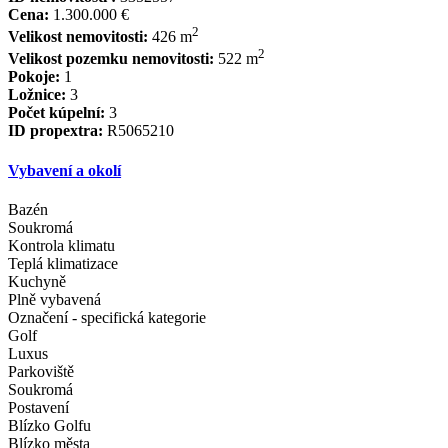
Cena:
1.300.000 €
2
Velikost nemovitosti:
426 m
2
Velikost pozemku nemovitosti:
522 m
Pokoje:
1
Ložnice:
3
Počet kúpelní:
3
ID propextra:
R5065210
Vybavení a okolí
Bazén
Soukromá
Kontrola klimatu
Teplá klimatizace
Kuchyně
Plně vybavená
Označení - specifická kategorie
Golf
Luxus
Parkoviště
Soukromá
Postavení
Blízko Golfu
Blízko města