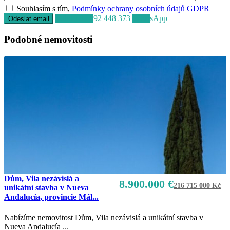
Souhlasím s tím,
Podmínky ochrany osobních údajů GDPR
Volat
+34 692 448 373
WhatsApp
Podobné nemovitosti
Dům, Vila nezávislá a
8.900.000 €
216 715 000 Kč
unikátní stavba v Nueva
Andalucía, provincie Mál...
Nabízíme nemovitost Dům, Vila nezávislá a unikátní stavba v
Nueva Andalucía
...