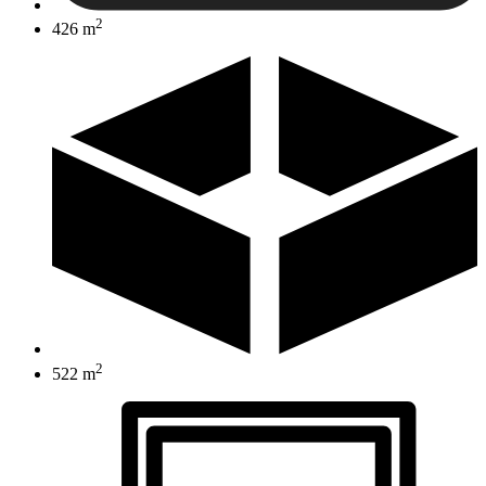
2
426 m
2
522 m