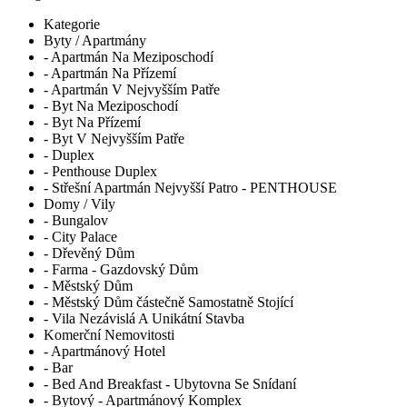
Kategorie
Byty / Apartmány
- Apartmán Na Meziposchodí
- Apartmán Na Přízemí
- Apartmán V Nejvyšším Patře
- Byt Na Meziposchodí
- Byt Na Přízemí
- Byt V Nejvyšším Patře
- Duplex
- Penthouse Duplex
- Střešní Apartmán Nejvyšší Patro - PENTHOUSE
Domy / Vily
- Bungalov
- City Palace
- Dřevěný Dům
- Farma - Gazdovský Dům
- Městský Dům
- Městský Dům částečně Samostatně Stojící
- Vila Nezávislá A Unikátní Stavba
Komerční Nemovitosti
- Apartmánový Hotel
- Bar
- Bed And Breakfast - Ubytovna Se Snídaní
- Bytový - Apartmánový Komplex