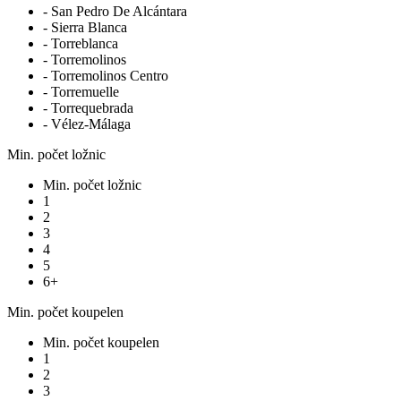
- San Pedro De Alcántara
- Sierra Blanca
- Torreblanca
- Torremolinos
- Torremolinos Centro
- Torremuelle
- Torrequebrada
- Vélez-Málaga
Min. počet ložnic
Min. počet ložnic
1
2
3
4
5
6+
Min. počet koupelen
Min. počet koupelen
1
2
3