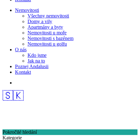
Nemovitosti
Všechny nemovitosti
Domy a vily
Apartmány a byty
Nemovitosti u moře
Nemovitosti s bazénem
Nemovitosti u golfu
O nás
Kdo jsme
Jak na to
Poznej Andalusii
Kontakt
🇸🇰
Pokročilé hledání
Kategorie