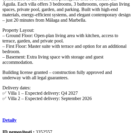
Águila. Each villa offers 3 bedrooms, 3 bathrooms, open-plan living
spaces, private pool, garden, and parking. Built with high-end
materials, energy-efficient systems, and elegant contemporary design
– just 20 minutes from Málaga and Marbella.
Property Layout:
– Ground Floor: Open-plan living area with kitchen, access to
terrace, garden, and private pool.
– First Floor: Master suite with terrace and option for an additional
bedroom.
– Basement: Extra living space with storage and ‌guest
‌accommodation.
Building ‌license ‌granted ‌– construction ‌fully ‌approved and
‌underway with ‌all legal guarantees.
Delivery ‌dates:
✅ ‌Villa ‌1 – Expected ‌delivery: ‌Q4 2027
✅ Villa ‌2 ‌– ‌Expected ‌delivery: ‌September ‌2026
Detaily
ID nemovitosti :
3352557