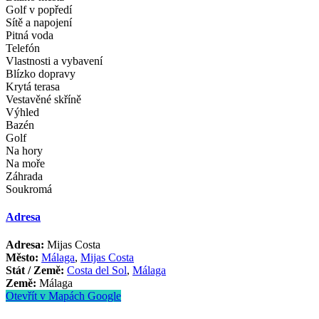
Golf v popředí
Sítě a napojení
Pitná voda
Telefón
Vlastnosti a vybavení
Blízko dopravy
Krytá terasa
Vestavěné skříně
Výhled
Bazén
Golf
Na hory
Na moře
Záhrada
Soukromá
Adresa
Adresa:
Mijas Costa
Město:
Málaga
,
Mijas Costa
Stát / Země:
Costa del Sol
,
Málaga
Země:
Málaga
Otevřít v Mapách Google