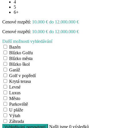
4
5
6+
Cenové rozpětí:
10.000 € do 12.000.000 €
Cenové rozpětí:
10.000 € do 12.000.000 €
Další možnosti vyhledávání
Bazén
Blízko Golfu
Blízko města
Blízko škol
Garáž
Golf v popředí
Krytá terasa
Levné
Luxus
Město
Parkoviště
U pláže
Výtah
Záhrada
Našli jsme
0
výsledků
Vyhledávání nemovitostí