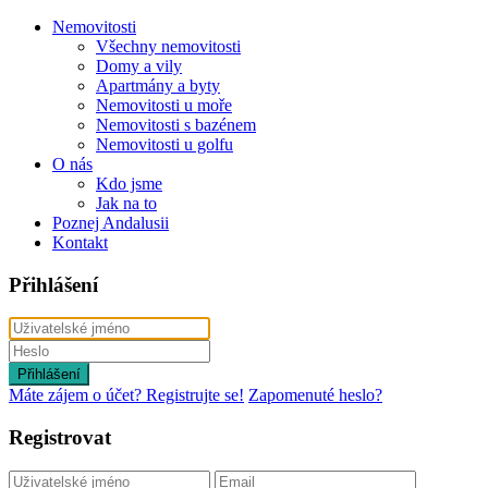
Nemovitosti
Všechny nemovitosti
Domy a vily
Apartmány a byty
Nemovitosti u moře
Nemovitosti s bazénem
Nemovitosti u golfu
O nás
Kdo jsme
Jak na to
Poznej Andalusii
Kontakt
Přihlášení
Přihlášení
Máte zájem o účet? Registrujte se!
Zapomenuté heslo?
Registrovat