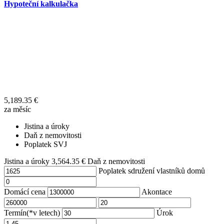
Hypoteční kalkulačka
5,189.35
€
za měsíc
Jistina a úroky
Daň z nemovitosti
Poplatek SVJ
Jistina a úroky
3,564.35
€
Daň z nemovitosti
Poplatek sdružení vlastníků domů
Domácí cena
Akontace
Termín(*v letech)
Úrok