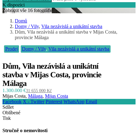
K dispozici
Zobrazit vše 16 fotografie
Domů
Domy / Vily
,
Vila nezávislá a unikátní stavba
Dům, Vila nezávislá a unikátní stavba v Mijas Costa,
provincie Málaga
Prodej
Domy / Vily
,
Vila nezávislá a unikátní stavba
Dům, Vila nezávislá a unikátní
stavba v Mijas Costa, provincie
Málaga
1.300.000 €
31 655 000 Kč
Mijas Costa,
Málaga
,
Mijas Costa
Facebook
X - Twitter
Pinterest
WhatsApp
Email
Sdílet
Oblíbené
Tisk
Stručně o nemovitosti