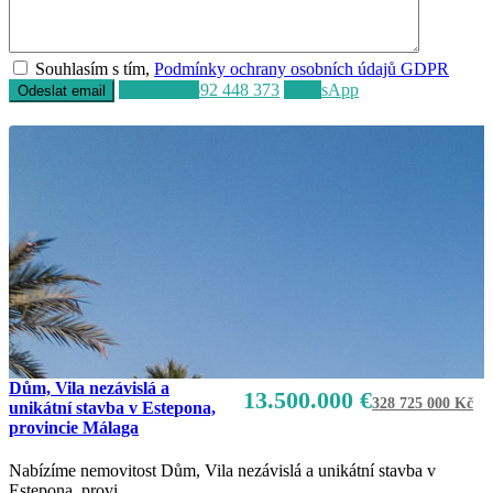
Souhlasím s tím,
Podmínky ochrany osobních údajů GDPR
Volat
+34 692 448 373
WhatsApp
Dům, Vila nezávislá a
13.500.000 €
328 725 000 Kč
unikátní stavba v Estepona,
provincie Málaga
Nabízíme nemovitost Dům, Vila nezávislá a unikátní stavba v
Prodej
Estepona, provi
...