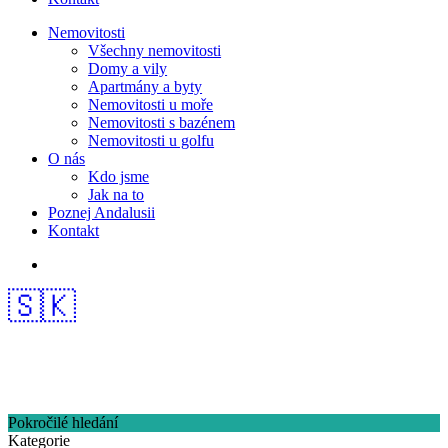
Nemovitosti
Všechny nemovitosti
Domy a vily
Apartmány a byty
Nemovitosti u moře
Nemovitosti s bazénem
Nemovitosti u golfu
O nás
Kdo jsme
Jak na to
Poznej Andalusii
Kontakt
🇸🇰
Pokročilé hledání
Kategorie