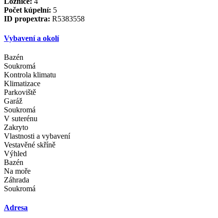
Ložnice:
4
Počet kúpelní:
5
ID propextra:
R5383558
Vybavení a okolí
Bazén
Soukromá
Kontrola klimatu
Klimatizace
Parkoviště
Garáž
Soukromá
V suterénu
Zakryto
Vlastnosti a vybavení
Vestavěné skříně
Výhled
Bazén
Na moře
Záhrada
Soukromá
Adresa