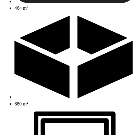
2
464 m
2
680 m