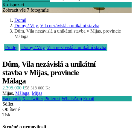
K dispozici
Zobrazit vše 7 fotografie
Domů
Domy / Vily
,
Vila nezávislá a unikátní stavba
Dům, Vila nezávislá a unikátní stavba v Mijas, provincie
Málaga
Prodej
Domy / Vily
,
Vila nezávislá a unikátní stavba
Dům, Vila nezávislá a unikátní
stavba v Mijas, provincie
Málaga
2.395.000 €
58 318 000 Kč
Mijas,
Málaga
,
Mijas
Facebook
X - Twitter
Pinterest
WhatsApp
Email
Sdílet
Oblíbené
Tisk
Stručně o nemovitosti