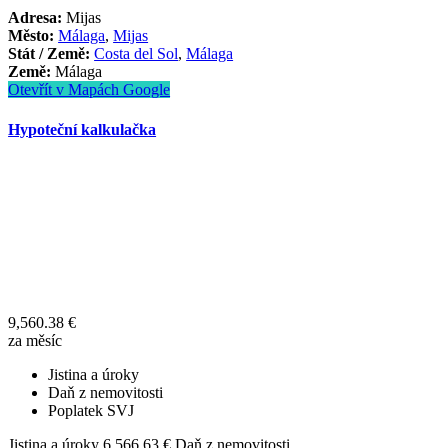
Adresa:
Mijas
Město:
Málaga
,
Mijas
Stát / Země:
Costa del Sol
,
Málaga
Země:
Málaga
Otevřít v Mapách Google
Hypoteční kalkulačka
9,560.38
€
za měsíc
Jistina a úroky
Daň z nemovitosti
Poplatek SVJ
Jistina a úroky
6,566.63
€
Daň z nemovitosti