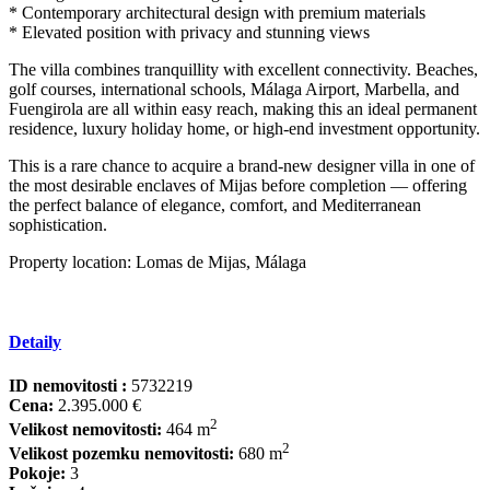
* Contemporary architectural design with premium materials
* Elevated position with privacy and stunning views
The villa combines tranquillity with excellent connectivity. Beaches,
golf courses, international schools, Málaga Airport, Marbella, and
Fuengirola are all within easy reach, making this an ideal permanent
residence, luxury holiday home, or high-end investment opportunity.
This is a rare chance to acquire a brand-new designer ‌villa ‌in ‌one ‌of
‌the most ‌desirable ‌enclaves of ‌Mijas before ‌completion — offering
‌the ‌perfect ‌balance of elegance, ‌comfort, ‌and Mediterranean
sophistication.
Property ‌location: ‌Lomas ‌de ‌Mijas, ‌Málaga ‌
Detaily
ID nemovitosti :
5732219
Cena:
2.395.000 €
2
Velikost nemovitosti:
464 m
2
Velikost pozemku nemovitosti:
680 m
Pokoje:
3