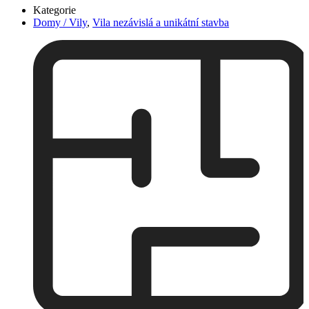
Kategorie
Domy / Vily
,
Vila nezávislá a unikátní stavba