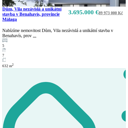
Dům, Vila nezávislá a unikátní
3.695.000 €
89 973 000 Kč
stavba v Benahavís, provincie
Prodej
Málaga
K dispozici
Nabízíme nemovitost Dům, Vila nezávislá a unikátní stavba v
Benahavís, prov
...
5
7
2
632 m