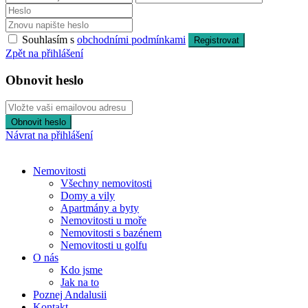
Souhlasím s
obchodními podmínkami
Registrovat
Zpět na přihlášení
Obnovit heslo
Obnovit heslo
Návrat na přihlášení
Nemovitosti
Všechny nemovitosti
Domy a vily
Apartmány a byty
Nemovitosti u moře
Nemovitosti s bazénem
Nemovitosti u golfu
O nás
Kdo jsme
Jak na to
Poznej Andalusii
Kontakt