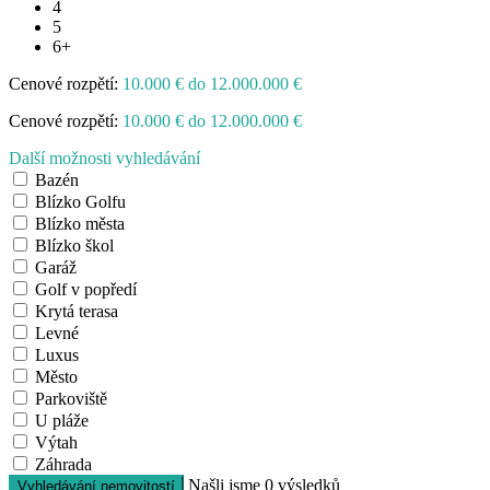
4
5
6+
Cenové rozpětí:
10.000 € do 12.000.000 €
Cenové rozpětí:
10.000 € do 12.000.000 €
Další možnosti vyhledávání
Bazén
Blízko Golfu
Blízko města
Blízko škol
Garáž
Golf v popředí
Krytá terasa
Levné
Luxus
Město
Parkoviště
U pláže
Výtah
Záhrada
Našli jsme
0
výsledků
Vyhledávání nemovitostí