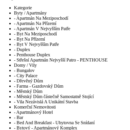
Kategorie
Byty / Apartmány
- Apartmán Na Meziposchodí
- Apartmán Na Přízemí
- Apartmán V Nejvyšším Patře
- Byt Na Meziposchodí
- Byt Na Přízemí
- Byt V Nejvyšším Patře
- Duplex
- Penthouse Duplex
- Střešní Apartmán Nejvyšší Patro - PENTHOUSE
Domy / Vily
- Bungalov
- City Palace
- Dřevěný Dům
- Farma - Gazdovský Dům
- Městský Dům
- Městský Dům částečně Samostatně Stojící
- Vila Nezávislá A Unikátní Stavba
Komerční Nemovitosti
- Apartmánový Hotel
- Bar
- Bed And Breakfast - Ubytovna Se Snídaní
- Bytový - Apartmánový Komplex