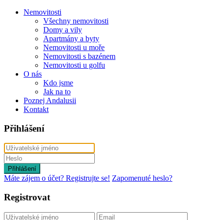
Nemovitosti
Všechny nemovitosti
Domy a vily
Apartmány a byty
Nemovitosti u moře
Nemovitosti s bazénem
Nemovitosti u golfu
O nás
Kdo jsme
Jak na to
Poznej Andalusii
Kontakt
Přihlášení
Přihlášení
Máte zájem o účet? Registrujte se!
Zapomenuté heslo?
Registrovat