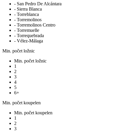
- San Pedro De Alcántara
- Sierra Blanca
- Torreblanca
- Torremolinos
- Torremolinos Centro
- Torremuelle
- Torrequebrada
- Vélez-Málaga
Min. počet ložnic
Min. počet ložnic
1
2
3
4
5
6+
Min. počet koupelen
Min. počet koupelen
1
2
3