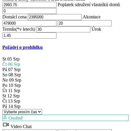
Poplatek sdružení vlastníků domů
Domácí cena
Akontace
Termín(*v letech)
Úrok
Požádej o prohlídku
St
05
Srp
Čt
06
Srp
Pá
07
Srp
So
08
Srp
Ne
09
Srp
Po
10
Srp
Út
11
Srp
St
12
Srp
Čt
13
Srp
Pá
14
Srp
Osobně
Video Chat