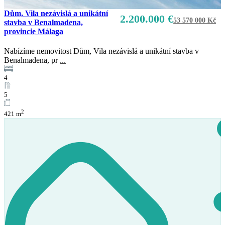
Dům, Vila nezávislá a unikátní
2.200.000 €
53 570 000 Kč
stavba v Benalmadena,
provincie Málaga
Nabízíme nemovitost Dům, Vila nezávislá a unikátní stavba v
Benalmadena, pr
...
4
5
2
421 m
Prodej
K dispozici