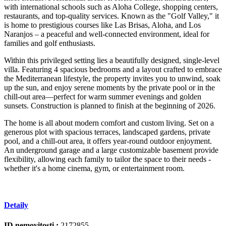
with international schools such as Aloha College, shopping centers,
restaurants, and top-quality services. Known as the "Golf Valley," it
is home to prestigious courses like Las Brisas, Aloha, and Los
Naranjos – a peaceful and well-connected environment, ideal for
families and golf enthusiasts.
Within this privileged setting lies a beautifully designed, single-level
villa. Featuring 4 spacious bedrooms and a layout crafted to embrace
the Mediterranean lifestyle, the property invites you to unwind, soak
up the sun, and enjoy serene moments by the private pool or in the
chill-out area—perfect for warm summer evenings and golden
sunsets. Construction is planned to finish at the beginning of 2026.
The home is all about modern comfort and custom living. Set on a
generous plot with spacious terraces, landscaped gardens, private
pool, and a chill-out area, it offers year-round outdoor enjoyment.
An ‌underground ‌garage ‌and ‌a ‌large customizable ‌basement ‌provide
flexibility, ‌allowing each ‌family to tailor ‌the ‌space ‌to their needs ‌-
‌whether it's a ‌home ‌cinema, ‌gym, ‌or ‌entertainment ‌room.
Detaily
ID nemovitosti :
2172855