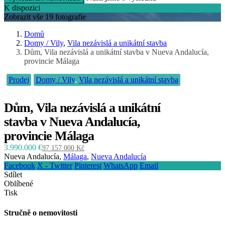
K dispozici
Zobrazit vše 19 fotografie
Domů
Domy / Vily
,
Vila nezávislá a unikátní stavba
Dům, Vila nezávislá a unikátní stavba v Nueva Andalucía,
provincie Málaga
Prodej
Domy / Vily
,
Vila nezávislá a unikátní stavba
Dům, Vila nezávislá a unikátní
stavba v Nueva Andalucía,
provincie Málaga
3.990.000 €
97 157 000 Kč
Nueva Andalucía,
Málaga
,
Nueva Andalucía
Facebook
X - Twitter
Pinterest
WhatsApp
Email
Sdílet
Oblíbené
Tisk
Stručně o nemovitosti