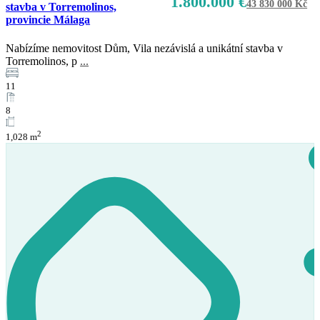
1.800.000 €
43 830 000 Kč
stavba v Torremolinos,
provincie Málaga
Nabízíme nemovitost Dům, Vila nezávislá a unikátní stavba v
Torremolinos, p
...
11
8
2
1,028 m