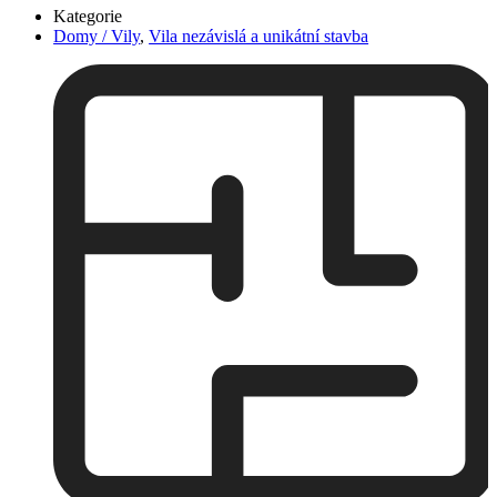
Kategorie
Domy / Vily
,
Vila nezávislá a unikátní stavba