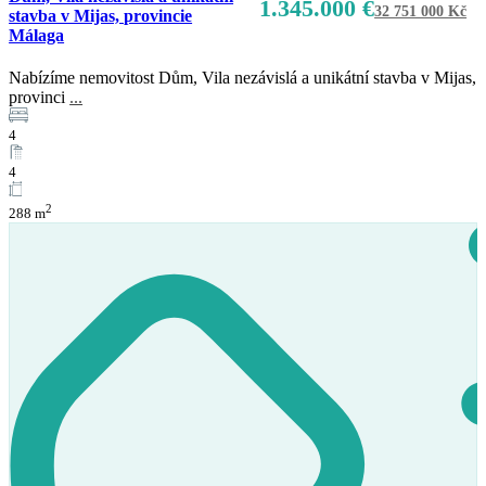
1.345.000 €
32 751 000 Kč
stavba v Mijas, provincie
Málaga
Nabízíme nemovitost Dům, Vila nezávislá a unikátní stavba v Mijas,
provinci
...
4
4
Prodej
2
288 m
K dispozici