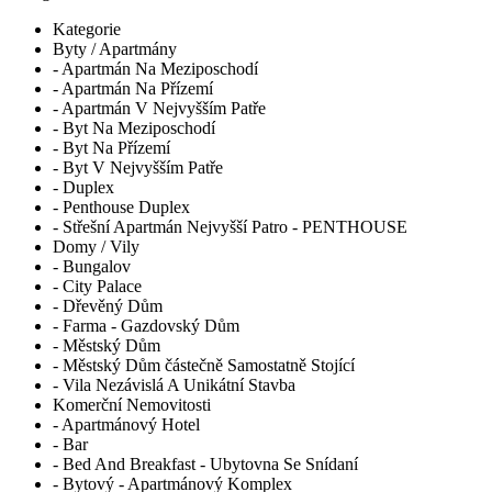
Kategorie
Byty / Apartmány
- Apartmán Na Meziposchodí
- Apartmán Na Přízemí
- Apartmán V Nejvyšším Patře
- Byt Na Meziposchodí
- Byt Na Přízemí
- Byt V Nejvyšším Patře
- Duplex
- Penthouse Duplex
- Střešní Apartmán Nejvyšší Patro - PENTHOUSE
Domy / Vily
- Bungalov
- City Palace
- Dřevěný Dům
- Farma - Gazdovský Dům
- Městský Dům
- Městský Dům částečně Samostatně Stojící
- Vila Nezávislá A Unikátní Stavba
Komerční Nemovitosti
- Apartmánový Hotel
- Bar
- Bed And Breakfast - Ubytovna Se Snídaní
- Bytový - Apartmánový Komplex