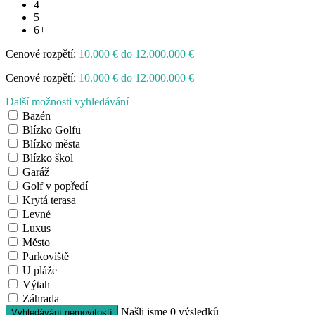
4
5
6+
Cenové rozpětí:
10.000 € do 12.000.000 €
Cenové rozpětí:
10.000 € do 12.000.000 €
Další možnosti vyhledávání
Bazén
Blízko Golfu
Blízko města
Blízko škol
Garáž
Golf v popředí
Krytá terasa
Levné
Luxus
Město
Parkoviště
U pláže
Výtah
Záhrada
Našli jsme
0
výsledků
Vyhledávání nemovitostí