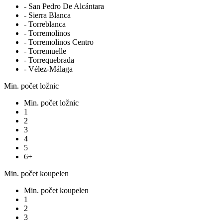
- San Pedro De Alcántara
- Sierra Blanca
- Torreblanca
- Torremolinos
- Torremolinos Centro
- Torremuelle
- Torrequebrada
- Vélez-Málaga
Min. počet ložnic
Min. počet ložnic
1
2
3
4
5
6+
Min. počet koupelen
Min. počet koupelen
1
2
3