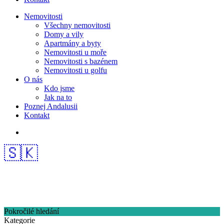
Nemovitosti
Všechny nemovitosti
Domy a vily
Apartmány a byty
Nemovitosti u moře
Nemovitosti s bazénem
Nemovitosti u golfu
O nás
Kdo jsme
Jak na to
Poznej Andalusii
Kontakt
🇸🇰
Pokročilé hledání
Kategorie