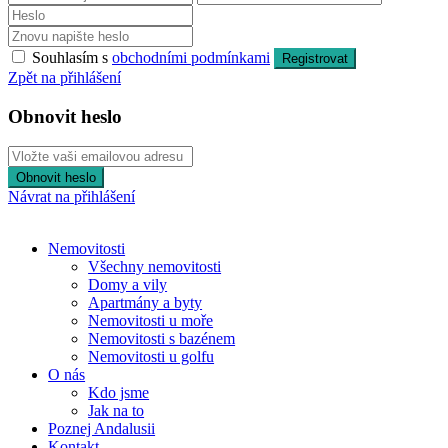
Souhlasím s
obchodními podmínkami
Registrovat
Zpět na přihlášení
Obnovit heslo
Obnovit heslo
Návrat na přihlášení
Nemovitosti
Všechny nemovitosti
Domy a vily
Apartmány a byty
Nemovitosti u moře
Nemovitosti s bazénem
Nemovitosti u golfu
O nás
Kdo jsme
Jak na to
Poznej Andalusii
Kontakt