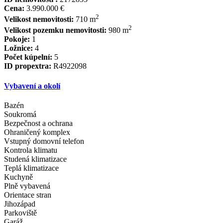
Cena:
3.990.000 €
2
Velikost nemovitosti:
710 m
2
Velikost pozemku nemovitosti:
980 m
Pokoje:
1
Ložnice:
4
Počet kúpelní:
5
ID propextra:
R4922098
Vybavení a okolí
Bazén
Soukromá
Bezpečnost a ochrana
Ohraničený komplex
Vstupný domovní telefon
Kontrola klimatu
Studená klimatizace
Teplá klimatizace
Kuchyně
Plně vybavená
Orientace stran
Jihozápad
Parkoviště
Garáž