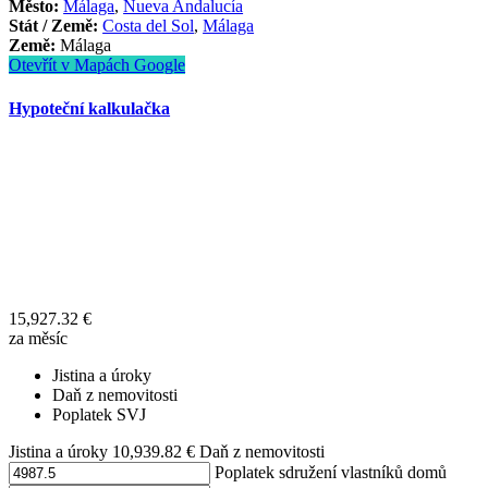
Město:
Málaga
,
Nueva Andalucía
Stát / Země:
Costa del Sol
,
Málaga
Země:
Málaga
Otevřít v Mapách Google
Hypoteční kalkulačka
15,927.32
€
za měsíc
Jistina a úroky
Daň z nemovitosti
Poplatek SVJ
Jistina a úroky
10,939.82
€
Daň z nemovitosti
Poplatek sdružení vlastníků domů