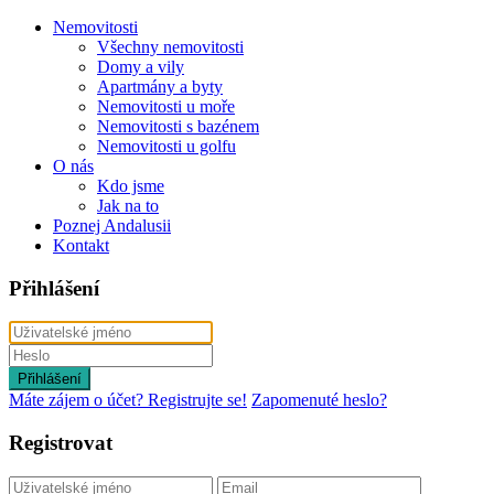
Nemovitosti
Všechny nemovitosti
Domy a vily
Apartmány a byty
Nemovitosti u moře
Nemovitosti s bazénem
Nemovitosti u golfu
O nás
Kdo jsme
Jak na to
Poznej Andalusii
Kontakt
Přihlášení
Přihlášení
Máte zájem o účet? Registrujte se!
Zapomenuté heslo?
Registrovat