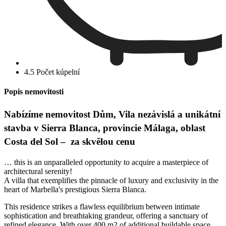
4.5 Počet kúpelní
Popis nemovitosti
Nabízíme nemovitost Dům, Vila nezávislá a unikátní
stavba v Sierra Blanca, provincie Málaga, oblast
Costa del Sol – za skvělou cenu
… this is an unparalleled opportunity to acquire a masterpiece of
architectural serenity!
A villa that exemplifies the pinnacle of luxury and exclusivity in the
heart of Marbella's prestigious Sierra Blanca.
This residence strikes a flawless equilibrium between intimate
sophistication and breathtaking grandeur, offering a sanctuary of
refined elegance. With over 400 m2 of additional buildable space