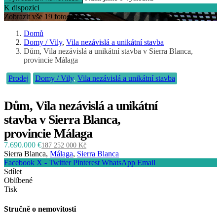
K dispozici
Zobrazit vše 19 fotografie
Domů
Domy / Vily
,
Vila nezávislá a unikátní stavba
Dům, Vila nezávislá a unikátní stavba v Sierra Blanca,
provincie Málaga
Prodej
Domy / Vily
,
Vila nezávislá a unikátní stavba
Dům, Vila nezávislá a unikátní
stavba v Sierra Blanca,
provincie Málaga
7.690.000 €
187 252 000 Kč
Sierra Blanca,
Málaga
,
Sierra Blanca
Facebook
X - Twitter
Pinterest
WhatsApp
Email
Sdílet
Oblíbené
Tisk
Stručně o nemovitosti