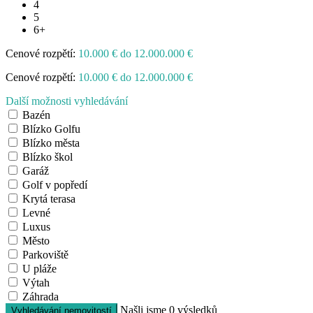
4
5
6+
Cenové rozpětí:
10.000 € do 12.000.000 €
Cenové rozpětí:
10.000 € do 12.000.000 €
Další možnosti vyhledávání
Bazén
Blízko Golfu
Blízko města
Blízko škol
Garáž
Golf v popředí
Krytá terasa
Levné
Luxus
Město
Parkoviště
U pláže
Výtah
Záhrada
Našli jsme
0
výsledků
Vyhledávání nemovitostí