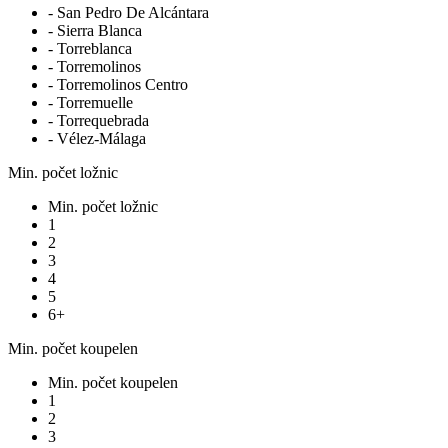
- San Pedro De Alcántara
- Sierra Blanca
- Torreblanca
- Torremolinos
- Torremolinos Centro
- Torremuelle
- Torrequebrada
- Vélez-Málaga
Min. počet ložnic
Min. počet ložnic
1
2
3
4
5
6+
Min. počet koupelen
Min. počet koupelen
1
2
3