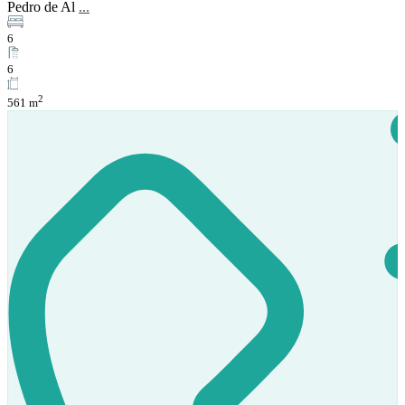
Pedro de Al
...
6
6
2
561 m