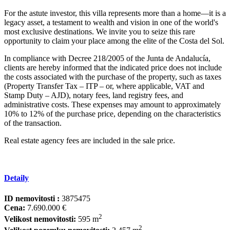
For the astute investor, this villa represents more than a home—it is a
legacy asset, a testament to wealth and vision in one of the world's
most exclusive destinations. We invite you to seize this rare
opportunity to claim your place among the elite of the Costa del Sol.
In compliance with Decree 218/2005 of the Junta de Andalucía,
clients are hereby informed that the indicated price does not include
the costs associated with the purchase of the property, such as taxes
(Property Transfer Tax – ITP – or, where applicable, VAT and
Stamp Duty – AJD), notary fees, land registry fees, and
administrative costs. ‌These ‌expenses ‌may ‌amount ‌to approximately
‌10% ‌to 12% ‌of the ‌purchase price, depending ‌on ‌the ‌characteristics
of the ‌transaction.
Real ‌estate agency fees ‌are ‌included ‌in ‌the ‌sale ‌price.
Detaily
ID nemovitosti :
3875475
Cena:
7.690.000 €
2
Velikost nemovitosti:
595 m
2