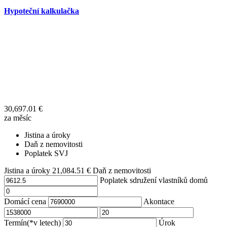
Hypoteční kalkulačka
30,697.01
€
za měsíc
Jistina a úroky
Daň z nemovitosti
Poplatek SVJ
Jistina a úroky
21,084.51
€
Daň z nemovitosti
Poplatek sdružení vlastníků domů
Domácí cena
Akontace
Termín(*v letech)
Úrok