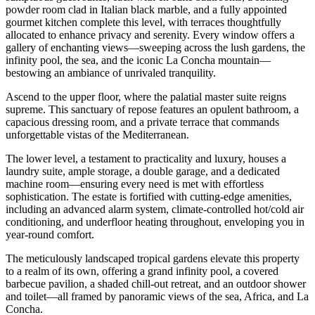
powder room clad in Italian black marble, and a fully appointed
gourmet kitchen complete this level, with terraces thoughtfully
allocated to enhance privacy and serenity. Every window offers a
gallery of enchanting views—sweeping across the lush gardens, the
infinity pool, the sea, and the iconic La Concha mountain—
bestowing an ambiance of unrivaled tranquility.
Ascend to the upper floor, where the palatial master suite reigns
supreme. This sanctuary of repose features an opulent bathroom, a
capacious dressing room, and a private terrace that commands
unforgettable vistas of the Mediterranean.
The lower level, a testament to practicality and luxury, houses a
laundry suite, ample storage, a double garage, and a dedicated
machine room—ensuring every need is met with effortless
sophistication. The estate is fortified with cutting-edge amenities,
including an advanced alarm system, climate-controlled hot/cold air
conditioning, and underfloor heating throughout, enveloping you in
year-round comfort.
The meticulously landscaped tropical gardens elevate this property
to a realm of its own, offering a grand infinity pool, a covered
barbecue pavilion, a shaded chill-out retreat, and an outdoor shower
and toilet—all framed by panoramic views of the sea, Africa, and La
Concha.