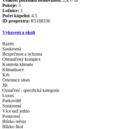
Velikost pozemku nemovitosti:
2,457 m
Pokoje:
3
Ložnice:
3
Počet kúpelní:
4.5
ID propextra:
R5188336
Vybavení a okolí
Bazén
Soukromá
Bezpečnost a ochrana
Ohraničený komplex
Kontrola klimatu
Klimatizace
Krb
Orientace stran
Jih
Označení - specifická kategorie
Luxus
Parkoviště
Soukromá
Více než jedno
Postavení
Blízko města
Blízko škol