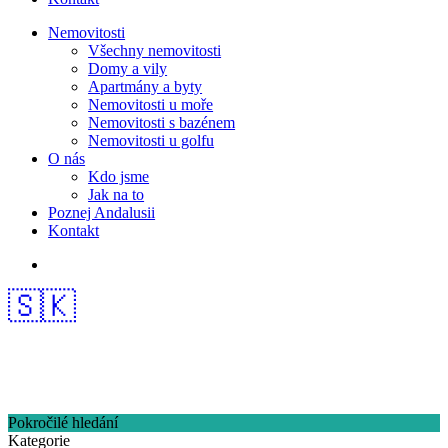
Nemovitosti
Všechny nemovitosti
Domy a vily
Apartmány a byty
Nemovitosti u moře
Nemovitosti s bazénem
Nemovitosti u golfu
O nás
Kdo jsme
Jak na to
Poznej Andalusii
Kontakt
🇸🇰
Pokročilé hledání
Kategorie