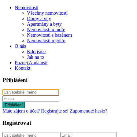
Nemovitosti
Všechny nemovitosti
Domy a vily
Apartmány a byty
Nemovitosti u moře
Nemovitosti s bazénem
Nemovitosti u golfu
O nás
Kdo jsme
Jak na to
Poznej Andalusii
Kontakt
Přihlášení
Přihlášení
Máte zájem o účet? Registrujte se!
Zapomenuté heslo?
Registrovat