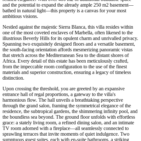
and the potential to expand the already ample 250 m2 basement—
bathed in natural light—this property is a canvas for your most
ambitious visions.
Nestled against the majestic Sierra Blanca, this villa resides within
one of the most coveted enclaves of Marbella, often likened to the
illustrious Beverly Hills for its opulent charm and unrivalled privacy.
Spanning two exquisitely designed floors and a versatile basement,
the south-facing orientation affords mesmerizing panoramic vistas
that stretch across the Mediterranean Sea to the distant shores of
Africa. Every detail of this estate has been meticulously crafted,
from the impeccable room configuration to the use of the finest
materials and superior construction, ensuring a legacy of timeless
distinction.
Upon crossing the threshold, you are greeted by an expansive
entrance hall of regal proportions, a gateway to the villa's
harmonious flow. The hall unveils a breathtaking perspective
through the grand salon, framing the symmetrical elegance of the
residence, the subtropical gardens, the shimmering infinity pool, and
the boundless sea beyond. The ground floor unfolds with effortless
grace: a stately living room, a refined dining salon, and an intimate
TV room adorned with a fireplace—all seamlessly connected to
sprawling terraces that invite moments of quiet indulgence. Two
sumptuous guest suites, each with en-suite bathrooms, a striking