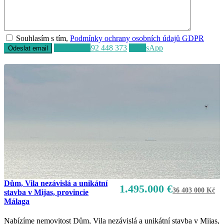
Souhlasím s tím,
Podmínky ochrany osobních údajů GDPR
Volat
+34 692 448 373
WhatsApp
Dům, Vila nezávislá a unikátní
1.495.000 €
36 403 000 Kč
stavba v Mijas, provincie
Málaga
Nabízíme nemovitost Dům, Vila nezávislá a unikátní stavba v Mijas,