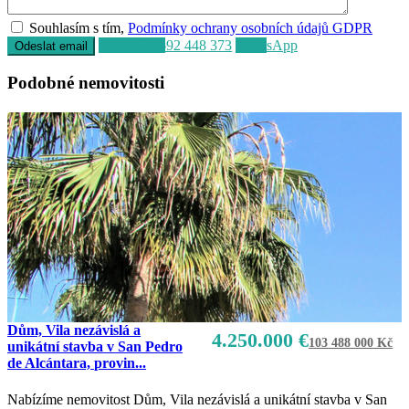
Souhlasím s tím,
Podmínky ochrany osobních údajů GDPR
Volat
+34 692 448 373
WhatsApp
Podobné nemovitosti
Dům, Vila nezávislá a
4.250.000 €
103 488 000 Kč
unikátní stavba v San Pedro
de Alcántara, provin...
Nabízíme nemovitost Dům, Vila nezávislá a unikátní stavba v San