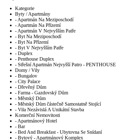
Kategorie
Byty / Apartmány
- Apartmán Na Meziposchodí
- Apartmán Na Přízemí
- Apartmán V Nejvyšším Patře
- Byt Na Meziposchodí
- Byt Na Přízemí
- Byt V Nejvyšším Patře
- Duplex
- Penthouse Duplex
- Střešní Apartmán Nejvyšší Patro - PENTHOUSE
Domy / Vily
- Bungalov
- City Palace
- Dřevěný Dům
- Farma - Gazdovský Dům
- Městský Dům
- Městský Dům částečně Samostatně Stojící
- Vila Nezávislá A Unikátní Stavba
Komerční Nemovitosti
- Apartmánový Hotel
- Bar
- Bed And Breakfast - Ubytovna Se Snídaní
- Bytový - Apartmánový Komplex