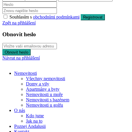
Souhlasím s
obchodními podmínkami
Registrovat
Zpět na přihlášení
Obnovit heslo
Obnovit heslo
Návrat na přihlášení
Nemovitosti
Všechny nemovitosti
Domy a vily
Apartmány a byty
Nemovitosti u moře
Nemovitosti s bazénem
Nemovitosti u golfu
O nás
Kdo jsme
Jak na to
Poznej Andalusii
Kontakt