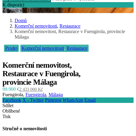
K dispozici
Zobrazit vše 19 fotografie
Domů
Komerční nemovitosti
,
Restaurace
Komerční nemovitost, Restaurace v Fuengirola, provincie
Málaga
Prodej
Komerční nemovitosti
,
Restaurace
Komerční nemovitost,
Restaurace v Fuengirola,
provincie Málaga
99.900 €
2 433 000 Kč
Fuengirola,
Fuengirola
,
Málaga
Facebook
X - Twitter
Pinterest
WhatsApp
Email
Sdílet
Oblíbené
Tisk
Stručně o nemovitosti