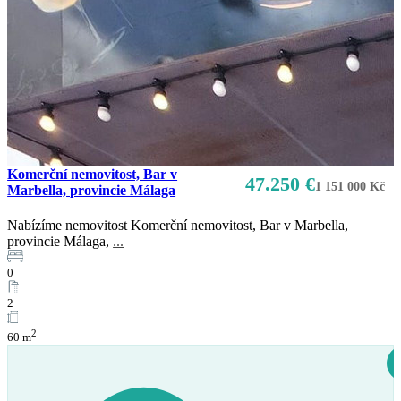
Komerční nemovitost, Bar v
47.250 €
1 151 000 Kč
Marbella, provincie Málaga
Nabízíme nemovitost Komerční nemovitost, Bar v Marbella,
provincie Málaga,
...
Prodej
K dispozici
0
2
2
60 m