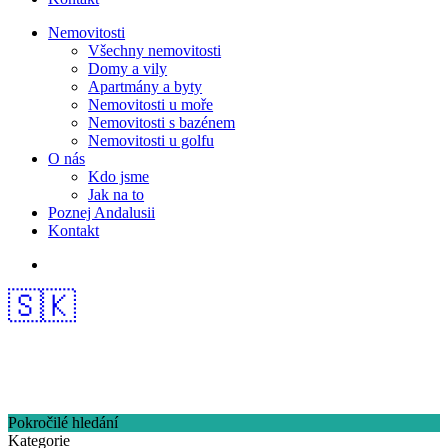
Nemovitosti
Všechny nemovitosti
Domy a vily
Apartmány a byty
Nemovitosti u moře
Nemovitosti s bazénem
Nemovitosti u golfu
O nás
Kdo jsme
Jak na to
Poznej Andalusii
Kontakt
🇸🇰
Pokročilé hledání
Kategorie