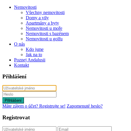
Nemovitosti
Všechny nemovitosti
Domy a vily
Apartmány a byty
Nemovitosti u moře
Nemovitosti s bazénem
Nemovitosti u golfu
O nás
Kdo jsme
Jak na to
Poznej Andalusii
Kontakt
Přihlášení
Přihlášení
Máte zájem o účet? Registrujte se!
Zapomenuté heslo?
Registrovat