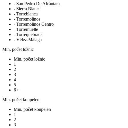
- San Pedro De Alcántara
- Sierra Blanca
- Torreblanca
- Torremolinos
- Torremolinos Centro
- Torremuelle
- Torrequebrada
- Vélez-Málaga
Min. počet ložnic
Min. počet ložnic
1
2
3
4
5
6+
Min. počet koupelen
Min. počet koupelen
1
2
3