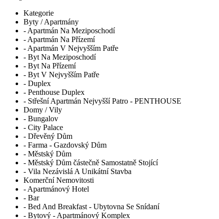
Kategorie
Byty / Apartmány
- Apartmán Na Meziposchodí
- Apartmán Na Přízemí
- Apartmán V Nejvyšším Patře
- Byt Na Meziposchodí
- Byt Na Přízemí
- Byt V Nejvyšším Patře
- Duplex
- Penthouse Duplex
- Střešní Apartmán Nejvyšší Patro - PENTHOUSE
Domy / Vily
- Bungalov
- City Palace
- Dřevěný Dům
- Farma - Gazdovský Dům
- Městský Dům
- Městský Dům částečně Samostatně Stojící
- Vila Nezávislá A Unikátní Stavba
Komerční Nemovitosti
- Apartmánový Hotel
- Bar
- Bed And Breakfast - Ubytovna Se Snídaní
- Bytový - Apartmánový Komplex