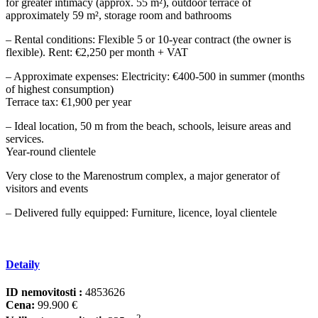
for greater intimacy (approx. 55 m²), outdoor terrace of
approximately 59 m², storage room and bathrooms
– Rental conditions: Flexible 5 or 10-year contract (the owner is
flexible). Rent: €2,250 per month + VAT
– Approximate expenses: Electricity: €400-500 in summer (months
of highest consumption)
Terrace tax: €1,900 per year
– Ideal location, 50 ‌m ‌from ‌the ‌beach, ‌schools, leisure ‌areas ‌and
services.
Year-round ‌clientele
Very close ‌to the Marenostrum ‌complex, ‌a ‌major generator of
‌visitors ‌and events
– Delivered ‌fully ‌equipped: ‌Furniture, ‌licence, ‌loyal ‌clientele
Detaily
ID nemovitosti :
4853626
Cena:
99.900 €
2