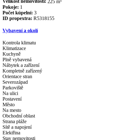
Velikost nemovitosti:
225 m
Pokoje:
1
Počet kúpelní:
3
ID propextra:
R5318155
Vybavení a okolí
Kontrola klimatu
Klimatizace
Kuchyně
Plně vybavená
Nábytek a zařízení
Kompletně zařízený
Orientace stran
Severozápad
Parkoviště
Na ulici
Postavení
Město
Na mesto
Obchodní oblast
Strana pláže
Sítě a napojení
Elektřina
Stav nemovitosti