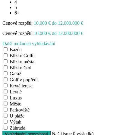
4
5
6+
Cenové rozpětí:
10.000 € do 12.000.000 €
Cenové rozpětí:
10.000 € do 12.000.000 €
Další možnosti vyhledávání
Bazén
Blízko Golfu
Blízko města
Blízko škol
Garáž
Golf v popředí
Krytá terasa
Levné
Luxus
Město
Parkoviště
U pláže
Výtah
Záhrada
Našli jsme
0
výsledků
Vyhledávání nemovitostí