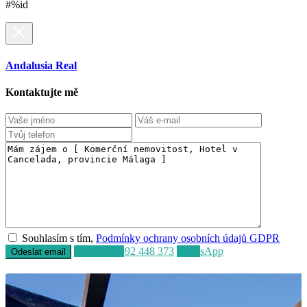
#%id
Andalusia Real
Kontaktujte mě
Souhlasím s tím,
Podmínky ochrany osobních údajů GDPR
Volat
+34 692 448 373
WhatsApp