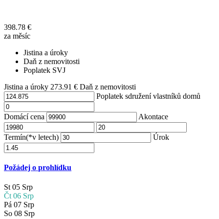
398.78
€
za měsíc
Jistina a úroky
Daň z nemovitosti
Poplatek SVJ
Jistina a úroky
273.91
€
Daň z nemovitosti
Poplatek sdružení vlastníků domů
Domácí cena
Akontace
Termín(*v letech)
Úrok
Požádej o prohlídku
St
05
Srp
Čt
06
Srp
Pá
07
Srp
So
08
Srp