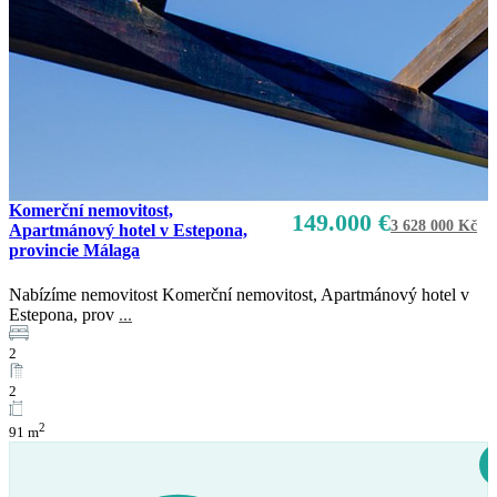
Komerční nemovitost,
149.000 €
3 628 000 Kč
Apartmánový hotel v Estepona,
provincie Málaga
Nabízíme nemovitost Komerční nemovitost, Apartmánový hotel v
Estepona, prov
...
2
2
2
91 m
Prodej
K dispozici