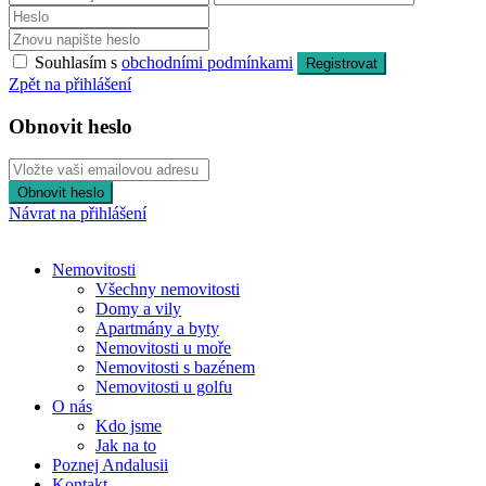
Souhlasím s
obchodními podmínkami
Registrovat
Zpět na přihlášení
Obnovit heslo
Obnovit heslo
Návrat na přihlášení
Nemovitosti
Všechny nemovitosti
Domy a vily
Apartmány a byty
Nemovitosti u moře
Nemovitosti s bazénem
Nemovitosti u golfu
O nás
Kdo jsme
Jak na to
Poznej Andalusii
Kontakt