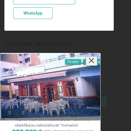
WhatsApp
Podobné nemovitosti
Prodej
K Dispozici
Volat
Email
Můžete kontaktovat Andalusia Real přes telefón:
+421 911 887 354 mobil: +34 692 448 373 Na
identifikáciu nehnuteľnosti "Komerční