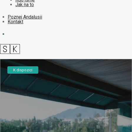
Jak na to
Poznej Andalusii
Kontakt
🇸🇰
K dispozici