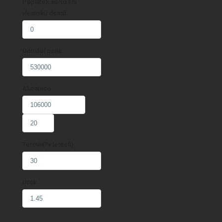
Poplatek sdružení
vlastníků domů
Domácí cena
Akontace
Termín(*v letech)
Úrok