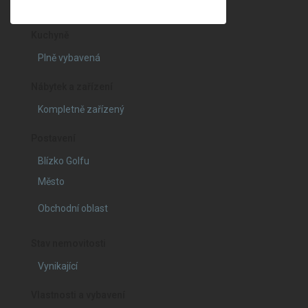
Kuchyně
Plně vybavená
Nábytek a zařízení
Kompletně zařízený
Postavení
Blízko Golfu
Město
Obchodní oblast
Stav nemovitosti
Vynikající
Vlastnosti a vybavení