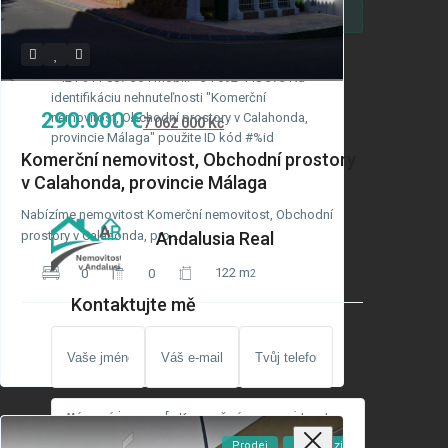
Volat
Email
Souhlasím s tím,
Podmínky ochrany
osobních údajů GDPR
Můžete kontaktovat Andalusia Real přes telefón:
+421 911 887 354 mobil: +34 692 448 373 Na
identifikáciu nehnuteľnosti "Komerční
290.000 €
nemovitost, Obchodní prostory v Calahonda,
7 062 000 Kč
provincie Málaga" použite ID kód #%id
Komerční nemovitost, Obchodní prostory
v Calahonda, provincie Málaga
Nabízíme nemovitost Komerční nemovitost, Obchodní
Andalusia Real
prostory v Calahonda, pro
...
122 m
0
0
2
Kontaktujte mě
Prodej
K Dispozici