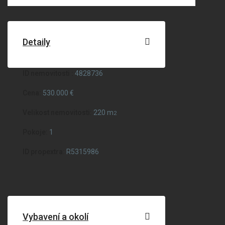
Detaily
ID nemovitosti :
4828736
Cena:
530.000 €
Velikost nemovitosti:
220 m
2
Pokoje:
1
ID propextra:
R5315986
Vybavení a okolí