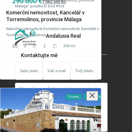
290.000 €
nemovitost, Kancelář v Torremolinos, provincie
7 062 000 Kč
Málaga" použite ID kód #%id
Komerční nemovitost, Kancelář v
Torremolinos, provincie Málaga
Nabízíme nemovitost Komerční nemovitost, Kancelář v
Andalusia Real
Torremolinos, provincie
...
200 m
0
2
2
Kontaktujte mě
Prodej
K Dispozici