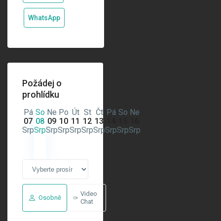
WhatsApp
Požádej o
prohlídku
Pá
So
Ne
Po
Út
St
Čt
Pá
So
Ne
07
08
09
10
11
12
13
14
15
16
Srp
Srp
Srp
Srp
Srp
Srp
Srp
Srp
Srp
Srp
Video
Osobně
Chat