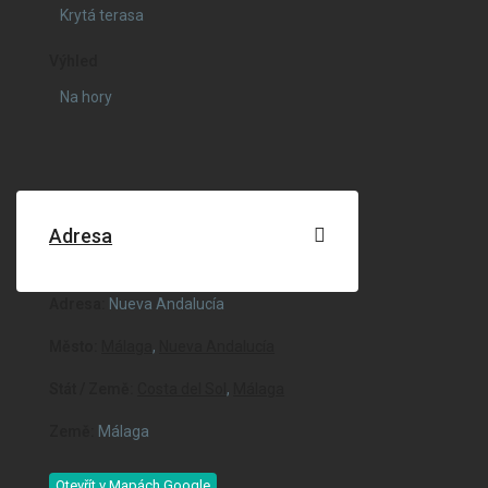
Krytá terasa
Výhled
Na hory
Adresa
Adresa:
Nueva Andalucía
Město:
Málaga
,
Nueva Andalucía
Stát / Země:
Costa del Sol
,
Málaga
Země:
Málaga
Otevřít v Mapách Google