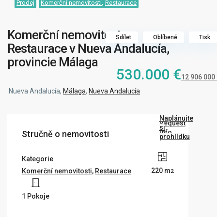
,
Prodej
Komerční nemovitosti
Restaurace
Komerční nemovitost,
Sdílet
Oblíbené
Tisk
Restaurace v Nueva Andalucía,
provincie Málaga
530.000 €
12 906 000
Nueva Andalucía,
Málaga
,
Nueva Andalucía
Naplánujte
Request
si
Info
Stručně o nemovitosti
prohlídku
Kategorie
220 m
Komerční nemovitosti
,
Restaurace
2
1 Pokoje