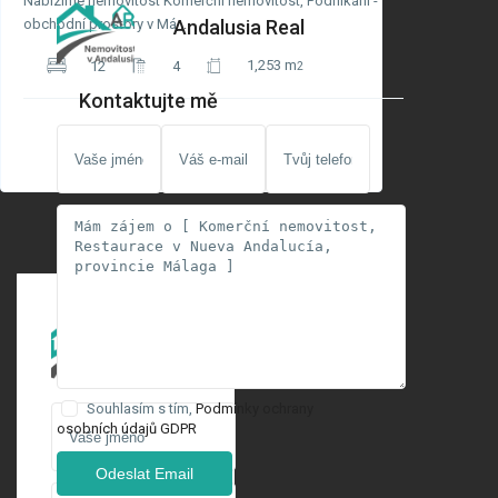
Nabízíme nemovitost Komerční nemovitost, Podnikání -
Andalusia Real
obchodní prostory v Má
...
1,253 m
12
4
2
Kontaktujte mě
Andalusia
Real
Souhlasím s tím,
Podmínky ochrany
osobních údajů GDPR