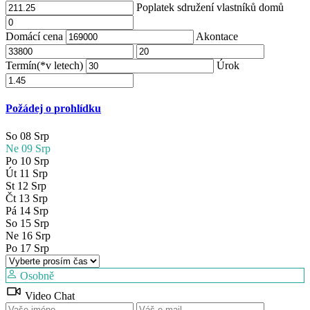
Poplatek sdružení vlastníků domů
Domácí cena
Akontace
Termín(*v letech)
Úrok
Požádej o prohlídku
So
08
Srp
Ne
09
Srp
Po
10
Srp
Út
11
Srp
St
12
Srp
Čt
13
Srp
Pá
14
Srp
So
15
Srp
Ne
16
Srp
Po
17
Srp
Osobně
Video Chat