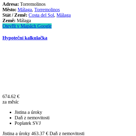
Adresa:
Torremolinos
Město:
Málaga
,
Torremolinos
Stát / Země:
Costa del Sol
,
Málaga
Země:
Málaga
Otevřít v Mapách Google
Hypoteční kalkulačka
674.62
€
za měsíc
Jistina a úroky
Daň z nemovitosti
Poplatek SVJ
Jistina a úroky
463.37
€
Daň z nemovitosti