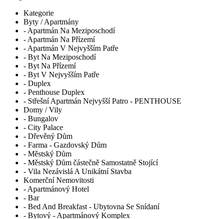
Kategorie
Byty / Apartmány
- Apartmán Na Meziposchodí
- Apartmán Na Přízemí
- Apartmán V Nejvyšším Patře
- Byt Na Meziposchodí
- Byt Na Přízemí
- Byt V Nejvyšším Patře
- Duplex
- Penthouse Duplex
- Střešní Apartmán Nejvyšší Patro - PENTHOUSE
Domy / Vily
- Bungalov
- City Palace
- Dřevěný Dům
- Farma - Gazdovský Dům
- Městský Dům
- Městský Dům částečně Samostatně Stojící
- Vila Nezávislá A Unikátní Stavba
Komerční Nemovitosti
- Apartmánový Hotel
- Bar
- Bed And Breakfast - Ubytovna Se Snídaní
- Bytový - Apartmánový Komplex