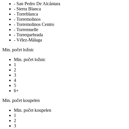
- San Pedro De Alcántara
- Sierra Blanca
- Torreblanca
- Torremolinos
- Torremolinos Centro
- Torremuelle
- Torrequebrada
- Vélez-Málaga
Min. počet ložnic
Min. počet ložnic
1
2
3
4
5
6+
Min. počet koupelen
Min. počet koupelen
1
2
3