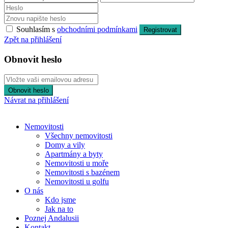
Souhlasím s
obchodními podmínkami
Registrovat
Zpět na přihlášení
Obnovit heslo
Obnovit heslo
Návrat na přihlášení
Nemovitosti
Všechny nemovitosti
Domy a vily
Apartmány a byty
Nemovitosti u moře
Nemovitosti s bazénem
Nemovitosti u golfu
O nás
Kdo jsme
Jak na to
Poznej Andalusii
Kontakt