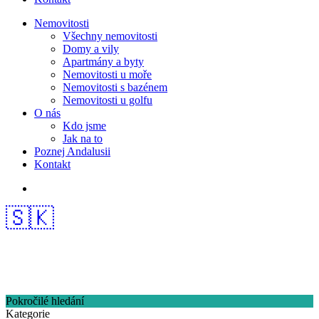
Nemovitosti
Všechny nemovitosti
Domy a vily
Apartmány a byty
Nemovitosti u moře
Nemovitosti s bazénem
Nemovitosti u golfu
O nás
Kdo jsme
Jak na to
Poznej Andalusii
Kontakt
🇸🇰
Pokročilé hledání
Kategorie