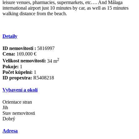
leisure ‌venues, ‌pharmacies, supermarkets, ‌etc…. And ‌Málaga
international airport ‌just ‌10 ‌minutes by car, ‌as ‌well as 15 ‌minutes
‌walking ‌distance ‌from ‌the ‌beach.
Detaily
ID nemovitosti :
5816997
Cena:
169.000 €
2
Velikost nemovitosti:
34 m
Pokoje:
1
Počet kúpelní:
1
ID propextra:
R5408218
Vybavení a okolí
Orientace stran
Jih
Stav nemovitosti
Dobrý
Adresa