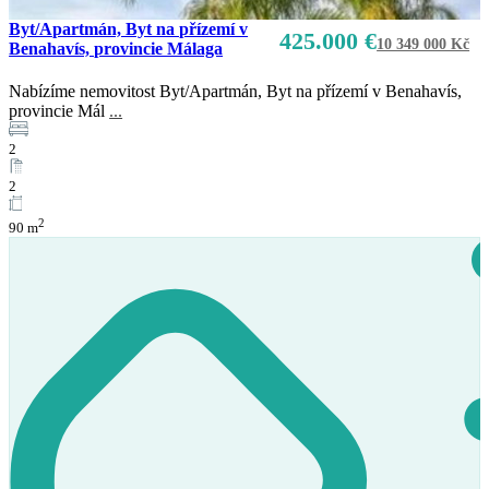
Byt/Apartmán, Byt na přízemí v
425.000 €
10 349 000 Kč
Benahavís, provincie Málaga
Nabízíme nemovitost Byt/Apartmán, Byt na přízemí v Benahavís,
provincie Mál
...
2
2
2
90 m
Prodej
K dispozici