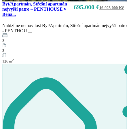
Byt/Apartmán, Střešní apartmán
695.000 €
16 923 000 Kč
nejvyšší patro – PENTHOUSE v
Bena...
Nabízíme nemovitost Byt/Apartmán, Střešní apartmán nejvyšší patro
- PENTHOU
...
Prodej
K dispozici
3
2
2
126 m