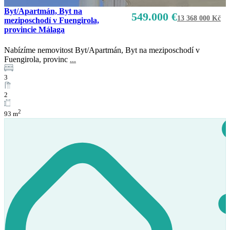
Byt/Apartmán, Byt na
549.000 €
13 368 000 Kč
meziposchodí v Fuengirola,
provincie Málaga
Nabízíme nemovitost Byt/Apartmán, Byt na meziposchodí v
Prodej
Fuengirola, provinc
...
K dispozici
3
2
2
93 m