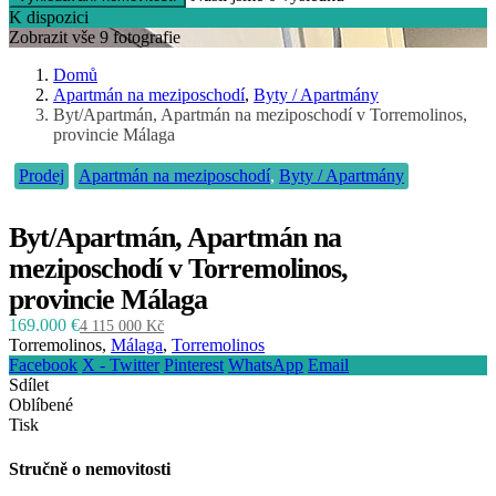
K dispozici
Zobrazit vše 9 fotografie
Domů
Apartmán na meziposchodí
,
Byty / Apartmány
Byt/Apartmán, Apartmán na meziposchodí v Torremolinos,
provincie Málaga
Prodej
Apartmán na meziposchodí
,
Byty / Apartmány
Byt/Apartmán, Apartmán na
meziposchodí v Torremolinos,
provincie Málaga
169.000 €
4 115 000 Kč
Torremolinos,
Málaga
,
Torremolinos
Facebook
X - Twitter
Pinterest
WhatsApp
Email
Sdílet
Oblíbené
Tisk
Stručně o nemovitosti