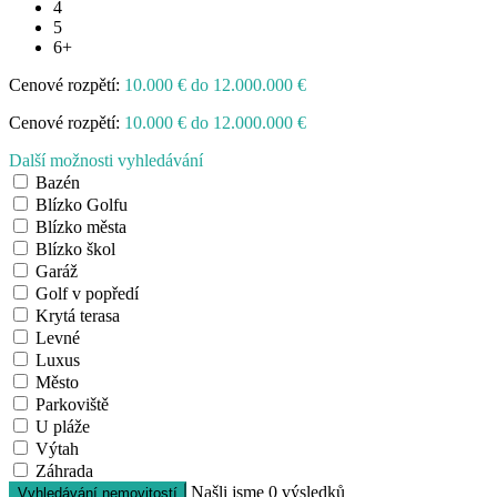
4
5
6+
Cenové rozpětí:
10.000 € do 12.000.000 €
Cenové rozpětí:
10.000 € do 12.000.000 €
Další možnosti vyhledávání
Bazén
Blízko Golfu
Blízko města
Blízko škol
Garáž
Golf v popředí
Krytá terasa
Levné
Luxus
Město
Parkoviště
U pláže
Výtah
Záhrada
Našli jsme
0
výsledků
Vyhledávání nemovitostí