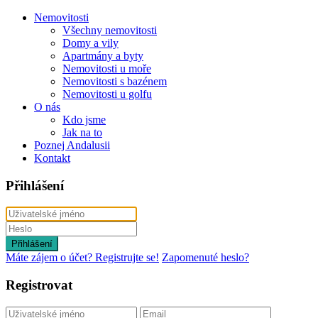
Nemovitosti
Všechny nemovitosti
Domy a vily
Apartmány a byty
Nemovitosti u moře
Nemovitosti s bazénem
Nemovitosti u golfu
O nás
Kdo jsme
Jak na to
Poznej Andalusii
Kontakt
Přihlášení
Přihlášení
Máte zájem o účet? Registrujte se!
Zapomenuté heslo?
Registrovat