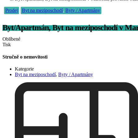
Prodej
Byt na meziposchodí
,
Byty / Apartmány
Byt/Apartmán, Byt na meziposchodí v Mar
Oblíbené
Tisk
Stručně o nemovitosti
Kategorie
Byt na meziposchodí
,
Byty / Apartmány