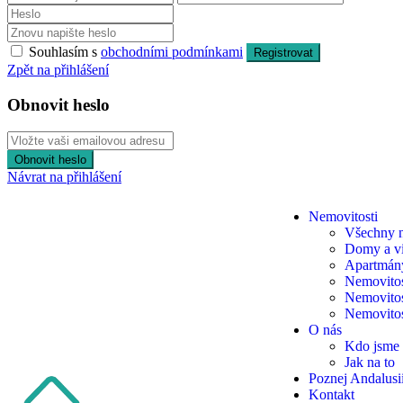
Souhlasím s
obchodními podmínkami
Registrovat
Zpět na přihlášení
Obnovit heslo
Obnovit heslo
Návrat na přihlášení
Nemovitosti
Všechny n
Domy a vi
Apartmány
Nemovitos
Nemovitos
Nemovitos
O nás
Kdo jsme
Jak na to
Poznej Andalusi
Kontakt