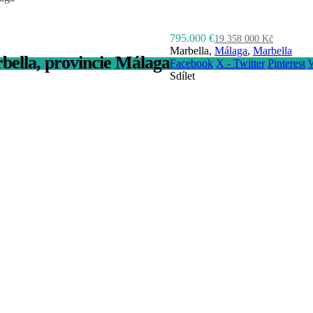
795.000 €
19 358 000 Kč
Marbella,
Málaga
,
Marbella
bella, provincie Málaga
Facebook
X - Twitter
Pinterest
Sdílet