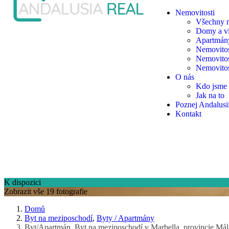
Nemovitosti
Všechny n
Domy a vi
Apartmány
Nemovitos
Nemovitos
Nemovitos
O nás
Kdo jsme
Jak na to
Poznej Andalusi
Kontakt
K dispozici
Zobrazit vše 19 fotografie
Domů
Byt na meziposchodí
,
Byty / Apartmány
Byt/Apartmán, Byt na meziposchodí v Marbella, provincie Má