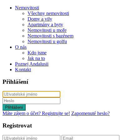
Nemovitosti
Všechny nemovitosti
Domy a vily
Apartmány a byty
Nemovitosti u moře
Nemovitosti s bazénem
Nemovitosti u golfu
O nás
Kdo jsme
Jak na to
Poznej Andalusii
Kontakt
Přihlášení
Přihlášení
Máte zájem o účet? Registrujte se!
Zapomenuté heslo?
Registrovat