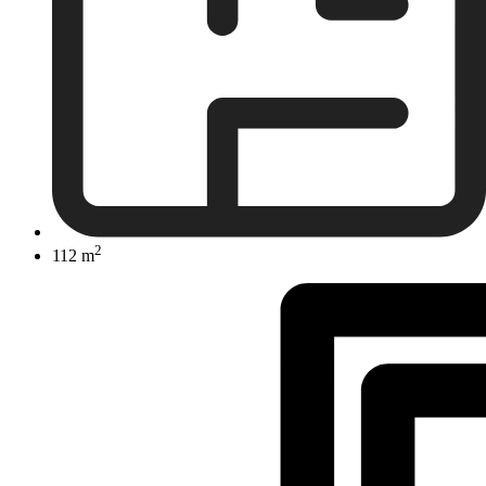
2
112 m