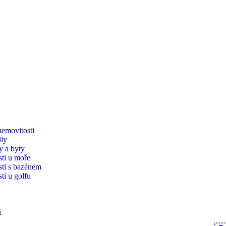
emovitosti
ly
 a byty
ti u moře
ti s bazénem
ti u golfu
i