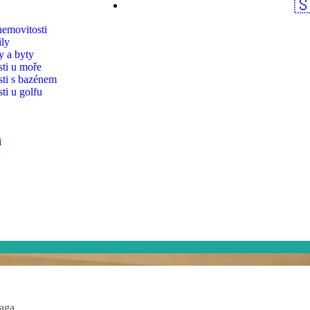

emovitosti
ly
 a byty
ti u moře
ti s bazénem
ti u golfu
i
laga