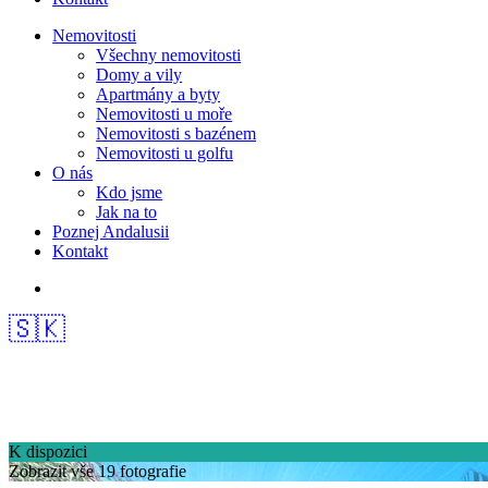
Nemovitosti
Všechny nemovitosti
Domy a vily
Apartmány a byty
Nemovitosti u moře
Nemovitosti s bazénem
Nemovitosti u golfu
O nás
Kdo jsme
Jak na to
Poznej Andalusii
Kontakt
🇸🇰
K dispozici
Zobrazit vše 19 fotografie