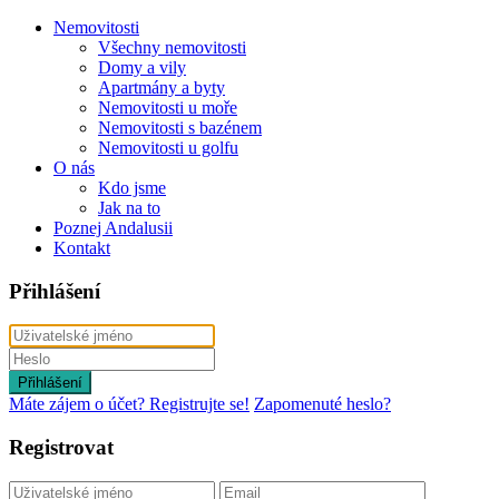
Nemovitosti
Všechny nemovitosti
Domy a vily
Apartmány a byty
Nemovitosti u moře
Nemovitosti s bazénem
Nemovitosti u golfu
O nás
Kdo jsme
Jak na to
Poznej Andalusii
Kontakt
Přihlášení
Přihlášení
Máte zájem o účet? Registrujte se!
Zapomenuté heslo?
Registrovat