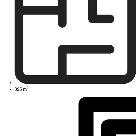
2
396 m