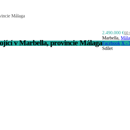
vincie Málaga
2.490.000 €
60 
Marbella,
Mála
jící v Marbella, provincie Málaga
Facebook
X - 
Sdílet