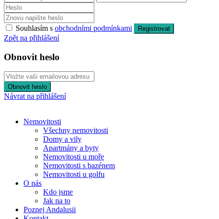
Souhlasím s
obchodními podmínkami
Registrovat
Zpět na přihlášení
Obnovit heslo
Obnovit heslo
Návrat na přihlášení
Nemovitosti
Všechny nemovitosti
Domy a vily
Apartmány a byty
Nemovitosti u moře
Nemovitosti s bazénem
Nemovitosti u golfu
O nás
Kdo jsme
Jak na to
Poznej Andalusii
Kontakt