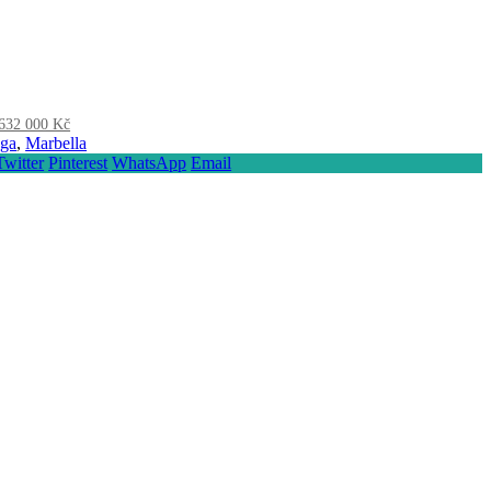
632 000 Kč
ga
,
Marbella
Twitter
Pinterest
WhatsApp
Email